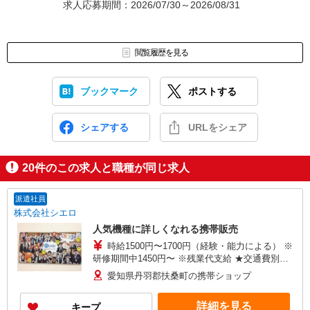
求人応募期間：2026/07/30～2026/08/31
閲覧履歴を見る
ブックマーク
ポストする
シェアする
URLをシェア
20
件のこの求人と職種が同じ求人
派遣社員
株式会社シエロ
人気機種に詳しくなれる携帯販売
時給1500円〜1700円（経験・能力による） ※
研修期間中1450円〜 ※残業代支給 ★交通費別途
支給（規定あり） ゜+゜・。○。・゜+゜・。
愛知県丹羽郡扶桑町の携帯ショップ
○。・゜+゜ 入社祝い金10万円支給(規定有) お友達
を紹介頂くと, インセンティブ支給(規定有) ★月2
詳細を見る
キープ
回払い・週払い可能（規程有）★ ゜・。○。・゜