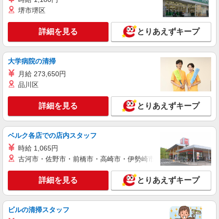
詳細を見る
キープ
回払い・週払い可能（規程有）★ ゜・。○。・゜
堺市堺区
+゜・。○。・゜+゜
紹介予定派遣
詳細を見る
とりあえずキープ
株式会社シエロ
【softbank】の携帯販売スタッフ
月給207900円〜260200円（経験・能力によ
大学病院の清掃
る） 資格手当（1〜6万円）賞与年2回（6月・12
月給 273,650円
月・実績最高5.4カ月分） 未経験から入社半年で
愛知県丹羽郡扶桑町のsoftbankショップ
年収400万円以上への昇給実績あり ※残業代支給
品川区
★交通費別途支給（規定あり） ゜+゜・。○。・゜
詳細を見る
キープ
+゜・。○。・゜+゜ 入社祝い金10万円支給(規定
詳細を見る
とりあえずキープ
有) お友達を紹介頂くと, インセンティブ支給(規定
有) ゜・。○。・゜+゜・。○。・゜+゜
紹介予定派遣
株式会社シエロ
ベルク各店での店内スタッフ
【ソフトバンク】の店舗スタッフ
時給 1,065円
時給1500円〜1600円（経験・能力による） ※
古河市・佐野市・前橋市・高崎市・伊勢崎市・太田市・館林市・
残業代支給 ★交通費別途支給（規定あり） ゜
+゜・。○。・゜+゜・。○。・゜+゜ 入社祝い金10
愛知県丹羽郡扶桑町のsoftbankショップ
詳細を見る
とりあえずキープ
万円支給(規定有) お友達を紹介頂くと, インセンテ
ィブ支給(規定有) ★月2回払い・週払い可能（規程
詳細を見る
キープ
有）★ ゜・。○。・゜+゜・。○。・゜+゜
ビルの清掃スタッフ