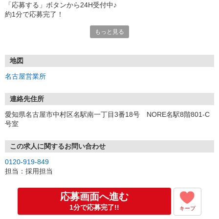
「応募する」ボタンから24H受付中♪
約1分で応募完了！
もっと見る
■電話応募の場合
電話応募も歓迎！（受付:10:00〜20:00）
土日祝も受付中♪
地図
【選考フロー】
名古屋営業所
①応募から3営業日を目安に、メールorお電話でご連絡します。
②面接日時を決定！「0120」から始まる電話番号からご連絡します
★スマホでWEB面接（LINEなど）・出張面接・事務所面接と選べま
連絡先住所
す
愛知県名古屋市中村区名駅南一丁目3番18号 NORE名駅8階801-C
③面接実施（履歴書不要）
号室
④勤務開始（スタート日は応相談）
※ご希望があれば、職場見学の調整もOKです！
この求人に関するお問い合わせ
お気軽にご応募ください♪
0120-919-849
担当：採用担当
応募画面へ進む
1分で応募完了!!
キープ