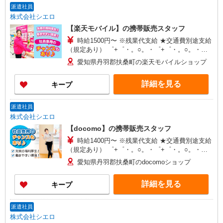
派遣社員
株式会社シエロ
【楽天モバイル】の携帯販売スタッフ
時給1500円〜 ※残業代支給 ★交通費別途支給
（規定あり） ゜+゜・。○。・゜+゜・。○。・゜
+゜ 入社祝い金10万円支給(規定有) お友達を紹介
愛知県丹羽郡扶桑町の楽天モバイルショップ
頂くと, インセンティブ支給(規定有) ★月2回払
い・週払い可能（規程有）★ ゜・。○。・゜
詳細を見る
キープ
+゜・。○。・゜+゜
派遣社員
株式会社シエロ
【docomo】の携帯販売スタッフ
時給1400円〜 ※残業代支給 ★交通費別途支給
（規定あり） ゜+゜・。○。・゜+゜・。○。・゜
+゜ 入社祝い金10万円支給(規定有) お友達を紹介
愛知県丹羽郡扶桑町のdocomoショップ
頂くと, インセンティブ支給(規定有) ★月2回払
い・週払い可能（規程有）★ ゜・。○。・゜
詳細を見る
キープ
+゜・。○。・゜+゜
派遣社員
株式会社シエロ