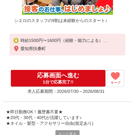
シエロのスタッフの9割は未経験からのスタート♪
時給1500円〜1600円（経験・能力による）
※残業代支給
愛知県扶桑町
★交通費別途支給（規定あり）
゜+゜・。○。・゜+゜・。○。・゜+゜
入社祝い金10万円支給(規定有)
応募画面へ進む
お友達を紹介頂くと,
1分で応募完了!!
キープ
インセンティブ支給(規定有)
求人応募期間：2026/07/30～2026/08/31
★月2回払い・週払い可能（規程有）★
゜・。○。・゜+゜・。○。・゜+゜
★即日勤務OK！履歴書不要★
★20代・30代・40代が活躍しています♪
★ネイル・髪型・アクセサリー自由(規定あり)
もっと見る
シエロのスタッフは9割が未経験スタート。