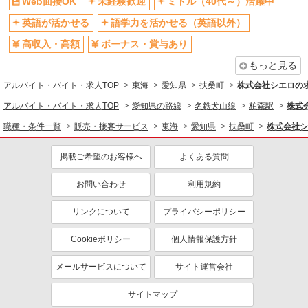
Web面接OK
未経験歓迎
ミドル（40代～）活躍中
社員登用あり
英語が活かせる
語学力を活かせる（英語以外）
高収入・高額
ボーナス・賞与あり
もっと見る
アルバイト・バイト・求人TOP
東海
愛知県
扶桑町
株式会社シエロの
アルバイト・バイト・求人TOP
愛知県の路線
名鉄犬山線
柏森駅
株式
職種・条件一覧
販売・接客サービス
東海
愛知県
扶桑町
株式会社シ
掲載ご希望のお客様へ
よくある質問
お問い合わせ
利用規約
リンクについて
プライバシーポリシー
Cookieポリシー
個人情報保護方針
メールサービスについて
サイト運営会社
サイトマップ