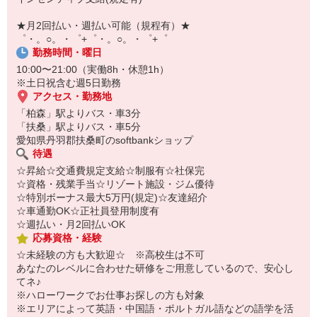
【スマホ面接実施中】
￣￣￣￣￣￣￣￣￣
★月2回払い・週払い可能（規程有）★
自宅に居ながらスマホでカンタン面接OK！
゜・。○。・゜+゜・。○。・゜+゜
オンライン面談なのでスピード対応。
勤務時間・曜日
10:00〜21:00（実働8h・休憩1h）
※土日祝含む週5日勤務
アクセス・勤務地
「柏森」駅よりバス・車3分
「扶桑」駅よりバス・車5分
愛知県丹羽郡扶桑町のsoftbankショップ
待遇
☆昇給☆交通費規定支給☆制服有☆社保完
☆資格・残業手当☆リゾート施設・ジム優待
☆特別ボーナス最大5万円(規定)☆友達紹介
☆車通勤OK☆正社員登用制度有
☆週払い・月2回払いOK
応募資格・経験
☆未経験の方も大歓迎☆ ※高校生は不可
あなたのレベルに合わせた研修をご用意しているので、安心し
てネ♪
※ハローワークでお仕事お探しの方も対象
※エリアによって英語・中国語・ポルトガル語などの語学を活