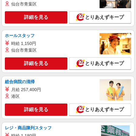
愛知県丹羽郡扶桑町のdocomoショップ
仙台市青葉区
頂くと, インセンティブ支給(規定有) ★月2回払
い・週払い可能（規程有）★ ゜・。○。・゜
詳細を見る
キープ
+゜・。○。・゜+゜
詳細を見る
とりあえずキープ
派遣社員
株式会社シエロ
ホールスタッフ
【softbank】の携帯販売スタッフ
時給 1,150円
月給207900円〜260200円（経験・能力によ
仙台市青葉区
る） 資格手当（1〜6万円）賞与年2回（6月・12
月・実績最高5.4カ月分） 未経験から入社半年で
愛知県丹羽郡扶桑町のsoftbankショップ
詳細を見る
とりあえずキープ
年収400万円以上への昇給実績あり ※残業代支給
★交通費別途支給（規定あり） ゜+゜・。○。・゜
詳細を見る
キープ
+゜・。○。・゜+゜ 入社祝い金10万円支給(規定
総合病院の清掃
有) お友達を紹介頂くと, インセンティブ支給(規定
有) ゜・。○。・゜+゜・。○。・゜+゜
月給 257,400円
紹介予定派遣
株式会社シエロ
港区
人気機種に詳しくなれる携帯販売
詳細を見る
とりあえずキープ
時給1500円〜1700円（経験・能力による） ※
研修期間中1450円〜 ※残業代支給 ★交通費別途
支給（規定あり） ゜+゜・。○。・゜+゜・。
愛知県丹羽郡扶桑町の携帯ショップ
○。・゜+゜ 入社祝い金10万円支給(規定有) お友達
レジ・商品陳列スタッフ
を紹介頂くと, インセンティブ支給(規定有) ★月2
時給 1,180円