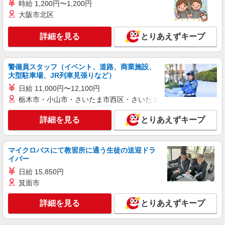
紹介予定派遣
時給 1,200円〜1,200円
株式会社シエロ
大阪市北区
スマホ携帯販売【エーユー】
詳細を見る
月給273200円 ※残業手当別途支給 ※研修期間
とりあえずキープ
6か月・時給1550円 ★交通費別途支給（規定あ
り） ゜+゜・。○。・゜+゜・。○。・゜+゜ 入社
愛知県丹羽郡扶桑町の家電量販店
祝い金10万円支給(規定有) お友達を紹介頂くと, イ
警備員スタッフ（イベント、道路、商業施設、
ンセンティブ支給(規定有) ゜・。○。・゜+゜・。
大型駐車場、JR列車見張りなど）
詳細を見る
キープ
○。・゜+゜
日給 11,000円〜12,100円
栃木市・小山市・さいたま市西区・さいたま市岩槻区・久喜市・
派遣社員
株式会社シエロ
詳細を見る
とりあえずキープ
【ソフトバンク】の店舗スタッフ
時給1500円〜1600円（経験・能力による） ※
残業代支給 ★交通費別途支給（規定あり） ゜
マイクロバスにて教習所に通う生徒の送迎ドラ
+゜・。○。・゜+゜・。○。・゜+゜ 入社祝い金10
イバー
愛知県丹羽郡扶桑町のsoftbankショップ
万円支給(規定有) お友達を紹介頂くと, インセンテ
日給 15,850円
ィブ支給(規定有) ★月2回払い・週払い可能（規程
詳細を見る
キープ
有）★ ゜・。○。・゜+゜・。○。・゜+゜
箕面市
詳細を見る
とりあえずキープ
紹介予定派遣
株式会社シエロ