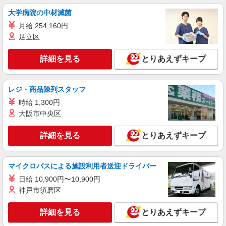
（規定あり） ゜+゜・。○。・゜+゜・。○。・゜
大学病院の中材滅菌
+゜ 入社祝い金10万円支給(規定有) お友達を紹介
愛知県丹羽郡扶桑町の楽天モバイルショップ
月給 254,160円
頂くと, インセンティブ支給(規定有) ★月2回払
い・週払い可能（規程有）★ ゜・。○。・゜
足立区
詳細を見る
キープ
+゜・。○。・゜+゜
詳細を見る
とりあえずキープ
正社員
ソフトバンクイオンモール扶桑店
【店長職】ソフトバンクショップの携帯販売ス
レジ・商品陳列スタッフ
タッフ
時給 1,300円
月給 250,000円 〜 312,000円 試用期間あり 6
大阪市中央区
ヶ月 月給25万円以上 ※経験・能力による 【試用
期間】月給 250000 円 〜 312000 円
■ソフトバンクイオンモール扶桑店 愛知県 丹
詳細を見る
とりあえずキープ
羽郡扶桑町 大字南山名字高塚 5‐1 イオンモール
扶桑2F
詳細を見る
キープ
マイクロバスによる施設利用者送迎ドライバー
日給 10,900円〜10,900円
神戸市須磨区
詳細を見る
とりあえずキープ