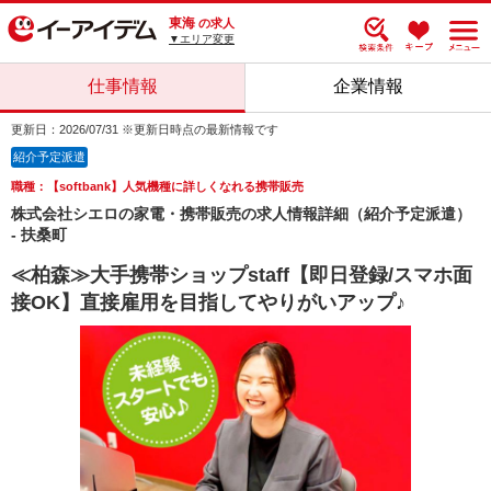
東海
の求人
▼エリア変更
仕事情報
企業情報
更新日：2026/07/31 ※更新日時点の最新情報です
紹介予定派遣
職種：【softbank】人気機種に詳しくなれる携帯販売
株式会社シエロの家電・携帯販売の求人情報詳細（紹介予定派遣）
- 扶桑町
≪柏森≫大手携帯ショップstaff【即日登録/スマホ面
接OK】直接雇用を目指してやりがいアップ♪