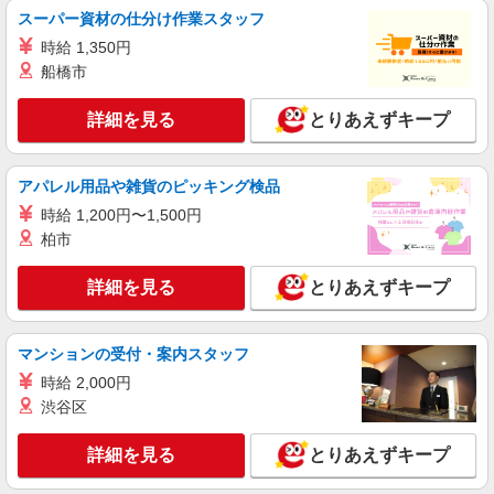
人気機種に詳しくなれる携帯販売
スーパー資材の仕分け作業スタッフ
【softbank】
時給 1,350円
時給1600円〜 ※別途インセンティブ、職能評
価制度あり ※残業代支給 ★交通費別途支給（規定
船橋市
あり） ゜+゜・。○。・゜+゜・。○。・゜+゜ 入
愛知県丹羽郡扶桑町の家電量販店
社祝い金10万円支給(規定有) お友達を紹介頂くと,
詳細を見る
とりあえずキープ
インセンティブ支給(規定有) ★月2回払い・週払い
詳細を見る
キープ
可能（規程有）★ ゜・。○。・゜+゜・。○。・゜
+゜
アパレル用品や雑貨のピッキング検品
派遣社員
時給 1,200円〜1,500円
株式会社シエロ
柏市
【ソフトバンク】の店舗スタッフ
月給207900円〜260200円（経験・能力によ
詳細を見る
とりあえずキープ
る） 資格手当（1〜6万円）賞与年2回（6月・12
月・実績最高5.4カ月分） 未経験から入社半年で
愛知県丹羽郡扶桑町のsoftbankショップ
年収400万円以上への昇給実績あり ※残業代支給
★交通費別途支給（規定あり） ゜+゜・。○。・゜
マンションの受付・案内スタッフ
詳細を見る
キープ
+゜・。○。・゜+゜ 入社祝い金10万円支給(規定
時給 2,000円
有) お友達を紹介頂くと, インセンティブ支給(規定
渋谷区
有) ゜・。○。・゜+゜・。○。・゜+゜
紹介予定派遣
株式会社シエロ
詳細を見る
とりあえずキープ
【楽天モバイル】の携帯販売スタッフ
時給1500円〜 ※残業代支給 ★交通費別途支給