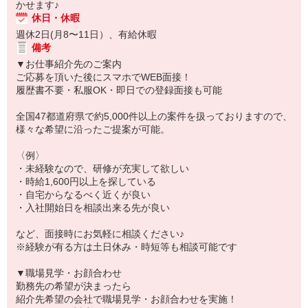
かせます♪
休日・休暇
週休2日(月8〜11日）、有給休暇
備考
▼お仕事紹介先のご案内
ご応募を頂いた後にスマホでWEB面接！
履歴書不要・私服OK・即日での登録面接も可能
全国47都道府県で約5,000件以上の案件を扱っておりますので、
様々な希望に沿ったご提案が可能。
〈例〉
・未経験なので、研修が充実して欲しい
・時給1,600円以上を探している
・自宅からなるべく近くが良い
・入社開始日を相談出来る先が良い
など、面接時にお気軽に相談ください♪
※経験が有る方は土日休み・時短等も相談可能です
▼職場見学・お顔合わせ
勤務先の希望が決まったら
紹介先希望の会社で職場見学・お顔合わせを実施！