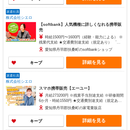
+゜・。○。・゜+゜
派遣社員
株式会社シエロ
【softbank】人気機種に詳しくなれる携帯販
売
時給1500円〜1600円（経験・能力による） ※
残業代支給 ★交通費別途支給（規定あり） ゜
+゜・。○。・゜+゜・。○。・゜+゜ 入社祝い金10
愛知県丹羽郡扶桑町のsoftbankショップ
万円支給(規定有) お友達を紹介頂くと, インセンテ
ィブ支給(規定有) ★月2回払い・週払い可能（規程
詳細を見る
キープ
有）★ ゜・。○。・゜+゜・。○。・゜+゜
派遣社員
株式会社シエロ
スマホ携帯販売【エーユー】
月給273200円 ※残業手当別途支給 ※研修期間
6か月・時給1550円 ★交通費別途支給（規定あ
り） ゜+゜・。○。・゜+゜・。○。・゜+゜ 入社
愛知県丹羽郡扶桑町の家電量販店
祝い金10万円支給(規定有) お友達を紹介頂くと, イ
ンセンティブ支給(規定有) ゜・。○。・゜+゜・。
詳細を見る
キープ
○。・゜+゜