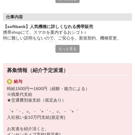
大手キャリアの店舗勤務なので安心・安定！
一度身に着けた知識は、
ずっと先まで役に立ちます！
仕事内容
【softbank】人気機種に詳しくなれる携帯販売
丁寧な研修もあるので、
携帯shopにて、スマホを案内するおシゴト♪
みなさんから働きやすいと好評です♪
特に難しい説明もないので、ご安心を。新規契約、機種変更、
最新アプリ事情やお得なプラン、
各種料金プランのご相談対応・ご提案などをお願いします。
スマホの裏ワザを学べるチャンス♪
もっと見る
初めての方でも安心♪
【選べるお仕事いろいろ】
あなた専属のコーディネーターが親切・丁寧にフォローするので、
￣￣￣￣￣￣￣￣￣￣￣
満足度◎
▼オフィスワーク
募集情報（紹介予定派遣）
事務、経理、データ入力、コールセンター、受付
■携帯やインターネット販売業務
▼工場・製造・軽作業系
給与
docomo(ドコモ)/au(エーユー)・KDDI/softbank(ソフトバンク)など
機械/食品製造・梱包・仕分け・加工・組立・検査
時給1500円〜1600円（経験・能力による）
の大手キャリアから
▼美容系
※残業代支給
ワイモバイル(Y!mobille)、楽天モバイル、UQなど格安スマホまで幅
眉毛サロンのアイブロウ・ネイリスト・エステ
★交通費別途支給（規定あり）
広く紹介可能♪
▼営業・販売
人気のApple（アップル）店舗もございます！
法人営業・アパレル販売・個別指導塾・人材紹介
゜+゜・。○。・゜+゜・。○。・゜+゜
▼人気案件も多数♪
入社祝い金10万円支給(規定有)
短期・期間限定・オープニング・官公庁案件
上場/優良/大手企業など
お友達を紹介頂くと,
インセンティブ支給(規定有)