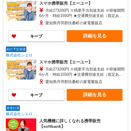
スマホ携帯販売【エーユー】
月給273200円 ※残業手当別途支給 ※研修期間
6か月・時給1550円 ★交通費別途支給（規定あ
り） ゜+゜・。○。・゜+゜・。○。・゜+゜ 入社
愛知県丹羽郡扶桑町の家電量販店
祝い金10万円支給(規定有) お友達を紹介頂くと, イ
ンセンティブ支給(規定有) ゜・。○。・゜+゜・。
詳細を見る
キープ
○。・゜+゜
紹介予定派遣
株式会社シエロ
スマホ携帯販売【エーユー】
月給273200円 ※残業手当別途支給 ※研修期間
6か月・時給1550円 ★交通費別途支給（規定あ
り） ゜+゜・。○。・゜+゜・。○。・゜+゜ 入社
愛知県丹羽郡扶桑町の家電量販店
祝い金10万円支給(規定有) お友達を紹介頂くと, イ
ンセンティブ支給(規定有) ゜・。○。・゜+゜・。
詳細を見る
キープ
○。・゜+゜
派遣社員
株式会社シエロ
人気機種に詳しくなれる携帯販売
【softbank】