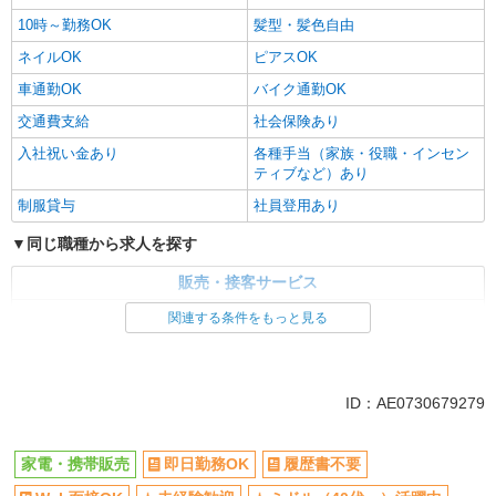
10時～勤務OK
髪型・髪色自由
ネイルOK
ピアスOK
車通勤OK
バイク通勤OK
交通費支給
社会保険あり
入社祝い金あり
各種手当（家族・役職・インセン
ティブなど）あり
制服貸与
社員登用あり
同じ職種から求人を探す
販売・接客サービス
家電・携帯販売
関連する条件をもっと見る
同じ特徴から求人を探す
未経験歓迎
ミドル（40代～）活躍中
ID：AE0730679279
英語が活かせる
ボーナス・賞与あり
日払い
車通勤OK
家電・携帯販売
即日勤務OK
履歴書不要
交通費支給
社会保険あり