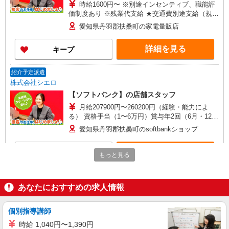
時給1600円〜 ※別途インセンティブ、職能評
価制度あり ※残業代支給 ★交通費別途支給（規定
あり） ゜+゜・。○。・゜+゜・。○。・゜+゜ 入
愛知県丹羽郡扶桑町の家電量販店
社祝い金10万円支給(規定有) お友達を紹介頂くと,
インセンティブ支給(規定有) ★月2回払い・週払い
詳細を見る
キープ
可能（規程有）★ ゜・。○。・゜+゜・。○。・゜
+゜
紹介予定派遣
株式会社シエロ
【ソフトバンク】の店舗スタッフ
月給207900円〜260200円（経験・能力によ
る） 資格手当（1〜6万円）賞与年2回（6月・12
月・実績最高5.4カ月分） 未経験から入社半年で
愛知県丹羽郡扶桑町のsoftbankショップ
年収400万円以上への昇給実績あり ※残業代支給
★交通費別途支給（規定あり） ゜+゜・。○。・゜
詳細を見る
キープ
+゜・。○。・゜+゜ 入社祝い金10万円支給(規定
もっと見る
有) お友達を紹介頂くと, インセンティブ支給(規定
有) ゜・。○。・゜+゜・。○。・゜+゜
紹介予定派遣
株式会社シエロ
あなたにおすすめの求人情報
【docomo】の携帯販売スタッフ
時給1400円〜 ※残業代支給 ★交通費別途支給
個別指導講師
（規定あり） ゜+゜・。○。・゜+゜・。○。・゜
時給 1,040円〜1,390円
+゜ 入社祝い金10万円支給(規定有) お友達を紹介