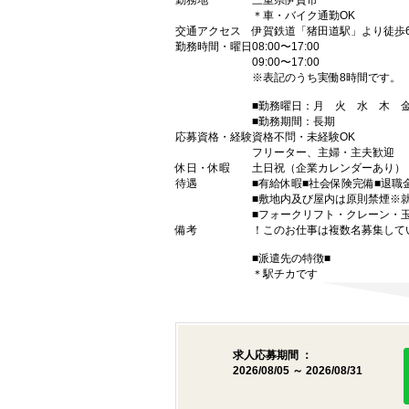
勤務地
三重県伊賀市
＊車・バイク通勤OK
交通アクセス
伊賀鉄道「猪田道駅」より徒歩
勤務時間・曜日
08:00〜17:00
09:00〜17:00
※表記のうち実働8時間です。
■勤務曜日：月 火 水 木
■勤務期間：長期
応募資格・経験
資格不問・未経験OK
フリーター、主婦・主夫歓迎
休日・休暇
土日祝（企業カレンダーあり）
待遇
■有給休暇■社会保険完備■退職
■敷地内及び屋内は原則禁煙※
■フォークリフト・クレーン・
備考
！このお仕事は複数名募集して
■派遣先の特徴■
＊駅チカです
求人応募期間 ：
2026/08/05 ～ 2026/08/31