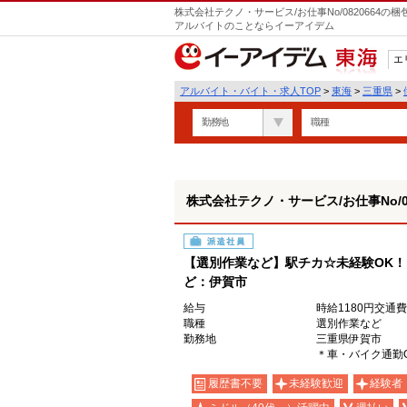
株式会社テクノ・サービス/お仕事No/0820664
アルバイトのことならイーアイデム
エ
東海
アルバイト・バイト・求人TOP
>
東海
>
三重県
>
勤務地
職種
株式会社テクノ・サービス/お仕事No/08
派遣社員
【選別作業など】駅チカ☆未経験OK
ど：伊賀市
給与
時給1180円交通
職種
選別作業など
勤務地
三重県伊賀市
＊車・バイク通勤
履歴書不要
未経験歓迎
経験者