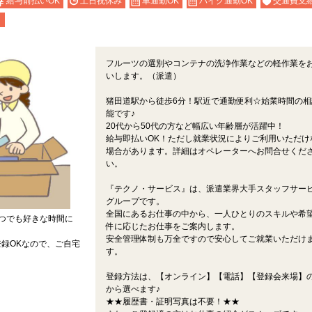
給与前払いOK
土日祝休み
車通勤OK
バイク通勤OK
交通費支
り
フルーツの選別やコンテナの洗浄作業などの軽作業を
いします。（派遣）
猪田道駅から徒歩6分！駅近で通勤便利☆始業時間の相
能です♪
20代から50代の方など幅広い年齢層が活躍中！
給与即払いOK！ただし就業状況によりご利用いただけ
場合があります。詳細はオペレーターへお問合せくだ
い。
『テクノ・サービス』は、派遣業界大手スタッフサー
グループです。
全国にあるお仕事の中から、一人ひとりのスキルや希
つでも好きな時間に
件に応じたお仕事をご案内します。
安全管理体制も万全ですので安心してご就業いただけ
録OKなので、ご自宅
す。
登録方法は、【オンライン】【電話】【登録会来場】の
から選べます♪
★★履歴書・証明写真は不要！★★