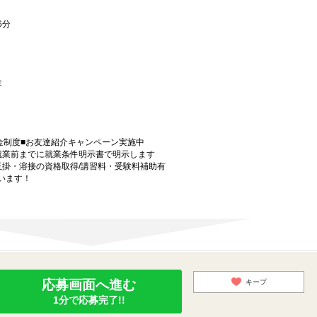
6分
 金
金制度■お友達紹介キャンペーン実施中
就業前までに就業条件明示書で明示します
玉掛・溶接の資格取得/講習料・受験料補助有
います！
応募画面へ進む
キープ
1分で応募完了!!