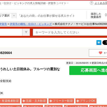
よくある
の梱包・仕分け・ピッキングの求人情報詳細 - 伊賀市｜バイト・
保存した
0
リア選択
「あなたの街」のお仕事が探せる求人サイト
検索条件
伊賀市
>
伊賀市の梱包・仕分け・ピッキング
> 株式会社テクノ・サービス/お仕事No/0820
20664
キ
更新日：2026/08/05 ※更新日時点
！うれしい土日祝休み。フルーツの選別な
応募画面へ進
費全額支給
OK
・有資格者歓迎
主婦・主夫歓迎
フリーター歓迎
ブランクOK