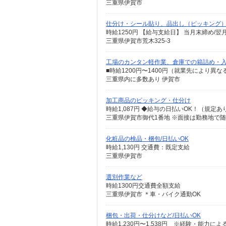
三重県伊賀市
仕分け・シール貼り、品出し（ピッキング
時給1250円 【給与支給日】 当月末締め/
三重県伊賀市荒木325-3
工場のカンタン軽作業、倉庫での箱詰め・入
■時給1200円〜1400円（就業先により異
三重県内に多数あり 伊賀市
加工商品のピッキング・仕分け
三重県伊賀市御代1番地 ※面接は勤務地で随
化粧品の検品・梱包/日払いOK
時給1,130円 交通費：既定支給
三重県伊賀市
選別作業など
時給1300円交通費全額支給
三重県伊賀市 ＊車・バイク通勤OK
梱包・出荷・仕分けなど/日払いOK
時給1,230円〜1,538円 ※経験・能力に