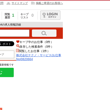
質問
サイトマップ
掲載ご希望のお客様へ
閲覧
キープ
1
0
履歴
リスト
ログイン
664の求人情報詳細
キープ中のお仕事（0件）
保存した検索条件（
0
件）
閲覧したお仕事（1件）
ープ
株式会社テクノ・サービス/お仕事
No/0820664
の最新情報です
む