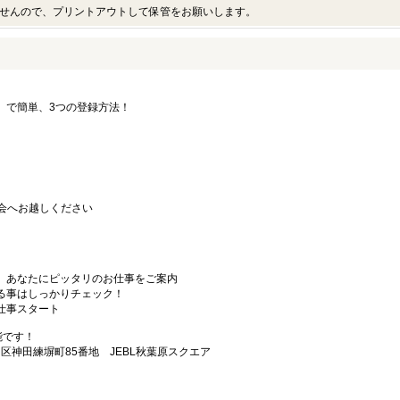
せんので、プリントアウトして保管をお願いします。
要」で簡単、3つの登録方法！
会へお越しください
から、あなたにピッタリのお仕事をご案内
なる事はしっかりチェック！
お仕事スタート
能です！
田区神田練塀町85番地 JEBL秋葉原スクエア