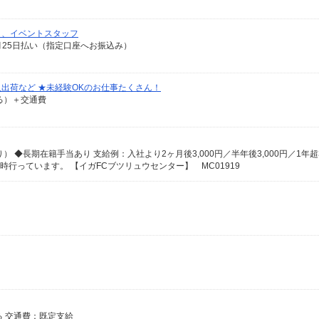
）、イベントスタッフ
翌月25日払い（指定口座へお振込み）
出荷など ★未経験OKのお仕事たくさん！
なる）＋交通費
時行っています。 【イガFCブツリュウセンター】 MC01919
よる 交通費：既定支給