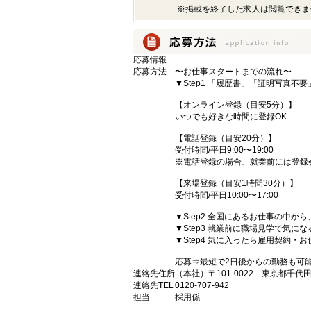
※掲載を終了した求人は閲覧できま
応募情報
応募方法
〜お仕事スタートまでの流れ〜
▼Step1 「履歴書」「証明写真不
【オンライン登録（目安5分）】
いつでも好きな時間に登録OK
【電話登録（目安20分）】
受付時間/平日9:00〜19:00
※電話登録の場合、就業前には登録
【来場登録（目安1時間30分）】
受付時間/平日10:00〜17:00
▼Step2 全国にあるお仕事の中
▼Step3 就業前に職場見学で気に
▼Step4 気に入ったら雇用契約・
応募⇒最短で2日後からの勤務も可
連絡先住所
（本社）〒101-0022 東京都千代
連絡先TEL
0120-707-942
担当
採用係