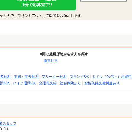
1分で応募完了!!
せんので、プリントアウトして保管をお願いします。
同じ雇用形態から求人を探す
派遣社員
者歓迎
主婦・主夫歓迎
フリーター歓迎
ブランクOK
ミドル（40代～）活躍中
通勤OK
バイク通勤OK
交通費支給
社会保険あり
資格取得支援制度あり
業スタッフ
異なる）