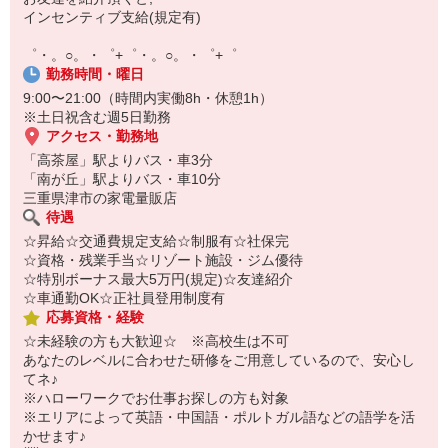
自宅に居ながらスマホでカンタン面接OK！
インセンティブ支給(規定有)
オンライン面談なのでスピード対応。
即日登録もOK♪
゜・。○。・゜+゜・。○。・゜+゜
勤務時間・曜日
気になった方はお気軽にご相談ください！
9:00〜21:00（時間内実働8h・休憩1h）
※土日祝含む週5日勤務
アクセス・勤務地
「高茶屋」駅よりバス・車3分
「南が丘」駅よりバス・車10分
三重県津市の家電量販店
待遇
☆昇給☆交通費規定支給☆制服有☆社保完
☆資格・残業手当☆リゾート施設・ジム優待
☆特別ボーナス最大5万円(規定)☆友達紹介
☆車通勤OK☆正社員登用制度有
応募資格・経験
☆未経験の方も大歓迎☆ ※高校生は不可
あなたのレベルに合わせた研修をご用意しているので、安心し
てネ♪
※ハローワークでお仕事お探しの方も対象
※エリアによって英語・中国語・ポルトガル語などの語学を活
かせます♪