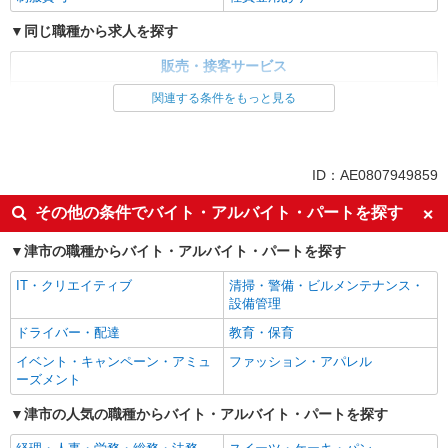
同じ職種から求人を探す
紹介予定派遣
株式会社シエロ
販売・接客サービス
携帯販売スタッフ【softbank】
家電・携帯販売
関連する条件をもっと見る
時給1600円〜 ※別途インセンティブ、職能評
価制度あり ※残業代支給 ★交通費別途支給（規定
同じ特徴から求人を探す
あり） ゜+゜・。○。・゜+゜・。○。・゜+゜ 入
三重県津市の家電量販店
社祝い金10万円支給(規定有) お友達を紹介頂くと,
未経験歓迎
ミドル（40代～）活躍中
インセンティブ支給(規定有) ★月2回払い・週払い
ID：AE0807949859
詳細を見る
キープ
可能（規程有）★ ゜・。○。・゜+゜・。○。・゜
英語が活かせる
ボーナス・賞与あり
+゜
その他の条件でバイト・アルバイト・パートを探す
車通勤OK
交通費支給
紹介予定派遣
津市の職種からバイト・アルバイト・パートを探す
株式会社シエロ
社会保険あり
社員登用あり
【ソフトバンク】の店舗スタッフ
IT・クリエイティブ
清掃・警備・ビルメンテナンス・
時給1300円〜1400円（経験・能力による） ※
設備管理
残業代支給 ★交通費別途支給（規定あり） ゜
ドライバー・配達
教育・保育
+゜・。○。・゜+゜・。○。・゜+゜ 入社祝い金10
三重県津市のsoftbankショップ
万円支給(規定有) お友達を紹介頂くと, インセンテ
イベント・キャンペーン・アミュ
ファッション・アパレル
ィブ支給(規定有) ★月2回払い・週払い可能（規程
ーズメント
詳細を見る
キープ
有）★ ゜・。○。・゜+゜・。○。・゜+゜
津市の人気の職種からバイト・アルバイト・パートを探す
派遣社員