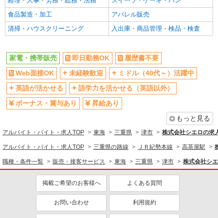
経理・人事・労務・総務・法務
スイーツ・ケーキ・パン
株式会社シエロ
携帯販売スタッフ【softbank】
食品製造・加工
アパレル販売
時給1600円〜 ※別途インセンティブ、職能評
清掃・ハウスクリーニング
入出庫・商品管理・検品・検査
価制度あり ※残業代支給 ★交通費別途支給（規定
あり） ゜+゜・。○。・゜+゜・。○。・゜+゜ 入
三重県津市の家電量販店
社祝い金10万円支給(規定有) お友達を紹介頂くと,
家電・携帯販売
即日勤務OK
履歴書不要
インセンティブ支給(規定有) ★月2回払い・週払い
詳細を見る
キープ
可能（規程有）★ ゜・。○。・゜+゜・。○。・゜
Web面接OK
未経験歓迎
ミドル（40代～）活躍中
+゜
英語が活かせる
語学力を活かせる（英語以外）
派遣社員
株式会社シエロ
ボーナス・賞与あり
昇給あり
【softbank】の携帯販売スタッフ
もっと見る
時給1300円〜1400円（経験・能力による） ※
残業代支給 ★交通費別途支給（規定あり） ゜
アルバイト・バイト・求人TOP
東海
三重県
津市
株式会社シエロの求
+゜・。○。・゜+゜・。○。・゜+゜ 入社祝い金10
三重県津市のsoftbankショップ
アルバイト・バイト・求人TOP
三重県の路線
ＪＲ紀勢本線
高茶屋駅
万円支給(規定有) お友達を紹介頂くと, インセンテ
ィブ支給(規定有) ★月2回払い・週払い可能（規程
職種・条件一覧
販売・接客サービス
東海
三重県
津市
株式会社シエ
詳細を見る
キープ
有）★ ゜・。○。・゜+゜・。○。・゜+゜
掲載ご希望のお客様へ
よくある質問
紹介予定派遣
株式会社シエロ
お問い合わせ
利用規約
【ソフトバンク】の店舗スタッフ