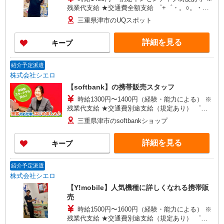
残業代支給 ★交通費全額支給 ゜+゜・。○。・゜
+゜・。○。・゜+゜ 入社祝い金10万円支給(規定
三重県津市のUQスポット
有) お友達を紹介頂くと, インセンティブ支給(規定
有) ★月2回払い・週払い可能（規程有）★ ゜・。
詳細を見る
キープ
○。・゜+゜・。○。・゜+゜
紹介予定派遣
株式会社シエロ
【softbank】の携帯販売スタッフ
時給1300円〜1400円（経験・能力による） ※
残業代支給 ★交通費別途支給（規定あり） ゜
+゜・。○。・゜+゜・。○。・゜+゜ 入社祝い金10
三重県津市のsoftbankショップ
万円支給(規定有) お友達を紹介頂くと, インセンテ
ィブ支給(規定有) ★月2回払い・週払い可能（規程
詳細を見る
キープ
有）★ ゜・。○。・゜+゜・。○。・゜+゜
紹介予定派遣
株式会社シエロ
【Y!mobile】人気機種に詳しくなれる携帯販
売
時給1500円〜1600円（経験・能力による） ※
残業代支給 ★交通費別途支給（規定あり） ゜