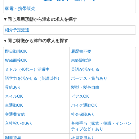
詳細を見る
キープ
有）★ ゜・。○。・゜+゜・。○。・゜+゜
家電・携帯販売
紹介予定派遣
同じ雇用形態から津市の求人を探す
株式会社シエロ
紹介予定派遣
【softbank】人気機種に詳しくなれる携帯販
売
同じ特徴から津市の求人を探す
時給1500円〜1600円（経験・能力による） ※
残業代支給 ★交通費別途支給（規定あり） ゜
即日勤務OK
履歴書不要
+゜・。○。・゜+゜・。○。・゜+゜ 入社祝い金10
三重県津市のsoftbankショップ
Web面接OK
未経験歓迎
万円支給(規定有) お友達を紹介頂くと, インセンテ
ィブ支給(規定有) ★月2回払い・週払い可能（規程
ミドル（40代～）活躍中
英語が活かせる
詳細を見る
キープ
有）★ ゜・。○。・゜+゜・。○。・゜+゜
語学力を活かせる（英語以外）
ボーナス・賞与あり
紹介予定派遣
昇給あり
髪型・髪色自由
株式会社シエロ
ネイルOK
ピアスOK
スマホ携帯販売【ドコモ】
車通勤OK
バイク通勤OK
時給1650円〜1800円（経験・能力による） ※
残業代支給 ★交通費別途支給（規定あり） ゜
交通費支給
社会保険あり
+゜・。○。・゜+゜・。○。・゜+゜ 入社祝い金10
三重県津市の家電量販店
入社祝い金あり
各種手当（家族・役職・インセン
万円支給(規定有) お友達を紹介頂くと, インセンテ
ティブなど）あり
ィブ支給(規定有) ★月2回払い・週払い可能（規程
詳細を見る
キープ
有）★ ゜・。○。・゜+゜・。○。・゜+゜
制服貸与
社員登用あり