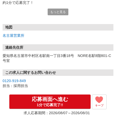
約1分で応募完了！
もっと見る
■電話応募の場合
電話応募も歓迎！（受付:10:00〜20:00）
土日祝も受付中♪
地図
【選考フロー】
名古屋営業所
①応募から3営業日を目安に、メールorお電話でご連絡します。
②面接日時を決定！「0120」から始まる電話番号からご連絡します
★スマホでWEB面接（LINEなど）・出張面接・事務所面接と選べま
連絡先住所
す
愛知県名古屋市中村区名駅南一丁目3番18号 NORE名駅8階801-C
③面接実施（履歴書不要）
号室
④勤務開始（スタート日は応相談）
※ご希望があれば、職場見学の調整もOKです！
この求人に関するお問い合わせ
お気軽にご応募ください♪
0120-919-849
担当：採用担当
応募画面へ進む
1分で応募完了!!
キープ
求人応募期間：2026/08/07～2026/08/31