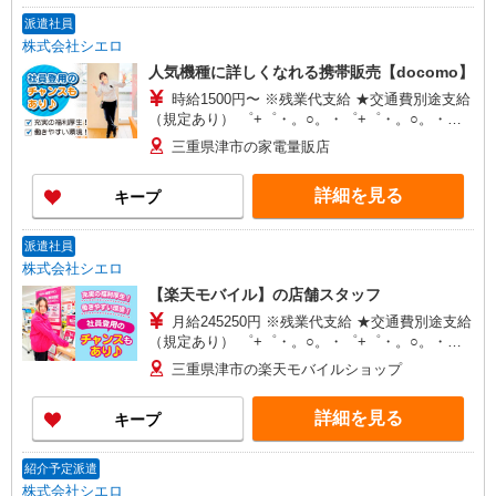
派遣社員
株式会社シエロ
人気機種に詳しくなれる携帯販売【docomo】
時給1500円〜 ※残業代支給 ★交通費別途支給
（規定あり） ゜+゜・。○。・゜+゜・。○。・゜
+゜ 入社祝い金10万円支給(規定有) お友達を紹介
三重県津市の家電量販店
頂くと, インセンティブ支給(規定有) ★月2回払
い・週払い可能（規程有）★ ゜・。○。・゜
詳細を見る
キープ
+゜・。○。・゜+゜
派遣社員
株式会社シエロ
【楽天モバイル】の店舗スタッフ
月給245250円 ※残業代支給 ★交通費別途支給
（規定あり） ゜+゜・。○。・゜+゜・。○。・゜
+゜ 入社祝い金10万円支給(規定有) お友達を紹介
三重県津市の楽天モバイルショップ
頂くと, インセンティブ支給(規定有) ゜・。
○。・゜+゜・。○。・゜+゜
詳細を見る
キープ
紹介予定派遣
株式会社シエロ