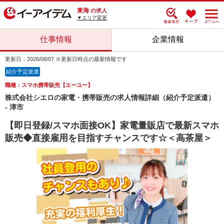
東海
の求人
▼エリア変更
仕事情報
企業情報
更新日：2026/08/07 ※更新日時点の最新情報です
紹介予定派遣
職種：スマホ携帯販売【エーユー】
株式会社シエロの家電・携帯販売の求人情報詳細（紹介予定派遣）
- 津市
【即日登録/スマホ面接OK】家電量販店で最新スマホ
販売◆直接雇用を目指すチャンスです☆＜高茶屋＞