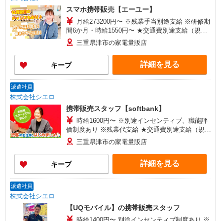
スマホ携帯販売【エーユー】
月給273200円〜 ※残業手当別途支給 ※研修期
間6か月・時給1550円〜 ★交通費別途支給（規定
あり） ゜+゜・。○。・゜+゜・。○。・゜+゜ 入
三重県津市の家電量販店
社祝い金10万円支給(規定有) お友達を紹介頂くと,
インセンティブ支給(規定有) ゜・。○。・゜
詳細を見る
キープ
+゜・。○。・゜+゜
派遣社員
株式会社シエロ
携帯販売スタッフ【softbank】
時給1600円〜 ※別途インセンティブ、職能評
価制度あり ※残業代支給 ★交通費別途支給（規定
あり） ゜+゜・。○。・゜+゜・。○。・゜+゜ 入
三重県津市の家電量販店
社祝い金10万円支給(規定有) お友達を紹介頂くと,
インセンティブ支給(規定有) ★月2回払い・週払い
詳細を見る
キープ
可能（規程有）★ ゜・。○。・゜+゜・。○。・゜
+゜
派遣社員
株式会社シエロ
【UQモバイル】の携帯販売スタッフ
時給1400円〜 別途インセンティブ制度あり ※