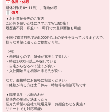
休日・休暇
週休2日(月8〜11日）、有給休暇
備考
▼お仕事紹介先のご案内
ご応募を頂いた後にスマホでWEB面接！
履歴書不要・私服OK・即日での登録面接も可能
全国47都道府県で約5,000件以上の案件を扱っておりますので、
様々な希望に沿ったご提案が可能。
〈例〉
・未経験なので、研修が充実して欲しい
・時給1,600円以上を探している
・自宅からなるべく近くが良い
・入社開始日を相談出来る先が良い
など、面接時にお気軽に相談ください♪
※経験が有る方は土日休み・時短等も相談可能です
▼職場見学・お顔合わせ
勤務先の希望が決まったら
紹介先希望の会社で職場見学・お顔合わせを実施！
リモートでも対応可能♪