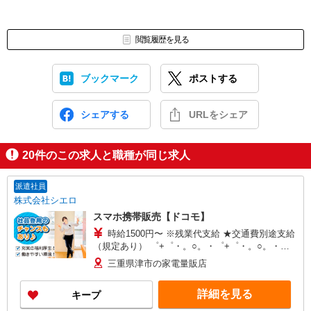
閲覧履歴を見る
ブックマーク
ポストする
シェアする
URLをシェア
20
件のこの求人と職種が同じ求人
派遣社員
株式会社シエロ
スマホ携帯販売【ドコモ】
時給1500円〜 ※残業代支給 ★交通費別途支給
（規定あり） ゜+゜・。○。・゜+゜・。○。・゜
+゜ 入社祝い金10万円支給(規定有) お友達を紹介
三重県津市の家電量販店
頂くと, インセンティブ支給(規定有) ★月2回払
い・週払い可能（規程有）★ ゜・。○。・゜
詳細を見る
キープ
+゜・。○。・゜+゜