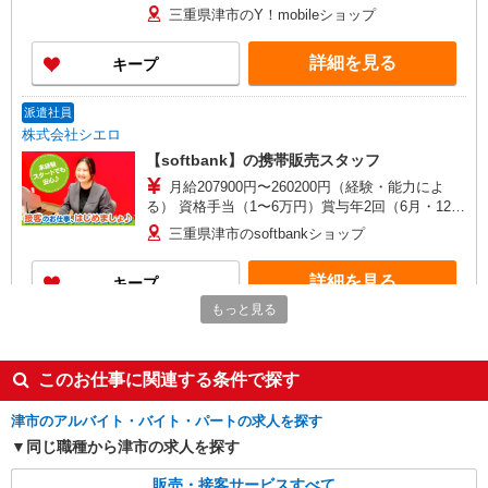
+゜・。○。・゜+゜・。○。・゜+゜ 入社祝い金10
三重県津市のY！mobileショップ
万円支給(規定有) お友達を紹介頂くと, インセンテ
ィブ支給(規定有) ★月2回払い・週払い可能（規程
詳細を見る
キープ
有）★ ゜・。○。・゜+゜・。○。・゜+゜
派遣社員
株式会社シエロ
【softbank】の携帯販売スタッフ
月給207900円〜260200円（経験・能力によ
る） 資格手当（1〜6万円）賞与年2回（6月・12
月・実績最高5.4カ月分） 未経験から入社半年で
三重県津市のsoftbankショップ
年収400万円以上への昇給実績あり ※残業代支給
★交通費別途支給（規定あり） ゜+゜・。○。・゜
詳細を見る
キープ
+゜・。○。・゜+゜ 入社祝い金10万円支給(規定
有) お友達を紹介頂くと, インセンティブ支給(規定
もっと見る
有) ゜・。○。・゜+゜・。○。・゜+゜
紹介予定派遣
株式会社シエロ
このお仕事に関連する条件で探す
人気機種に詳しくなれる携帯販売【docomo】
時給1650円〜1800円（経験・能力による） ※
津市のアルバイト・バイト・パートの求人を探す
残業代支給 ★交通費別途支給（規定あり） ゜
+゜・。○。・゜+゜・。○。・゜+゜ 入社祝い金10
同じ職種から津市の求人を探す
三重県津市の家電量販店
万円支給(規定有) お友達を紹介頂くと, インセンテ
ィブ支給(規定有) ★月2回払い・週払い可能（規程
販売・接客サービスすべて