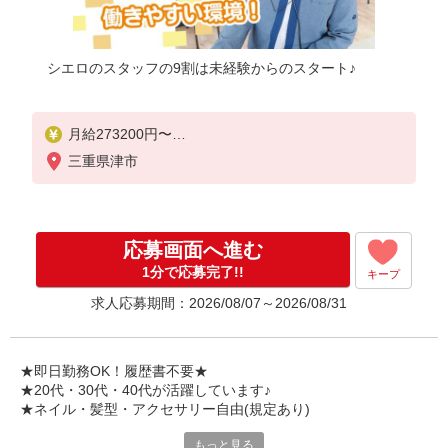
シエロのスタッフの9割は未経験からのスタート♪
月給273200円〜
※残業手当別途支給
三重県津市
※研修期間6か月・時給1550円〜
★交通費別途支給（規定あり）
゜+゜・。○。・゜+゜・。○。・゜+゜
応募画面へ進む
入社祝い金10万円支給(規定有)
1分で応募完了!!
キープ
お友達を紹介頂くと,
求人応募期間：2026/08/07～2026/08/31
インセンティブ支給(規定有)
゜・。○。・゜+゜・。○。・゜+゜
★即日勤務OK！履歴書不要★
★20代・30代・40代が活躍しています♪
★ネイル・髪型・アクセサリー自由(規定あり)
もっと見る
各キャリアの新機種が特別価格で購入OK！！