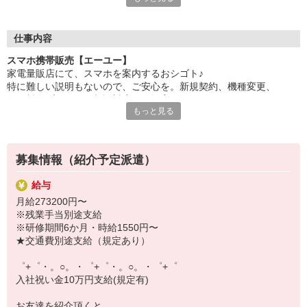
自分だけじゃなくって、
家族や友人にも適用されます！
仕事内容
さらに、各種リゾート施設やスポーツジムなどが
スマホ携帯販売【エーユー】
特別割引価格でご利用可能☆☆
家電量販店にて、スマホを案内するおシゴト♪
お得に過ごしたいあなたの味方です♪
特に難しい説明もないので、ご安心を。新規契約、機種変更、
各種料金プランのご相談対応・ご提案などをお願いします。
【選べるお仕事いろいろ】
もっと見る
￣￣￣￣￣￣￣￣￣￣￣
初めての方でも安心♪
▼オフィスワーク
あなた専属のコーディネーターが親切・丁寧にフォローするので、
事務、経理、データ入力、コールセンター、受付
満足度◎
▼工場・製造・軽作業系
募集情報（紹介予定派遣）
機械/食品製造・梱包・仕分け・加工・組立・検査
■携帯やインターネット販売業務
▼美容系
給与
docomo(ドコモ)/au(エーユー)・KDDI/softbank(ソフトバンク)など
眉毛サロンのアイブロウ・ネイリスト・エステ
月給273200円〜
の大手キャリアから
▼営業・販売
※残業手当別途支給
ワイモバイル(Y!mobille)、楽天モバイル、UQなど格安スマホまで幅
法人営業・アパレル販売・個別指導塾・人材紹介
※研修期間6か月・時給1550円〜
広く紹介可能♪
▼人気案件も多数♪
★交通費別途支給（規定あり）
人気のApple（アップル）店舗もございます！
短期・期間限定・オープニング・官公庁案件
上場/優良/大手企業など
゜+゜・。○。・゜+゜・。○。・゜+゜
入社祝い金10万円支給(規定有)
【スマホ面接実施中】
￣￣￣￣￣￣￣￣￣
お友達を紹介頂くと,