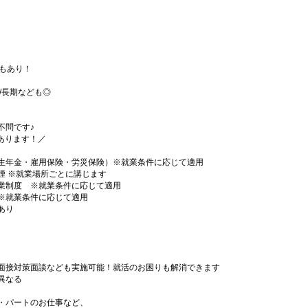
務もあり！
月/長期なども◎
不問です♪
事あります！／
生年金・雇用保険・労災保険）※就業条件に応じて適用
煙 ※就業場所ごとに講じます
業制度 ※就業条件に応じて適用
※就業条件に応じて適用
あり
面接対策面談なども実施可能！就活のお困りも解消できます
異なる
・パートのお仕事など、