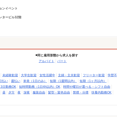
ョンイベント
ンタービル32階
同じ雇用形態から求人を探す
アルバイト
パート
未経験歓迎
大学生歓迎
女性活躍中
主婦・主夫歓迎
フリーター歓迎
学歴不
日払い
週払い
単発（1日のみ）
短期（1週間以内）
短期（1ヶ月以内）
～3日勤務OK
短時間勤務（1日4h以内）OK
時間や曜日が選べる・シフト自由
昼
夕方
夜
深夜
服装自由
髪型・髪色自由
禁煙・分煙
扶養内勤務OK