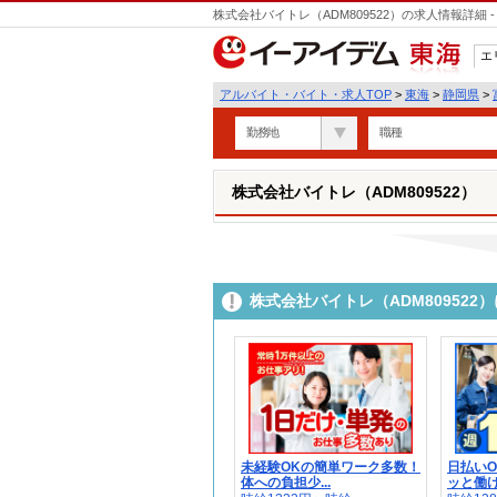
株式会社バイトレ（ADM809522）の求人情報詳細
エ
東海
アルバイト・バイト・求人TOP
>
東海
>
静岡県
>
勤務地
職種
株式会社バイトレ（ADM809522）
株式会社バイトレ（ADM80952
未経験OKの簡単ワーク多数！
日払い
体への負担少...
ッと働ける