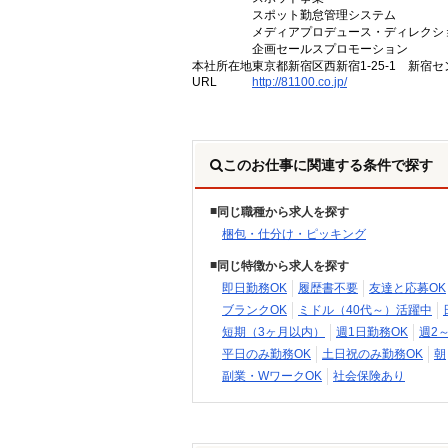
スポット勤怠管理システム
メディアプロデュース・ディレクシ
企画セールスプロモーション
本社所在地
東京都新宿区西新宿1-25-1 新宿セ
URL
http://81100.co.jp/
このお仕事に関連する条件で探す
同じ職種から求人を探す
梱包・仕分け・ピッキング
同じ特徴から求人を探す
即日勤務OK
履歴書不要
友達と応募OK
ブランクOK
ミドル（40代～）活躍中
短期（3ヶ月以内）
週1日勤務OK
週2
平日のみ勤務OK
土日祝のみ勤務OK
朝
副業・WワークOK
社会保険あり