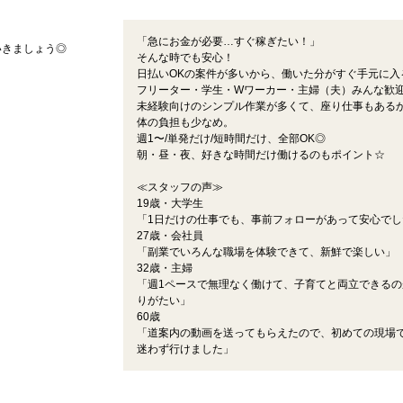
「急にお金が必要…すぐ稼ぎたい！」
いきましょう◎
そんな時でも安心！
日払いOKの案件が多いから、働いた分がすぐ手元に入
フリーター・学生・Wワーカー・主婦（夫）みんな歓
未経験向けのシンプル作業が多くて、座り仕事もある
体の負担も少なめ。
週1〜/単発だけ/短時間だけ、全部OK◎
朝・昼・夜、好きな時間だけ働けるのもポイント☆
≪スタッフの声≫
19歳・大学生
「1日だけの仕事でも、事前フォローがあって安心でし
27歳・会社員
「副業でいろんな職場を体験できて、新鮮で楽しい」
32歳・主婦
「週1ペースで無理なく働けて、子育てと両立できるの
りがたい」
60歳
「道案内の動画を送ってもらえたので、初めての現場
迷わず行けました」