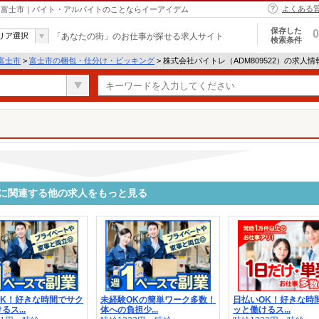
よくある
 - 富士市｜バイト・アルバイトのことならイーアイデム
保存した
0
リア選択
「あなたの街」のお仕事が探せる求人サイト
検索条件
富士市
>
富士市の梱包・仕分け・ピッキング
> 株式会社バイトレ（ADM809522）の求人
2）に関連する他の求人をもっと見る
OK！好きな時間でサク
未経験OKの簡単ワーク多数！
日払いOK！好きな時
ス...
体への負担少...
ッと働けるス...