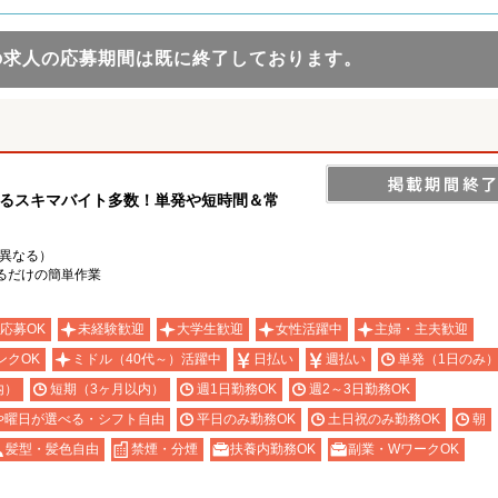
の求人の応募期間は既に終了しております。
けるスキマバイト多数！単発や短時間＆常
り異なる）
るだけの簡単作業
応募OK
未経験歓迎
大学生歓迎
女性活躍中
主婦・主夫歓迎
ンクOK
ミドル（40代～）活躍中
日払い
週払い
単発（1日のみ
内）
短期（3ヶ月以内）
週1日勤務OK
週2～3日勤務OK
や曜日が選べる・シフト自由
平日のみ勤務OK
土日祝のみ勤務OK
朝
髪型・髪色自由
禁煙・分煙
扶養内勤務OK
副業・WワークOK