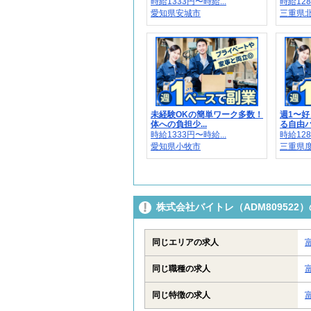
時給1333円〜時給...
時給128
愛知県安城市
三重県
未経験OKの簡単ワーク多数！
週1〜
体への負担少...
る自由バ
時給1333円〜時給...
時給128
愛知県小牧市
三重県
株式会社バイトレ（ADM80952
同じエリアの求人
同じ職種の求人
同じ特徴の求人