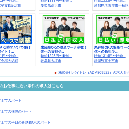
1円〜時給...
時給1333円〜時給...
時給1333円〜時給...
北牟婁郡紀北町
愛知県高浜市
愛知県名古屋市千種区
好きな時間だけで働け
未経験OKの簡単ワーク多数！
未経験OKの簡単ワー
イト！...
体への負担少...
体への負担少...
1円〜時給...
時給1325円〜時給...
時給1314円〜時給...
度会郡大紀町
岐阜県大垣市
静岡県富士宮市
株式会社バイトレ（ADM809522）の求人を
2）のお仕事に近い条件の求人はこちら
富士市のパート
富士市の梱包のパート
富士市の平日のみ勤務OKのパート