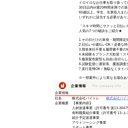
イロイロなお仕事を取り扱って
30日以内or週20時間未満で
60歳以上、学生、生業収入また
いずれかに該当する必要があり
「スキマ時間にサクッと日払い
人気の7つの秘訣をご紹介★
1.その日だけの単発・期間限
2.日払いや週払いOK！必要な時
3.簡単来社不要＆履歴書不要の
4.未経験＆ブランク大歓迎！
5.服装髪色髪型も自由♪自分ら
6.試験監督に選挙系、覆面調査
7.直行直帰OK！無駄なくタイ
※一部案件により異なる場合あ
企業情報
社名
株式会社バイトレ
株式会社バイ
企業概要
【事業内容】
人材派遣事業（許可番号 派13-3047
有料職業紹介事業（許可番号 13-ユ-3
紹介予定派遣事業
アウトソーシング事業
スポット事業