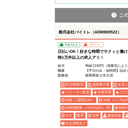
こ
株式会社バイトレ（ADM809522）
アルバイト
パート
日払いOK！好きな時間でサクッと働
時1万件以上の求人アリ！
給与
時給1240円（就業先によ
職種
【平日のみ・短時間】詰め
勤務地
静岡県富士市大渕
即日勤務OK
履歴書不要
友達と
フリーター歓迎
学歴不問
ブラ
短期（1週間以内）
短期（1ヶ月以
短時間勤務（1日4h以内）OK
時間
夕方
夜
深夜
服装自由
社会保険あり