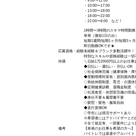
・9:00〜12:00
・10:00〜17:00
・13:00〜18:00
・18:00〜22:00
・22:00〜6:00 など！
1時間〜3時間のスキマ時間勤
単発（激短1日のみ）
短期1週間/短期1ヶ月/短期3ヶ
即日勤務OKです★
応募資格・経験
未経験＆ブランク多数活躍中！
特別なスキルや資格経験は一切
待遇
＼日給1万2000円以上のお仕
◆日払い・週払い・月払いOK
◇社会保険完備（健康保険・厚
◆受動喫煙対策有：原則屋内禁
◇有給休暇制度、育児・介護休
◆定期健康診断、退職金制度 
◇社員食堂・休憩室完備の現場
◆来社不要＆履歴書不要
◇髪型・髪色・服装自由
◆直行直帰OK
◇学生には就活サポートあり
※希望者にはアドバイザーとの
※全て規定有、一部案件により
備考
【単発のお仕事を希望の方へ】
バイトレでは派遣やアルバイト