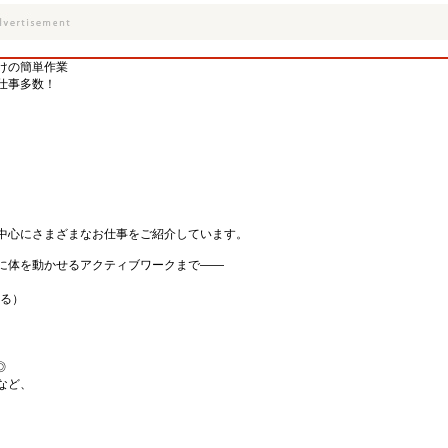
けの簡単作業
仕事多数！
中心にさまざまなお仕事をご紹介しています。
に体を動かせるアクティブワークまで――
。
なる）
◎
など、