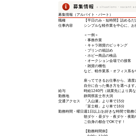
募集情報（アルバイト・パート）
職種
【平日のみ・短時間】詰めるだ
仕事内容
シンプルな軽作業を中心に、お
＜一例＞
・事務作業
・キャラ雑貨のピッキング
・プリンの箱詰め
・ホビー商品の検品
・オークション会場での接客
・雑貨の梱包
など、軽作業系・オフィス系を
座ってできるお仕事から、適度
自分に合った働き方を選べます
給与
時給1240円（就業先により異
勤務地
静岡県富士市大渕
交通アクセス
「入山瀬」より車で15分
「富士根」より車で16分
勤務時間・曜日
週1日以上/お好きな時間で勤務
朝ダケ・昼ダケ・夜ダケ・夜勤
ご自身の都合でOKです！
【勤務時間例】