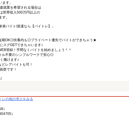
います。
の派遣就業を希望される場合は
は世帯収入500万円以上の
ます。
単発バイト/派遣なら【バイトレ】」
定短期OK◎扶養内も◎プライベート優先でバイトができちゃう★
にスグGETできちゃいます♪
WEB登録！手間なくバイトを始めましょう＾＾
スキル不要のシンプルワークで安心◎
しく働けます♪
などレアバイトも可！
パ抜群です！
り
トレの他の求人をみる
58）
04705）