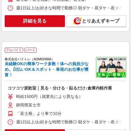
作業
週1日以上/お好きな時間で勤務◎ 朝ダケ・昼ダケ・夜ダケ・夜勤など、 
時給1300円（就業先により異なる）
静岡県富士市
詳細を見る
とりあえずキープ
詳細を見る
キープ
正社員
株式会社テクノ・サービス マニュファクチャリング【静岡県】
アルバイト
パート
製造スタッフ（組立・加工・目視検査・機械操
株式会社バイトレ（ADM820866）
作など）
未経験OKの簡単ワーク多数！体への負担少な
月給192000〜242000円（スキル・経験を考
め。日払いOK＆スポット・単発のお仕事が豊
慮）
富！
静岡県富士市 （他にも静岡県内に多数あり）
※勤務地はご希望を考慮の上、ご自宅を中心に通
コツコツ派歓迎｜見る・分ける・貼るだけ♪倉庫内軽作業
勤時間120分圏内のエリアとなります。（転勤な
時給1500円（就業先により異なる）
し）
詳細を見る
キープ
静岡県富士市
正社員
「富士根」より車で10分
日研トータルソーシング株式会社（お仕事No.NS0571）
週1日以上/お好きな時間で勤務◎ 朝ダケ・昼ダケ・夜ダケ・夜勤など、 
トランスミッションの加工・組立スタッフ