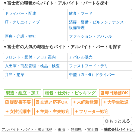
富士市の職種からバイト・アルバイト・パートを探す
短期（3ヶ月以内）
週1日勤務OK
ドライバー・配達
飲食・フード
週2～3日勤務OK
短時間勤務（1日4h以内）OK
IT・クリエイティブ
清掃・警備・ビルメンテナンス・
深夜
服装自由
設備管理
扶養内勤務OK
副業・WワークOK
医療・介護・福祉
ファッション・アパレル
社会保険あり
富士市の人気の職種からバイト・アルバイト・パートを探す
フロント・受付・フロア案内
アパレル販売
入出庫・商品管理・検品・検査
ファストフード・デリ
弁当・惣菜
中型（2t・4t）ドライバー
製造・組立・加工
梱包・仕分け・ピッキング
即日勤務OK
履歴書不要
友達と応募OK
未経験歓迎
大学生歓迎
女性活躍中
主婦・主夫歓迎
フリーター歓迎
もっと見る
アルバイト・バイト・求人TOP
東海
静岡県
富士市
株式会社バイトレ（