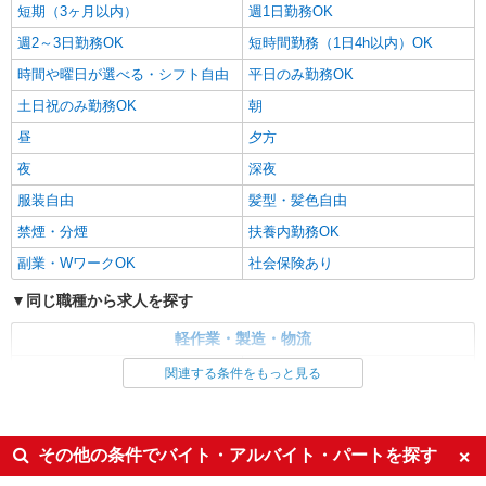
短期（3ヶ月以内）
週1日勤務OK
週2～3日勤務OK
短時間勤務（1日4h以内）OK
時間や曜日が選べる・シフト自由
平日のみ勤務OK
土日祝のみ勤務OK
朝
昼
夕方
夜
深夜
服装自由
髪型・髪色自由
禁煙・分煙
扶養内勤務OK
副業・WワークOK
社会保険あり
同じ職種から求人を探す
軽作業・製造・物流
製造・組立・加工
梱包・仕分け・ピッキング
関連する条件をもっと見る
同じ特徴から求人を探す
未経験歓迎
大学生歓迎
その他の条件でバイト・アルバイト・パートを探す
ミドル（40代～）活躍中
日払い