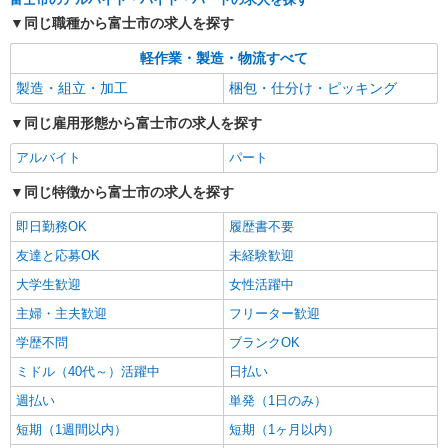
詳細を見る
キープ
同じ職種から富士市の求人を探す
派遣社員
軽作業・製造・物流すべて
株式会社テクノ・サービス/お仕事No/0915987
製造・組立・加工
梱包・仕分け・ピッキング
機械オペレーター業務
時給1350円交通費全額支給
同じ雇用形態から富士市の求人を探す
静岡県富士市 ＊車・バイク通勤OK
アルバイト
パート
詳細を見る
キープ
同じ特徴から富士市の求人を探す
即日勤務OK
履歴書不要
友達と応募OK
未経験歓迎
大学生歓迎
女性活躍中
主婦・主夫歓迎
フリーター歓迎
学歴不問
ブランクOK
ミドル（40代～）活躍中
日払い
週払い
単発（1日のみ）
短期（1週間以内）
短期（1ヶ月以内）