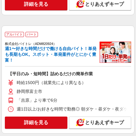
月給255000円 別途交通費支給 ＜月収＞
詳細を見る
とりあえずキープ
335000円以上可 月給255000円＋残業1960円×20H
＋休出1960円×9H＋深夜392円×60H
静岡県富士市
詳細を見る
キープ
アルバイト
パート
派遣社員
株式会社バイトレ（ADM820924）
東洋実業株式会社
週1〜好きな時間だけで働ける自由バイト！単発
も長期もOK。スポット・単発案件がとにかく豊
顔料製造スタッフ
富！
月給196,000円〜217,000円 ※一律業務手当
5,000円、精勤手当2,000円含む ※経験・能力等に
【平日のみ・短時間】詰めるだけの簡単作業
よる ※固定残業代なし ※試用期間3ヶ月は日給
【トーヨーカラー株式会社 富士製造所】 静
9,000円 ■その他、各種手当あり 皆勤手当 5,000
岡県富士市天間400
時給1500円（就業先により異なる）
円 食事手当 230円/日 家族手当 （配）7,000
円・（子）3,000円 住宅手当 10,000円（借家の
静岡県富士市
詳細を見る
キープ
み）
「吉原」より車で6分
契約社員
週1日以上/お好きな時間で勤務◎ 朝ダケ・昼ダケ・夜ダケ・夜勤など、 
ロジスティード中部株式会社
倉庫管理業務
詳細を見る
とりあえずキープ
月給218,400円 ＜月収例＞ 残業20ｈ、深夜60
ｈの場合 285,025円＝218,400円（20日勤務相当）