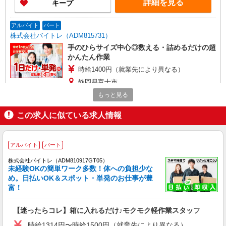
詳細を見る
キープ
アルバイト
パート
株式会社バイトレ（ADM815731）
手のひらサイズ中心◎数える・詰めるだけの超
かんたん作業
時給1400円（就業先により異なる）
静岡県富士市
もっと見る
詳細を見る
キープ
この求人に似ている求人情報
アルバイト
パート
株式会社バイトレ（ADM815737）
アルバイト
パート
【接客なし】静かな職場で集中◎検品・箱詰め
スタッフ
株式会社バイトレ（ADM810917GT05）
未経験OKの簡単ワーク多数！体への負担少な
時給1300円（就業先により異なる）
め。日払いOK＆スポット・単発のお仕事が豊
静岡県富士市
富！
詳細を見る
キープ
【迷ったらコレ】箱に入れるだけ♪モクモク軽作業スタッフ
時給1314円〜時給1500円（就業先により異なる）