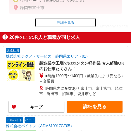
静岡県富士市
詳細を見る
ID：AE0709012258
20
件のこの求人と職種が同じ求人
掲載期間終了
派遣社員
株式会社テクノ・サービス 静岡県エリア（01）
製造業や工場でのカンタン軽作業 ★未経験OK
のお仕事たくさん！
■時給1200円〜1400円（就業先により異なる）
＋交通費
静岡県内に多数あり 富士市、富士宮市、焼津
市、磐田市、沼津市、袋井市など
詳細を見る
キープ
アルバイト
パート
株式会社バイトレ（ADM810917GT05）