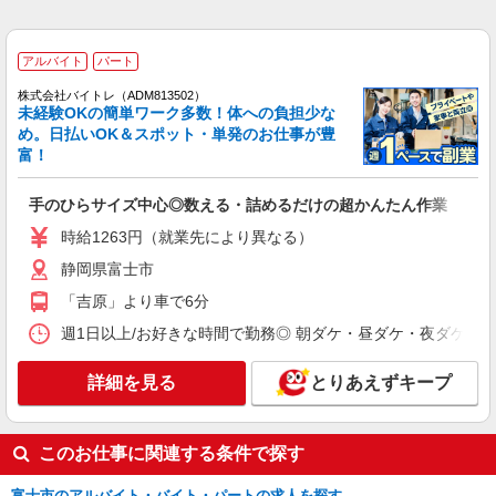
+34,125円（残業手当）+その他手当（深夜手当）
静岡県富士市大淵字垣ノ内3177-1
アルバイト
パート
詳細を見る
キープ
株式会社バイトレ（ADM813502）
未経験OKの簡単ワーク多数！体への負担少な
アルバイト
パート
め。日払いOK＆スポット・単発のお仕事が豊
ロジスティード中部株式会社
富！
新設倉庫での軽作業スタッフ
時給1,100円 【月収例】フルタイム残業20ｈの
手のひらサイズ中心◎数える・詰めるだけの超かんたん作業
場合 179,520円（20.4日勤務/月）+27,500（残業
時給1263円（就業先により異なる）
20ｈ）＝207,020円+その他手当 ※その他手当（深
静岡県富士市大淵字垣ノ内3177-1
夜手当+通勤費）
静岡県富士市
詳細を見る
キープ
「吉原」より車で6分
週1日以上/お好きな時間で勤務◎ 朝ダケ・昼ダケ・夜ダケ・夜勤など、 
派遣社員
株式会社テクノ・サービス/お仕事No/0909506
詳細を見る
とりあえずキープ
製造設備オペレーター
時給1500円交通費全額支給
静岡県富士市 ＊車通勤OK
このお仕事に関連する条件で探す
富士市のアルバイト・バイト・パートの求人を探す