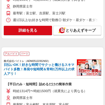
アルバイト
パート
株式会社バイトレ（ADM815736）
静岡県富士市
【接客なし】静かな職場で集中◎検品・箱詰め
最寄駅：富士駅、吉原駅、富士川駅
スタッフ
週1日以上/お好きな時間で勤務◎ 朝ダケ・昼ダケ・夜ダケ・夜勤など、 
時給1300円（就業先により異なる）
静岡県富士市
詳細を見る
とりあえずキープ
詳細を見る
キープ
アルバイト
株式会社日東フルライン
アルバイト
パート
朝だけの倉庫内ピッキング作業
株式会社バイトレ（ADM251223GN02）
日払いOK！好きな時間でサクッと働けるスキマ
時給1,300円〜
バイト多数！単発や短時間＆常時1万件以上の求
静岡県富士市天間591-1
人アリ！
詳細を見る
キープ
【平日のみ・短時間】詰めるだけの簡単作業
時給1314円〜時給1500円（就業先により異なる）
アルバイト
パート
株式会社バイトレ（ADM815739）
静岡県富士市
久しぶりのお仕事に｜座ってできるモクモク軽
最寄駅：富士根駅、本吉原駅、富士駅