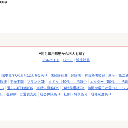
049
同じ雇用形態から求人を探す
アルバイト
パート
派遣社員
職場見学OKまたは説明会あり
未経験歓迎
経験者・有資格者歓迎
新卒・第二
歓迎
学歴不問
ブランクOK
ミドル（40代～）活躍中
エルダー（50代～）活
払い
週2～3日勤務OK
10時～勤務OK
16時前退社OK
時間や曜日が選べる・シ
し
登録制
交通費支給
社会保険あり
社割・特典あり
研修制度あり