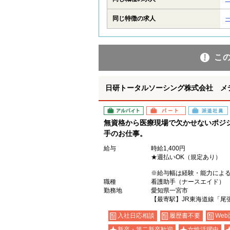
同じ特徴の求人
こ
日研トータルソーシング株式会社 メ
アルバイト
パート
派遣社員
無資格から医療現場で欠かせないポジ
手のお仕事。
給与
時給1,400円
★週払いOK（規定あり）
※給与幅は経験・能力によ
職種
看護助手（ナースエイド）
勤務地
愛知県一宮市
【最寄駅】JR東海道線「尾
入社日応相談
履歴書不要
Web
新卒・第二新卒歓迎
女性活躍中