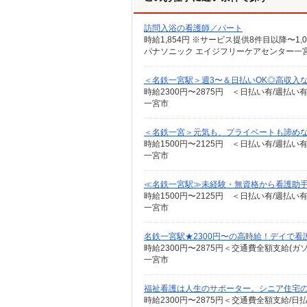
訪問入浴の看護師／パート
パナソニック エイジフリーケアセンター一宮 
＜名鉄一宮駅＞週3〜＆日払いOK◎高収入
時給2300円〜2875円 ＜日払い有/週払い
一宮市
＜名鉄一宮＞元気も、プライベートも諦めな
時給1500円〜2125円 ＜日払い有/週払い
一宮市
≪名鉄一宮駅≫未経験・無資格から看護助手
時給1500円〜2125円 ＜日払い有/週払い
一宮市
名鉄一宮駅★2300円〜の高時給！デイで看
時給2300円〜2875円＜交通費全額支給(ガ
一宮市
福祉看護は人生のサポーター。シニア住宅の看
時給2300円〜2875円＜交通費全額支給/日