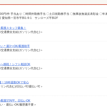
愛知県一宮市平和1-9-1 サンローズ平和2F
な看護スタッフ募集！
有/交通費全支給(ガソリン代含む)＞
い＊週3〜OK/看護助手
有/交通費全支給(ガソリン代含む)＞
へ挑戦！シフト相談OK
有/交通費全支給(ガソリン代含む)＞
護！16時退勤OKで安心
ソリン代含む)/日払い可/週払い可＞
護STAFF。日払いOK
払い・週払いOK/履歴書不要＞