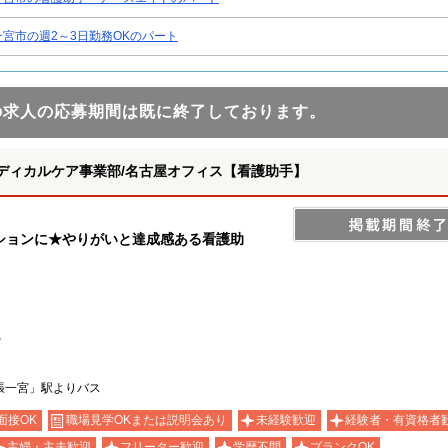
一宮市の週2～3日勤務OKのパート
の求人の応募期間は既に終了しております。
ディカルケア事業部/名古屋オフィス【看護助手】
ションに★やりがいと達成感ある看護助
る
張一宮」駅よりバス
面接OK
職場見学OKまたは説明会あり
未経験歓迎
経験者・有資格者
主婦・主夫歓迎
フリーター歓迎
学歴不問
ブランクOK