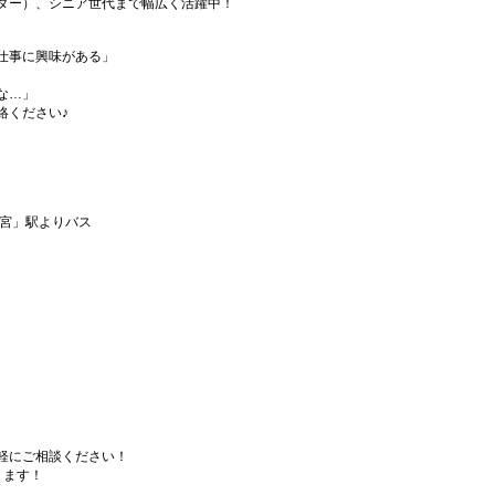
ダー）、シニア世代まで幅広く活躍中！
仕事に興味がある」
な…」
絡ください♪
一宮」駅よりバス
軽にご相談ください！
ります！