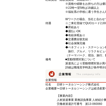
※資格や経験をお持ちの方は優
※22時〜翌5時は18歳以上
※福祉系の学校に通う学生さん
Wワークの場合、当社と合わせ
待遇
☆ご来社登録でQUOカード2,
◆昇給あり
◆週払いOK
◆有給休暇あり
◆交通費全額支給
◆社会保険完備
◆ベネフィット・ステーション
旅行、グルメ、リラク＆ビュ
（テーマパーク、宿泊、旅行、
備考
■受動喫煙対策について
派遣先により受動喫煙対策が異
詳細は職場見学時及び条件明示
企業情報
社名
日研トータルソーシング株式会社
企業概要
〜日研トータルソーシングは経済産業
【事業内容】
人材派遣事業 業務請負事業 人材紹介
労働者派遣許可番号 派13-060060