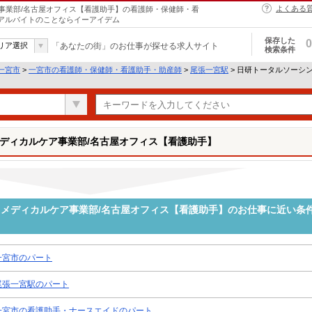
よくある
事業部/名古屋オフィス【看護助手】の看護師・保健師・看
・アルバイトのことならイーアイデム
保存した
0
リア選択
「あなたの街」のお仕事が探せる求人サイト
検索条件
一宮市
>
一宮市の看護師・保健師・看護助手・助産師
>
尾張一宮駅
> 日研トータルソーシ
ディカルケア事業部/名古屋オフィス【看護助手】
メディカルケア事業部/名古屋オフィス【看護助手】のお仕事に近い条
一宮市のパート
尾張一宮駅のパート
一宮市の看護助手・ナースエイドのパート