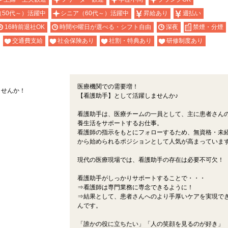
（50代～）活躍中
シニア（60代～）活躍中
昇給あり
週払い
16時前退社OK
時間や曜日が選べる・シフト自由
深夜
禁煙・分煙
交通費支給
社会保険あり
社割・特典あり
研修制度あり
医療機関での需要増！
ませんか！
【看護助手】として活躍しませんか♪
看護助手は、医療チームの一員として、主に患者さん
養生活をサポートするお仕事。
看護師の指示をもとにフォローするため、無資格・未
から始められるポジションとして人気が高まっていま
現代の医療現場では、看護助手の存在は必要不可欠！
看護助手がしっかりサポートすることで・・・
⇒看護師は専門業務に専念できるように！
⇒結果として、患者さんへのより手厚いケアを実現で
んです。
「誰かの役に立ちたい」「人の笑顔を見るのが好き」