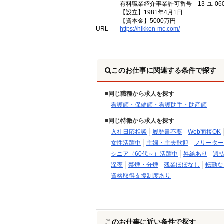
有料職業紹介事業許可番号 13-ユ-060
【設立】1981年4月1日
【資本金】5000万円
URL
https://nikken-mc.com/
このお仕事に関連する条件で探す
同じ職種から求人を探す
看護師・保健師・看護助手・助産師
同じ特徴から求人を探す
入社日応相談
履歴書不要
Web面接OK
女性活躍中
主婦・主夫歓迎
フリーター
シニア（60代～）活躍中
昇給あり
週
深夜
禁煙・分煙
残業ほぼなし
転勤な
資格取得支援制度あり
このお仕事に近い条件で探す