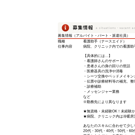
募集情報（アルバイト・パート・派遣社員）
職種
看護助手（ナースエイド）
仕事内容
病院、クリニック内での看護助
【具体的には…】
・看護師さんのサポート
・患者さんの身の回りの世話
・医療器具の洗浄や消毒
・シーツ交換やベッドメイキン
・伝票や診療材料等の補充、整
・診療補助
・メッセンジャー業務
など
※勤務先により異なります
★無資格・未経験OK！未経験
★病院、クリニック内は冷暖房
あなたのスキルに合わせて少し
20代・30代・40代・50代・60