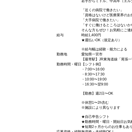
若手からミドル、中高年（エル
「近くの病院で働きたい」
「資格はないけど医療業界のお
「大手病院で働きたい」
「すぐに働けるところはないか
そんな方もぜひ！お気軽にご連
給与
時給1,400円
★週払いOK（規定あり）
※給与幅は経験・能力による
勤務地
愛知県一宮市
【最寄駅】JR東海道線「尾張
勤務時間・曜日
【シフト例】
・7:00〜16:00
・8:30〜17:30
・10:00〜19:00
・16:30〜翌9:00
【勤務】週2日〜OK
※休憩1〜2h含む
※施設により異なります
★自己申告シフト
★勤務時間・曜日・開始日お気
★短期2ヶ月からのお仕事もあ
応募資格・経験
無資格・未経験OK！