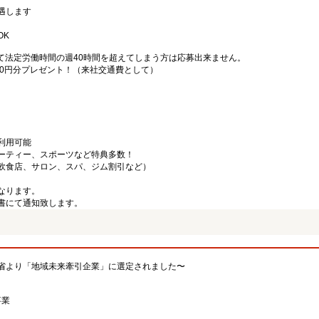
遇します
OK
て法定労働時間の週40時間を超えてしまう方は応募出来ません。
000円分プレゼント！（来社交通費として）
利用可能
ーティー、スポーツなど特典多数！
飲食店、サロン、スパ、ジム割引など）
なります。
書にて通知致します。
省より「地域未来牽引企業」に選定されました〜
事業