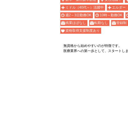
ミドル（40代～）活躍中
エルダー
週2～3日勤務OK
10時～勤務OK
残業ほぼなし
転勤なし
登録制
資格取得支援制度あり
無資格から始めやすいのが特徴です。
医療業界への第一歩として、スタートし