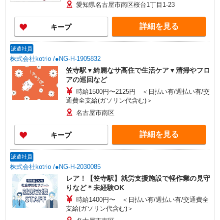
325万円〜 【初任者研修】 月給：221,300円 年収
愛知県名古屋市南区桜台1丁目1-23
例：304万円〜 ※職務手当、働きがい向上手当、
日祝手当（月平均2回分）等、毎月平均的に支払わ
詳細を見る
キープ
れる手当を含みます。 ※介護福祉士のみ、特別職
務手当も含む ■夜勤手当別途支給：5,000円/回 ◎
残業時は別途時間外手当支給（超過1分〜） ◎賞
派遣社員
与 基本給2.08ヶ月分/年支給
株式会社kotrio /●NG-H-1905832
笠寺駅▼綺麗なサ高住で生活ケア▼清掃やフロ
アの巡回など
時給1500円〜2125円 ＜日払い有/週払い有/交
通費全支給(ガソリン代含む)＞
名古屋市南区
詳細を見る
キープ
派遣社員
株式会社kotrio /●NG-H-2030085
レア！【笠寺駅】就労支援施設で軽作業の見守
りなど＊未経験OK
時給1400円〜 ＜日払い有/週払い有/交通費全
支給(ガソリン代含む)＞