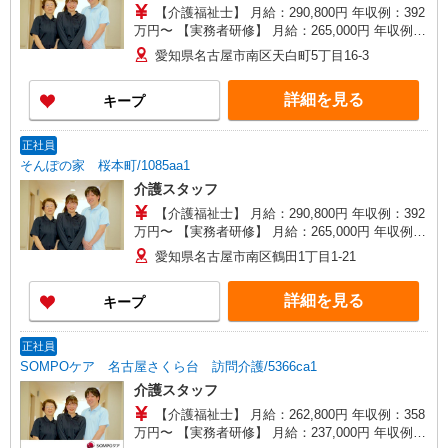
【介護福祉士】 月給：290,800円 年収例：392
万円〜 【実務者研修】 月給：265,000円 年収例：
360万円〜 【初任者研修・無資格】 月給：
愛知県名古屋市南区天白町5丁目16-3
249,300円 年収例：337万円〜 ※職務手当、働き
がい向上手当、日祝手当（月平均2回分）、夜勤手
詳細を見る
キープ
当（月平均5回分）等、毎月平均的に支払われる手
当を含みます。 ※介護福祉士のみ、特別職務手当
も含む ◎残業時は別途時間外手当支給（超過1
正社員
分〜） ◎賞与 基本給2.08ヶ月分/年支給
そんぽの家 桜本町/1085aa1
介護スタッフ
【介護福祉士】 月給：290,800円 年収例：392
万円〜 【実務者研修】 月給：265,000円 年収例：
360万円〜 【初任者研修・無資格】 月給：
愛知県名古屋市南区鶴田1丁目1-21
249,300円 年収例：337万円〜 ※職務手当、働き
がい向上手当、日祝手当（月平均2回分）、夜勤手
詳細を見る
キープ
当（月平均5回分）等、毎月平均的に支払われる手
当を含みます。 ※介護福祉士のみ、特別職務手当
も含む ◎残業時は別途時間外手当支給（超過1
正社員
分〜） ◎賞与 基本給2.08ヶ月分/年支給
SOMPOケア 名古屋さくら台 訪問介護/5366ca1
介護スタッフ
【介護福祉士】 月給：262,800円 年収例：358
万円〜 【実務者研修】 月給：237,000円 年収例：