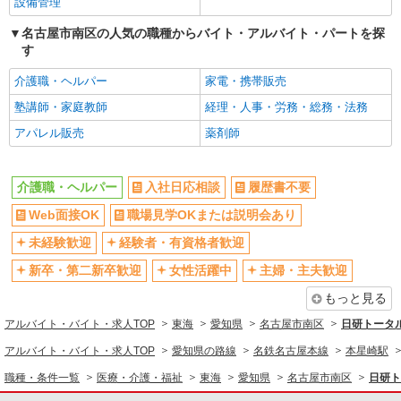
時給1400円〜 ＜日払い有/週払い有/交通費全
設備管理
支給(ガソリン代含む)＞
名古屋市南区の人気の職種からバイト・アルバイト・パートを探
名古屋市南区
す
詳細を見る
キープ
介護職・ヘルパー
家電・携帯販売
塾講師・家庭教師
経理・人事・労務・総務・法務
派遣社員
アパレル販売
薬剤師
株式会社kotrio /●NG-H-2031089
笠寺駅＊年齢不問◎未経験から安定した業界へ
＊サ高住
介護職・ヘルパー
入社日応相談
履歴書不要
時給1500円〜2125円 ＜日払い有/週払い有/交
通費全支給(ガソリン代含む)＞
Web面接OK
職場見学OKまたは説明会あり
名古屋市南区
未経験歓迎
経験者・有資格者歓迎
新卒・第二新卒歓迎
女性活躍中
主婦・主夫歓迎
詳細を見る
キープ
もっと見る
派遣社員
アルバイト・バイト・求人TOP
東海
愛知県
名古屋市南区
日研トータ
株式会社kotrio /●NG-H-1974861
アルバイト・バイト・求人TOP
愛知県の路線
名鉄名古屋本線
本星崎駅
笠寺駅｜シニア向けマンションでの生活サポー
ト・フロアの巡回
職種・条件一覧
医療・介護・福祉
東海
愛知県
名古屋市南区
日研ト
時給1500円〜2125円 ＜日払い有/週払い有/交