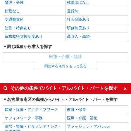
グループホーム 介護スタッフ
禁煙・分煙
残業ほぼなし
【月給】260,000円〜330,000円 ▼給与詳細 処
転勤なし
登録制
遇改善手当：35,920円 ▼下記別途支給 夜勤手当：
6,000円（1回） 通勤手当 年末年始手当：380円/時
交通費支給
社会保険あり
愛知県名古屋市南区白雲町6
寸志あり：年2回（6月・12月） ※業績による 特
社割・特典あり
研修制度あり
別報酬：平均26.6万円（最高額109万円） ※2025
詳細を見る
キープ
年6月支給実績 ※処遇改善手当は試用期間中(3ヶ
資格取得支援制度あり
高収入・高額
月)は支給なし
同じ職種から求人を探す
正社員
名古屋南ケアセンターそよ風：RO14121
医療・介護・福祉
グループホーム 介護スタッフ
介護職・ヘルパー
関連する条件をもっと見る
【月給】270,000円〜330,000円 ▼給与詳細 資
格手当：0〜10,000円 処遇改善手当：35,920円 住
同じ特徴から求人を探す
宅手当：規定あり 精勤手当：8,000円 調整手当：
愛知県名古屋市南区白雲町6
0〜100,000円 ▼下記別途支給 夜勤手当：6,000円
未経験歓迎
ミドル（40代～）活躍中
その他の条件でバイト・アルバイト・パートを探す
（1回） 通勤手当 年末年始手当：380円/時 賞与年
詳細を見る
キープ
2回（6月・12月） 昇給年1回（4月） 特別報酬：
週2～3日勤務OK
深夜
平均26.6万円（最高額109万円） ※2025年6月支給
名古屋市南区の職種からバイト・アルバイト・パートを探す
交通費支給
社会保険あり
実績 ※処遇改善手当は試用期間中(3ヶ月)は支給な
派遣社員
し
建築・設備・アクティブワーク
教育・保育
株式会社kotrio /●NG-H-2030085
オフィスワーク・事務
医療・介護・福祉
レア！【笠寺駅】就労支援施設で軽作業の見守
りなど＊未経験OK
清掃・警備・ビルメンテナンス・
ファッション・アパレル