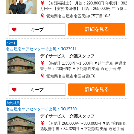
【介護福祉士】 月給：290,800円 年収例：392
万円〜 【実務者研修】 月給：265,000円 年収例：
360万円〜 【初任者研修・無資格】 月給：
愛知県名古屋市南区天白町5丁目16-3
249,300円 年収例：337万円〜 ※職務手当、働き
がい向上手当、日祝手当（月平均2回分）、夜勤手
詳細を見る
キープ
当（月平均5回分）等、毎月平均的に支払われる手
当を含みます。 ※介護福祉士のみ、特別職務手当
も含む ◎残業時は別途時間外手当支給（超過1
パート
分〜） ◎賞与 基本給2.08ヶ月分/年支給
名古屋南ケアセンターそよ風：RO37911
デイサービス 介護スタッフ
【時給】1,350円〜1,500円 ▼給与詳細 処遇改
善手当：200円/時 ▼下記別途支給 通勤手当 年末
年始手当：380円/時 寸志あり：年2回（6月・12
愛知県名古屋市南区白雲町6
月） ※業績による ※処遇改善手当は試用期間中(3
ヶ月)は支給なし
詳細を見る
キープ
契約社員
名古屋南ケアセンターそよ風：RO15750
デイサービス 介護スタッフ
【月給】260,000円〜330,000円 ▼給与詳細 処
遇改善手当：34,320円 ▼下記別途支給 通勤手当