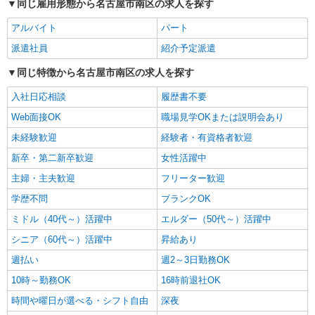
同じ雇用形態から名古屋市南区の求人を探す
正社員
名古屋南ケアセンターそよ風：RO13980
アルバイト
パート
スクランブル介護スタッフ
派遣社員
紹介予定派遣
【月給】275,000円〜330,000円 ▼給与詳細 資
格手当：5,000〜10,000円 スクランブル手当：
同じ特徴から名古屋市南区の求人を探す
10,000円 処遇改善手当：35,920円 住宅手当：規定
愛知県名古屋市南区白雲町6
あり 精勤手当：8,000円 調整手当：0〜100,000円
入社日応相談
履歴書不要
▼下記別途支給 夜勤手当：6,000円/回 通勤手当
詳細を見る
キープ
年末年始手当：380円/時 賞与年2回（6月・12月）
Web面接OK
職場見学OKまたは説明会あり
昇給年1回（4月） 特別報酬：平均34.1万円（最高
未経験歓迎
経験者・有資格者歓迎
額135万円） ※2025年6月支給実績 ※処遇改善手
パート
当は試用期間中(3ヶ月)は支給なし
新卒・第二新卒歓迎
女性活躍中
名古屋南ケアセンターそよ風：RO14073
グループホーム 介護スタッフ
主婦・主夫歓迎
フリーター歓迎
【時給】1,350円〜1,520円 ▼給与詳細 処遇改
学歴不問
ブランクOK
善手当：200〜220円/時 夜勤手当:6,000円/回 ▼下
記別途支給 通勤手当 年末年始手当：380円/時
ミドル（40代～）活躍中
エルダー（50代～）活躍中
愛知県名古屋市南区白雲町6
※12/300時〜1/324時 寸志あり：年2回（6月・12
シニア（60代～）活躍中
昇給あり
月） ※業績による ※処遇改善手当は試用期間中(3
詳細を見る
キープ
ヶ月)は支給なし
週払い
週2～3日勤務OK
10時～勤務OK
16時前退社OK
契約社員
時間や曜日が選べる・シフト自由
名古屋南ケアセンターそよ風：RO14094
深夜