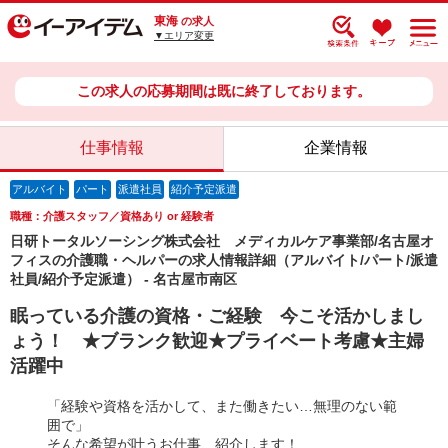
東海
の求人
▼エリア変更
この求人の応募期間は既に終了しております。
仕事情報
企業情報
アルバイト
パート
派遣社員
紹介予定派遣
職種：介護スタッフ／資格あり or 経験者
日研トータルソーシング株式会社 メディカルケア事業部/名古屋オ
フィスの介護職・ヘルパーの求人情報詳細（アルバイト/パート/派遣
社員/紹介予定派遣） - 名古屋市南区
眠っている介護の資格・ご経験 今こそ活かしまし
ょう！ ★ブランク歓迎★プライベート考慮★主婦
活躍中
「経験や資格を活かして、また働きたい…無理のない範
囲で」
そんな希望が叶うお仕事、紹介します！