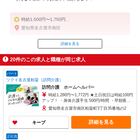
時給1,500円〜1,750円
愛知県名古屋市南区
◆無資格・経験者：時給1,500円〜
◆初任者研修・未経験：時給1,500円〜
◆初任者研修・経験者：時給1,600円〜
詳細を見る
ID：AE0626559912
◆介護福祉士：時給1,750円〜
20
件のこの求人と職種が同じ求人
※経験者は3ヶ月以上
掲載期間終了
※給与幅は経験・能力による
パート
★週払いOK（規定あり）
ツクイ名古屋粕畠（訪問介護）
訪問介護 ホームヘルパー
時給1,280円〜1,772円 ★土日祝日は時給100円
アップ！ ・身体介護手当:500円/時間 ・早朝夜間
深夜手当:300円/時間 （18:00〜翌07:59の時間
愛知県名古屋市南区粕畠町3丁目35番地の2
帯） ・ICT手当:2,000円/月 ・深夜割増は別途支給
・ケア→ケアの移動時間も賃金（時給）を支給 ※
詳細を見る
キープ
特定事業所加算手当:60円/時間含む ※給与幅は資
格・経験等による
正社員