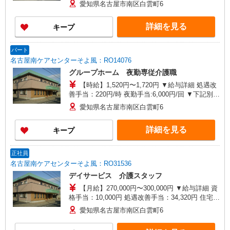
年末年始手当：380円/時 寸志あり：年2回（6月・
愛知県名古屋市南区白雲町6
12月） ※業績による 特別報酬：平均33.8万円（最
高額130万円） ※2025年6月支給実績 ※処遇改善
詳細を見る
キープ
手当は試用期間中(3ヶ月)は支給なし
パート
名古屋南ケアセンターそよ風：RO14076
グループホーム 夜勤専従介護職
【時給】1,520円〜1,720円 ▼給与詳細 処遇改
善手当：220円/時 夜勤手当:6,000円/回 ▼下記別途
支給 通勤手当 年末年始手当：380円/時 寸志あ
愛知県名古屋市南区白雲町6
り：年2回（6月・12月） ※業績による ※処遇改
善手当は試用期間中(3ヶ月)は支給なし
詳細を見る
キープ
正社員
名古屋南ケアセンターそよ風：RO31536
デイサービス 介護スタッフ
【月給】270,000円〜300,000円 ▼給与詳細 資
格手当：10,000円 処遇改善手当：34,320円 住宅手
当：規定あり 精勤手当：8,000円 調整手当：0〜
愛知県名古屋市南区白雲町6
100,000円 ▼下記別途支給 通勤手当：規定あり 年
末年始手当：380円/時 賞与年2回（6月・12月）