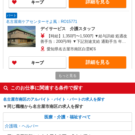
詳細を見る
キープ
昇給年1回（4月） 特別報酬：平均33.8万円（最高
額130万円） ※2025年6月支給実績 ※処遇改善手
当は試用期間中(3ヶ月)は支給なし
パート
名古屋南ケアセンターそよ風：RO15771
デイサービス 介護スタッフ
【時給】1,350円〜1,500円 ▼給与詳細 処遇改
善手当：200円/時 ▼下記別途支給 通勤手当 年末
年始手当：380円/時 寸志あり：年2回（6月・12
愛知県名古屋市南区白雲町6
月） ※業績による ※処遇改善手当は試用期間中(3
ヶ月)は支給なし
詳細を見る
キープ
もっと見る
契約社員
名古屋南ケアセンターそよ風：RO13977
このお仕事に関連する条件で探す
スクランブル介護スタッフ
【月給】275,000円〜330,000円 ▼給与詳細 処
名古屋市南区のアルバイト・バイト・パートの求人を探す
遇改善手当：35,920円 ▼下記別途支給 夜勤手当：
同じ職種から名古屋市南区の求人を探す
6,000円（1回） 準夜勤手当：3,500円（1回） 通勤
愛知県名古屋市南区白雲町6
手当 年末年始手当：380円/時 寸志あり：年2回（6
医療・介護・福祉すべて
月・12月） ※業績による 特別報酬：平均34.1万円
詳細を見る
キープ
（最高額135万円） ※2025年6月支給実績 ※処遇
介護職・ヘルパー
改善手当は試用期間中(3ヶ月)は支給なし