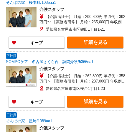
そんぽの家 桜本町/1085aa1
介護スタッフ
【介護福祉士】 月給：290,800円 年収例：392
万円〜 【実務者研修】 月給：265,000円 年収例：
360万円〜 【初任者研修・無資格】 月給：
愛知県名古屋市南区鶴田1丁目1-21
249,300円 年収例：337万円〜 ※職務手当、働き
がい向上手当、日祝手当（月平均2回分）、夜勤手
詳細を見る
キープ
当（月平均5回分）等、毎月平均的に支払われる手
当を含みます。 ※介護福祉士のみ、特別職務手当
も含む ◎残業時は別途時間外手当支給（超過1
正社員
分〜） ◎賞与 基本給2.08ヶ月分/年支給
SOMPOケア 名古屋さくら台 訪問介護/5366ca1
介護スタッフ
【介護福祉士】 月給：262,800円 年収例：358
万円〜 【実務者研修】 月給：237,000円 年収例：
325万円〜 【初任者研修】 月給：221,300円 年収
愛知県名古屋市南区桜台1丁目1-23
例：304万円〜 ※職務手当、働きがい向上手当、
日祝手当（月平均2回分）等、毎月平均的に支払わ
詳細を見る
キープ
れる手当を含みます。 ※介護福祉士のみ、特別職
務手当も含む ■夜勤手当別途支給：5,000円/回 ◎
残業時は別途時間外手当支給（超過1分〜） ◎賞
正社員
与 基本給2.08ヶ月分/年支給
そんぽの家 星崎/1089aa1
介護スタッフ