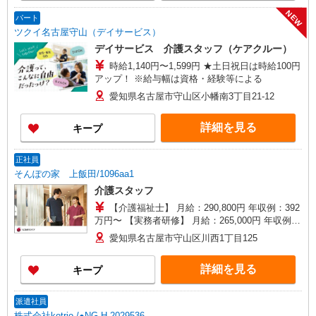
NEW
パート
ツクイ名古屋守山（デイサービス）
デイサービス 介護スタッフ（ケアクルー）
時給1,140円〜1,599円 ★土日祝日は時給100円
アップ！ ※給与幅は資格・経験等による
愛知県名古屋市守山区小幡南3丁目21-12
詳細を見る
キープ
正社員
そんぽの家 上飯田/1096aa1
介護スタッフ
【介護福祉士】 月給：290,800円 年収例：392
万円〜 【実務者研修】 月給：265,000円 年収例：
360万円〜 【初任者研修・無資格】 月給：
愛知県名古屋市守山区川西1丁目125
249,300円 年収例：337万円〜 ※職務手当、働き
がい向上手当、日祝手当（月平均2回分）、夜勤手
詳細を見る
キープ
当（月平均5回分）等、毎月平均的に支払われる手
当を含みます。 ※介護福祉士のみ、特別職務手当
も含む ◎残業時は別途時間外手当支給（超過1
派遣社員
分〜） ◎賞与 基本給2.08ヶ月分/年支給
株式会社kotrio /●NG-H-2029536