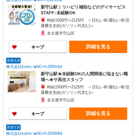
新守山駅｜リハビリ補助などのデイサービス
STAFF♪未経験OK
時給1500円〜2125円 ＜日払い有/週払い有/交
通費全支給(ガソリン代含む)＞
名古屋市守山区
詳細を見る
キープ
派遣社員
株式会社kotrio /●NG-H-2093164
新守山駅★未経験OKの人間関係に悩まない職
場へ★サ高住スタッフ
時給1500円〜2125円 ＜日払い有/週払い有/交
通費全支給(ガソリン代含む)＞
名古屋市守山区
詳細を見る
キープ
派遣社員
株式会社kotrio /●NG-H-2030064