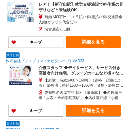
レア！【新守山駅】就労支援施設で軽作業の見
守りなど＊未経験OK
時給1400円〜 ＜日払い有/週払い有/交通費全
支給(ガソリン代含む)＞
名古屋市守山区
詳細を見る
キープ
派遣社員
株式会社ブレイブ（マイナビグループ）/MD23
介護スタッフ ◆デイサービス、サービス付き
高齢者向け住宅、グループホームなど様々な勤
務先から選べます。
未経験：時給1400〜1600円（資格・経験によ
る） 経験者：時給1600〜1800円（資格・経験によ
る） ◎月収例 時給1800円×1日8時間×22日（週5
愛知県名古屋市守山区 【最寄駅】 ◆名鉄瀬戸
日）＝31万6800円 ◆昇給あり ◆支払い方法 ※日
線「大森・金城学院前駅」 ◆名鉄瀬戸線「小幡
払い/週払い/月払い対応も可能です。詳しくは面談
駅」 ◆名鉄瀬戸線「喜多山駅」 ★その他、近隣に
時にご相談ください。 ◆交通費：別途全額支給 ※
多数勤務地あります！
詳細を見る
キープ
当社規定あり
派遣社員