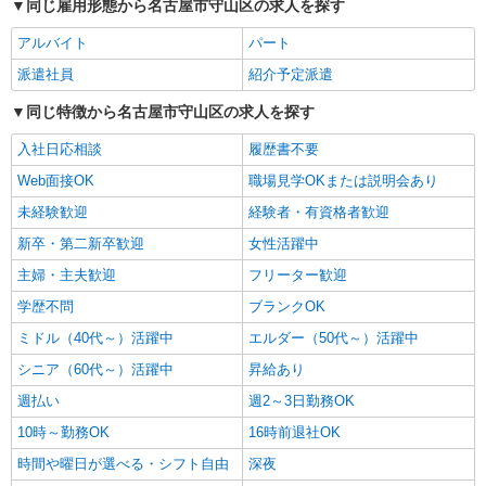
同じ雇用形態から名古屋市守山区の求人を探す
個別ケア重視！高級シニア住宅で巡回やケアな
ど＊新守山駅/日払いOK
アルバイト
パート
時給1500円〜2125円 ＜日払い有/週払い有/交
派遣社員
紹介予定派遣
通費全支給(ガソリン代含む)＞
同じ特徴から名古屋市守山区の求人を探す
名古屋市守山区
入社日応相談
履歴書不要
詳細を見る
キープ
Web面接OK
職場見学OKまたは説明会あり
派遣社員
未経験歓迎
経験者・有資格者歓迎
株式会社kotrio /●NG-H-1992497
新卒・第二新卒歓迎
女性活躍中
[ 高収入 ]新守山駅近く【日収1.2万円】生活支
主婦・主夫歓迎
フリーター歓迎
援員さん大募集！
時給1500円〜2125円 ＜日払い有/週払い有/交
学歴不問
ブランクOK
通費全支給(ガソリン代含む)＞
ミドル（40代～）活躍中
エルダー（50代～）活躍中
名古屋市守山区
シニア（60代～）活躍中
昇給あり
詳細を見る
キープ
週払い
週2～3日勤務OK
10時～勤務OK
16時前退社OK
派遣社員
時間や曜日が選べる・シフト自由
深夜
（株）ウィルオブ・ワークCW 名古屋支店/ms230101