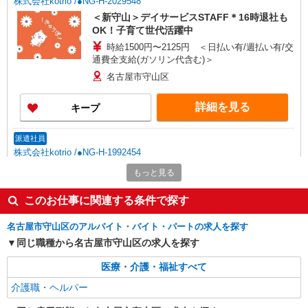
株式会社kotrio /●NG-H-2029548
＜新守山＞デイサービスSTAFF＊16時退社も
OK！子育て世代活躍中
時給1500円〜2125円 ＜日払い有/週払い有/交
通費全支給(ガソリン代含む)＞
名古屋市守山区
詳細を見る
キープ
派遣社員
株式会社kotrio /●NG-H-1992454
新守山駅≫高収入！シニア向け高級マンション
もっと見る
職員募集＊.・：゜
時給1500円〜2125円 ＜日払い有/週払い有/交
このお仕事に関連する条件で探す
通費全支給(ガソリン代含む)＞
名古屋市守山区のアルバイト・バイト・パートの求人を探す
名古屋市守山区
同じ職種から名古屋市守山区の求人を探す
詳細を見る
キープ
医療・介護・福祉すべて
介護職・ヘルパー
派遣社員
株式会社kotrio /●NG-H-1992391