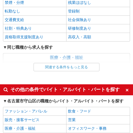
禁煙・分煙
高齢者向けマンションstaff
残業ほぼなし
時給1600円 ◆前払い・日払い・週払いOK
転勤なし
登録制
愛知県名古屋市守山区
交通費支給
社会保険あり
社割・特典あり
研修制度あり
詳細を見る
キープ
資格取得支援制度あり
高収入・高額
派遣社員
同じ職種から求人を探す
株式会社kotrio /●NG-H-1905842
新守山駅▼綺麗なサ高住で生活ケア▼清掃やフ
医療・介護・福祉
ロアの巡回など
介護職・ヘルパー
関連する条件をもっと見る
時給1500円〜2125円 ＜日払い有/週払い有/交
通費全支給(ガソリン代含む)＞
同じ特徴から求人を探す
名古屋市守山区
未経験歓迎
ミドル（40代～）活躍中
その他の条件でバイト・アルバイト・パートを探す
週2～3日勤務OK
深夜
詳細を見る
キープ
名古屋市守山区の職種からバイト・アルバイト・パートを探す
交通費支給
社会保険あり
派遣社員
ファッション・アパレル
飲食・フード
株式会社kotrio /●NG-H-1907512
販売・接客サービス
営業
守山区*デイでの生活補助☆新たなスキルを身
医療・介護・福祉
につけて長く働く♪
オフィスワーク・事務