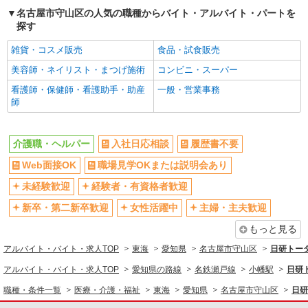
時給1500円〜2150円 ＜日払い有/週払い有/交
名古屋市守山区の人気の職種からバイト・アルバイト・パートを
通費全支給(ガソリン代含む)＞
探す
名古屋市守山区
雑貨・コスメ販売
食品・試食販売
詳細を見る
キープ
美容師・ネイリスト・まつげ施術
コンビニ・スーパー
看護師・保健師・看護助手・助産
一般・営業事務
派遣社員
師
株式会社kotrio /●NG-H-2029848
日収1.2万円〜可★「とにかく収入重視!」が叶
う高時給の有料住宅
介護職・ヘルパー
入社日応相談
履歴書不要
時給1500円〜2125円 ＜日払い有/週払い有/交
Web面接OK
職場見学OKまたは説明会あり
通費全支給(ガソリン代含む)＞
未経験歓迎
経験者・有資格者歓迎
名古屋市守山区
新卒・第二新卒歓迎
女性活躍中
主婦・主夫歓迎
詳細を見る
キープ
もっと見る
アルバイト・バイト・求人TOP
東海
愛知県
名古屋市守山区
日研トー
派遣社員
株式会社kotrio /●NG-H-2031072
アルバイト・バイト・求人TOP
愛知県の路線
名鉄瀬戸線
小幡駅
日研
新守山駅＊年齢不問◎未経験から安定した業界
職種・条件一覧
医療・介護・福祉
東海
愛知県
名古屋市守山区
日研
へ＊サ高住