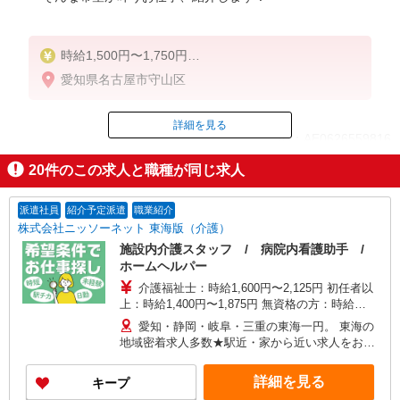
時給1,500円〜1,750円
愛知県名古屋市守山区
◆無資格・経験者：時給1,500円〜
◆初任者研修・未経験：時給1,500円〜
◆初任者研修・経験者：時給1,600円〜
詳細を見る
ID：AE0626559816
◆介護福祉士：時給1,750円〜
20
件のこの求人と職種が同じ求人
※経験者は3ヶ月以上
掲載期間終了
※給与幅は経験・能力による
派遣社員
紹介予定派遣
職業紹介
★週払いOK（規定あり）
株式会社ニッソーネット 東海版（介護）
施設内介護スタッフ / 病院内看護助手 /
ホームヘルパー
介護福祉士：時給1,600円〜2,125円 初任者以
上：時給1,400円〜1,875円 無資格の方：時給
1,300円〜1,750円 ※給与幅は勤務先による +交通
愛知・静岡・岐阜・三重の東海一円。 東海の
費、諸手当（勤務先による） +0円で介護資格が取
地域密着求人多数★駅近・家から近い求人をお探
れる （別途規定） ★給与日払い制度あり！
しできます！
詳細を見る
キープ