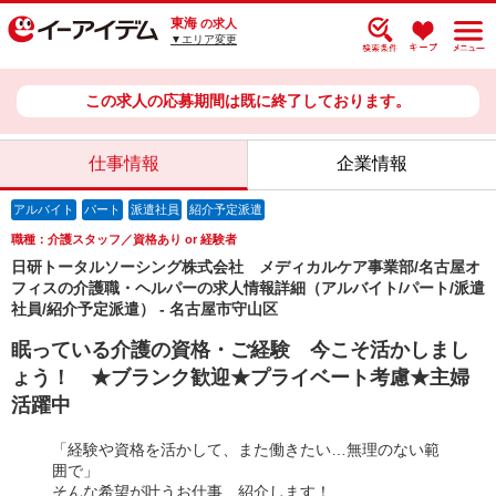
東海
の求人
▼エリア変更
この求人の応募期間は既に終了しております。
仕事情報
企業情報
アルバイト
パート
派遣社員
紹介予定派遣
職種：介護スタッフ／資格あり or 経験者
日研トータルソーシング株式会社 メディカルケア事業部/名古屋オ
フィスの介護職・ヘルパーの求人情報詳細（アルバイト/パート/派遣
社員/紹介予定派遣） - 名古屋市守山区
眠っている介護の資格・ご経験 今こそ活かしまし
ょう！ ★ブランク歓迎★プライベート考慮★主婦
活躍中
「経験や資格を活かして、また働きたい…無理のない範
囲で」
そんな希望が叶うお仕事、紹介します！