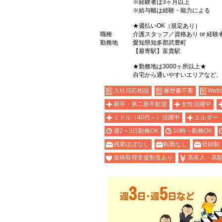
※経験者は3ヶ月以上
※給与幅は経験・能力による
★週払いOK（規定あり）
職種
介護スタッフ／資格あり or 経験
勤務地
愛知県知多郡武豊町
【最寄駅】富貴駅
★勤務地は3000ヶ所以上★
自宅から通いやすいエリアなど、
入社日応相談
履歴書不要
Web
新卒・第二新卒歓迎
女性活躍中
ミドル（40代～）活躍中
エルダー
週2～3日勤務OK
10時～勤務OK
残業ほぼなし
転勤なし
登録制
資格取得支援制度あり
高収入・高