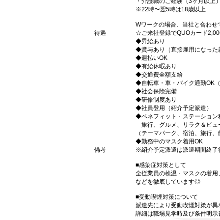
・介護職のご経験（3ヶ月以上
※22時〜翌5時は18歳以上
Wワークの場合、当社と合わせ
待遇
☆ご来社登録でQUOカード2,
◆昇給あり
◆賞与あり（直接雇用になった
◆週払いOK
◆有給休暇あり
◆交通費全額支給
◆自転車・車・バイク通勤OK
◆社会保険完備
◆研修制度あり
◆社員登用（紹介予定派遣）
◆ベネフィット・ステーション
旅行、グルメ、リラク＆ビュ
（テーマパーク、宿泊、旅行、
◆勤務中のマスク着用OK
備考
※紹介予定派遣は派遣期間終了
■感染症対策として
全従業員の検温・マスクの着用
などを徹底しています◎
■受動喫煙対策について
派遣先により受動喫煙対策が異
詳細は職場見学時及び条件明示