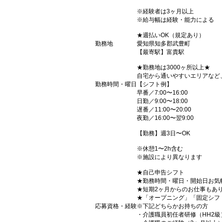
※経験者は3ヶ月以上
※給与幅は経験・能力による
★週払いOK（規定あり）
勤務地
愛知県知多郡武豊町
【最寄駅】富貴駅
★勤務地は3000ヶ所以上★
自宅から通いやすいエリアなど
勤務時間・曜日
【シフト例】
早番／7:00〜16:00
日勤／9:00〜18:00
遅番／11:00〜20:00
夜勤／16:00〜翌9:00
【勤務】週3日〜OK
※休憩1〜2h含む
※施設により異なります
★自己申告シフト
★勤務時間・曜日・開始日お気
★短期2ヶ月からのお仕事もあ
★「オープニング」「固定シフ
応募資格・経験
※下記どちらかお持ちの方
・介護職員初任者研修（HH2級