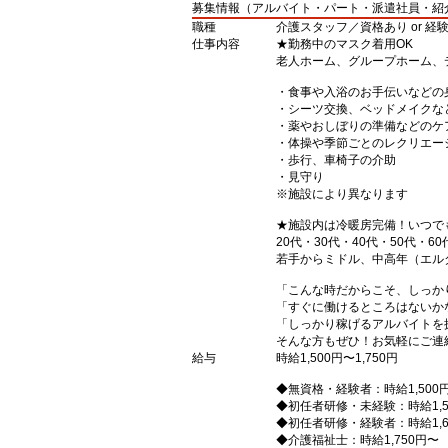
募集情報（アルバイト・パート・派遣社員・紹
職種
介護スタッフ／資格あり or 経
仕事内容
★勤務中のマスク着用OK
老人ホーム、グループホーム、
・食事や入浴のお手伝いなどの
・シーツ交換、ベッドメイクな
・薬やおしぼりの準備などのケ
・体操や季節ごとのレクリエー
・歩行、車椅子の介助
・見守り
※施設により異なります
★施設内は冷暖房完備！いつで
20代・30代・40代・50代・60
若手からミドル、中高年（エル
「こんな時だからこそ、しっか
「すぐに働けるところはないか
「しっかり稼げるアルバイトを
そんな方もぜひ！お気軽にご連
給与
時給1,500円〜1,750円
◆無資格・経験者：時給1,500
◆初任者研修・未経験：時給1,5
◆初任者研修・経験者：時給1,6
◆介護福祉士：時給1,750円〜