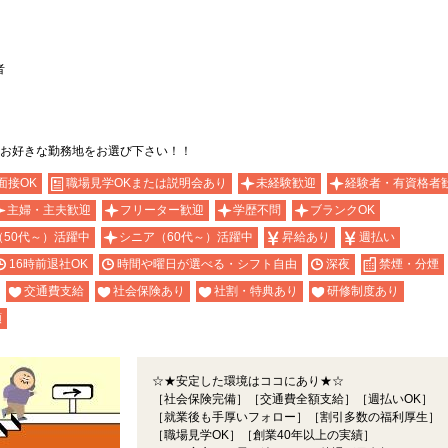
者
お好きな勤務地をお選び下さい！！
面接OK
職場見学OKまたは説明会あり
未経験歓迎
経験者・有資格者
主婦・主夫歓迎
フリーター歓迎
学歴不問
ブランクOK
（50代～）活躍中
シニア（60代～）活躍中
昇給あり
週払い
16時前退社OK
時間や曜日が選べる・シフト自由
深夜
禁煙・分煙
交通費支給
社会保険あり
社割・特典あり
研修制度あり
額
☆★安定した環境はココにあり★☆
［社会保険完備］［交通費全額支給］［週払いOK］
［就業後も手厚いフォロー］［割引多数の福利厚生］
［職場見学OK］［創業40年以上の実績］