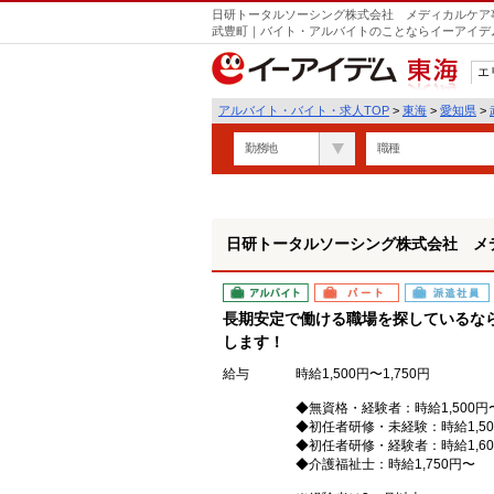
日研トータルソーシング株式会社 メディカルケア事
遣
武豊町｜バイト・アルバイトのことならイーアイデ
エ
東海
アルバイト・バイト・求人TOP
>
東海
>
愛知県
>
勤務地
職種
日研トータルソーシング株式会社 メ
アルバイト
パート
派遣社員
長期安定で働ける職場を探しているな
します！
給与
時給1,500円〜1,750円
◆無資格・経験者：時給1,500円
◆初任者研修・未経験：時給1,50
◆初任者研修・経験者：時給1,60
◆介護福祉士：時給1,750円〜