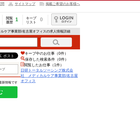
質問
サイトマップ
掲載ご希望のお客様へ
閲覧
キープ
1
0
履歴
リスト
ログイン
カルケア事業部/名古屋オフィスの求人情報詳細
キープ中のお仕事（0件）
保存した検索条件（
0
件）
閲覧したお仕事（1件）
ープ
日研トータルソーシング株式会
社 メディカルケア事業部/名古屋
オフィス
の最新情報です
む