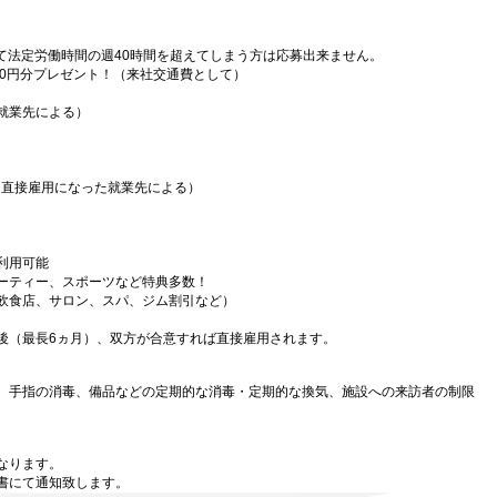
）
て法定労働時間の週40時間を超えてしまう方は応募出来ません。
000円分プレゼント！（来社交通費として）
就業先による）
（直接雇用になった就業先による）
利用可能
ーティー、スポーツなど特典多数！
飲食店、サロン、スパ、ジム割引など）
後（最長6ヵ月）、双方が合意すれば直接雇用されます。
、手指の消毒、備品などの定期的な消毒・定期的な換気、施設への来訪者の制限
なります。
書にて通知致します。