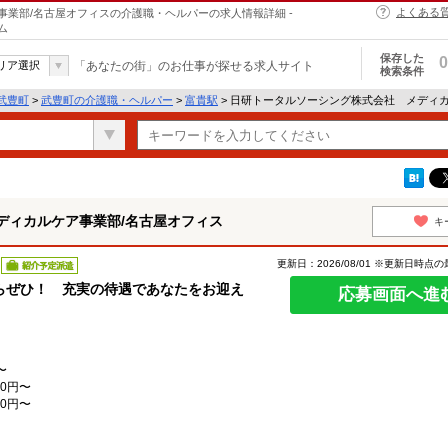
よくある
業部/名古屋オフィスの介護職・ヘルパーの求人情報詳細 -
ム
保存した
0
リア選択
「あなたの街」のお仕事が探せる求人サイト
検索条件
武豊町
>
武豊町の介護職・ヘルパー
>
富貴駅
> 日研トータルソーシング株式会社 メディ
ディカルケア事業部/名古屋オフィス
キ
更新日：2026/08/01 ※更新日時点
紹介予定派遣
らぜひ！ 充実の待遇であなたをお迎え
応募画面へ進
〜
0円〜
0円〜