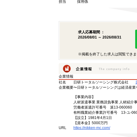
担当
採用係
求人応募期間 ：
2026/08/01 ～ 2026/08/31
※掲載を終了した求人は閲覧できま
企業情報
社名
日研トータルソーシング株式会社
企業概要
〜日研トータルソーシングは経済産業
【事業内容】
人材派遣事業 業務請負事業 人材紹介
労働者派遣許可番号 派13-060060
有料職業紹介事業許可番号 13-ユ-060
【設立】1981年4月1日
【資本金】5000万円
URL
https://nikken-mc.com/