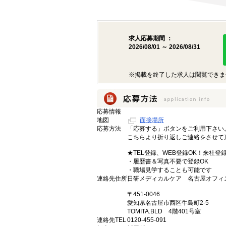
求人応募期間 ：
2026/08/01 ～ 2026/08/31
※掲載を終了した求人は閲覧できま
応募情報
地図
面接場所
応募方法
「応募する」ボタンをご利用下さい
こちらより折り返しご連絡をさせて
★TEL登録、WEB登録OK！来社登
・履歴書＆写真不要で登録OK
・職場見学することも可能です
連絡先住所
日研メディカルケア 名古屋オフィ
〒451-0046
愛知県名古屋市西区牛島町2-5
TOMITA.BLD 4階401号室
連絡先TEL
0120-455-091