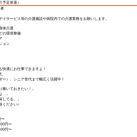
介予定派遣）
験者
デイサービス等の介護施設や病院内での介護業務をお願いします。
身体介護
どの環境整備
ア
ション
も快適にお仕事できますよ！
代、
ダー）、シニア世代まで幅広く活躍中！
り稼いでおきたい！」
な…」
探してる。」
絡ください♪
円〜
00円〜
00円〜