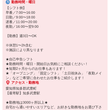
20代・30代・40代・50代・60代、
勤務時間・曜日
若手からミドル、中高年（エルダー）、シニア世代まで幅広く活躍
【シフト例】
中！
早番／7:00〜16:00
日勤／9:00〜18:00
「こんな時だからこそ、しっかり稼いでおきたい！」
遅番／11:00〜20:00
「すぐに働けるところはないかな…」
夜勤／16:00〜翌9:00
「しっかり稼げるアルバイトを探してる。」
そんな方もぜひ！お気軽にご連絡ください♪
【勤務】週3日〜OK
※休憩1〜2h含む
※施設により異なります
★自己申告シフト
★勤務時間・曜日・開始日お気軽にご相談ください！
★短期2ヶ月からのお仕事もあります！
★「オープニング」「固定シフト」「土日祝休み」「夜勤メイ
ン」などご希望に合わせたお仕事をご紹介します！
アクセス・勤務地
愛知県知多郡武豊町
【最寄駅】知多武豊駅
★勤務地は3000ヶ所以上★
自宅から通いやすいエリアなど、お好きな勤務地をお選び下さ