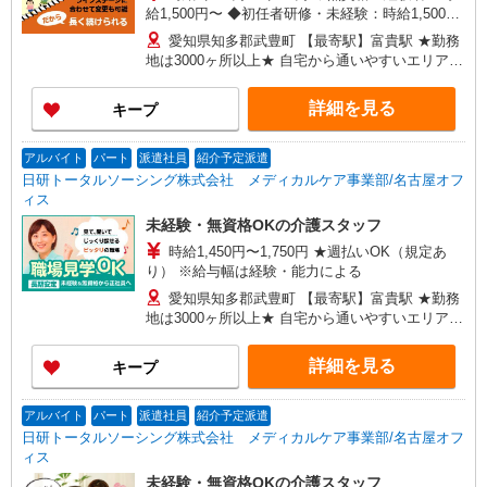
給1,500円〜 ◆初任者研修・未経験：時給1,500
円〜 ◆初任者研修・経験者：時給1,600円〜 ◆介
愛知県知多郡武豊町 【最寄駅】富貴駅 ★勤務
護福祉士：時給1,750円〜 ※経験者は3ヶ月以上 ※
地は3000ヶ所以上★ 自宅から通いやすいエリアな
給与幅は経験・能力による ★週払いOK（規定あ
ど、お好きな勤務地をお選び下さい！！
り）
詳細を見る
キープ
アルバイト
パート
派遣社員
紹介予定派遣
日研トータルソーシング株式会社 メディカルケア事業部/名古屋オフ
ィス
未経験・無資格OKの介護スタッフ
時給1,450円〜1,750円 ★週払いOK（規定あ
り） ※給与幅は経験・能力による
愛知県知多郡武豊町 【最寄駅】富貴駅 ★勤務
地は3000ヶ所以上★ 自宅から通いやすいエリアな
ど、お好きな勤務地をお選び下さい！！
詳細を見る
キープ
アルバイト
パート
派遣社員
紹介予定派遣
日研トータルソーシング株式会社 メディカルケア事業部/名古屋オフ
ィス
未経験・無資格OKの介護スタッフ