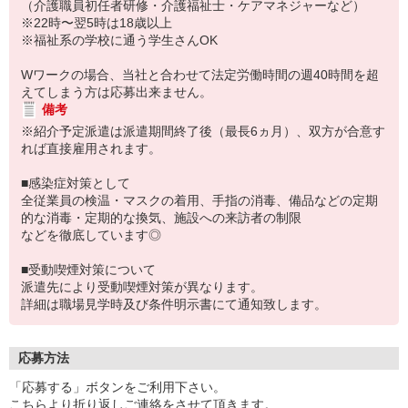
（介護職員初任者研修・介護福祉士・ケアマネジャーなど）
※22時〜翌5時は18歳以上
※福祉系の学校に通う学生さんOK
Wワークの場合、当社と合わせて法定労働時間の週40時間を超
えてしまう方は応募出来ません。
備考
※紹介予定派遣は派遣期間終了後（最長6ヵ月）、双方が合意す
れば直接雇用されます。
■感染症対策として
全従業員の検温・マスクの着用、手指の消毒、備品などの定期
的な消毒・定期的な換気、施設への来訪者の制限
などを徹底しています◎
■受動喫煙対策について
派遣先により受動喫煙対策が異なります。
詳細は職場見学時及び条件明示書にて通知致します。
応募方法
「応募する」ボタンをご利用下さい。
こちらより折り返しご連絡をさせて頂きます。