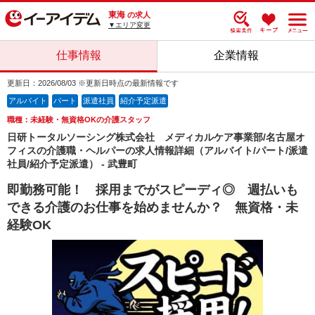
東海
の求人
▼エリア変更
仕事情報
企業情報
更新日：2026/08/03 ※更新日時点の最新情報です
アルバイト
パート
派遣社員
紹介予定派遣
職種：未経験・無資格OKの介護スタッフ
日研トータルソーシング株式会社 メディカルケア事業部/名古屋オ
フィスの介護職・ヘルパーの求人情報詳細（アルバイト/パート/派遣
社員/紹介予定派遣） - 武豊町
即勤務可能！ 採用までがスピーディ◎ 週払いも
できる介護のお仕事を始めませんか？ 無資格・未
経験OK