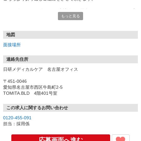
★TEL登録、WEB登録OK！来社登録の場合はクオカード2000円プ
もっと見る
レゼント
・履歴書＆写真不要で登録OK
・職場見学することも可能です
地図
面接場所
連絡先住所
日研メディカルケア 名古屋オフィス
〒451-0046
愛知県名古屋市西区牛島町2-5
TOMITA.BLD 4階401号室
この求人に関するお問い合わせ
0120-455-091
担当：採用係
応募画面へ進む