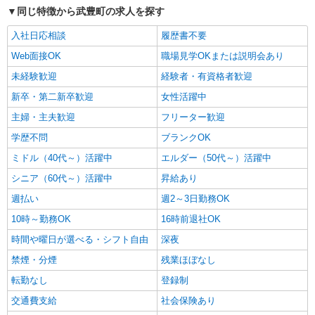
同じ特徴から武豊町の求人を探す
入社日応相談
履歴書不要
Web面接OK
職場見学OKまたは説明会あり
未経験歓迎
経験者・有資格者歓迎
新卒・第二新卒歓迎
女性活躍中
主婦・主夫歓迎
フリーター歓迎
学歴不問
ブランクOK
ミドル（40代～）活躍中
エルダー（50代～）活躍中
シニア（60代～）活躍中
昇給あり
週払い
週2～3日勤務OK
10時～勤務OK
16時前退社OK
時間や曜日が選べる・シフト自由
深夜
禁煙・分煙
残業ほぼなし
転勤なし
登録制
交通費支給
社会保険あり