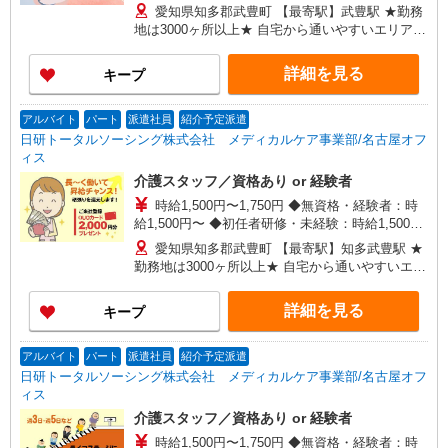
円〜 ◆初任者研修・経験者：時給1,600円〜 ◆介
愛知県知多郡武豊町 【最寄駅】武豊駅 ★勤務
護福祉士：時給1,750円〜 ※経験者は3ヶ月以上 ※
地は3000ヶ所以上★ 自宅から通いやすいエリアな
給与幅は経験・能力による ★週払いOK（規定あ
ど、お好きな勤務地をお選び下さい！！
り）
詳細を見る
キープ
アルバイト
パート
派遣社員
紹介予定派遣
日研トータルソーシング株式会社 メディカルケア事業部/名古屋オフ
ィス
介護スタッフ／資格あり or 経験者
時給1,500円〜1,750円 ◆無資格・経験者：時
給1,500円〜 ◆初任者研修・未経験：時給1,500
円〜 ◆初任者研修・経験者：時給1,600円〜 ◆介
愛知県知多郡武豊町 【最寄駅】知多武豊駅 ★
護福祉士：時給1,750円〜 ※経験者は3ヶ月以上 ※
勤務地は3000ヶ所以上★ 自宅から通いやすいエリ
給与幅は経験・能力による ★週払いOK（規定あ
アなど、お好きな勤務地をお選び下さい！！
り）
詳細を見る
キープ
アルバイト
パート
派遣社員
紹介予定派遣
日研トータルソーシング株式会社 メディカルケア事業部/名古屋オフ
ィス
介護スタッフ／資格あり or 経験者
時給1,500円〜1,750円 ◆無資格・経験者：時