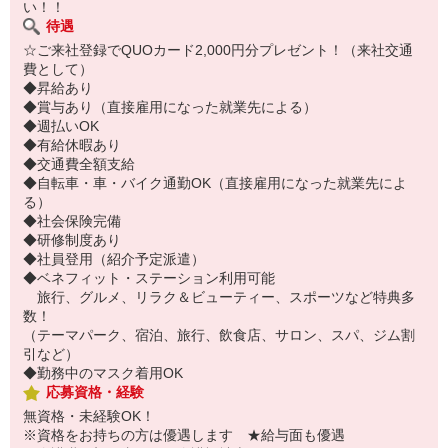
い！！
待遇
☆ご来社登録でQUOカード2,000円分プレゼント！（来社交通
費として）
◆昇給あり
◆賞与あり（直接雇用になった就業先による）
◆週払いOK
◆有給休暇あり
◆交通費全額支給
◆自転車・車・バイク通勤OK（直接雇用になった就業先によ
る）
◆社会保険完備
◆研修制度あり
◆社員登用（紹介予定派遣）
◆ベネフィット・ステーション利用可能
旅行、グルメ、リラク＆ビューティー、スポーツなど特典多
数！
（テーマパーク、宿泊、旅行、飲食店、サロン、スパ、ジム割
引など）
◆勤務中のマスク着用OK
応募資格・経験
無資格・未経験OK！
※資格をお持ちの方は優遇します ★給与面も優遇