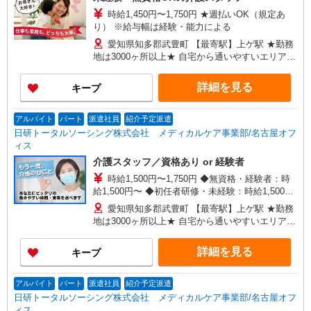
時給1,450円〜1,750円 ★週払いOK（規定あ
り） ※給与幅は経験・能力による
愛知県知多郡武豊町 【最寄駅】上ゲ駅 ★勤務
地は3000ヶ所以上★ 自宅から通いやすいエリアな
ど、お好きな勤務地をお選び下さい！！
詳細を見る
キープ
アルバイト
パート
派遣社員
紹介予定派遣
日研トータルソーシング株式会社 メディカルケア事業部/名古屋オフ
ィス
介護スタッフ／資格あり or 経験者
時給1,500円〜1,750円 ◆無資格・経験者：時
給1,500円〜 ◆初任者研修・未経験：時給1,500
円〜 ◆初任者研修・経験者：時給1,600円〜 ◆介
愛知県知多郡武豊町 【最寄駅】上ゲ駅 ★勤務
護福祉士：時給1,750円〜 ※経験者は3ヶ月以上 ※
地は3000ヶ所以上★ 自宅から通いやすいエリアな
給与幅は経験・能力による ★週払いOK（規定あ
ど、お好きな勤務地をお選び下さい！！
り）
詳細を見る
キープ
アルバイト
パート
派遣社員
紹介予定派遣
日研トータルソーシング株式会社 メディカルケア事業部/名古屋オフ
ィス