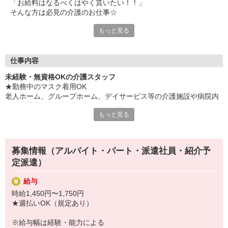
「お給料はなるべくはやく貰いたい！！」
そんな方は必見の介護のお仕事☆
もっと見る
応募してから2日〜3日後には業務開始できますよ。
スタート時期は柔軟に対応可能なのでアナタの希望を教えてくだ
さい！
仕事内容
そしてお給料は嬉しい週払い対応もOK♪
未経験・無資格OKの介護スタッフ
急な出費にも安心です。
★勤務中のマスク着用OK
老人ホーム、グループホーム、デイサービス等の介護施設や病院内
「介護の資格が無いんだけど・・・」
での介護業務をお願いします。
「やったことなくて大丈夫？」
もっと見る
そんな不安は無用です。
・食事や入浴のお手伝いなどの身体介護
資格・経験は無くてもやる気があれば大丈夫☆
・シーツ交換、ベッドメイクなどの環境整備
幅広い世代の方が活躍中。
・薬やおしぼりの準備などのケア
お仕事は親切丁寧にお教えしますので、まずはご応募ください
募集情報（アルバイト・パート・派遣社員・紹介予
・体操や季節ごとのレクリエーション
ね。
定派遣）
・歩行、車椅子の介助
・見守り
給与
※施設により異なります
時給1,450円〜1,750円
★施設内は冷暖房完備！いつでも快適にお仕事できますよ！
★週払いOK（規定あり）
★まずはお名前を覚えてコミュニケーションをとるところから！
あなたのスキルに合わせて少しずつお仕事をお願いしていきます。
※給与幅は経験・能力による