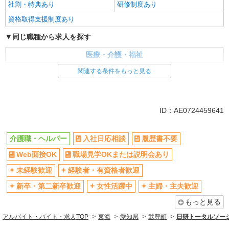
社割・特典あり
研修制度あり
資格取得支援制度あり
同じ職種から求人を探す
医療・介護・福祉
介護職・ヘルパー
関連する条件をもっと見る
同じ特徴から求人を探す
未経験歓迎
ミドル（40代～）活躍中
ID：AE0724459641
週2～3日勤務OK
深夜
交通費支給
社会保険あり
介護職・ヘルパー
入社日応相談
履歴書不要
Web面接OK
職場見学OKまたは説明会あり
未経験歓迎
経験者・有資格者歓迎
新卒・第二新卒歓迎
女性活躍中
主婦・主夫歓迎
もっと見る
アルバイト・バイト・求人TOP
東海
愛知県
武豊町
日研トータルソー