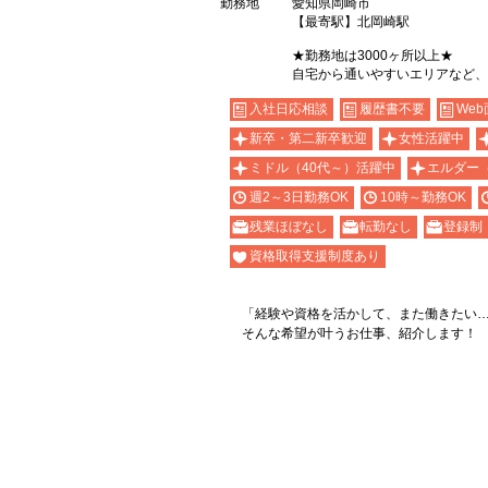
勤務地
愛知県岡崎市
【最寄駅】北岡崎駅
★勤務地は3000ヶ所以上★
自宅から通いやすいエリアなど、
入社日応相談
履歴書不要
Web
新卒・第二新卒歓迎
女性活躍中
ミドル（40代～）活躍中
エルダー
週2～3日勤務OK
10時～勤務OK
残業ほぼなし
転勤なし
登録制
資格取得支援制度あり
「経験や資格を活かして、また働きたい
そんな希望が叶うお仕事、紹介します！