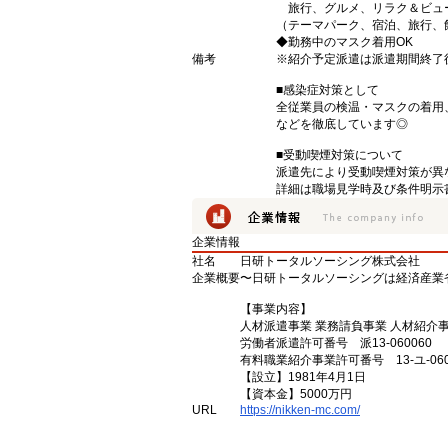
旅行、グルメ、リラク＆ビュ
（テーマパーク、宿泊、旅行、
◆勤務中のマスク着用OK
備考
※紹介予定派遣は派遣期間終了
■感染症対策として
全従業員の検温・マスクの着用
などを徹底しています◎
■受動喫煙対策について
派遣先により受動喫煙対策が異
詳細は職場見学時及び条件明示
企業情報
社名
日研トータルソーシング株式会社
企業概要
〜日研トータルソーシングは経済産業
【事業内容】
人材派遣事業 業務請負事業 人材紹介
労働者派遣許可番号 派13-060060
有料職業紹介事業許可番号 13-ユ-060
【設立】1981年4月1日
【資本金】5000万円
URL
https://nikken-mc.com/