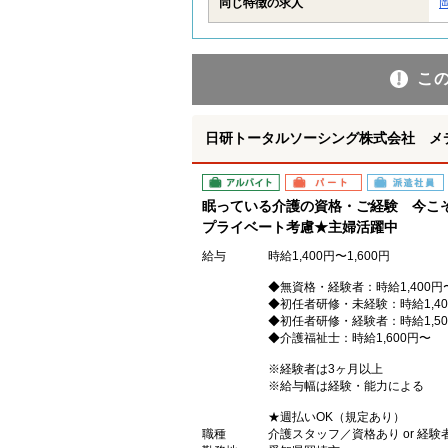
同じ特徴の求人
こ
日研トータルソーシング株式会社 メ
アルバイト
パート
派遣社員
眠っている介護の資格・ご経験 今こ
プライベート考慮★主婦活躍中
給与
時給1,400円〜1,600円
◆無資格・経験者：時給1,400円
◆初任者研修・未経験：時給1,40
◆初任者研修・経験者：時給1,50
◆介護福祉士：時給1,600円〜
※経験者は3ヶ月以上
※給与幅は経験・能力による
★週払いOK（規定あり）
職種
介護スタッフ／資格あり or 経験