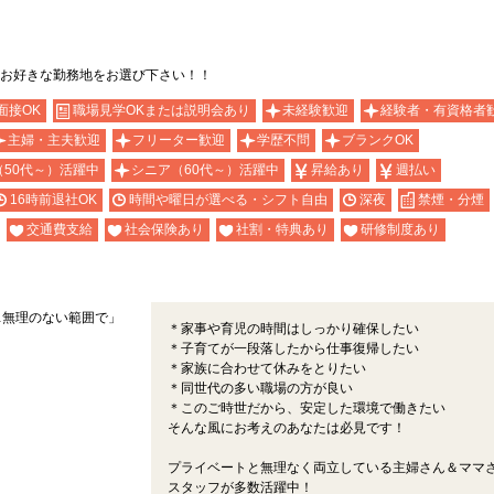
お好きな勤務地をお選び下さい！！
面接OK
職場見学OKまたは説明会あり
未経験歓迎
経験者・有資格者
主婦・主夫歓迎
フリーター歓迎
学歴不問
ブランクOK
（50代～）活躍中
シニア（60代～）活躍中
昇給あり
週払い
16時前退社OK
時間や曜日が選べる・シフト自由
深夜
禁煙・分煙
交通費支給
社会保険あり
社割・特典あり
研修制度あり
…無理のない範囲で」
＊家事や育児の時間はしっかり確保したい
＊子育てが一段落したから仕事復帰したい
＊家族に合わせて休みをとりたい
＊同世代の多い職場の方が良い
＊このご時世だから、安定した環境で働きたい
そんな風にお考えのあなたは必見です！
プライベートと無理なく両立している主婦さん＆ママ
スタッフが多数活躍中！