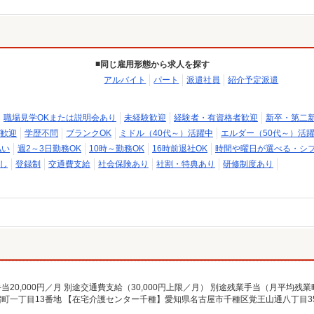
同じ雇用形態から求人を探す
アルバイト
パート
派遣社員
紹介予定派遣
職場見学OKまたは説明会あり
未経験歓迎
経験者・有資格者歓迎
新卒・第二
歓迎
学歴不問
ブランクOK
ミドル（40代～）活躍中
エルダー（50代～）活
払い
週2～3日勤務OK
10時～勤務OK
16時前退社OK
時間や曜日が選べる・シ
し
登録制
交通費支給
社会保険あり
社割・特典あり
研修制度あり