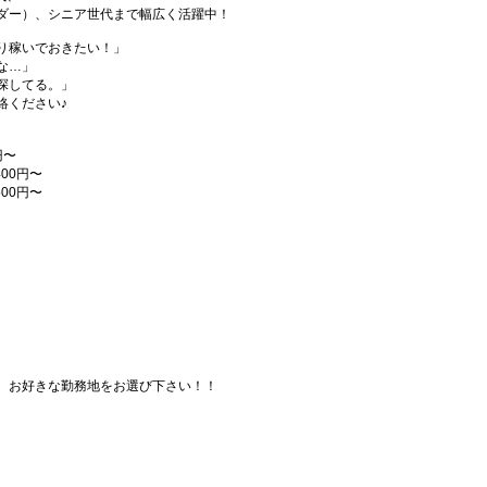
ダー）、シニア世代まで幅広く活躍中！
り稼いでおきたい！」
な…」
探してる。」
絡ください♪
円〜
00円〜
00円〜
、お好きな勤務地をお選び下さい！！