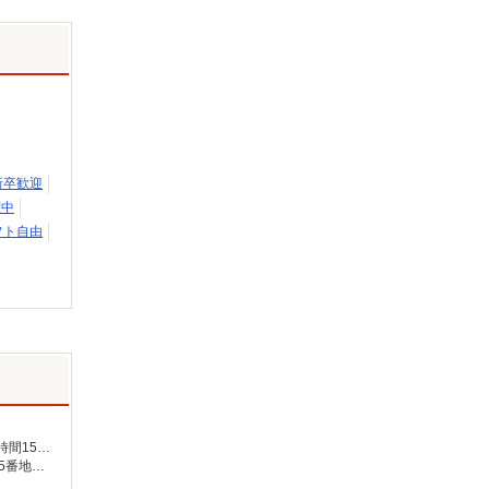
新卒歓迎
躍中
フト自由
月給239,000円〜 ★介護福祉士の方は資格手当20,000円／月 別途交通費支給（30,000円上限／月） 別途残業手当（月平均残業時間15時間）残業代全額支給
【在宅介護センター豊川】愛知県豊川市新宿町一丁目13番地 【在宅介護センター千種】愛知県名古屋市千種区覚王山通八丁目35番地 イマ－ジュ池下2D 【在宅介護センター尾張旭】愛知県尾張旭市瀬戸川町一丁目202番地 【在宅介護センター岡崎】愛知県岡崎市羽根東町二丁目8番地3 第2LAND PLAZA BILL101・102号室 【在宅介護センター刈谷】愛知県刈谷市東陽町三丁目68番地 東陽町鬼頭ビル1階北側 【在宅介護センター上名古屋】愛知県名古屋市西区上名古屋三丁目25番52 カサデナカノ1階