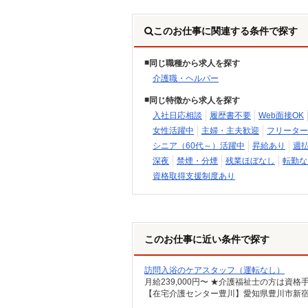
このお仕事に関連する条件で探す
同じ職種から求人を探す
介護職・ヘルパー
同じ特徴から求人を探す
入社日応相談
履歴書不要
Web面接OK
女性活躍中
主婦・主夫歓迎
フリーター
シニア（60代～）活躍中
昇給あり
週
深夜
禁煙・分煙
残業ほぼなし
転勤な
資格取得支援制度あり
このお仕事に近い条件で探す
訪問入浴のケアスタッフ（運転なし）