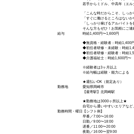
若手からミドル、中高年（エル
「こんな時だからこそ、しっか
「すぐに働けるところはないか
「しっかり稼げるアルバイトを
そんな方もぜひ！お気軽にご連
給与
時給1,400円〜1,600円
◆無資格・経験者：時給1,400
◆初任者研修・未経験：時給1,4
◆初任者研修・経験者：時給1,5
◆介護福祉士：時給1,600円〜
※経験者は3ヶ月以上
※給与幅は経験・能力による
★週払いOK（規定あり）
勤務地
愛知県岡崎市
【最寄駅】北岡崎駅
★勤務地は3000ヶ所以上★
自宅から通いやすいエリアなど
勤務時間・曜日
【シフト例】
早番／7:00〜16:00
日勤／9:00〜18:00
遅番／11:00〜20:00
夜勤／16:00〜翌9:00