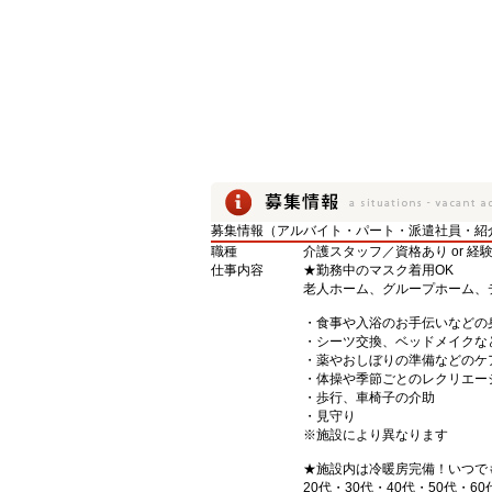
募集情報（アルバイト・パート・派遣社員・紹
職種
介護スタッフ／資格あり or 経
仕事内容
★勤務中のマスク着用OK
老人ホーム、グループホーム、
・食事や入浴のお手伝いなどの
・シーツ交換、ベッドメイクな
・薬やおしぼりの準備などのケ
・体操や季節ごとのレクリエー
・歩行、車椅子の介助
・見守り
※施設により異なります
★施設内は冷暖房完備！いつで
20代・30代・40代・50代・60