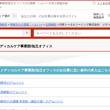
よくある
業部/知立オフィスの介護職・ヘルパーの求人情報詳細 -
ム
保存した
0
リア選択
「あなたの街」のお仕事が探せる求人サイト
検索条件
岡崎市
>
岡崎市の介護職・ヘルパー
>
北岡崎駅
> 日研トータルソーシング株式会社 メデ
ディカルケア事業部/知立オフィス
メディカルケア事業部/知立オフィスのお仕事に近い条件の求人はこち
岡崎市のアルバイト
北岡崎駅のアルバイト
岡崎市の介護職 有資格（施設介護）のアルバイト