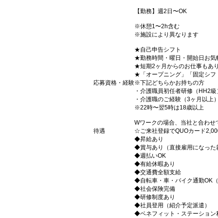
【勤務】週2日〜OK
※休憩1〜2h含む
※施設により異なります
★自己申告シフト
★勤務時間・曜日・開始日お気
★短期2ヶ月からのお仕事もあ
★「オープニング」「固定シフ
応募資格・経験
※下記どちらかお持ちの方
・介護職員初任者研修（HH2級
・介護職のご経験（3ヶ月以上
※22時〜翌5時は18歳以上
Wワークの場合、当社と合わせ
待遇
☆ご来社登録でQUOカード2,
◆昇給あり
◆賞与あり（直接雇用になった
◆週払いOK
◆有給休暇あり
◆交通費全額支給
◆自転車・車・バイク通勤OK
◆社会保険完備
◆研修制度あり
◆社員登用（紹介予定派遣）
◆ベネフィット・ステーション