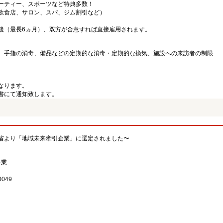
ーティー、スポーツなど特典多数！
飲食店、サロン、スパ、ジム割引など）
後（最長6ヵ月）、双方が合意すれば直接雇用されます。
、手指の消毒、備品などの定期的な消毒・定期的な換気、施設への来訪者の制限
なります。
書にて通知致します。
省より「地域未来牽引企業」に選定されました〜
事業
049