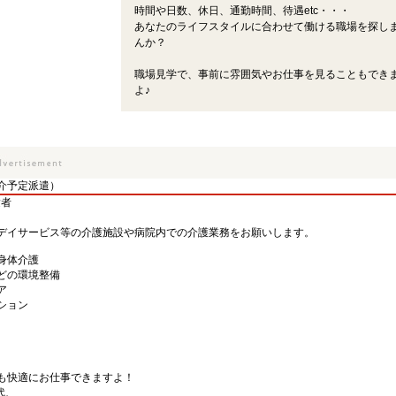
時間や日数、休日、通勤時間、待遇etc・・・
あなたのライフスタイルに合わせて働ける職場を探し
んか？
職場見学で、事前に雰囲気やお仕事を見ることもでき
よ♪
介予定派遣）
験者
デイサービス等の介護施設や病院内での介護業務をお願いします。
身体介護
どの環境整備
ア
ション
も快適にお仕事できますよ！
代、