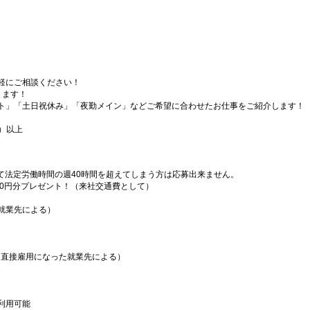
軽にご相談ください！
ります！
ト」「土日祝休み」「夜勤メイン」などご希望に合わせたお仕事をご紹介します！
）以上
）
て法定労働時間の週40時間を超えてしまう方は応募出来ません。
000円分プレゼント！（来社交通費として）
就業先による）
（直接雇用になった就業先による）
利用可能