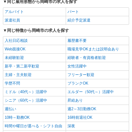
同じ雇用形態から岡崎市の求人を探す
サービス付き高齢者向け住宅／介護職／16-20
時
アルバイト
パート
時給1,193円〜1,257円 ※経験・能力・資格等
派遣社員
紹介予定派遣
による 社会福祉士・介護福祉士 時給1,257円 その
他資格 時給1,193円 ※一律処遇改善加算含む 〇時
エイジフリーハウス岡崎六名 愛知県岡崎市六
同じ特徴から岡崎市の求人を探す
間外勤務手当 〇土日祝勤務手当 〇夜勤手当 〇深
名東町7番1
夜勤務手当 〇年末年始勤務手当 〇早朝7:00〜
入社日応相談
履歴書不要
8:00/夜間18:00〜20:00は時給25％UP
詳細を見る
キープ
Web面接OK
職場見学OKまたは説明会あり
未経験歓迎
経験者・有資格者歓迎
パート
新卒・第二新卒歓迎
女性活躍中
エイジフリーハウス岡崎六名
サービス付き高齢者向け住宅／介護職／日勤の
主婦・主夫歓迎
フリーター歓迎
み
学歴不問
ブランクOK
時給1,193円〜1,257円 ※経験・能力・資格等
ミドル（40代～）活躍中
エルダー（50代～）活躍中
による 社会福祉士・介護福祉士 時給1,257円 その
他資格 時給1,193円 ※一律処遇改善加算含む 〇時
エイジフリーハウス岡崎六名 愛知県岡崎市六
シニア（60代～）活躍中
昇給あり
間外勤務手当 〇土日祝勤務手当 〇夜勤手当 〇深
名東町7番1
夜勤務手当 〇年末年始勤務手当 〇早朝7:00〜
週払い
週2～3日勤務OK
8:00/夜間18:00〜20:00は時給25％UP
10時～勤務OK
16時前退社OK
詳細を見る
キープ
時間や曜日が選べる・シフト自由
深夜
正社員