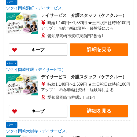
2LAND PLAZA BILL101・102号室 【在宅介護セン
パート
ター刈谷】愛知県刈谷市東陽町三丁目68番地 東
ツクイ岡崎洞町（デイサービス）
陽町鬼頭ビル1階北側 【在宅介護センター上名古
デイサービス 介護スタッフ（ケアクルー）
屋】愛知県名古屋市西区上名古屋三丁目25番52
時給1,140円〜1,589円 ★土日祝日は時給100円
カサデナカノ1階
アップ！ ※給与幅は資格・経験等による
愛知県岡崎市洞町東前田2番地1
詳細を見る
キープ
パート
ツクイ岡崎柱曙（デイサービス）
デイサービス 介護スタッフ（ケアクルー）
時給1,140円〜1,589円 ★土日祝日は時給100円
アップ！ ※給与幅は資格・経験等による
愛知県岡崎市柱曙3丁目1-4
詳細を見る
キープ
パート
ツクイ岡崎大樹寺（デイサービス）