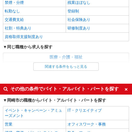
禁煙・分煙
残業ほぼなし
エイジフリーハウス岡崎六名
転勤なし
登録制
介護職／サービス付き高齢者向け住宅／正社員
交通費支給
月給24万1,280円〜26万3,510円 ※経験・能
社会保険あり
力・資格等による 初任者研修 月給 24万1,280円
社割・特典あり
研修制度あり
実務者研修 月給 24万4,980円 介護福祉士 月給 25
エイジフリーハウス岡崎六名 愛知県岡崎市六
万7,330円 社会福祉士 月給 26万3,510円 ※一律処
資格取得支援制度あり
名東町7番1
遇改善加算含む ※夜勤手当6,000円/4回を含む 〇
資格手当 〇職種手当 〇業務手当 〇時間外勤務手
同じ職種から求人を探す
詳細を見る
キープ
当 〇夜勤手当 〇深夜勤務手当 〇休日勤務手当〇
年末年始勤務手当
医療・介護・福祉
パート
介護職・ヘルパー
関連する条件をもっと見る
エイジフリーハウス岡崎六名
同じ特徴から求人を探す
サービス付き高齢者向け住宅／介護職／7-10
時
未経験歓迎
ミドル（40代～）活躍中
その他の条件でバイト・アルバイト・パートを探す
時給1,193円〜1,257円 ※経験・能力・資格等
週2～3日勤務OK
による ※一律処遇改善加算含む 〇時間外勤務手当
深夜
岡崎市の職種からバイト・アルバイト・パートを探す
〇土日祝勤務手当 〇夜勤手当 〇深夜勤務手当 〇
エイジフリーハウス岡崎六名 愛知県岡崎市六
交通費支給
社会保険あり
年末年始勤務手当 〇早朝7:00〜8:00/夜間18:00〜
名東町7番1
イベント・キャンペーン・アミュ
IT・クリエイティブ
20:00は時給25％UP
ーズメント
詳細を見る
キープ
営業
オフィスワーク・事務