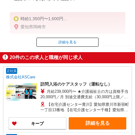
時給1,350円〜1,600円
★週払いOK（規定あり）
愛知県岡崎市
※給与幅は経験・能力による
詳細を見る
ID：AE0626559231
20
件のこの求人と職種が同じ求人
掲載期間終了
正社員
株式会社ASCare
訪問入浴のケアスタッフ（運転なし）
月給239,000円〜 ★介護福祉士の方は資格手当
20,000円／月 別途交通費支給（30,000円上限／
月） 別途残業手当（月平均残業時間15時間）残業
【在宅介護センター豊川】愛知県豊川市新宿町
代全額支給
一丁目13番地 【在宅介護センター千種】愛知県名
古屋市千種区覚王山通八丁目35番地 イマ－ジュ
池下2D 【在宅介護センター尾張旭】愛知県尾張旭
詳細を見る
キープ
市瀬戸川町一丁目202番地 【在宅介護センター岡
崎】愛知県岡崎市羽根東町二丁目8番地3 第