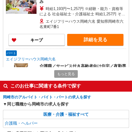
み
時給1,193円〜1,257円 ※経験・能力・資格等
による 社会福祉士・介護福祉士 時給1,257円 その
他資格 時給1,193円 ※一律処遇改善加算含む 〇時
エイジフリーハウス岡崎六名 愛知県岡崎市六
間外勤務手当 〇土日祝勤務手当 〇夜勤手当 〇深
名東町7番1
夜勤務手当 〇年末年始勤務手当 〇早朝7:00〜
8:00/夜間18:00〜20:00は時給25％UP
詳細を見る
キープ
パート
エイジフリーハウス岡崎六名
介護職／サービス付き高齢者向け住宅／夜勤専
従／パート
もっと見る
時給1,193円〜1,257円 ※経験・能力・資格等
による 社会福祉士・介護福祉士 時給1,257円 その
このお仕事に関連する条件で探す
他資格 時給1,193円 ※一律処遇改善加算含む 〇時
エイジフリーハウス岡崎六名 愛知県岡崎市六
間外勤務手当 〇土日祝勤務手当 〇夜勤手当 〇年
名東町7番1
岡崎市のアルバイト・バイト・パートの求人を探す
末年始勤務手当
同じ職種から岡崎市の求人を探す
詳細を見る
キープ
医療・介護・福祉すべて
介護職・ヘルパー
パート
エイジフリーハウス岡崎六名