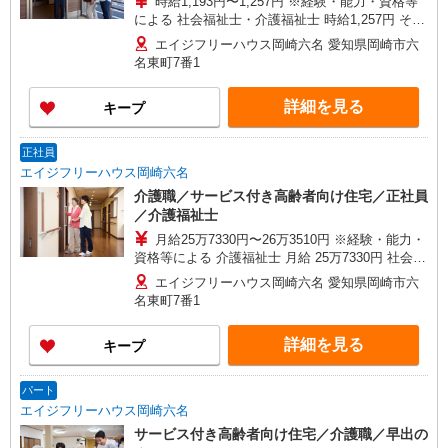
時給1,193円〜1,257円 ※経験・能力・資格等
による 社会福祉士・介護福祉士 時給1,257円 その
他資格 時給1,193円 ※一律処遇改善加算含む 〇時
エイジフリーハウス岡崎六名 愛知県岡崎市六
間外勤務手当 〇土日祝勤務手当 〇夜勤手当 〇深
名東町7番1
夜勤務手当 〇年末年始勤務手当 〇早朝7:00〜
8:00/夜間18:00〜20:00は時給25％UP
詳細を見る
キープ
正社員
エイジフリーハウス岡崎六名
介護職／サービス付き高齢者向け住宅／正社員
／介護福祉士
月給25万7330円〜26万3510円 ※経験・能力・
資格等による 介護福祉士 月給 25万7330円 社会福
祉士 月給 26万3510円 ※一律処遇改善加算含む ※
エイジフリーハウス岡崎六名 愛知県岡崎市六
夜勤手当6000円/4回を含む 〇資格手当 〇職種手当
名東町7番1
〇業務手当 〇時間外勤務手当 〇夜勤手当 〇深夜
勤務手当 〇休日勤務手当 〇年末年始勤務手当
詳細を見る
キープ
パート
エイジフリーハウス岡崎六名
サービス付き高齢者向け住宅／介護職／早出の