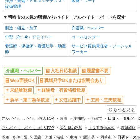
清掃・警備・ビルメンテナンス・
飲食・フード
パート
設備管理
エイジフリーハウス岡崎六名
小規模多機能居宅介護／介護職／パート
岡崎市の人気の職種からバイト・アルバイト・パートを探す
時給1,193円〜1,257円 ※経験・能力・資格等
製造・組立・加工
介護職・ヘルパー
による 社会福祉士・介護福祉士 時給1,257円 その
他資格 時給1,193円 ※一律処遇改善加算含む 〇時
中型（2t・4t）ドライバー
エイジフリーハウス岡崎六名 愛知県岡崎市六
コールセンター
間外勤務手当 〇土日祝勤務手当 〇夜勤手当 〇深
名東町7番1
看護師・保健師・看護助手・助産
夜勤務手当 〇年末年始勤務手当 〇早朝7:00〜
サービス提供責任者・ソーシャル
師
8:00/夜間18:00〜20:00は時給25％UP
ワーカー
詳細を見る
キープ
介護職・ヘルパー
入社日応相談
履歴書不要
パート
エイジフリーハウス岡崎六名
Web面接OK
職場見学OKまたは説明会あり
サービス付き高齢者向け住宅／介護職／AMの
未経験歓迎
経験者・有資格者歓迎
み
時給1,193円〜1,257円 ※経験・能力・資格等
新卒・第二新卒歓迎
女性活躍中
主婦・主夫歓迎
による 社会福祉士・介護福祉士 時給1,257円 その
他資格 時給1,193円 ※一律処遇改善加算含む 〇時
もっと見る
エイジフリーハウス岡崎六名 愛知県岡崎市六
間外勤務手当 〇土日祝勤務手当 〇夜勤手当 〇深
名東町7番1
アルバイト・バイト・求人TOP
東海
愛知県
岡崎市
日研トータルソー
夜勤務手当 〇年末年始勤務手当 〇早朝7:00〜
8:00/夜間18:00〜20:00は時給25％UP
アルバイト・バイト・求人TOP
愛知県の路線
ＪＲ東海道本線
西岡崎駅
詳細を見る
キープ
職種・条件一覧
医療・介護・福祉
東海
愛知県
岡崎市
日研トータル