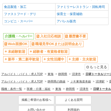
食品製造・加工
ファミリーレストラン・回転寿司
ファストフード・デリ
保育士・保育補助
コンビニ・スーパー
アパレル販売
介護職・ヘルパー
入社日応相談
履歴書不要
Web面接OK
職場見学OKまたは説明会あり
未経験歓迎
経験者・有資格者歓迎
新卒・第二新卒歓迎
女性活躍中
主婦・主夫歓迎
もっと見る
アルバイト・バイト・求人TOP
東海
静岡県
沼津市
日研トータルソー
アルバイト・バイト・求人TOP
静岡県の路線
ＪＲ東海道本線
沼津駅
職種・条件一覧
医療・介護・福祉
東海
静岡県
沼津市
日研トータル
掲載ご希望のお客様へ
よくある質問
お問い合わせ
利用規約