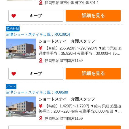
記別途支給 通勤手当 年末年始手当：380円/時 寸
静岡県沼津市中沢田字中沢391-1
志あり：年2回（6月・12月） ※業績による ※処
遇改善手当は試用期間中(3ヶ月)は支給なし
詳細を見る
キープ
契約社員
沼津ショートステイそよ風：RO10914
ショートステイ 介護スタッフ
【月給】265,920円〜290,920円 ▼給与詳細 処
遇改善手当：35,920円 夜勤手当：30,000円（5回
分） ※6回目以降は1回6,000円支給 ▼下記別途支
静岡県沼津市岡宮1159
給 通勤手当 年末年始手当：380円/時 昇給年1回
（4月） 寸志あり：年2回（6月・12月） ※業績に
詳細を見る
キープ
よる 特別報酬：平均34.1万円（最高額135万円）
※2025年6月支給実績 ※処遇改善手当は試用期間
中(3ヶ月)は支給なし
パート
沼津ショートステイそよ風：RO9588
ショートステイ 介護スタッフ
【時給】1,420円〜1,720円 ▼給与詳細 処遇改
善手当：200〜220円/時 夜勤手当:6,000円/回 ▼下
記別途支給 通勤手当 年末年始手当：380円/時 寸
静岡県沼津市岡宮1159
志あり：年2回（6月・12月） ※業績による ※処
遇改善手当は試用期間中(3ヶ月)は支給なし