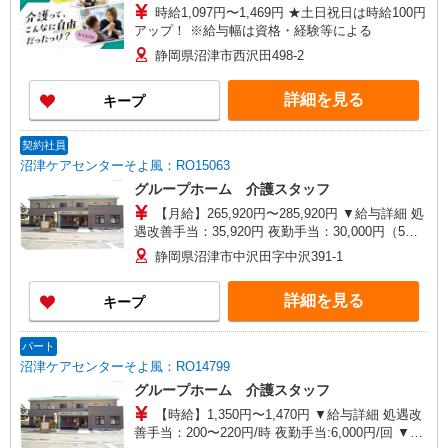
時給1,097円〜1,469円 ★土日祝日は時給100円
アップ！ ※給与幅は資格・経験等による
静岡県沼津市西沢田498-2
詳細を見る
キープ
契約社員
沼津ケアセンターそよ風：RO15063
グループホーム 介護スタッフ
【月給】265,920円〜285,920円 ▼給与詳細 処
遇改善手当：35,920円 夜勤手当：30,000円（5回
分） ※6回目以降は1回6,000円支給 ▼下記別途支
静岡県沼津市中沢田字中沢391-1
給 通勤手当 年末年始手当：380円/時 ※12/300
時〜1/324時 昇給年1回（4月） 寸志あり：年2回
詳細を見る
キープ
（6月・12月） ※業績による 特別報酬：平均26.6
万円（最高額109万円） ※2025年6月支給実績 ※
処遇改善手当は試用期間中(3ヶ月)は支給なし
パート
沼津ケアセンターそよ風：RO14799
グループホーム 介護スタッフ
【時給】1,350円〜1,470円 ▼給与詳細 処遇改
善手当：200〜220円/時 夜勤手当:6,000円/回 ▼下