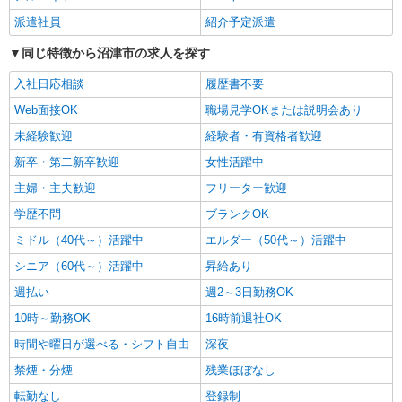
レバウェル株式会社
派遣社員
紹介予定派遣
［1］介護福祉士 ［2］初任者研修/2級ヘルパ
ー ［3］実務者研修/1級ヘルパー ［4］ケアマ
同じ特徴から沼津市の求人を探す
ネジャー等
時給1,226円〜1,800円 ※経験・能力による ＜
月給例＞シッカリ稼げるのが魅力♪ 時給1,700円×1
入社日応相談
履歴書不要
日8h×20日（週5日）＝272,000円
静岡県沼津市 ☆その他、静岡県内に勤務地多
Web面接OK
職場見学OKまたは説明会あり
数！
未経験歓迎
経験者・有資格者歓迎
詳細を見る
キープ
新卒・第二新卒歓迎
女性活躍中
主婦・主夫歓迎
フリーター歓迎
学歴不問
ブランクOK
ミドル（40代～）活躍中
エルダー（50代～）活躍中
シニア（60代～）活躍中
昇給あり
週払い
週2～3日勤務OK
10時～勤務OK
16時前退社OK
時間や曜日が選べる・シフト自由
深夜
禁煙・分煙
残業ほぼなし
転勤なし
登録制