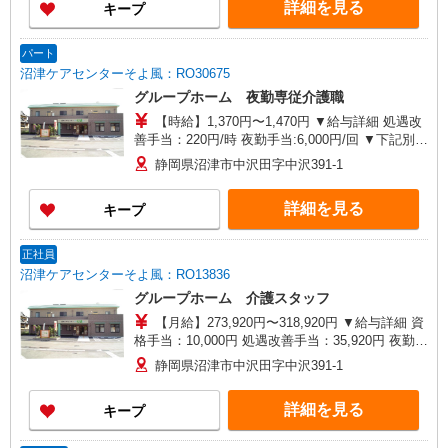
詳細を見る
キープ
パート
沼津ケアセンターそよ風：RO30675
グループホーム 夜勤専従介護職
【時給】1,370円〜1,470円 ▼給与詳細 処遇改
善手当：220円/時 夜勤手当:6,000円/回 ▼下記別途
支給 通勤手当 年末年始手当：380円/時 ※12/300
静岡県沼津市中沢田字中沢391-1
時〜1/324時 寸志あり：年2回（6月・12月） ※業
績による ※処遇改善手当は試用期間中(3ヶ月)は支
詳細を見る
キープ
給なし
正社員
沼津ケアセンターそよ風：RO13836
グループホーム 介護スタッフ
【月給】273,920円〜318,920円 ▼給与詳細 資
格手当：10,000円 処遇改善手当：35,920円 夜勤手
当：30,000円（5回分） ※6回目以降は1回6,000円
静岡県沼津市中沢田字中沢391-1
支給 住宅手当：規定あり 地域手当：0〜15,000円
精勤手当：8,000円 ▼下記別途支給 通勤手当 年末
詳細を見る
キープ
年始手当：380円/時 賞与年2回（6月・12月） 昇
給年1回（4月） 特別報酬：平均26.6万円（最高額