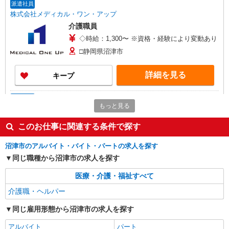
109万円） ※2025年6月支給実績 ※処遇改善手当
派遣社員
は試用期間中(3ヶ月)は支給なし
株式会社メディカル・ワン・アップ
介護職員
◇時給：1,300〜 ※資格・経験により変動あり
□静岡県沼津市
詳細を見る
キープ
派遣社員
もっと見る
株式会社ブレイブ（マイナビグループ）/MD22
介護スタッフ ◆デイサービス、サービス付き
このお仕事に関連する条件で探す
高齢者向け住宅、グループホームなど様々な勤
務先から選べます。
未経験：時給1400〜1600円（資格・経験によ
沼津市のアルバイト・バイト・パートの求人を探す
る） 経験者：時給1600〜1800円（資格・経験によ
同じ職種から沼津市の求人を探す
る） ◎月収例 時給1800円×1日8時間×22日（週5
静岡県沼津市 【最寄駅】 ◆各線「沼津駅」
日）＝31万6800円 ◆昇給あり ◆支払い方法 ※日
◆JR御殿場線「大岡駅」 ◆JR東海道本線「片浜
医療・介護・福祉すべて
払い/週払い/月払い対応も可能です。詳しくは面談
駅」 ★その他、近隣に多数勤務地あります！
時にご相談ください。 ◆交通費：別途全額支給 ※
介護職・ヘルパー
詳細を見る
キープ
当社規定あり
同じ雇用形態から沼津市の求人を探す
派遣社員
アルバイト
パート