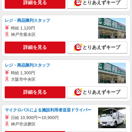
詳細を見る
とりあえずキープ
アルバイト
パート
派遣社員
日研トータルソーシング株式会社 メディカルケア事業部/知立オフィ
ス【看護助手】
レジ・商品陳列スタッフ
看護助手（ナースエイド）
時給 1,120円
時給1,350円 ★週払いOK（規定あり） ※給与
神戸市垂水区
幅は経験・能力による
愛知県刈谷市 【最寄駅】小垣江駅
詳細を見る
とりあえずキープ
詳細を見る
キープ
レジ・商品陳列スタッフ
アルバイト
パート
派遣社員
時給 1,300円
日研トータルソーシング株式会社 メディカルケア事業部/知立オフィ
大阪市中央区
ス【看護助手】
看護助手（ナースエイド）
詳細を見る
とりあえずキープ
時給1,350円 ★週払いOK（規定あり） ※給与
幅は経験・能力による
愛知県刈谷市 【最寄駅】逢妻駅
マイクロバスによる施設利用者送迎ドライバー
日給 10,900円〜10,900円
詳細を見る
キープ
神戸市須磨区