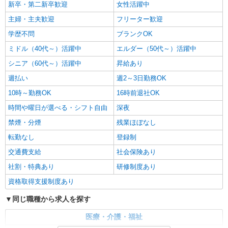
新卒・第二新卒歓迎
女性活躍中
主婦・主夫歓迎
フリーター歓迎
学歴不問
ブランクOK
ミドル（40代～）活躍中
エルダー（50代～）活躍中
シニア（60代～）活躍中
昇給あり
週払い
週2～3日勤務OK
10時～勤務OK
16時前退社OK
時間や曜日が選べる・シフト自由
深夜
禁煙・分煙
残業ほぼなし
転勤なし
登録制
交通費支給
社会保険あり
社割・特典あり
研修制度あり
資格取得支援制度あり
同じ職種から求人を探す
医療・介護・福祉