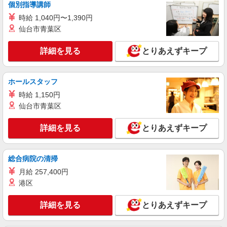
詳細を見る
キープ
個別指導講師
時給 1,040円〜1,390円
アルバイト
パート
派遣社員
仙台市青葉区
日研トータルソーシング株式会社 メディカルケア事業部/知立オフィ
ス【看護助手】
詳細を見る
とりあえずキープ
看護助手（ナースエイド）
時給1,350円 ★週払いOK（規定あり） ※給与
幅は経験・能力による
ホールスタッフ
愛知県刈谷市 【最寄駅】刈谷市駅
時給 1,150円
仙台市青葉区
詳細を見る
キープ
詳細を見る
とりあえずキープ
アルバイト
パート
派遣社員
日研トータルソーシング株式会社 メディカルケア事業部/知立オフィ
ス【看護助手】
総合病院の清掃
看護助手（ナースエイド）
月給 257,400円
時給1,350円 ★週払いOK（規定あり） ※給与
港区
幅は経験・能力による
愛知県刈谷市 【最寄駅】名鉄本線「知立」駅
詳細を見る
とりあえずキープ
詳細を見る
キープ