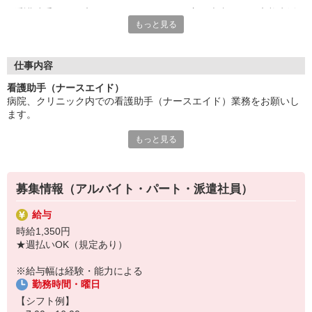
看護助手は、医療チームの一員として、主に患者さんの療養生活
もっと見る
をサポートするお仕事。
看護師の指示をもとにフォローするため、無資格・未経験から始
められるポジションとして人気が高まっています◎
仕事内容
現代の医療現場では、看護助手の存在は必要不可欠！
看護助手（ナースエイド）
病院、クリニック内での看護助手（ナースエイド）業務をお願いし
看護助手がしっかりサポートすることで・・・
ます。
⇒看護師は専門業務に専念できるように！
⇒結果として、患者さんへのより手厚いケアを実現できるんで
もっと見る
【具体的には…】
す。
・看護師さんのサポート
・患者さんの身の回りの世話
「誰かの役に立ちたい」「人の笑顔を見るのが好き」
・医療器具の洗浄や消毒
そんな方はぜひ！あなたの仲間入りをお待ちしています。
募集情報（アルバイト・パート・派遣社員）
・シーツ交換やベッドメイキング
・伝票や診療材料等の補充、整理
給与
・診療補助
時給1,350円
・メッセンジャー業務
★週払いOK（規定あり）
など
※勤務先により異なります
※給与幅は経験・能力による
勤務時間・曜日
★無資格・未経験OK！未経験から医療業界デビューできちゃいます
♪
【シフト例】