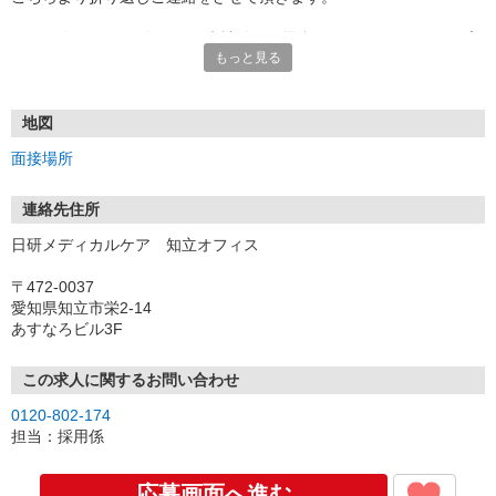
★TEL登録、WEB登録OK！来社登録の場合はクオカード2000円プ
もっと見る
レゼント
・履歴書＆写真不要で登録OK
・職場見学することも可能です
地図
面接場所
連絡先住所
日研メディカルケア 知立オフィス
〒472-0037
愛知県知立市栄2-14
あすなろビル3F
この求人に関するお問い合わせ
0120-802-174
担当：採用係
応募画面へ進む