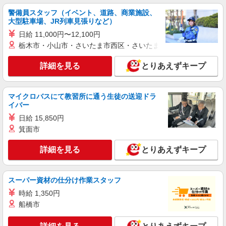
警備員スタッフ（イベント、道路、商業施設、
派遣社員
大型駐車場、JR列車見張りなど）
株式会社kotrio /●NG-H-1906775
日給 11,000円〜12,100円
刈谷駅≫タイパ重視で稼げる看護助手＊無料資
栃木市・小山市・さいたま市西区・さいたま市岩槻区・久喜市・
格支援で時給UP
時給1500円〜2125円 ＜日払い有/週払い有/交
詳細を見る
とりあえずキープ
通費全支給(ガソリン代含む)＞
刈谷市【刈谷駅近く】
マイクロバスにて教習所に通う生徒の送迎ドラ
詳細を見る
イバー
キープ
日給 15,850円
アルバイト
パート
派遣社員
箕面市
日研トータルソーシング株式会社 メディカルケア事業部/知立オフィ
ス【看護助手】
詳細を見る
とりあえずキープ
看護助手（ナースエイド）
時給1,350円 ★週払いOK（規定あり） ※給与
スーパー資材の仕分け作業スタッフ
幅は経験・能力による
愛知県刈谷市 【最寄駅】野田新町駅
時給 1,350円
船橋市
詳細を見る
キープ