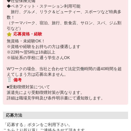
◆社会保険完備
◆ベネフィット・ステーション利用可能
旅行、グルメ、リラク＆ビューティー、スポーツなど特典多
数！
（テーマパーク、宿泊、旅行、飲食店、サロン、スパ、ジム割
引など）
応募資格・経験
無資格・未経験OK！
※資格や経験をお持ちの方は優遇します
※22時〜翌5時は18歳以上
※福祉系の学校に通う学生さんOK
Wワークの場合、当社と合わせて法定労働時間の週40時間を超
えてしまう方は応募出来ません。
備考
■受動喫煙対策について
派遣先により受動喫煙対策が異なります。
詳細は職場見学時及び条件明示書にて通知致します。
応募方法
「応募する」ボタンをご利用下さい。
こちらより折り返しご連絡をさせて頂きます。