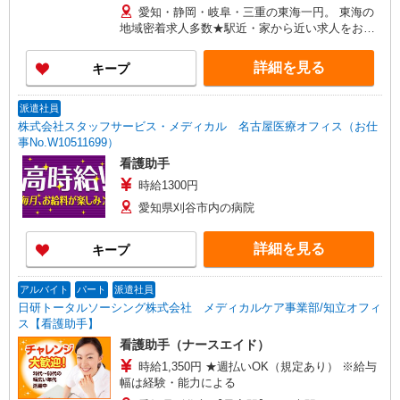
1,300円〜1,750円 ※給与幅は勤務先による +交通
愛知・静岡・岐阜・三重の東海一円。 東海の
費、諸手当（勤務先による） +0円で介護資格が取
地域密着求人多数★駅近・家から近い求人をお探
れる （別途規定） ★給与日払い制度あり！
しできます！
詳細を見る
キープ
派遣社員
株式会社スタッフサービス・メディカル 名古屋医療オフィス（お仕
事No.W10511699）
看護助手
時給1300円
愛知県刈谷市内の病院
詳細を見る
キープ
アルバイト
パート
派遣社員
日研トータルソーシング株式会社 メディカルケア事業部/知立オフィ
ス【看護助手】
看護助手（ナースエイド）
時給1,350円 ★週払いOK（規定あり） ※給与
幅は経験・能力による