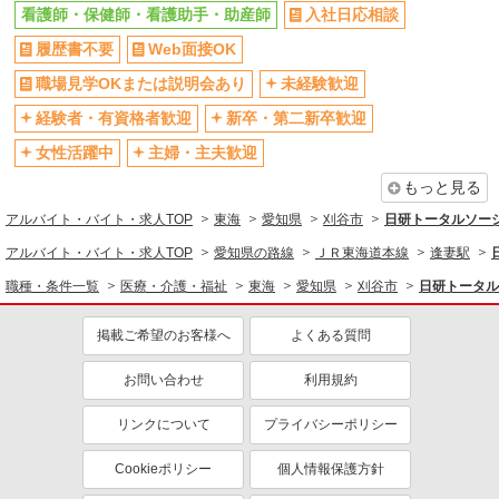
看護師・保健師・看護助手・助産師
入社日応相談
履歴書不要
Web面接OK
職場見学OKまたは説明会あり
未経験歓迎
経験者・有資格者歓迎
新卒・第二新卒歓迎
女性活躍中
主婦・主夫歓迎
もっと見る
アルバイト・バイト・求人TOP
東海
愛知県
刈谷市
日研トータルソー
アルバイト・バイト・求人TOP
愛知県の路線
ＪＲ東海道本線
逢妻駅
職種・条件一覧
医療・介護・福祉
東海
愛知県
刈谷市
日研トータル
掲載ご希望のお客様へ
よくある質問
お問い合わせ
利用規約
リンクについて
プライバシーポリシー
Cookieポリシー
個人情報保護方針