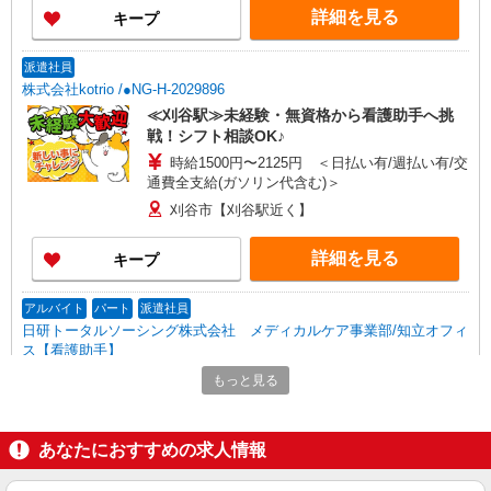
詳細を見る
キープ
派遣社員
株式会社kotrio /●NG-H-2029896
≪刈谷駅≫未経験・無資格から看護助手へ挑
戦！シフト相談OK♪
時給1500円〜2125円 ＜日払い有/週払い有/交
通費全支給(ガソリン代含む)＞
刈谷市【刈谷駅近く】
詳細を見る
キープ
アルバイト
パート
派遣社員
日研トータルソーシング株式会社 メディカルケア事業部/知立オフィ
ス【看護助手】
看護助手（ナースエイド）
もっと見る
時給1,350円 ★週払いOK（規定あり） ※給与
幅は経験・能力による
あなたにおすすめの求人情報
愛知県刈谷市 【最寄駅】野田新町駅