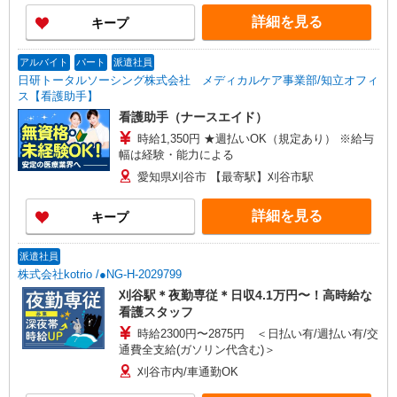
詳細を見る
キープ
アルバイト
パート
派遣社員
日研トータルソーシング株式会社 メディカルケア事業部/知立オフィ
ス【看護助手】
看護助手（ナースエイド）
時給1,350円 ★週払いOK（規定あり） ※給与
幅は経験・能力による
愛知県刈谷市 【最寄駅】刈谷市駅
詳細を見る
キープ
派遣社員
株式会社kotrio /●NG-H-2029799
刈谷駅＊夜勤専従＊日収4.1万円〜！高時給な
看護スタッフ
時給2300円〜2875円 ＜日払い有/週払い有/交
通費全支給(ガソリン代含む)＞
刈谷市内/車通勤OK