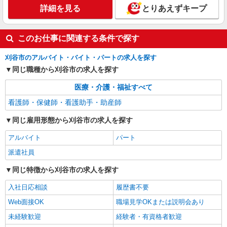
アルバイト
パート
派遣社員
詳細を見る
とりあえずキープ
日研トータルソーシング株式会社 メディカルケア事業部/知立オフィ
ス【看護助手】
看護助手（ナースエイド）
このお仕事に関連する条件で探す
時給1,350円 ★週払いOK（規定あり） ※給与
幅は経験・能力による
刈谷市のアルバイト・バイト・パートの求人を探す
愛知県刈谷市 【最寄駅】小垣江駅
同じ職種から刈谷市の求人を探す
医療・介護・福祉すべて
詳細を見る
キープ
看護師・保健師・看護助手・助産師
同じ雇用形態から刈谷市の求人を探す
アルバイト
パート
派遣社員
同じ特徴から刈谷市の求人を探す
入社日応相談
履歴書不要
Web面接OK
職場見学OKまたは説明会あり
未経験歓迎
経験者・有資格者歓迎