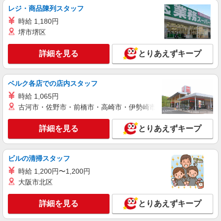
レジ・商品陳列スタッフ
時給 1,180円
アルバイト
パート
派遣社員
日研トータルソーシング株式会社 メディカルケア事業部/知立オフィ
堺市堺区
ス【看護助手】
看護助手（ナースエイド）
詳細を見る
とりあえずキープ
時給1,350円 ★週払いOK（規定あり） ※給与
幅は経験・能力による
ベルク各店での店内スタッフ
愛知県刈谷市 【最寄駅】富士松駅
時給 1,065円
詳細を見る
古河市・佐野市・前橋市・高崎市・伊勢崎市・太田市・館林市・
キープ
詳細を見る
とりあえずキープ
アルバイト
パート
派遣社員
日研トータルソーシング株式会社 メディカルケア事業部/知立オフィ
ス【看護助手】
ビルの清掃スタッフ
看護助手（ナースエイド）
時給 1,200円〜1,200円
時給1,350円 ★週払いOK（規定あり） ※給与
幅は経験・能力による
大阪市北区
愛知県刈谷市 【最寄駅】東刈谷駅
詳細を見る
とりあえずキープ
詳細を見る
キープ