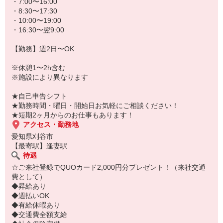
★病院、クリニック内は冷暖房完備！いつでも快適にお仕事できま
・7:00〜16:00
すよ！
・8:30〜17:30
・10:00〜19:00
あなたのスキルに合わせて少しずつお仕事をお願いしていきます。
・16:30〜翌9:00
20代・30代・40代・50代・60代、
若手からミドル、中高年（エルダー）、シニア世代まで幅広く活躍
【勤務】週2日〜OK
中！
※休憩1〜2h含む
「近くの病院で働きたい」
※施設により異なります
「資格はないけど医療業界のお仕事に興味がある」
「大手病院で働きたい」
★自己申告シフト
「すぐに働けるところはないかな…」
★勤務時間・曜日・開始日お気軽にご相談ください！
そんな方もぜひ！お気軽にご連絡ください♪
★短期2ヶ月からのお仕事もあります！
アクセス・勤務地
愛知県刈谷市
【最寄駅】逢妻駅
待遇
☆ご来社登録でQUOカード2,000円分プレゼント！（来社交通
費として）
◆昇給あり
◆週払いOK
◆有給休暇あり
◆交通費全額支給