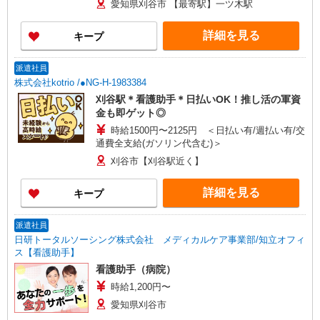
愛知県刈谷市 【最寄駅】一ツ木駅
詳細を見る
キープ
派遣社員
株式会社kotrio /●NG-H-1983384
刈谷駅＊看護助手＊日払いOK！推し活の軍資
金も即ゲット◎
時給1500円〜2125円 ＜日払い有/週払い有/交
通費全支給(ガソリン代含む)＞
刈谷市【刈谷駅近く】
詳細を見る
キープ
派遣社員
日研トータルソーシング株式会社 メディカルケア事業部/知立オフィ
ス【看護助手】
看護助手（病院）
時給1,200円〜
愛知県刈谷市