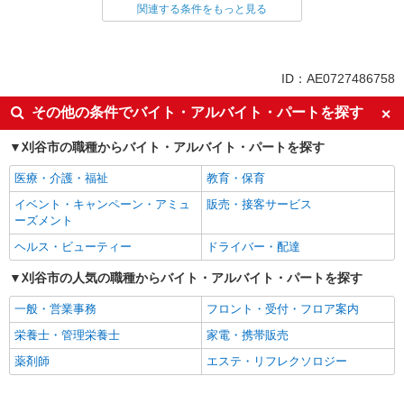
看護師・保健師・看護助手・助産師
関連する条件をもっと見る
同じ特徴から求人を探す
未経験歓迎
ミドル（40代～）活躍中
ID：AE0727486758
週2～3日勤務OK
深夜
その他の条件でバイト・アルバイト・パートを探す
交通費支給
社会保険あり
刈谷市の職種からバイト・アルバイト・パートを探す
医療・介護・福祉
教育・保育
イベント・キャンペーン・アミュ
販売・接客サービス
ーズメント
ヘルス・ビューティー
ドライバー・配達
刈谷市の人気の職種からバイト・アルバイト・パートを探す
一般・営業事務
フロント・受付・フロア案内
栄養士・管理栄養士
家電・携帯販売
薬剤師
エステ・リフレクソロジー