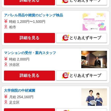
詳細を見る
とりあえずキープ
アルバイト
パート
派遣社員
日研トータルソーシング株式会社 メディカルケア事業部/知立オフィ
アパレル用品や雑貨のピッキング検品
ス【看護助手】
看護助手（ナースエイド）
時給 1,200円〜1,500円
柏市
時給1,350円 ★週払いOK（規定あり） ※給与
幅は経験・能力による
詳細を見る
とりあえずキープ
愛知県刈谷市 【最寄駅】刈谷駅
詳細を見る
キープ
マンションの受付・案内スタッフ
時給 2,000円
派遣社員
渋谷区
株式会社kotrio /●NG-H-2031103
＜刈谷駅＞週3〜＆日払いOK◎高収入な看護
詳細を見る
とりあえずキープ
スタッフ募集！
時給2300円〜2875円 ＜日払い有/週払い有/交
通費全支給(ガソリン代含む)＞
大学病院の中材滅菌
刈谷市【刈谷駅近く】
月給 254,160円
足立区
詳細を見る
キープ