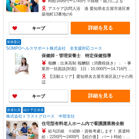
時給1695円〜1745円 ※経験・能力による
アスケア訪問入浴 港 愛知県名古屋市港区東
築地町13番地の6
詳細を見る
キープ
業務委託
SOMPOヘルスサポート株式会社 全支援対応コース
保健師・管理栄養士 特定保健指導
報酬：出来高制 報酬額（消費税抜き）： ・事
業所一括面談(対面) 1日：10,000円〜14,716円 ・
個別訪問(対面) 1件：4,286円〜5,239円 ・遠隔面
【活動エリア】愛知県名古屋市港区及びその周
談 1件：1,500〜1,691円 ・電話支援 1件：
辺
1,000円〜1,429円 ・ICTメール支援 1件：500円
※上記金額に消費税を加えた金額をお支払いいた
詳細を見る
キープ
します ※交通費・電話代は弊社負担。その他、支
援内容により細則あり。
派遣社員
紹介予定派遣
株式会社トラストグロース 中部支社
住宅型有料老人ホーム内で看護護業務全般
給与詳細 ※経験・資格考慮します！ 派遣時
給：2250円〜2400円 【紹介後】 パート時給：