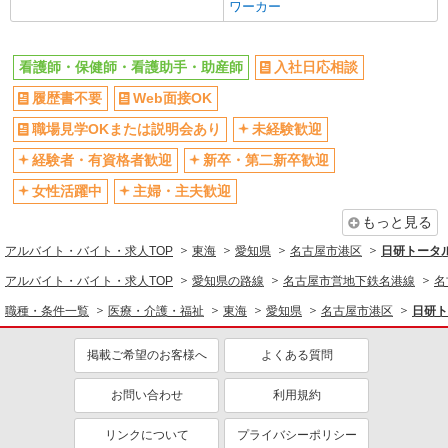
ワーカー
看護師・保健師・看護助手・助産師
入社日応相談
履歴書不要
Web面接OK
職場見学OKまたは説明会あり
未経験歓迎
経験者・有資格者歓迎
新卒・第二新卒歓迎
女性活躍中
主婦・主夫歓迎
もっと見る
アルバイト・バイト・求人TOP
東海
愛知県
名古屋市港区
日研トータ
アルバイト・バイト・求人TOP
愛知県の路線
名古屋市営地下鉄名港線
名
職種・条件一覧
医療・介護・福祉
東海
愛知県
名古屋市港区
日研ト
掲載ご希望のお客様へ
よくある質問
お問い合わせ
利用規約
リンクについて
プライバシーポリシー