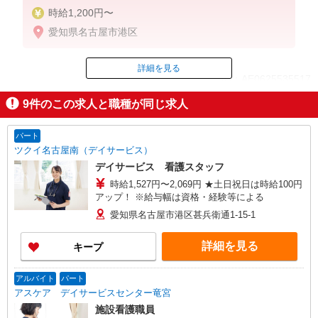
時給1,200円〜
愛知県名古屋市港区
詳細を見る
ID：AE0625535517
9
件のこの求人と職種が同じ求人
掲載期間終了
パート
ツクイ名古屋南（デイサービス）
デイサービス 看護スタッフ
時給1,527円〜2,069円 ★土日祝日は時給100円
アップ！ ※給与幅は資格・経験等による
愛知県名古屋市港区甚兵衛通1-15-1
詳細を見る
キープ
アルバイト
パート
アスケア デイサービスセンター竜宮
施設看護職員