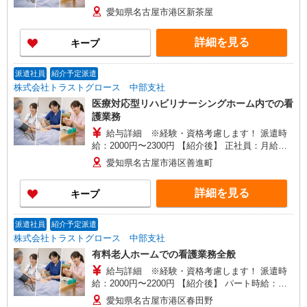
1700円 正社員：月給 307,000円〜450,000円 ※前
愛知県名古屋市港区新茶屋
職の給与・資格・経験などを考慮の上、決定致し
ます。 ※夜勤は月平均4回 昇給あり・賞与あり 試
詳細を見る
キープ
用期間3か月、月の想定労働時間160時間、固定残
業代無し
派遣社員
紹介予定派遣
株式会社トラストグロース 中部支社
医療対応型リハビリナーシングホーム内での看
護業務
給与詳細 ※経験・資格考慮します！ 派遣時
給：2000円〜2300円 【紹介後】 正社員：月給
400,000円&#12316;488,000円 基本給320,000〜
愛知県名古屋市港区善進町
400,000 その他手当80,000〜 パート：時給1500
円〜 固定残業代なし 試用期間なし 1か月の想定労
詳細を見る
キープ
働時間160時間
派遣社員
紹介予定派遣
株式会社トラストグロース 中部支社
有料老人ホームでの看護業務全般
給与詳細 ※経験・資格考慮します！ 派遣時
給：2000円〜2200円 【紹介後】 パート時給：
1370〜1450円 資格手当80円〜118円、夜勤手当1
愛知県名古屋市港区春田野