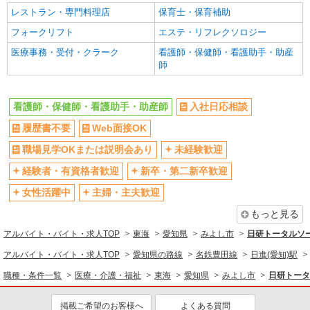
レストラン・専門料理店
保育士・保育補助
フォークリフト
エステ・リフレクソロジー
医療事務・受付・クラーク
看護師・保健師・看護助手・助産
師
看護師・保健師・看護助手・助産師
入社日応相談
履歴書不要
Web面接OK
職場見学OKまたは説明会あり
未経験歓迎
経験者・有資格者歓迎
新卒・第二新卒歓迎
女性活躍中
主婦・主夫歓迎
もっと見る
アルバイト・バイト・求人TOP
東海
愛知県
みよし市
日研トータルソ
アルバイト・バイト・求人TOP
愛知県の路線
名鉄豊田線
日進(愛知)駅
職種・条件一覧
医療・介護・福祉
東海
愛知県
みよし市
日研トータ
掲載ご希望のお客様へ
よくある質問