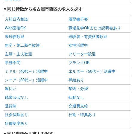
通費全支給(ガソリン代含む)＞
同じ特徴から名古屋市西区の求人を探す
名古屋市西区
入社日応相談
履歴書不要
詳細を見る
キープ
Web面接OK
職場見学OKまたは説明会あり
未経験歓迎
経験者・有資格者歓迎
派遣社員
新卒・第二新卒歓迎
女性活躍中
株式会社kotrio /●NG-H-2093498
＜浄心駅＞元気も、プライベートも諦めない＊
主婦・主夫歓迎
フリーター歓迎
週3〜OK/看護助手
学歴不問
ブランクOK
時給1500円〜2125円 ＜日払い有/週払い有/交
通費全支給(ガソリン代含む)＞
ミドル（40代～）活躍中
エルダー（50代～）活躍中
名古屋市西区
シニア（60代～）活躍中
昇給あり
週払い
禁煙・分煙
詳細を見る
キープ
残業ほぼなし
転勤なし
派遣社員
登録制
交通費支給
株式会社kotrio /●NG-H-2029803
社会保険あり
社割・特典あり
浄心駅＊夜勤専従＊日収4.1万円〜！高時給な
研修制度あり
看護スタッフ
時給2300円〜2875円 ＜日払い有/週払い有/交
同じ職種から求人を探す