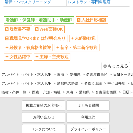
ン代含む)/日払い可/週払い可＞
清掃・ハウスクリーニング
レストラン・専門料理店
名古屋市西区
看護師・保健師・看護助手・助産師
入社日応相談
詳細を見る
キープ
履歴書不要
Web面接OK
派遣社員
職場見学OKまたは説明会あり
未経験歓迎
株式会社kotrio /●NG-H-1908884
経験者・有資格者歓迎
浄心駅＊病院のサポート役♪高時給＆充実の研
新卒・第二新卒歓迎
修で安心スタート
女性活躍中
主婦・主夫歓迎
時給1500円〜2125円 ＜日払い有/週払い有/交
通費全支給(ガソリン代含む)＞
もっと見る
名古屋市西区
アルバイト・バイト・求人TOP
東海
愛知県
名古屋市西区
日研トータ
アルバイト・バイト・求人TOP
愛知県の路線
名鉄犬山線
中小田井駅
詳細を見る
キープ
職種・条件一覧
医療・介護・福祉
東海
愛知県
名古屋市西区
日研ト
派遣社員
掲載ご希望のお客様へ
よくある質問
株式会社kotrio /●NG-H-2031092
＜浄心駅＞週3〜＆日払いOK◎高収入な看護
お問い合わせ
利用規約
スタッフ募集！
時給2300円〜2875円 ＜日払い有/週払い有/交
リンクについて
プライバシーポリシー
通費全支給(ガソリン代含む)＞