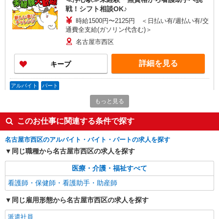
戦！シフト相談OK♪
時給1500円〜2125円 ＜日払い有/週払い有/交
通費全支給(ガソリン代含む)＞
名古屋市西区
詳細を見る
キープ
アルバイト
パート
グループホーム ソラストゆうか小田井/2380000013-020
もっと見る
介護施設看護師（役職なし）
時給1,685円〜1,980円（経験・能力等による）
このお仕事に関連する条件で探す
愛知県名古屋市西区中小田井2-425
名古屋市西区のアルバイト・バイト・パートの求人を探す
同じ職種から名古屋市西区の求人を探す
詳細を見る
キープ
医療・介護・福祉すべて
派遣社員
看護師・保健師・看護助手・助産師
株式会社kotrio /●NG-H-2029887
≪浄心駅≫未経験・無資格から看護助手へ挑
同じ雇用形態から名古屋市西区の求人を探す
戦！シフト相談OK♪
派遣社員
時給1500円〜2125円 ＜日払い有/週払い有/交