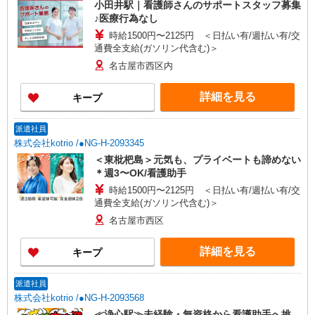
小田井駅｜看護師さんのサポートスタッフ募集
♪医療行為なし
時給1500円〜2125円 ＜日払い有/週払い有/交
通費全支給(ガソリン代含む)＞
名古屋市西区内
詳細を見る
キープ
派遣社員
株式会社kotrio /●NG-H-2093345
＜東枇杷島＞元気も、プライベートも諦めない
＊週3〜OK/看護助手
時給1500円〜2125円 ＜日払い有/週払い有/交
通費全支給(ガソリン代含む)＞
名古屋市西区
詳細を見る
キープ
派遣社員
株式会社kotrio /●NG-H-2093568
≪浄心駅≫未経験・無資格から看護助手へ挑