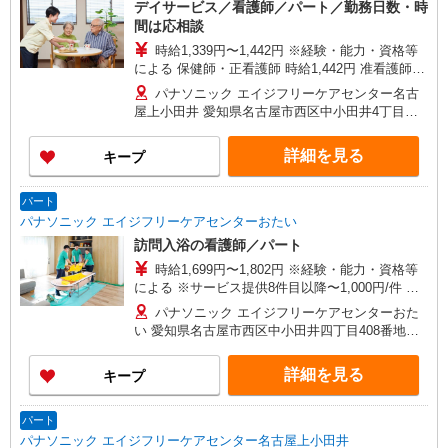
デイサービス／看護師／パート／勤務日数・時
間は応相談
時給1,339円〜1,442円 ※経験・能力・資格等
による 保健師・正看護師 時給1,442円 准看護師
時給1,339円 〇時間外勤務手当 〇土日祝勤務手当
パナソニック エイジフリーケアセンター名古
〇無事故無違反表彰金 〇年末年始勤務手当
屋上小田井 愛知県名古屋市西区中小田井4丁目
408-1
詳細を見る
キープ
パート
パナソニック エイジフリーケアセンターおたい
訪問入浴の看護師／パート
時給1,699円〜1,802円 ※経験・能力・資格等
による ※サービス提供8件目以降〜1,000円/件 手
当あり 〇時間外勤務手当 〇土日祝勤務手当 〇無
パナソニック エイジフリーケアセンターおた
事故無違反表彰金 〇年末年始勤務手当
い 愛知県名古屋市西区中小田井四丁目408番地の1
号
詳細を見る
キープ
パート
パナソニック エイジフリーケアセンター名古屋上小田井