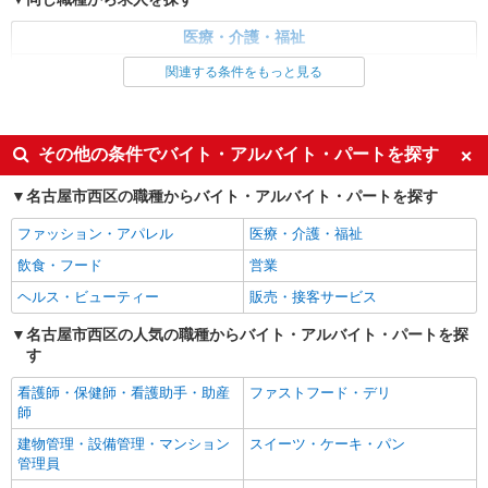
通費全支給(ガソリン代含む)＞
医療・介護・福祉
名古屋市西区内
看護師・保健師・看護助手・助産師
関連する条件をもっと見る
詳細を見る
キープ
同じ特徴から求人を探す
派遣社員
未経験歓迎
ミドル（40代～）活躍中
その他の条件でバイト・アルバイト・パートを探す
株式会社kotrio /●NG-H-2029880
交通費支給
社会保険あり
≪小田井駅≫未経験・無資格から看護助手へ挑
名古屋市西区の職種からバイト・アルバイト・パートを探す
戦！シフト相談OK♪
時給1500円〜2125円 ＜日払い有/週払い有/交
ファッション・アパレル
医療・介護・福祉
通費全支給(ガソリン代含む)＞
飲食・フード
営業
名古屋市西区内
ヘルス・ビューティー
販売・接客サービス
詳細を見る
キープ
名古屋市西区の人気の職種からバイト・アルバイト・パートを探
す
派遣社員
看護師・保健師・看護助手・助産
ファストフード・デリ
株式会社kotrio /●NG-H-2029676
師
浄心駅★2300円〜の高時給！デイで看護！16
時退勤OKで安心
建物管理・設備管理・マンション
スイーツ・ケーキ・パン
管理員
時給2300円〜2875円＜交通費全額支給(ガソリ