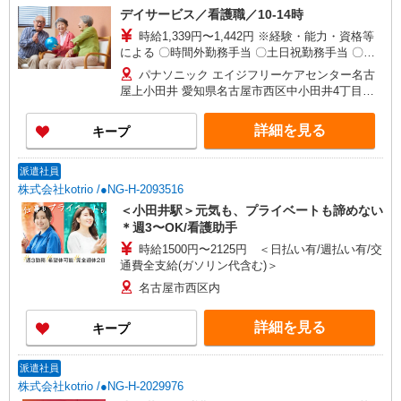
デイサービス／看護職／10-14時
時給1,339円〜1,442円 ※経験・能力・資格等
による 〇時間外勤務手当 〇土日祝勤務手当 〇無
事故無違反表彰金 〇年末年始勤務手当
パナソニック エイジフリーケアセンター名古
屋上小田井 愛知県名古屋市西区中小田井4丁目
408-1
詳細を見る
キープ
派遣社員
株式会社kotrio /●NG-H-2093516
＜小田井駅＞元気も、プライベートも諦めない
＊週3〜OK/看護助手
時給1500円〜2125円 ＜日払い有/週払い有/交
通費全支給(ガソリン代含む)＞
名古屋市西区内
詳細を見る
キープ
派遣社員
株式会社kotrio /●NG-H-2029976