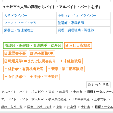
土岐市の人気の職種からバイト・アルバイト・パートを探す
大型ドライバー
中型（2t・4t）ドライバー
ファストフード・デリ
塾講師・家庭教師
栄養士・管理栄養士
調理・調理補助・調理師
看護師・保健師・看護助手・助産師
入社日応相談
履歴書不要
Web面接OK
職場見学OKまたは説明会あり
未経験歓迎
経験者・有資格者歓迎
新卒・第二新卒歓迎
女性活躍中
主婦・主夫歓迎
もっと見る
アルバイト・バイト・求人TOP
東海
岐阜県
土岐市
日研トータルソー
アルバイト・バイト・求人TOP
岐阜県の路線
ＪＲ中央本線
土岐市駅
職種・条件一覧
医療・介護・福祉
東海
岐阜県
土岐市
日研トータル