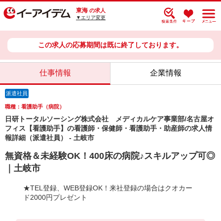
東海
の求人
▼エリア変更
この求人の応募期間は既に終了しております。
仕事情報
企業情報
派遣社員
職種：看護助手（病院）
日研トータルソーシング株式会社 メディカルケア事業部/名古屋オ
フィス【看護助手】の看護師・保健師・看護助手・助産師の求人情
報詳細（派遣社員） - 土岐市
無資格＆未経験OK！400床の病院♪スキルアップ可◎
｜土岐市
★TEL登録、WEB登録OK！来社登録の場合はクオカー
ド2000円プレゼント