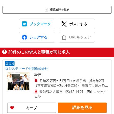
閲覧履歴を見る
ブックマーク
ポストする
シェアする
URLをシェア
20
件のこの求人と職種が同じ求人
正社員
ロジスティード中部株式会社
経理
月給22万円〜31万円 +各種手当 +賞与年2回
（前年度実績2〜3か月分支給） ※賞与：雇用条件
により金額の変動あり ※上記はあくまで最低支給
愛知県名古屋市中区錦2-14-21 円山ニッセイ
額です。 前職、能力、年齢などを考慮し月給を
ビル
決定します。 【月収例】 ◆一般職 月収22万円
+残業代他 ◆リーダー職 月収25万円+残業代他
詳細を見る
キープ
【年収例】 ◆一般職 年収334万円〜420万円 ◆
リーダー職 年収400万円〜500万円