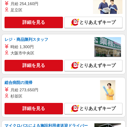
駅、矢場町駅 ※名鉄瀬戸線からもアクセス可能
月給 254,160円
◎
足立区
詳細を見る
キープ
詳細を見る
とりあえずキープ
派遣社員
パーソルテンプスタッフ株式会社 名古屋コーディネートセンタ
ー/26-0625754
レジ・商品陳列スタッフ
［9月スタート］不動産会社の本社勤務＊未経
時給 1,300円
験から「経理経験者」に☆
大阪市中央区
時給1600円 【月収例】時給1,600円×実働6〜8
時間×月21日＝201,600〜268,800円
詳細を見る
とりあえずキープ
愛知県名古屋市中区／最寄駅：伏見（愛知県）
駅
総合病院の清掃
詳細を見る
キープ
月給 273,650円
杉並区
派遣社員
パーソルテンプスタッフ株式会社 名古屋コーディネートセンタ
詳細を見る
とりあえずキープ
ー/26-0558500
［社員化実績あり］転職歓迎♪イチからはじめ
られる↑採用サポート★
マイクロバスによる施設利用者送迎ドライバー