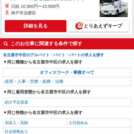
時給1600円 【月収例】時給1600円×8時間×月
日給 10,900円〜10,900円
21日＝268,800円（＋残業代）
神戸市須磨区
愛知県名古屋市中区／最寄駅：丸の内（愛知
県）駅、伏見（愛知県）駅 ●桜通線の利用も可
詳細を見る
とりあえずキープ
能★複数路線からアクセスできて便利！
詳細を見る
キープ
このお仕事に関連する条件で探す
紹介予定派遣
パーソルテンプスタッフ株式会社 キャリアプロモーションセンター
名古屋市中区のアルバイト・バイト・パートの求人を探す
四課/26-0552431
同じ職種から名古屋市中区の求人を探す
話しかけやすい雰囲気◎人と関わりながら働け
る経理スタッフ
オフィスワーク・事務すべて
時給1520円
経理・人事・労務・総務・法務
愛知県名古屋市中区／最寄駅：伏見（愛知県）
同じ雇用形態から名古屋市中区の求人を探す
駅、丸の内（愛知県）駅
紹介予定派遣
詳細を見る
キープ
同じ特徴から名古屋市中区の求人を探す
派遣社員
高収入・高額
土日祝休み
パーソルテンプスタッフ株式会社 名古屋コーディネートセンタ
ー/26-0505879
社会保険あり