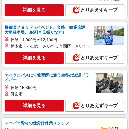
紹介予定派遣
パーソルテンプスタッフ株式会社 キャリアプロモーションセンター
詳細を見る
とりあえずキープ
四課/26-0543813
［雑談OKな和やかオフィス］経理＋バックオ
フィス事務／教える体制バッチリ
警備員スタッフ（イベント、道路、商業施設、
時給1520円
大型駐車場、JR列車見張りなど）
愛知県名古屋市中区／最寄駅：伏見（愛知県）
日給 11,000円〜12,100円
駅、丸の内（愛知県）駅 久屋大通駅からも徒歩
栃木市・小山市・さいたま市西区・さいたま市岩槻区・久喜市・
7分／鶴舞線からも便利◎
詳細を見る
キープ
詳細を見る
とりあえずキープ
派遣社員
マイクロバスにて教習所に通う生徒の送迎ドラ
パーソルテンプスタッフ株式会社 名古屋コーディネートセンタ
イバー
ー/26-0581229
［9月スタート］経験少ない方も歓迎★スキル
日給 15,850円
UPにもオススメの経理サポート
箕面市
時給1600円 【月収例】時給1600円×7時間30分
×月21日＝252,000円＋残業代
詳細を見る
とりあえずキープ
愛知県名古屋市中区／最寄駅：伏見（愛知県）
駅、丸の内（愛知県）駅 ※桜通線からもアクセ
ス可能★駅チカのキレイなビル！
スーパー資材の仕分け作業スタッフ