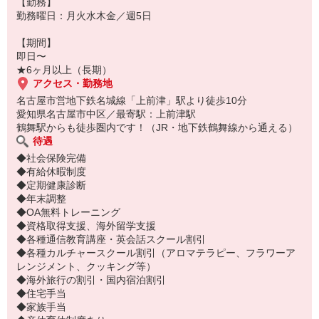
【勤務】
勤務曜日：月火水木金／週5日
【期間】
即日〜
★6ヶ月以上（長期）
アクセス・勤務地
名古屋市営地下鉄名城線「上前津」駅より徒歩10分
愛知県名古屋市中区／最寄駅：上前津駅
鶴舞駅からも徒歩圏内です！（JR・地下鉄鶴舞線から通える）
待遇
◆社会保険完備
◆有給休暇制度
◆定期健康診断
◆年末調整
◆OA無料トレーニング
◆資格取得支援、海外留学支援
◆各種通信教育講座・英会話スクール割引
◆各種カルチャースクール割引（アロマテラピー、フラワーア
レンジメント、クッキング等）
◆海外旅行の割引・国内宿泊割引
◆住宅手当
◆家族手当