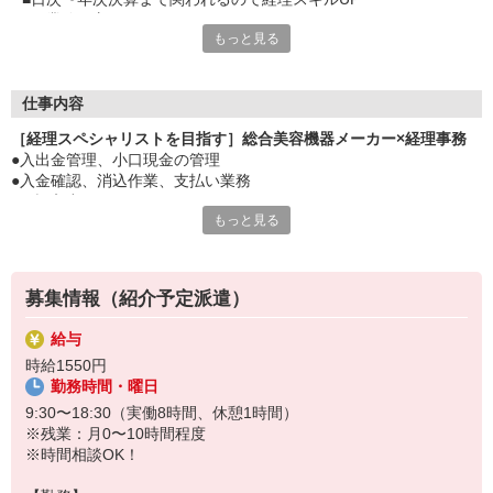
■同業務の方います。
もっと見る
■ほとんど残業なし
■集中する時期が決まっているから予定も組みやすい
■大手美容機器メーカー。全国のエステサロン・美容室に提供し
ています。
仕事内容
［経理スペシャリストを目指す］総合美容機器メーカー×経理事務
●入出金管理、小口現金の管理
●入金確認、消込作業、支払い業務
●仕訳入力、チェック
もっと見る
●社員が立て替えた経費の内容確認、承認作業（約10名分）
●月次・年次決算（はじめはサポートから）
※使用システム：マネーフォワード／らくらく精算
募集情報（紹介予定派遣）
給与
時給1550円
勤務時間・曜日
9:30〜18:30（実働8時間、休憩1時間）
※残業：月0〜10時間程度
※時間相談OK！