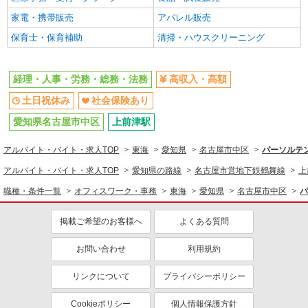
家電・携帯販売
アパレル販売
保育士・保育補助
清掃・ハウスクリーニング
経理・人事・労務・総務・法務
高収入・高額
土日祝休み
社会保険あり
愛知県名古屋市中区
上前津駅
アルバイト・バイト・求人TOP
東海
愛知県
名古屋市中区
パーソルテン
アルバイト・バイト・求人TOP
愛知県の路線
名古屋市営地下鉄鶴舞線
上
職種・条件一覧
オフィスワーク・事務
東海
愛知県
名古屋市中区
パ
掲載ご希望のお客様へ
よくある質問
お問い合わせ
利用規約
リンクについて
プライバシーポリシー
Cookieポリシー
個人情報保護方針