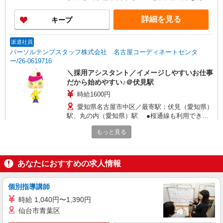
の方にも便利！「栄」からも徒歩圏内♪
詳細を見る
キープ
派遣社員
パーソルテンプスタッフ株式会社 名古屋コーディネートセンタ
ー/26-0619716
＼採用アシスタント／イメージしやすいお仕事
だから始めやすい♪＠伏見駅
時給1600円
愛知県名古屋市中区／最寄駅：伏見（愛知県）
駅、丸の内（愛知県）駅 ●桜通線も利用できて
便利♪
もっと見る
詳細を見る
キープ
派遣社員
あなたにおすすめの求人情報
パーソルテンプスタッフ株式会社 名古屋コーディネートセンタ
ー/26-0593868
個別指導講師
＼採用アシスタント／イメージしやすいお仕事
時給 1,040円〜1,390円
だから始めやすい♪＠1550円〜
仙台市青葉区
時給1550円〜1600円（経験・能力による） ※
経験に応じて