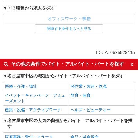
8月開始★［月収24万↑×社員化実績あり］未経
同じ職種から求人を探す
験OKの採用アシスタント事務
時給1500円
オフィスワーク・事務
愛知県名古屋市中区／最寄駅：伏見（愛知県）
経理・人事・労務・総務・法務
関連する条件をもっと見る
駅、丸の内（愛知県）駅 ●地下鉄桜通線を利用
の方にも便利！「栄」からも徒歩圏内♪
同じ特徴から求人を探す
詳細を見る
キープ
土日祝休み
社会保険あり
ID：AE0625529415
その他の条件でバイト・アルバイト・パートを探す
名古屋市中区の職種からバイト・アルバイト・パートを探す
医療・介護・福祉
軽作業・製造・物流
イベント・キャンペーン・アミュ
教育・保育
ーズメント
建築・設備・アクティブワーク
ヘルス・ビューティー
名古屋市中区の人気の職種からバイト・アルバイト・パートを探
す
医療事務・受付・クラーク
食品・試食販売