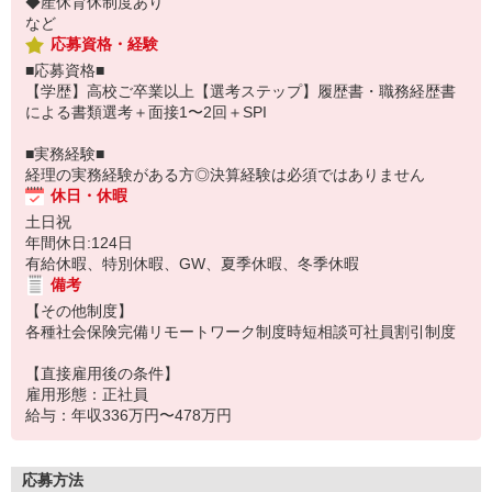
◆産休育休制度あり
など
応募資格・経験
■応募資格■
【学歴】高校ご卒業以上【選考ステップ】履歴書・職務経歴書
による書類選考＋面接1〜2回＋SPI
■実務経験■
経理の実務経験がある方◎決算経験は必須ではありません
休日・休暇
土日祝
年間休日:124日
有給休暇、特別休暇、GW、夏季休暇、冬季休暇
備考
【その他制度】
各種社会保険完備リモートワーク制度時短相談可社員割引制度
【直接雇用後の条件】
雇用形態：正社員
給与：年収336万円〜478万円
応募方法