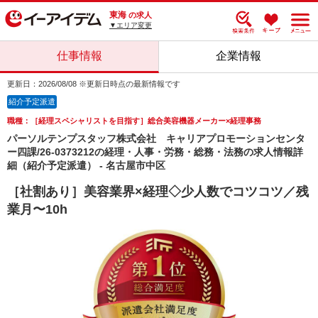
東海
の求人
▼エリア変更
仕事情報
企業情報
更新日：2026/08/08 ※更新日時点の最新情報です
紹介予定派遣
職種：［経理スペシャリストを目指す］総合美容機器メーカー×経理事務
パーソルテンプスタッフ株式会社 キャリアプロモーションセンタ
ー四課/26-0373212の経理・人事・労務・総務・法務の求人情報詳
細（紹介予定派遣） - 名古屋市中区
［社割あり］美容業界×経理◇少人数でコツコツ／残
業月〜10h