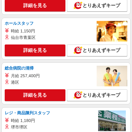
詳細を見る
とりあえずキープ
愛知県名古屋市中区／最寄駅：伏見（愛知県）
駅、丸の内（愛知県）駅 ●桜通線も利用できて
便利♪
ホールスタッフ
詳細を見る
キープ
時給 1,150円
仙台市青葉区
派遣社員
パーソルテンプスタッフ株式会社 名古屋コーディネートセンタ
ー/26-0629056
詳細を見る
とりあえずキープ
［当社スタッフ活躍］健康保険に関する問合せ
対応＋カンタン事務＠栄・久屋
総合病院の清掃
時給1500円 【月収例】時給1500円×7時間×月
21日の場合＝22万500円
月給 257,400円
港区
愛知県名古屋市中区／最寄駅：栄（愛知県）
駅、久屋大通駅 ※地下鉄名城線「名古屋城」徒
歩6分、鶴舞線「丸の内」徒歩10分
詳細を見る
とりあえずキープ
詳細を見る
キープ
レジ・商品陳列スタッフ
派遣社員
パーソルテンプスタッフ株式会社 名古屋コーディネートセンタ
時給 1,180円
ー/26-0592460
堺市堺区