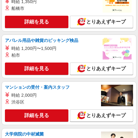
詳細を見る
キープ
時給 1,350円
船橋市
派遣社員
パーソルテンプスタッフ株式会社 名古屋コーディネートセンタ
詳細を見る
とりあえずキープ
ー/26-0624143
［在宅あり＆伏見1分］派遣仲間と協力！大手
証券会社での総務＋役員秘書
アパレル用品や雑貨のピッキング検品
時給1600円 【月収例】26万6,400円見込み（実
時給 1,200円〜1,500円
働7.5時間・月21日・残業9時間の場合）
柏市
愛知県名古屋市中区／最寄駅：伏見（愛知県）
駅、丸の内（愛知県）駅 ※地下鉄鶴舞線も沿線
詳細を見る
とりあえずキープ
です ※東山線・名城線「栄駅」徒歩10分
詳細を見る
キープ
マンションの受付・案内スタッフ
紹介予定派遣
時給 2,000円
パーソルテンプスタッフ株式会社 キャリアプロモーションセンター
渋谷区
四課/26-0628091
半年後に正社員目指せる★日次メインの経理事
詳細を見る
とりあえずキープ
務／残業なし！
時給1600円
大学病院の中材滅菌
愛知県名古屋市中区／最寄駅：栄（愛知県）