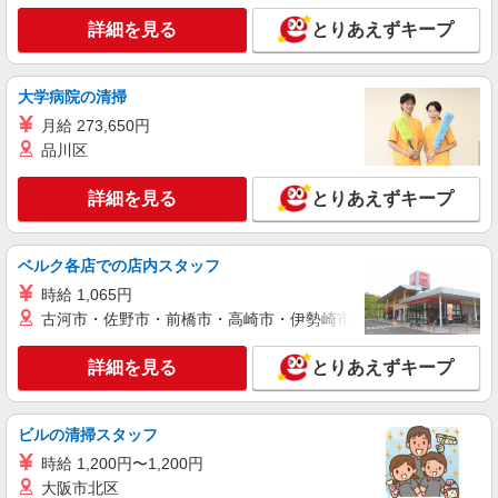
［事務未経験OK！］イチから経験つめる↑『新
卒採用』のサポート事務★
詳細を見る
とりあえずキープ
時給1550円 【月収例】時給1550円×8時間×月
21日の場合＝26万0,400円（＋残業代）
大学病院の清掃
愛知県名古屋市中区／最寄駅：伏見（愛知県）
駅、丸の内（愛知県）駅 ＜丸の内駅の出口から
月給 273,650円
すぐ目の前★＞桜通線の利用も便利！
品川区
詳細を見る
キープ
詳細を見る
とりあえずキープ
派遣社員
パーソルテンプスタッフ株式会社 名古屋コーディネートセンタ
ー/26-0619722
ベルク各店での店内スタッフ
［来年1月末まで］勤怠管理or社保手続きな
時給 1,065円
ど、少しでも経験があればOK♪
古河市・佐野市・前橋市・高崎市・伊勢崎市・太田市・館林市・
時給1550円 【月収例】時給1550円×7時間×月
21日の場合＝227,850円＋残業代
詳細を見る
とりあえずキープ
愛知県名古屋市中区／最寄駅：栄（愛知県）
駅、久屋大通駅 ■名鉄瀬戸線 栄町からも通勤便
利！
ビルの清掃スタッフ
詳細を見る
キープ
時給 1,200円〜1,200円
大阪市北区