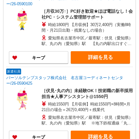
ー/26-0590100
［月収30万↑］PC好き歓迎★ほぼ電話なし！会
社PC・システム管理部サポート
時給1800円 【月収例】30万2,400円（実働8時
間・月21日出勤・残業なしの場合）
愛知県名古屋市中区／最寄駅：伏見（愛知県）
駅、丸の内（愛知県）駅 【丸の内駅出口すぐ
★】地下鉄鶴舞線利用の方も便利です！
詳細を見る
キープ
派遣社員
パーソルテンプスタッフ株式会社 名古屋コーディネートセンタ
ー/26-0590425
［伏見･丸の内］未経験OK！技術職の新卒採用
担当★人事アシスタント@1550円
時給1550円 【月収例】時給1550円×8時間×月
21日の場合＝26万0,400円＋残業代
愛知県名古屋市中区／最寄駅：伏見（愛知県）
駅、丸の内（愛知県）駅 ※地下鉄桜通線「丸の
内」徒歩1分 ＜駅出口目の前＞
詳細を見る
キープ