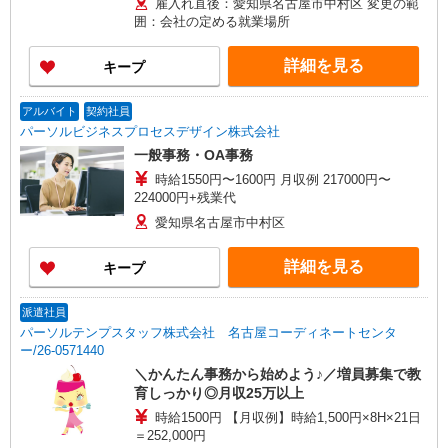
雇入れ直後：愛知県名古屋市中村区 変更の範
＞ ＊月22日勤務の場合 時給1,500円×8時間×22
囲：会社の定める就業場所
日⇒264,000円＋交通費＋残業代
詳細を見る
キープ
アルバイト
契約社員
パーソルビジネスプロセスデザイン株式会社
一般事務・OA事務
時給1550円〜1600円 月収例 217000円〜
224000円+残業代
愛知県名古屋市中村区
詳細を見る
キープ
派遣社員
パーソルテンプスタッフ株式会社 名古屋コーディネートセンタ
ー/26-0571440
＼かんたん事務から始めよう♪／増員募集で教
育しっかり◎月収25万以上
時給1500円 【月収例】時給1,500円×8H×21日
＝252,000円