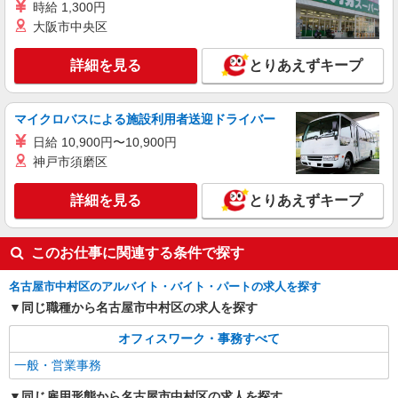
時給 1,300円
詳細を見る
キープ
大阪市中央区
派遣社員
詳細を見る
とりあえずキープ
パーソルエクセルHRパートナーズ株式会社
部内事務や経理のオシゴト
マイクロバスによる施設利用者送迎ドライバー
時給1,450円 ※当社規定あり
日給 10,900円〜10,900円
愛知県名古屋市中村区／最寄駅：名古屋駅、さ
さしまライブ駅
神戸市須磨区
詳細を見る
キープ
詳細を見る
とりあえずキープ
派遣社員
このお仕事に関連する条件で探す
パーソルテンプスタッフ株式会社 名古屋コーディネートセンタ
ー/26-0581423
名古屋市中村区のアルバイト・バイト・パートの求人を探す
＜未経験OK＞スマホ好きな方必見＊すぐ使え
同じ職種から名古屋市中村区の求人を探す
るように準備をするお仕事＠名駅
時給1500円
オフィスワーク・事務すべて
愛知県名古屋市中村区／最寄駅：名古屋駅
一般・営業事務
【ユニモール出口から徒歩30秒！】地上上がって
すぐ♪
同じ雇用形態から名古屋市中村区の求人を探す