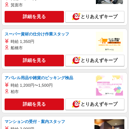
詳細を見る
キープ
箕面市
派遣社員
詳細を見る
とりあえずキープ
パーソルエクセルHRパートナーズ株式会社
一般事務
時給1,500円 ※当社規定あり
スーパー資材の仕分け作業スタッフ
愛知県名古屋市中村区／最寄駅：名古屋駅、さ
時給 1,350円
さしまライブ駅 名駅や米野駅から徒歩で通ってい
船橋市
る方が多いエリアです♪
詳細を見る
キープ
詳細を見る
とりあえずキープ
派遣社員
アパレル用品や雑貨のピッキング検品
パーソルテンプスタッフ株式会社 名古屋コーディネートセンタ
ー/26-0597801
時給 1,200円〜1,500円
［週2在宅★在宅インセンティブ支給有］大手
柏市
商社で営業サポート♪残業なし
時給1600円 【月収例】時給1,600円×7時間45
詳細を見る
とりあえずキープ
分×21日＝260,400円＋残業代★
愛知県名古屋市中村区／最寄駅：名古屋駅、名
鉄名古屋駅 ◆名古屋駅からはチカ直結で傘いら
マンションの受付・案内スタッフ
ず♪お天気も気にせず通勤♪