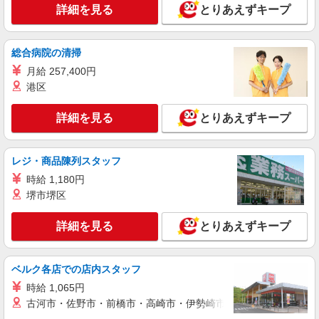
ピタッと17時で帰れる♪きまった手順でまいに
詳細を見る
とりあえずキープ
ちおしごと☆入力＆チェック！
時給1600円
愛知県名古屋市中村区／最寄駅：名古屋駅
総合病院の清掃
JR・名鉄各線、地下鉄桜通線、近鉄、あおなみ線
月給 257,400円
も便利！
港区
詳細を見る
キープ
詳細を見る
とりあえずキープ
派遣社員
パーソルテンプスタッフ株式会社 名古屋コーディネートセンタ
ー/26-0384389
レジ・商品陳列スタッフ
＼かんたん＊まいにち決まった作業／データ入
時給 1,180円
力＆チェックなど！名駅直結♪
堺市堺区
時給1600円 【月収例】時給1,600円×8時間×21
日＝268,800円
詳細を見る
とりあえずキープ
愛知県名古屋市中村区／最寄駅：名古屋駅
JR・名鉄各線、地下鉄桜通線、近鉄、あおなみ線
からも通勤便利
ベルク各店での店内スタッフ
詳細を見る
キープ
時給 1,065円
古河市・佐野市・前橋市・高崎市・伊勢崎市・太田市・館林市・
派遣社員