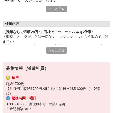
■電話も少なくもくもく進めていけますよ
もっと見る
■人間関係がよく気さくに質問できる環境
■みんな丁寧に教えてくれます
■20代・30代が多めで雰囲気もいいoffice
■派遣⇒正社員への登用実績あり
仕事内容
［残業なしで月収28万↑］商社でコツコツ♪ジムのお仕事♪
＜調整ごと・交渉ごとは一切なく、コツコツ・もくもく進めていけ
ます♪＞
●電話のとりつぎ（少なめ）、来客対応、ファイリングなどの庶務
もっと見る
●注文内容のデータ入力（注文はFAX・メールで入ります）
●システム上での在庫管理、チェック
●納品書のチェック、書類作成のサポート（フォーマットあり）
※不明点は気軽に聞ける環境です！その都度丁寧に教えてもらえる
募集情報（派遣社員）
ので安心★
給与
時給1700円
【月収例】時給1700円×8時間×月21日＝285,600円（＋残業
代）
勤務時間・曜日
9:00〜18:00（実働8時間、休憩1時間）
※時間相談OK！