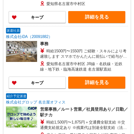
愛知県名古屋市中村区
詳細を見る
キープ
派遣社員
株式会社iDA（20091882）
事務
時給1500円〜1550円 ご経験・スキルにより考
慮致します スマホでかんたんに前払いで給与が受
け取れます（※上限、条件あり） 上限2万円まで
愛知県名古屋市中村区 JR線・名鉄線・近鉄
線・地下鉄・臨海高速鉄道 名古屋駅直結
詳細を見る
キープ
紹介予定派遣
株式会社グロップ 名古屋オフィス
営業事務／ルート営業／社員登用あり／日勤／
駅チカ
時給1,500円〜1,875円＋交通費全額支給 ※交
通費支給規定あり ※残業代は別途全額支給（法定
基準通り） ※給与の希望日払い制度あり ＜月収例