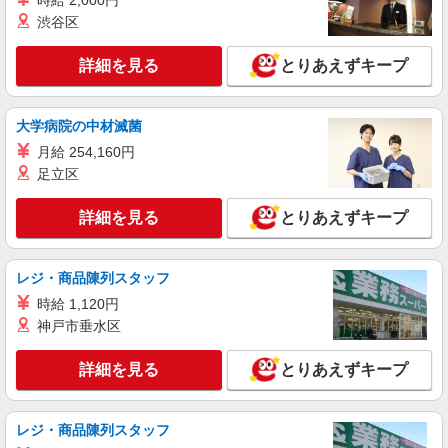
時給 2,000円
詳細を見る
キープ
渋谷区
派遣社員
詳細を見る
とりあえずキープ
パーソルテンプスタッフ株式会社 名古屋コーディネートセンタ
ー/26-0586465
［時給1650円］長期｜自由で楽しい職場★広
大学病院の中材滅菌
告会社での事務のお仕事♪＠名駅
月給 254,160円
時給1650円
足立区
愛知県名古屋市中村区／最寄駅：名古屋駅、名
鉄名古屋駅 ●JR・名鉄各線、近鉄、地下鉄桜通
詳細を見る
とりあえずキープ
線を利用の方にも便利です
詳細を見る
キープ
レジ・商品陳列スタッフ
正社員
時給 1,120円
社名非公開/オフィスワーク（愛知）
神戸市垂水区
オフィスワーク（愛知）
【月給】 ※下記金額は、8時間勤務の場合とな
詳細を見る
とりあえずキープ
ります。 愛知県：190,000円〜
愛知県 配属先により異なる ※転勤なし（自
宅から1時間30分以内、平均：1時間程度） 【変更
レジ・商品陳列スタッフ
の範囲：会社の定める場所】