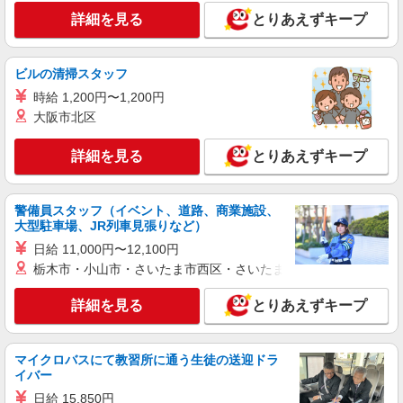
パーソルテンプスタッフ株式会社 名古屋コーディネートセンタ
詳細を見る
とりあえずキープ
ー/26-0556764
＼商社で経験を積もう！／受発注・輸出入・計
上などマルチプレイヤーに♪
ビルの清掃スタッフ
時給1600円〜1650円（経験・能力による） ※
時給 1,200円〜1,200円
経験に応じて相談【月収例】1,600円×7時間45分
×21日+残業代＝308,800円
大阪市北区
愛知県名古屋市中村区／最寄駅：名古屋駅
名古屋駅から地下直結のオフィスビル★アクセス
抜群の立地です◎
詳細を見る
とりあえずキープ
詳細を見る
キープ
警備員スタッフ（イベント、道路、商業施設、
派遣社員
大型駐車場、JR列車見張りなど）
パーソルテンプスタッフ株式会社 名古屋コーディネートセンタ
日給 11,000円〜12,100円
ー/26-0509186
栃木市・小山市・さいたま市西区・さいたま市岩槻区・久喜市・
＼事務未経験歓迎★／正社員化実績アリ＊テン
プの仲間も活躍中！
詳細を見る
とりあえずキープ
時給1550円 【月収例】時給1,550円×7時間45
分×21日＝252,262円＋残業代★
愛知県名古屋市中村区／最寄駅：名古屋駅、国
マイクロバスにて教習所に通う生徒の送迎ドラ
際センター駅 【他】東山線・近鉄・名鉄・あお
イバー
なみ線からも通いやすい♪
日給 15,850円