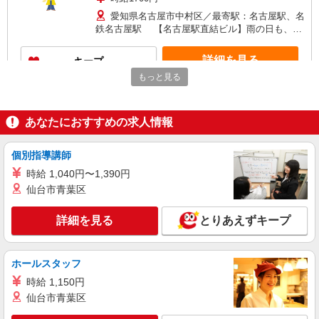
愛知県名古屋市中村区／最寄駅：名古屋駅、名
鉄名古屋駅 【名古屋駅直結ビル】雨の日も、暑
い日も通勤ラクチン♪
詳細を見る
キープ
もっと見る
派遣社員
パーソルテンプスタッフ株式会社 名古屋コーディネートセンタ
ー/26-0597617
あなたにおすすめの求人情報
［増員ポジション］庶務メインにお手伝い♪未
経験からはじめやすい事務★
個別指導講師
時給1600円 【月収例】時給1600円×7時間×月
時給 1,040円〜1,390円
21日＝235,200円
仙台市青葉区
愛知県名古屋市中村区／最寄駅：名古屋駅
＜駅直結＞桜通線・名鉄・近鉄・あおなみ線から
詳細を見る
とりあえずキープ
も通いやすい♪
詳細を見る
キープ
ホールスタッフ
派遣社員
時給 1,150円
パーソルテンプスタッフ株式会社 名古屋コーディネートセンタ
仙台市青葉区
ー/26-0393546