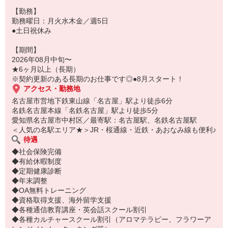
【勤務】
勤務曜日：月火水木金／週5日
●土日祝休み
【期間】
2026年08月中旬〜
★6ヶ月以上（長期）
※契約更新のある長期のお仕事です◎●8月スタート！
アクセス・勤務地
名古屋市営地下鉄東山線「名古屋」駅より徒歩6分
名鉄名古屋本線「名鉄名古屋」駅より徒歩5分
愛知県名古屋市中村区／最寄駅：名古屋駅、名鉄名古屋駅
＜人気の名駅エリア★＞JR・桜通線・近鉄・あおなみ線も便利♪
待遇
◆社会保険完備
◆有給休暇制度
◆定期健康診断
◆年末調整
◆OA無料トレーニング
◆資格取得支援、海外留学支援
◆各種通信教育講座・英会話スクール割引
◆各種カルチャースクール割引（アロマテラピー、フラワーア