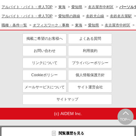
アルバイト・バイト・求人TOP
東海
愛知県
名古屋市中村区
パーソルテ
アルバイト・バイト・求人TOP
愛知県の路線
名鉄犬山線
名鉄名古屋駅
職種・条件一覧
オフィスワーク・事務
東海
愛知県
名古屋市中村区
掲載ご希望のお客様へ
よくある質問
お問い合わせ
利用規約
リンクについて
プライバシーポリシー
Cookieポリシー
個人情報保護方針
メールサービスについて
サイト運営会社
サイトマップ
(c) AIDEM Inc.
TOPへ
閲覧履歴を見る