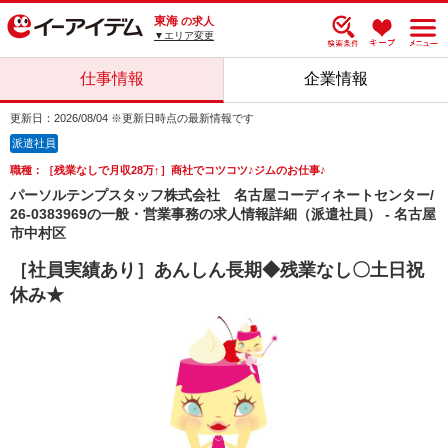
東海
の求人
▼エリア変更
仕事情報
企業情報
更新日：2026/08/04 ※更新日時点の最新情報です
派遣社員
職種：［残業なしで月収28万↑］商社でコツコツ♪ジムのお仕事♪
パーソルテンプスタッフ株式会社 名古屋コーディネートセンター/
26-0383969の一般・営業事務の求人情報詳細（派遣社員） - 名古屋
市中村区
［社員実績あり］あんしん長期◆残業なし〇土日祝
休み★