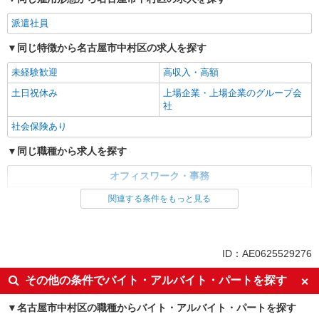
詳細を見る
キープ
派遣社員
派遣社員
同じ特徴から名古屋市中村区の求人を探す
パーソルエクセルHRパートナーズ株式会社
修理受付の内容チェックや部品発注などの事務
未経験歓迎
高収入・高額
時給1,520円 ※当社規定あり
土日祝休み
上場企業・上場企業のグループ会
社
愛知県名古屋市中村区／最寄駅：名鉄名古屋
駅、ささしまライブ駅
社会保険あり
同じ職種から求人を探す
詳細を見る
キープ
オフィスワーク・事務
一般・営業事務
関連する条件をもっと見る
同じ特徴から求人を探す
未経験歓迎
土日祝休み
ID：AE0625529276
上場企業・上場企業のグループ会
社会保険あり
その他の条件でバイト・アルバイト・パートを探す
社
名古屋市中村区の職種からバイト・アルバイト・パートを探す