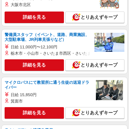
時給1600円
大阪市北区
愛知県名古屋市中村区／最寄駅：名古屋駅、名
鉄名古屋駅 ●大名古屋ビルヂング＊名古屋駅地
詳細を見る
とりあえずキープ
下直結で通いやすい＊好立地♪
詳細を見る
キープ
警備員スタッフ（イベント、道路、商業施設、
大型駐車場、JR列車見張りなど）
派遣社員
日給 11,000円〜12,100円
パーソルテンプスタッフ株式会社 名古屋コーディネートセンタ
ー/26-0586465
栃木市・小山市・さいたま市西区・さいたま市岩槻区・久喜市・
［時給1650円］長期｜自由で楽しい職場★広
詳細を見る
告会社での事務のお仕事♪＠名駅
とりあえずキープ
時給1650円
愛知県名古屋市中村区／最寄駅：名古屋駅、名
マイクロバスにて教習所に通う生徒の送迎ドラ
鉄名古屋駅 ●JR・名鉄各線、近鉄、地下鉄桜通
イバー
線を利用の方にも便利です
日給 15,850円
詳細を見る
キープ
箕面市
派遣社員
詳細を見る
とりあえずキープ
パーソルエクセルHRパートナーズ株式会社
サポート事務