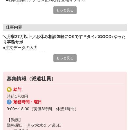
■お仕事帰りにお買い物も
もっと見る
■同じ業務の方もいる安心環境
■サポートしあう体制が整っていて安心です
■ネイルや髪色も自分らしく好きなカラーOK
■キラキラ指先でモチベもUP
仕事内容
＼月収27万以上／お休み相談気軽にOKです＊タイパGOOD♪ゆった
り事務サポ
●注文データの入力
●納期のチェック、連携
もっと見る
●見積書作成（フォーマットあり）
●電話対応、その他庶務
※同業務の方たちから、ゆっくり丁寧に教えてもらえて安心◎
※できることから少しずつお任せします！
募集情報（派遣社員）
給与
時給1700円
勤務時間・曜日
9:00〜18:00（実働8時間、休憩1時間）
【勤務】
勤務曜日：月火水木金／週5日