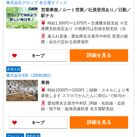
株式会社グロップ 名古屋オフィス
営業事務／ルート営業／社員登用あり／日勤／
駅チカ
時給1,500円〜1,875円＋交通費全額支給 ※交
通費支給規定あり ※残業代は別途全額支給（法定
基準通り） ※給与の希望日払い制度あり ＜月収例
雇入れ直後：愛知県名古屋市中村区 変更の範
＞ ＊月22日勤務の場合 時給1,500円×8時間×22
囲：会社の定める就業場所
日⇒264,000円＋交通費＋残業代
詳細を見る
キープ
派遣社員
株式会社iDA（20091882）
事務
時給1500円〜1550円 ご経験・スキルにより考
慮致します スマホでかんたんに前払いで給与が受
け取れます（※上限、条件あり） 上限2万円まで
愛知県名古屋市中村区 JR線・名鉄線・近鉄
線・地下鉄・臨海高速鉄道 名古屋駅直結
詳細を見る
キープ
アルバイト
契約社員