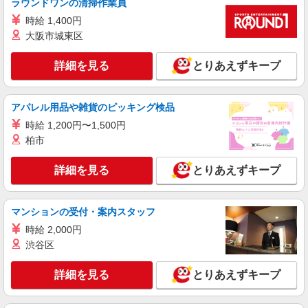
時給1,550円 ※当社規定あり
ラウンドワンの清掃作業員
愛知県名古屋市中村区／最寄駅：近鉄名古屋
時給 1,400円
駅、伏見（愛知県）駅 暑い日も地下からスグそば
大阪市城東区
まで行けます♪
詳細を見る
キープ
詳細を見る
とりあえずキープ
派遣社員
アパレル用品や雑貨のピッキング検品
パーソルテンプスタッフ株式会社 名古屋コーディネートセンタ
ー/26-0571199
時給 1,200円〜1,500円
正社員化実績あり！［駅近］美容機器メーカー
柏市
で事務サポ★同業務多数
時給1600円 ●月収例：298,800円（時給1600円
詳細を見る
とりあえずキープ
×8時間×21日＋残業15時間）
愛知県名古屋市中村区／最寄駅：亀島駅、栄生
駅 ●自転車通勤OK
マンションの受付・案内スタッフ
時給 2,000円
詳細を見る
キープ
渋谷区
派遣社員
詳細を見る
とりあえずキープ
パーソルテンプスタッフ株式会社 名古屋コーディネートセンタ
ー/26-0500098