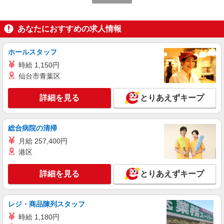
詳細を見る
キープ
派遣社員
あなたにおすすめの求人情報
パーソルテンプスタッフ株式会社 名古屋コーディネートセンタ
ー/26-0544132
ホールスタッフ
［高時給1600円］コツコツだけど楽しめる！
時給 1,150円
人気のメーカーで事務★
仙台市青葉区
時給1600円 【月収例】時給1600円×7時間45分
×月21日＝260,400円
詳細を見る
とりあえずキープ
愛知県名古屋市中村区／最寄駅：本陣駅、中村
日赤駅 ■バス停「豊臣小学校」すぐ
総合病院の清掃
詳細を見る
キープ
月給 257,400円
港区
派遣社員
パーソルテンプスタッフ株式会社 名古屋コーディネートセンタ
ー/26-0603080
詳細を見る
とりあえずキープ
＼同じ業務の仲間がいて心強い＆お休みとりや
すい／入力多め＊社員サポ
レジ・商品陳列スタッフ
時給1600円
時給 1,180円
愛知県名古屋市中村区／最寄駅：名古屋駅