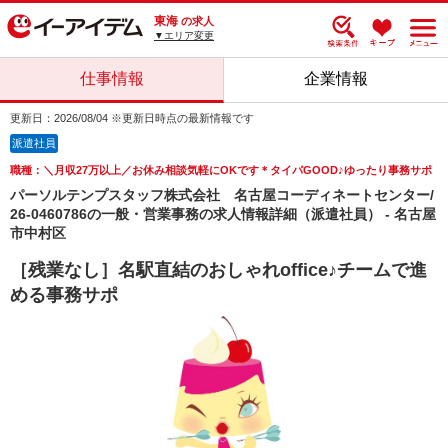
東海
の求人
▼エリア変更
仕事情報
企業情報
更新日：2026/08/04 ※更新日時点の最新情報です
派遣社員
職種：＼月収27万以上／お休み相談気軽にOKです＊タイパGOOD♪ゆったり事務サポ
パーソルテンプスタッフ株式会社 名古屋コーディネートセンター/
26-0460786の一般・営業事務の求人情報詳細（派遣社員） - 名古屋
市中村区
［残業なし］名駅直結のおしゃれoffice♪チームで進
める事務サポ