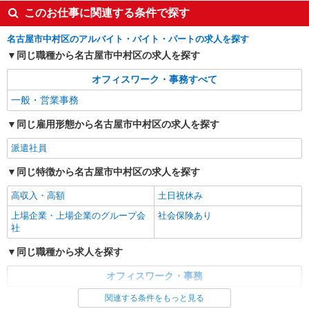
パーソルテンプスタッフ株式会社 名古屋コーディネートセンタ
このお仕事に関連する条件で探す
ー/26-0607744
［出社は週1日のみ！］教育体制あり★転職部
名古屋市中村区のアルバイト・バイト・パートの求人を探す
門でお仕事！メール中心の事務
同じ職種から名古屋市中村区の求人を探す
時給1450円 【月収例】262,721円（21日出社
＋残業20時間の場合）
オフィスワーク・事務すべて
愛知県名古屋市中村区／最寄駅：名古屋駅、名
一般・営業事務
鉄名古屋駅 ＜名古屋駅より地下直結＞JR・桜通
線・近鉄・あおなみ線も便利♪
同じ雇用形態から名古屋市中村区の求人を探す
詳細を見る
キープ
派遣社員
派遣社員
同じ特徴から名古屋市中村区の求人を探す
パーソルテンプスタッフ株式会社 名古屋コーディネートセンタ
高収入・高額
ー/26-0579158
土日祝休み
［週1日は在宅勤務OK♪］電話対応なし！コツ
上場企業・上場企業のグループ会
社会保険あり
コツ・もくもくデータ入力★
社
時給1500円 【月収例】時給1500円×7時間40分
同じ職種から求人を探す
×21日＝241,605円＋残業代
愛知県名古屋市中村区／最寄駅：名古屋駅、さ
オフィスワーク・事務
さしまライブ駅 ●ささしまライブ駅直結／名駅
一般・営業事務
から歩いている方も多いです♪
関連する条件をもっと見る