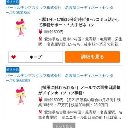
派遣社員
パーソルテンプスタッフ株式会社 名古屋コーディネートセンタ
ー/26-0601844
＜駅1分＞17時15分定時ピタっ♪コミュ活かし
て事務サポート＊大手ゼネコン
時給1500円
愛知県名古屋市中村区／最寄駅：亀島駅、栄生
駅 名古屋駅西口からも、徒歩12〜15分で到着！
亀島駅からは約90歩！
詳細を見る
キープ
派遣社員
パーソルテンプスタッフ株式会社 名古屋コーディネートセンタ
ー/26-0553069
［採用に触れられる♪］メールでの面接日調整
がメイン★コツコツ事務♪
時給1500円 【月21日勤務の場合の月収例】残
業10時間：27万円│残業20時間：28.9万円
愛知県名古屋市中村区／最寄駅：名古屋駅、名
鉄名古屋駅 ※ユニモール出口目の前！ほぼ傘い
らず♪JR・近鉄・桜通線も便利
もっと見る