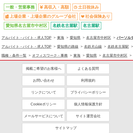
一般・営業事務
高収入・高額
土日祝休み
上場企業・上場企業のグループ会社
社会保険あり
愛知県名古屋市中村区
名鉄名古屋駅
名古屋駅
アルバイト・バイト・求人TOP
東海
愛知県
名古屋市中村区
パーソルテ
アルバイト・バイト・求人TOP
愛知県の路線
名鉄犬山線
名鉄名古屋駅
職種・条件一覧
オフィスワーク・事務
東海
愛知県
名古屋市中村区
掲載ご希望のお客様へ
よくある質問
お問い合わせ
利用規約
リンクについて
プライバシーポリシー
Cookieポリシー
個人情報保護方針
メールサービスについて
サイト運営会社
サイトマップ