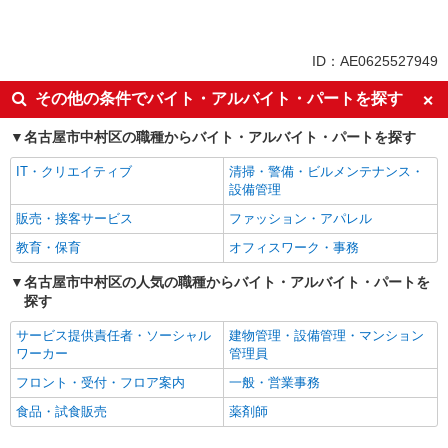
詳細を見る
キープ
同じ特徴から求人を探す
土日祝休み
上場企業・上場企業のグループ会
派遣社員
ID：AE0625527949
社
パーソルテンプスタッフ株式会社 名古屋コーディネートセンタ
ー/26-0400460
その他の条件でバイト・アルバイト・パートを探す
社会保険あり
［正社員化実績あり］気楽に進められるルーテ
ィンwork★商社でコツコツ事務
名古屋市中村区の職種からバイト・アルバイト・パートを探す
時給1600円 【月収例】時給1600円×8時間×月
IT・クリエイティブ
清掃・警備・ビルメンテナンス・
21日＝268,800円
設備管理
愛知県名古屋市中村区／最寄駅：名古屋駅、名
販売・接客サービス
ファッション・アパレル
鉄名古屋駅 ※桜通線・名鉄・近鉄・あおなみ線
からもアクセス◎
教育・保育
オフィスワーク・事務
詳細を見る
キープ
名古屋市中村区の人気の職種からバイト・アルバイト・パートを
探す
サービス提供責任者・ソーシャル
建物管理・設備管理・マンション
ワーカー
管理員
フロント・受付・フロア案内
一般・営業事務
食品・試食販売
薬剤師