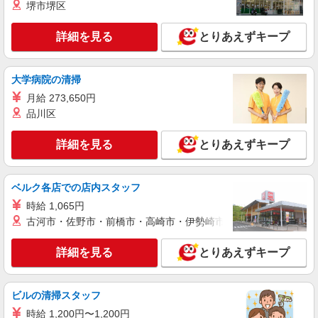
堺市堺区
＜駅チカ♪＞あおなみ線・名鉄・近鉄をご利用の方
も便利！
詳細を見る
とりあえずキープ
詳細を見る
キープ
派遣社員
大学病院の清掃
パーソルテンプスタッフ株式会社 名古屋コーディネートセンタ
ー/26-0605285
月給 273,650円
品川区
＼貿易デビュー応援♪／月収30万↑当社スタッ
フの方も活躍中＊輸入出の事務
詳細を見る
とりあえずキープ
時給1600円〜1650円（経験・能力による）
【月収例】308,100円（時給1650円・月21日・残
業20時間の場合）
愛知県名古屋市中村区／最寄駅：名古屋駅
ベルク各店での店内スタッフ
※名駅直結！JR・名鉄・近鉄・あおなみ線の方も
便利です♪
時給 1,065円
詳細を見る
キープ
古河市・佐野市・前橋市・高崎市・伊勢崎市・太田市・館林市・
詳細を見る
とりあえずキープ
派遣社員
パーソルテンプスタッフ株式会社 名古屋コーディネートセンタ
ー/26-0567735
ビルの清掃スタッフ
★社員化実績あり《時短相談OK》ほぼ電話な
し＊ジムのお仕事♪
時給 1,200円〜1,200円