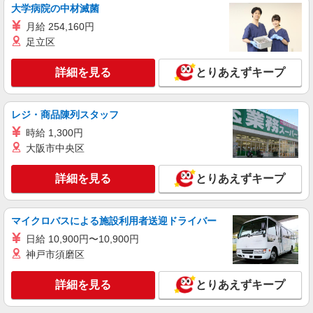
［事務未経験OK！］PCスキルは不問★コツコ
大学病院の中材滅菌
ツ集中できる♪書類チェック
月給 254,160円
時給1600円 【月収例】時給1600円×7時間30分
足立区
×月21日＝252,000円
愛知県名古屋市中村区／最寄駅：名古屋駅
詳細を見る
とりあえずキープ
＜名古屋駅直結＞桜通線・名鉄・近鉄・あおなみ
線からも便利！
詳細を見る
キープ
レジ・商品陳列スタッフ
時給 1,300円
派遣社員
大阪市中央区
パーソルテンプスタッフ株式会社 名古屋コーディネートセンタ
ー/26-0598178
詳細を見る
とりあえずキープ
［未経験OKだけど1650円］間違い探しみたい
★原稿の不備チェック＠9月
時給1650円
マイクロバスによる施設利用者送迎ドライバー
愛知県名古屋市中村区／最寄駅：ささしまライ
日給 10,900円〜10,900円
ブ駅、名鉄名古屋駅 ●名駅から徒歩圏内★／大
神戸市須磨区
須観音駅徒歩10分・名鉄山王駅徒歩15分
詳細を見る
キープ
詳細を見る
とりあえずキープ
派遣社員