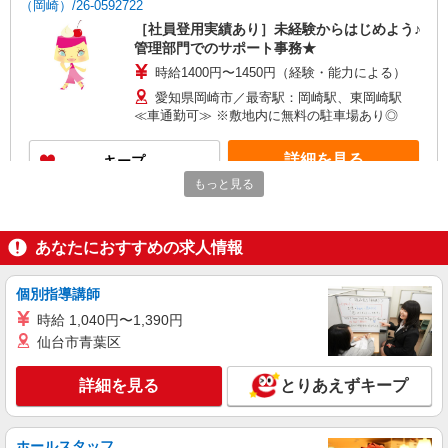
（岡崎）/26-0592722
［社員登用実績あり］未経験からはじめよう♪
管理部門でのサポート事務★
時給1400円〜1450円（経験・能力による）
愛知県岡崎市／最寄駅：岡崎駅、東岡崎駅
≪車通勤可≫ ※敷地内に無料の駐車場あり◎
詳細を見る
キープ
もっと見る
派遣社員
パーソルテンプスタッフ株式会社 中部コーディネートセンター二課
（岡崎）/26-0595338
あなたにおすすめの求人情報
9月開始★［岡崎駅8分│土日祝休］PMだけの
時短OK★急なお休みも◎事務
個別指導講師
時給1400円〜1450円（経験・能力による）
時給 1,040円〜1,390円
愛知県岡崎市／最寄駅：岡崎駅、東岡崎駅
仙台市青葉区
≪車通勤可≫ ※敷地内に無料の駐車場あり◎
詳細を見る
とりあえずキープ
詳細を見る
キープ
派遣社員
ホールスタッフ