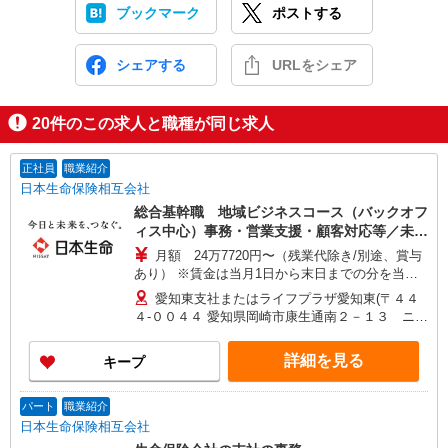
ブックマーク
ポストする
シェアする
URLをシェア
20
件のこの求人と職種が同じ求人
正社員
職業紹介
日本生命保険相互会社
総合基幹職 地域ビジネスコース（バックオフ
ィス中心）事務・営業支援・顧客対応等／未経
験可！
月額 24万7720円〜（残業代除き/別途、賞与
あり） ※賃金は当月1日から末日までの分を当月
20日支払（時間外勤務手当等については当月1日か
愛知東支社またはライフプラザ愛知東(〒４４
ら末日までの分を翌月20日に支払） 想定年収
４-００４４ 愛知県岡崎市康生通南２－１３ ニッ
430万〜460万 ※時間外勤務手当(法定内20時間・
セイ岡崎ビル２F) ※ただし、採用時の居住地から
法定外0時間*想定)を含むモデル年収 *毎営業日
通勤可能な範囲内で、上記以外の事業所に初期配
詳細を見る
キープ
9:00〜18:00勤務する場合の残業時間のイメージ
属・異動となる可能性があります。
※賞与は支給対象期間を通じて勤務した場合の想
定額 ※入社時の年収は、選考を通じて決定 ※入社
パート
職業紹介
後の昇給額は、昇格・職務成果等の状況に応じて
日本生命保険相互会社
変動 ※将来的なステップアップにより、記載金額