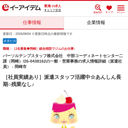
東海
の求人
▼エリア変更
仕事情報
企業情報
更新日：2026/08/04 ※更新日時点の最新情報です
派遣社員
職種：［2名募集◆岡崎］総合病院でジムのお仕事♪
パーソルテンプスタッフ株式会社 中部コーディネートセンター二
課（岡崎）/26-0438162の一般・営業事務の求人情報詳細（派遣社
員） - 岡崎市
［社員実績あり］派遣スタッフ活躍中☆あんしん長
期○残業なし♪