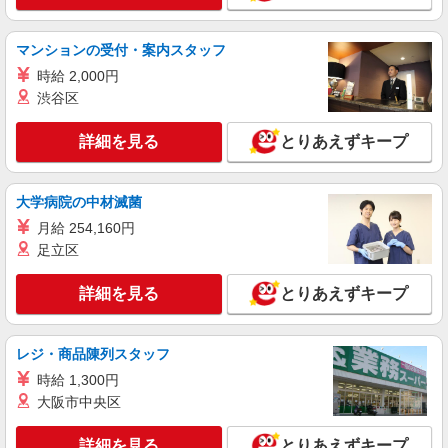
て10分ほど！ ≪車通勤可≫ お車通勤ご希望の
場合は、ご自身での駐車場手配が必要です。
詳細を見る
キープ
マンションの受付・案内スタッフ
時給 2,000円
派遣社員
渋谷区
パーソルテンプスタッフ株式会社 中部コーディネートセンター二課
（岡崎）/26-0503462
詳細を見る
［増員募集☆］期間限定！インフラ関連企業で
とりあえずキープ
一般事務♪
時給1450円
大学病院の中材滅菌
愛知県岡崎市／最寄駅：美合駅、岡崎駅 ≪
月給 254,160円
車通勤可≫ 無料駐車場あり
足立区
詳細を見る
キープ
詳細を見る
とりあえずキープ
派遣社員
パーソルテンプスタッフ株式会社 中部コーディネートセンター二課
レジ・商品陳列スタッフ
（岡崎）/26-0600158
≪接客経験も活かせる♪≫未経験からのトライ
時給 1,300円
OK☆営業サポート事務
大阪市中央区
時給1550円〜1600円（経験・能力による）
詳細を見る
とりあえずキープ
愛知県岡崎市／最寄駅：大門（愛知県）駅、東