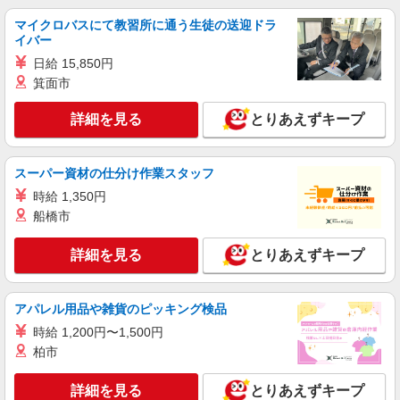
詳細を見る
キープ
マイクロバスにて教習所に通う生徒の送迎ドラ
イバー
派遣社員
日給 15,850円
パーソルテンプスタッフ株式会社 中部コーディネートセンター二課
（岡崎）/26-0609676
箕面市
≪岡崎市戸崎町≫ 外線電話なし♪コツコツ・
定型◎カンタン事務
詳細を見る
とりあえずキープ
時給1400円
愛知県岡崎市／最寄駅：岡崎駅、東岡崎駅
スーパー資材の仕分け作業スタッフ
≪車通勤可≫ ※お車通勤の場合、ご自身での手配
をお願いします
時給 1,350円
船橋市
詳細を見る
キープ
詳細を見る
とりあえずキープ
派遣社員
パーソルテンプスタッフ株式会社 中部コーディネートセンター二課
（岡崎）/26-0579400
アパレル用品や雑貨のピッキング検品
［毎日17:00退社OK♪］土日祝休み｜残業なし
｜ヒガオカエリアで入力事務
時給 1,200円〜1,500円
柏市
時給1500円
愛知県岡崎市／最寄駅：北岡崎駅、岡崎公園前
詳細を見る
とりあえずキープ
駅 【岡崎市康生エリア】東岡崎駅から北へ歩い