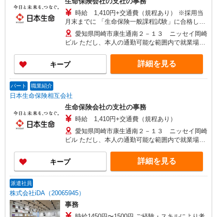
生命保険会社の支社の事務
以上の昇給も可能
時給 1,410円+交通費（規程あり） ※採用当
月末までに 「生命保険一般課程試験」に合格し、
契約を更新した場合は、翌月から1,510円になりま
愛知県岡崎市康生通南２－１３ ニッセイ岡崎
す
ビル ただし、本人の通勤可能な範囲内で就業場所
の変更を行うことがあります
詳細を見る
キープ
パート
職業紹介
日本生命保険相互会社
生命保険会社の支社の事務
時給 1,410円+交通費（規程あり）
愛知県岡崎市康生通南２－１３ ニッセイ岡崎
ビル ただし、本人の通勤可能な範囲内で就業場所
の変更を行うことがあります。
詳細を見る
キープ
派遣社員
株式会社iDA（20065945）
事務
時給1450円〜1500円 ご経験・スキルにより考