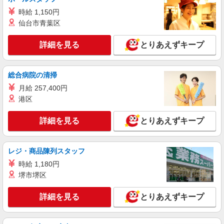
パーソルテンプスタッフ株式会社 中部コーディネートセンター二課
時給 1,150円
（岡崎）/26-0468065
仙台市青葉区
＜岡崎市＞事務デビュー応援☆彡接客や販売経
験活かせる事務のオシゴト◎
詳細を見る
とりあえずキープ
時給1450円
愛知県岡崎市／最寄駅：東岡崎駅、北野桝塚
駅 【岡崎市薮田】豊田南部エリアからの通勤も
総合病院の清掃
ベンリなエリア ≪車通勤可≫ オフィス⇔駐車場
月給 257,400円
は徒歩2〜3分と近め♪
詳細を見る
キープ
港区
派遣社員
詳細を見る
とりあえずキープ
パーソルテンプスタッフ株式会社 中部コーディネートセンター二課
（岡崎）/26-0586199
［キラピカofficeが魅力★］ちょこっと時短も
レジ・商品陳列スタッフ
OK！大手メーカーで事務＊岡崎
時給 1,180円
時給1550円
堺市堺区
愛知県岡崎市／最寄駅：岡崎駅、名電長沢駅
【岡崎市牧平町】豊川・幸田エリアからも通いや
詳細を見る
とりあえずキープ
すい立地です。 ≪車通勤可≫ 無料駐車場をご利
用いただけます。
詳細を見る
キープ