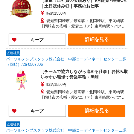
［派遣→正社員の実績あり］9月開始×時短OK
｜土日祝休み◎｜事務のお仕事
時給1550円
愛知県岡崎市／最寄駅：北岡崎駅、東岡崎駅
【岡崎市の広幡・愛宕エリア】東岡崎駅〜バスで
の通勤も可能です ≪車通勤可≫ 駐車場完備（も
ちろん無料♪）
詳細を見る
キープ
派遣社員
パーソルテンプスタッフ株式会社 中部コーディネートセンター二課
（岡崎）/26-0507306
［チームで協力しながら進める仕事］お休み取
りやすい職場で営業事務・岡崎
時給1550円
愛知県岡崎市／最寄駅：北岡崎駅、東岡崎駅
【岡崎市の広幡・愛宕エリア】東岡崎駅〜バスで
の通勤も可能です ≪車通勤可≫ 駐車場完備（も
ちろん無料♪）
詳細を見る
キープ
派遣社員
パーソルテンプスタッフ株式会社 中部コーディネートセンター二課