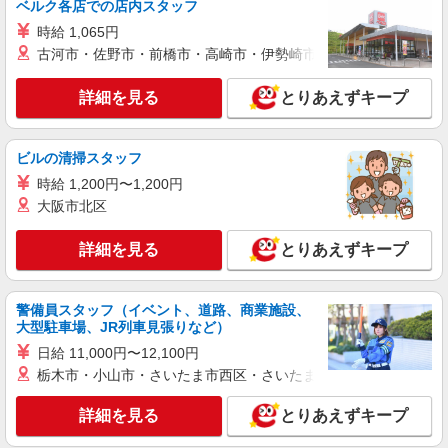
ベルク各店での店内スタッフ
派遣社員
時給 1,065円
パーソルテンプスタッフ株式会社 中部コーディネートセンター二課
古河市・佐野市・前橋市・高崎市・伊勢崎市・太田市・館林市・
（岡崎）/26-0531172
［土日祝休みも相談OK］歴史の長い商社にて
詳細を見る
とりあえずキープ
営業アシスタント｜北岡崎エリア
時給1550円
愛知県岡崎市／最寄駅：北岡崎駅、東岡崎駅
ビルの清掃スタッフ
【岡崎市井田南町】豊田市方面からもアクセスし
時給 1,200円〜1,200円
やすいエリアです ≪車通勤可≫
大阪市北区
詳細を見る
キープ
詳細を見る
とりあえずキープ
紹介予定派遣
パーソルテンプスタッフ株式会社 中部コーディネートセンター二課
（岡崎）/26-0456760
警備員スタッフ（イベント、道路、商業施設、
≪長期×安定できる好条件☆≫ 社員のみなさ
大型駐車場、JR列車見張りなど）
んをサポート！オフィス事務
日給 11,000円〜12,100円
時給1450円
栃木市・小山市・さいたま市西区・さいたま市岩槻区・久喜市・
愛知県岡崎市／最寄駅：東岡崎駅、岡崎駅
※派遣期間の就業は豊橋駅エリアの支店もOK！ご
詳細を見る
とりあえずキープ
相談ください♪