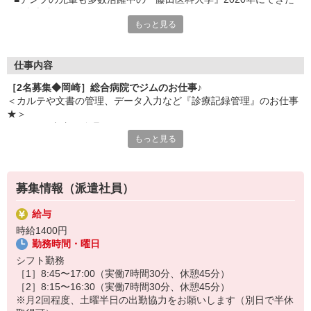
総合病院
もっと見る
■バックヤード業務なので患者さんの対応なし
■データ入力がほとんどです
■派遣から社員への登用実績もあり
■安定感バツグンの環境で長く働けそう
仕事内容
［2名募集◆岡崎］総合病院でジムのお仕事♪
＜カルテや文書の管理、データ入力など『診療記録管理』のお仕事
★＞
●カルテや文書の管理
もっと見る
●診療情報のデータ入力
●病気ごとの症例データベースへの入力・登録
●傷病や治療内容に応じた番号（コード）のチェック
※マニュアル・ルールに沿ってシステムへ入力することがほとんど
募集情報（派遣社員）
です★
給与
時給1400円
勤務時間・曜日
シフト勤務
［1］8:45〜17:00（実働7時間30分、休憩45分）
［2］8:15〜16:30（実働7時間30分、休憩45分）
※月2回程度、土曜半日の出勤協力をお願いします（別日で半休