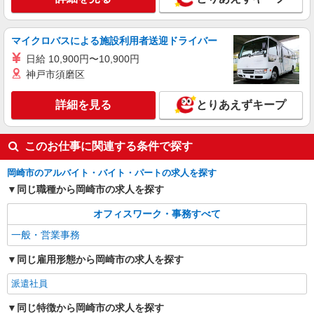
岡崎駅 【岡崎市立葵中学校区】バス停が近くに
あります ≪車通勤可≫ 無料駐車場をご利用いた
だけます。
マイクロバスによる施設利用者送迎ドライバー
詳細を見る
キープ
日給 10,900円〜10,900円
神戸市須磨区
派遣社員
パーソルテンプスタッフ株式会社 中部コーディネートセンター二課
（岡崎）/26-0527303
詳細を見る
とりあえずキープ
［岡崎中心地×土日祝休み］歴史の深い老舗企
業で事務＜1600円×即日開始＞
このお仕事に関連する条件で探す
時給1600円
愛知県岡崎市／最寄駅：東岡崎駅 【岡崎市
岡崎市のアルバイト・バイト・パートの求人を探す
唐沢町】東岡崎駅から北方面へ歩いて5分程度！
同じ職種から岡崎市の求人を探す
≪車通勤可≫ お車通勤ご希望の方はご自身での駐
車場手配が必要です。
詳細を見る
キープ
オフィスワーク・事務すべて
一般・営業事務
派遣社員
パーソルテンプスタッフ株式会社 中部コーディネートセンター二課
同じ雇用形態から岡崎市の求人を探す
（岡崎）/26-0547236
派遣社員
＜このエリアでレア！土日祝休み＞優良メーカ
ー｜アシスタント事務｜1600円
同じ特徴から岡崎市の求人を探す