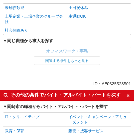
時給1600円
未経験歓迎
土日祝休み
愛知県岡崎市／最寄駅：大門（愛知県）駅
【岡崎市北部エリア】豊田市方面からも通勤スム
上場企業・上場企業のグループ会
車通勤OK
ーズなエリアです ≪車通勤可≫ 無料駐車場をご
社
利用いただけます。
詳細を見る
キープ
社会保険あり
同じ職種から求人を探す
派遣社員
パーソルテンプスタッフ株式会社 中部コーディネートセンター二課
オフィスワーク・事務
（岡崎）/26-0546086
★リストを見ながらコツコツ入力★祝日休みも
一般・営業事務
関連する条件をもっと見る
OK×残業なし＜岡崎市北部＞
同じ特徴から求人を探す
時給1500円
愛知県岡崎市／最寄駅：北岡崎駅、東岡崎駅
未経験歓迎
土日祝休み
ID：AE0625528501
【岡崎市井田南町】北岡崎駅〜徒歩数分。近くに
上場企業・上場企業のグループ会
車通勤OK
は飲食店など充実 ≪車通勤可≫ ※駐車場はご自
その他の条件でバイト・アルバイト・パートを探す
社
身での手配・ご負担をお願いします
詳細を見る
キープ
社会保険あり
岡崎市の職種からバイト・アルバイト・パートを探す
IT・クリエイティブ
イベント・キャンペーン・アミュ
ーズメント
教育・保育
販売・接客サービス