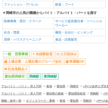
ファッション・アパレル
飲食・フード
岡崎市の人気の職種からバイト・アルバイト・パートを探す
医療事務・受付・クラーク
サービス提供責任者・ソーシャル
ワーカー
弁当・惣菜
梱包・仕分け・ピッキング
清掃・ハウスクリーニング
食品・試食販売
一般・営業事務
未経験歓迎
土日祝休み
上場企業・上場企業のグループ会社
車通勤OK
社会保険あり
愛知県岡崎市
岡崎駅
東岡崎駅
アルバイト・バイト・求人TOP
東海
愛知県
岡崎市
パーソルテンプスタ
アルバイト・バイト・求人TOP
愛知県の路線
愛知環状鉄道
岡崎駅
パ
職種・条件一覧
オフィスワーク・事務
東海
愛知県
岡崎市
パーソル