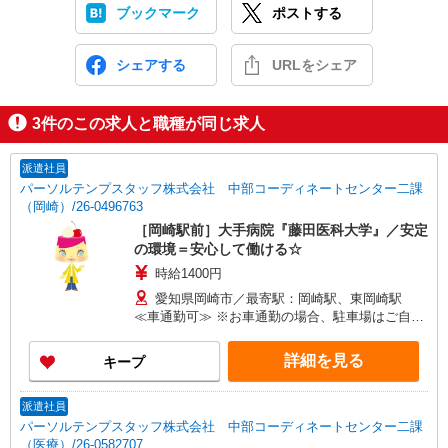
ブックマーク
ポストする
シェアする
URLをシェア
3
件のこの求人と職種が同じ求人
派遣社員
パーソルテンプスタッフ株式会社 中部コーディネートセンター二課
（岡崎）/26-0496763
［岡崎駅前］大手病院『藤田医科大学』／安定
の環境＝安心して働ける☆
時給1400円
愛知県岡崎市／最寄駅：岡崎駅、東岡崎駅
≪車通勤可≫ ※お車通勤の場合、駐車場はご自身
で手配・ご負担をお願いします
詳細を見る
キープ
派遣社員
パーソルテンプスタッフ株式会社 中部コーディネートセンター二課
（医療）/26-0582707