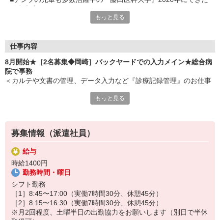
総合病院
もっと見る
■バックヤード業務なので患者さんの対応なし
■データ入力がほとんどです
■派遣から社員への登用実績もあり
■安定感バツグンの環境で長く働けそう
仕事内容
8月開始★［2名募集◆岡崎］バックヤードでの入力メイン★総合病
院で事務
＜カルテや文書の管理、データ入力など『診療記録管理』のお仕事
★＞
もっと見る
●診療情報のデータ入力
●病気ごとの症例データベースへの入力・登録
●傷病や治療内容に応じた番号（コード）のチェック
●カルテや文書の管理
募集情報（派遣社員）
※マニュアル・ルールに沿ってシステムへ入力することがほとんど
です★
給与
時給1400円
勤務時間・曜日
シフト勤務
［1］8:45〜17:00（実働7時間30分、休憩45分）
［2］8:15〜16:30（実働7時間30分、休憩45分）
※月2回程度、土曜半日の出勤協力をお願いします（別日で半休