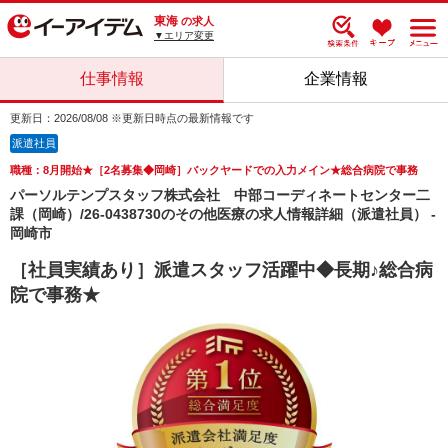
東海
の求人
▼エリア変更
仕事情報
企業情報
更新日：2026/08/08 ※更新日時点の最新情報です
派遣社員
職種：8月開始★［2名募集◆岡崎］バックヤードでの入力メイン★総合病院で事務
パーソルテンプスタッフ株式会社 中部コーディネートセンター二
課（岡崎）/26-0438730のその他医療の求人情報詳細（派遣社員） -
岡崎市
［社員実績あり］派遣スタッフ活躍中◆長期♪総合病
院で事務★