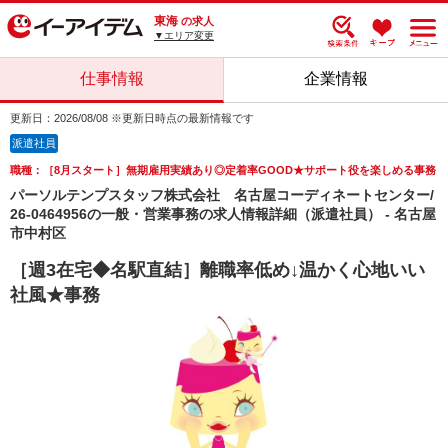
東海
の求人
▼エリア変更
仕事情報
企業情報
更新日：2026/08/08 ※更新日時点の最新情報です
派遣社員
職種：［8月スタート］無期雇用実績あり◎定着率GOOD★サポート役を楽しめる事務
パーソルテンプスタッフ株式会社 名古屋コーディネートセンター/
26-0464956の一般・営業事務の求人情報詳細（派遣社員） - 名古屋
市中村区
［週3在宅◆名駅直結］離職率低め↓温かく心地いい
社風★事務