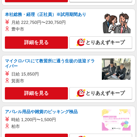
派遣社員
パーソルテンプスタッフ株式会社 名古屋コーディネートセンタ
本社総務・経理（正社員）※試用期間あり
ー/26-0589756
月給 222,750円〜230,750円
［時間に追われず★］未経験OK＊コツコツ入
豊中市
力とかんたんチェック事務＠9月
時給1650円
詳細を見る
とりあえずキープ
愛知県名古屋市中村区／最寄駅：名古屋駅
詳細を見る
キープ
マイクロバスにて教習所に通う生徒の送迎ドラ
イバー
派遣社員
日給 15,850円
パーソルテンプスタッフ株式会社 名古屋コーディネートセンタ
箕面市
ー/26-0617718
［11月末までの短期ワーク］時給1550円！指
詳細を見る
とりあえずキープ
示を貰えるので安心！一般事務
時給1550円 【月収例】時給1,550円×実働6〜8
時間×月21日＝195,300〜260.400円
アパレル用品や雑貨のピッキング検品
愛知県名古屋市中村区／最寄駅：名古屋駅、名
時給 1,200円〜1,500円
鉄名古屋駅 ●JR・名鉄・地下鉄桜通線・近鉄・
柏市
あおなみ線も便利！
詳細を見る
キープ