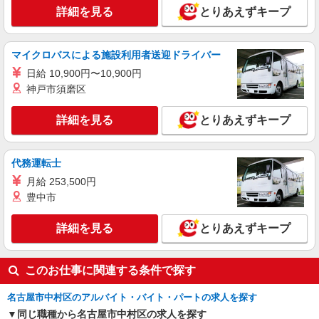
詳細を見る
とりあえずキープ
も通勤◎
詳細を見る
キープ
マイクロバスによる施設利用者送迎ドライバー
派遣社員
日給 10,900円〜10,900円
パーソルテンプスタッフ株式会社 名古屋コーディネートセンタ
神戸市須磨区
ー/26-0411378
スピードよりも正確さ！チェック・テンプレー
詳細を見る
とりあえずキープ
ト入力が中心☆サポート体制◎
時給1600円
愛知県名古屋市中村区／最寄駅：栄生駅、亀島
代務運転士
駅
月給 253,500円
豊中市
詳細を見る
キープ
詳細を見る
とりあえずキープ
派遣社員
パーソルテンプスタッフ株式会社 名古屋コーディネートセンタ
ー/26-0597617
このお仕事に関連する条件で探す
［増員ポジション］庶務メインにお手伝い♪未
経験からはじめやすい事務★
名古屋市中村区のアルバイト・バイト・パートの求人を探す
時給1600円 【月収例】時給1600円×7時間×月
同じ職種から名古屋市中村区の求人を探す