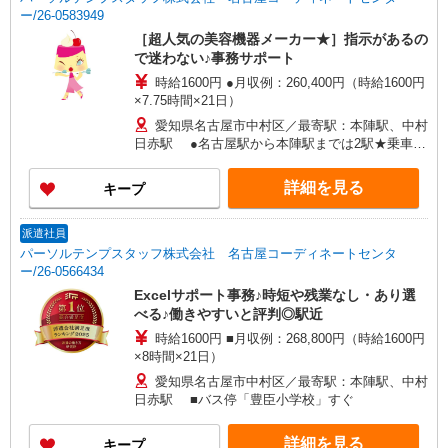
ー/26-0583949
［超人気の美容機器メーカー★］指示があるの
で迷わない♪事務サポート
時給1600円 ●月収例：260,400円（時給1600円
×7.75時間×21日）
愛知県名古屋市中村区／最寄駅：本陣駅、中村
日赤駅 ●名古屋駅から本陣駅までは2駅★乗車時
間3分ととっても近い♪
詳細を見る
キープ
派遣社員
パーソルテンプスタッフ株式会社 名古屋コーディネートセンタ
ー/26-0566434
Excelサポート事務♪時短や残業なし・あり選
べる♪働きやすいと評判◎駅近
時給1600円 ■月収例：268,800円（時給1600円
×8時間×21日）
愛知県名古屋市中村区／最寄駅：本陣駅、中村
日赤駅 ■バス停「豊臣小学校」すぐ
詳細を見る
キープ