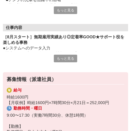
■落ち着いた雰囲気で離職率も低い職場です
もっと見る
■気さくに声をかけてくれる方が多く『ここで働けて良かった』
の口コミも
■カジュアルな服OK
■残業がないので帰りにそのままふらっとお買い物にも
仕事内容
［8月スタート］無期雇用実績あり◎定着率GOOD★サポート役を
楽しめる事務
●システムへのデータ入力
●社内HPの更新（お知らせの情報アップなど）
もっと見る
●イベント企画のサポート ⇒カンタンなチラシや資料の作成（既存
の修正でOK）、メールでの案内など
●会議室の予約、電話対応（外部からはとりつぎでOK！）
※同じ業務をする方からレクチャーあり
募集情報（派遣社員）
★いつでも気軽に質問できる環境♪
給与
時給1600円
【月収例】時給1600円×7時間30分×月21日＝252,000円
勤務時間・曜日
9:00〜17:30（実働7時間30分、休憩1時間）
【勤務】