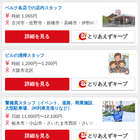
ー/26-0581422
ベルク各店での店内スタッフ
［同期と一緒にスタート♪］電話少なめ★庶務
中心で気楽にサポート♪事務
時給 1,065円
古河市・佐野市・前橋市・高崎市・伊勢崎市・太田市・館林市・
時給1650円 【月収例】時給1650円×7時間×月
21日＝242,550円│未経験でも高時給★
詳細を見る
とりあえずキープ
愛知県名古屋市中村区／最寄駅：名古屋駅
＜名駅直結のビル★＞桜通線・名鉄・近鉄・あお
なみ線も便利◎
ビルの清掃スタッフ
詳細を見る
キープ
時給 1,200円〜1,200円
大阪市北区
派遣社員
パーソルテンプスタッフ株式会社 名古屋コーディネートセンタ
ー/26-0616069
詳細を見る
とりあえずキープ
［出張しながら旅気分♪出張あり♪］研修やツア
ーでのサポート＠名駅直結
警備員スタッフ（イベント、道路、商業施設、
時給1600円
大型駐車場、JR列車見張りなど）
愛知県名古屋市中村区／最寄駅：名古屋駅 ●
日給 11,000円〜12,100円
名古屋駅直結のオフィスビル／JR・近鉄・あおな
み線も通勤◎
栃木市・小山市・さいたま市西区・さいたま市岩槻区・久喜市・
詳細を見る
キープ
詳細を見る
とりあえずキープ