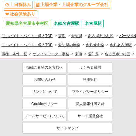
土日祝休み
上場企業・上場企業のグループ会社
社会保険あり
愛知県名古屋市中村区
名鉄名古屋駅
名古屋駅
アルバイト・バイト・求人TOP
東海
愛知県
名古屋市中村区
パーソルテ
アルバイト・バイト・求人TOP
愛知県の路線
名鉄犬山線
名鉄名古屋駅
職種・条件一覧
オフィスワーク・事務
東海
愛知県
名古屋市中村区
掲載ご希望のお客様へ
よくある質問
お問い合わせ
利用規約
リンクについて
プライバシーポリシー
Cookieポリシー
個人情報保護方針
メールサービスについて
サイト運営会社
サイトマップ