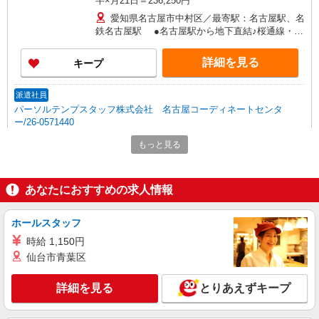
半×月21日＝236,250円
愛知県名古屋市中村区／最寄駅：名古屋駅、名
鉄名古屋駅 ●名古屋駅から地下直結♪桜通線・名
鉄・近鉄も利用可能です◎
詳細を見る
キープ
派遣社員
パーソルテンプスタッフ株式会社 名古屋コーディネートセンタ
ー/26-0571440
＼かんたん事務から始めよう♪／増員募集で教
もっと見る
育しっかり◎月収25万以上
時給1500円 【月収例】時給1,500円×8H×21日
＝252,000円
あなたにおすすめの求人情報
愛知県名古屋市中村区／最寄駅：名古屋駅、国
際センター駅 ユニモール出口から地上は歩いて
ホールスタッフ
2分★アクセス便利な立地です◎
時給 1,150円
詳細を見る
キープ
仙台市青葉区
派遣社員
詳細を見る
とりあえずキープ
パーソルテンプスタッフ株式会社 名古屋コーディネートセンタ
ー/26-0582914