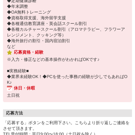
◆定期健康診断
◆年末調整
◆OA無料トレーニング
◆資格取得支援、海外留学支援
◆各種通信教育講座・英会話スクール割引
◆各種カルチャースクール割引（アロマテラピー、フラワーア
レンジメント、クッキング等）
◆海外旅行の割引・国内宿泊割引
など
応募資格・経験
※入力・修正などの基本操作がわかればOKです♪
■実務経験■
◆業界未経験OK！◆PCを使った事務の経験が少しでもあればO
K♪
休日・休暇
土日祝
応募方法
「応募する」ボタンをご利用下さい。こちらより折り返しご連絡を
させて頂きます。
TEL受付時間：平日9:00〜18:00（土日祝を除く）