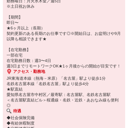
勤務曜日：月火水木金／週5日
※土日祝お休み
【期間】
即日〜
★6ヶ月以上（長期）
契約更新のある長期のお仕事です◎※開始日は、お盆明けや9月
以降も相談できます★
【在宅勤務】
一部在宅
在宅勤務日数：週3〜4日
週3日までリモートワークOK★1ヶ月後からの開始が目安です！
アクセス・勤務地
JR東海道本線（熱海－米原）「名古屋」駅より徒歩1分
名鉄名古屋本線「名鉄名古屋」駅より徒歩4分
★駅直結
愛知県名古屋市中村区／最寄駅：名古屋駅、名鉄名古屋駅
＜名古屋駅直結ビル＞桜通線・名鉄・近鉄・あおなみ線も便利
◎
待遇
◆社会保険完備
◆有給休暇制度