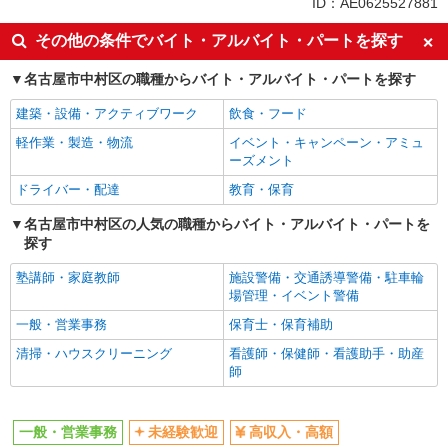
ID：AE0625527881
ぎしっかり◎勤怠チェックなど
上場企業・上場企業のグループ会
社会保険あり
時給1650円
その他の条件でバイト・アルバイト・パートを探す
社
愛知県名古屋市中村区／最寄駅：近鉄名古屋
駅、名鉄名古屋駅 ■東山線・桜通線・JR・あお
名古屋市中村区の職種からバイト・アルバイト・パートを探す
なみ線も利用可能です♪
建築・設備・アクティブワーク
飲食・フード
詳細を見る
キープ
軽作業・製造・物流
イベント・キャンペーン・アミュ
ーズメント
ドライバー・配達
教育・保育
名古屋市中村区の人気の職種からバイト・アルバイト・パートを
探す
塾講師・家庭教師
施設警備・交通誘導警備・駐車輪
場管理・イベント警備
一般・営業事務
保育士・保育補助
清掃・ハウスクリーニング
看護師・保健師・看護助手・助産
師
一般・営業事務
未経験歓迎
高収入・高額