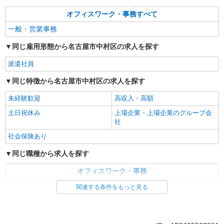
21日＝235,200円
オフィスワーク・事務すべて
愛知県名古屋市中村区／最寄駅：名古屋駅
＜駅直結＞桜通線・名鉄・近鉄・あおなみ線から
一般・営業事務
も通いやすい♪
詳細を見る
キープ
同じ雇用形態から名古屋市中村区の求人を探す
派遣社員
派遣社員
パーソルテンプスタッフ株式会社 名古屋コーディネートセンタ
同じ特徴から名古屋市中村区の求人を探す
ー/26-0483001
未経験歓迎
＜ほぼ電話なし＊入力中心＞毎日ルーチン☆同
高収入・高額
じお仕事の仲間がいる安心感♪
土日祝休み
上場企業・上場企業のグループ会
時給1600円
社
愛知県名古屋市中村区／最寄駅：名古屋駅
社会保険あり
名鉄・地下鉄桜通線・JR・近鉄など幅広く利用可
能♪
同じ職種から求人を探す
詳細を見る
キープ
オフィスワーク・事務
一般・営業事務
派遣社員
関連する条件をもっと見る
パーソルテンプスタッフ株式会社 名古屋コーディネートセンタ
同じ特徴から求人を探す
ー/26-0566378
［サポートメイン］残業なし＆1650円＊引継
未経験歓迎
土日祝休み