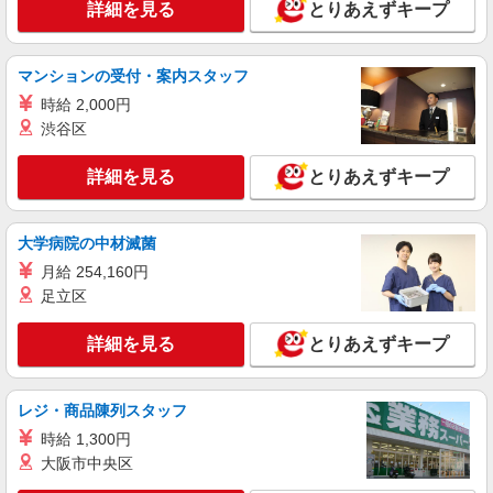
詳細を見る
とりあえずキープ
派遣社員
パーソルテンプスタッフ株式会社 名古屋コーディネートセンタ
マンションの受付・案内スタッフ
ー/26-0567735
時給 2,000円
★社員化実績あり《時短相談OK》ほぼ電話な
渋谷区
し＊ジムのお仕事♪
時給1600円
詳細を見る
とりあえずキープ
愛知県名古屋市中村区／最寄駅：名古屋駅、名
鉄名古屋駅 ●大名古屋ビルヂング＊名古屋駅地
下直結で通いやすい＊好立地♪
大学病院の中材滅菌
詳細を見る
キープ
月給 254,160円
足立区
派遣社員
パーソルテンプスタッフ株式会社 名古屋コーディネートセンタ
詳細を見る
とりあえずキープ
ー/26-0318993
〈コンサルイベントにかかわるお仕事〉事前の
リスト作成など〜当日の運営☆
レジ・商品陳列スタッフ
時給1600円 【月収例】時給1,600円×7時間30
時給 1,300円
分×21日＝252,000円
大阪市中央区
愛知県名古屋市中村区／最寄駅：名古屋駅
名古屋駅直結／地下鉄桜通線・近鉄・あおなみ線