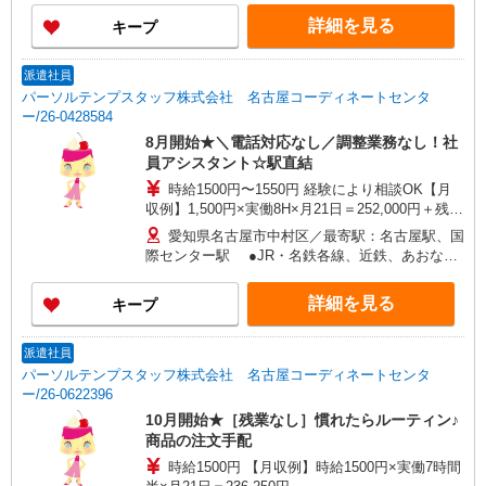
詳細を見る
キープ
派遣社員
パーソルテンプスタッフ株式会社 名古屋コーディネートセンタ
ー/26-0428584
8月開始★＼電話対応なし／調整業務なし！社
員アシスタント☆駅直結
時給1500円〜1550円 経験により相談OK【月
収例】1,500円×実働8H×月21日＝252,000円＋残業
代★
愛知県名古屋市中村区／最寄駅：名古屋駅、国
際センター駅 ●JR・名鉄各線、近鉄、あおなみ
線からも地下街経由でラクラク！
詳細を見る
キープ
派遣社員
パーソルテンプスタッフ株式会社 名古屋コーディネートセンタ
ー/26-0622396
10月開始★［残業なし］慣れたらルーティン♪
商品の注文手配
時給1500円 【月収例】時給1500円×実働7時間