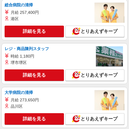
時間相談◎［有名美容メーカー］コツコツ多め
総合病院の清掃
のサポート事務│スキル不要
月給 257,400円
時給1600円
港区
愛知県名古屋市中村区／最寄駅：本陣駅、中村
日赤駅 ●バス停「豊臣小学校」すぐ
詳細を見る
とりあえずキープ
詳細を見る
キープ
レジ・商品陳列スタッフ
派遣社員
時給 1,180円
パーソルテンプスタッフ株式会社 名古屋コーディネートセンタ
堺市堺区
ー/26-0577433
［残業なし］時間相談OK★新たなスキルが身
詳細を見る
につくかも！管理部門っぽい事務
とりあえずキープ
時給1600円
愛知県名古屋市中村区／最寄駅：名古屋駅
大学病院の清掃
【名古屋駅直結オフィス】名鉄・近鉄・桜通線・
あおなみ線も便利
月給 273,650円
品川区
詳細を見る
キープ
詳細を見る
とりあえずキープ
派遣社員
パーソルテンプスタッフ株式会社 名古屋コーディネートセンタ