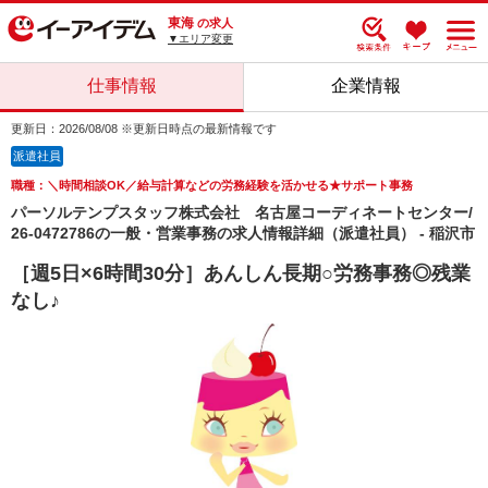
東海
の求人
▼エリア変更
仕事情報
企業情報
更新日：2026/08/08 ※更新日時点の最新情報です
派遣社員
職種：＼時間相談OK／給与計算などの労務経験を活かせる★サポート事務
パーソルテンプスタッフ株式会社 名古屋コーディネートセンター/
26-0472786の一般・営業事務の求人情報詳細（派遣社員） - 稲沢市
［週5日×6時間30分］あんしん長期○労務事務◎残業
なし♪