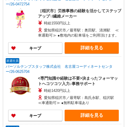
ー/26-0472754
［稲沢市］労務事務の経験を活かしてステップ
アップ↑/繊維メーカー
時給1550円以上
愛知県稲沢市／最寄駅：奥田駅、清洲駅 ≪
車通勤可≫ ●敷地内の駐車場をご利用頂けます。
詳細を見る
キープ
派遣社員
パーソルテンプスタッフ株式会社 名古屋コーディネートセンタ
ー/26-0625704
<専門知識や経験は不要>決まったフォーマッ
トへコツコツ入力♪事務サポート
時給1420円以上
愛知県稲沢市／最寄駅：島氏永駅、稲沢駅
≪車通勤可≫ ●無料駐車場あり
詳細を見る
キープ