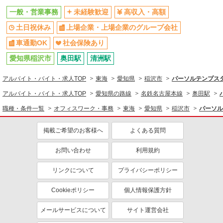
一般・営業事務
未経験歓迎
高収入・高額
土日祝休み
上場企業・上場企業のグループ会社
車通勤OK
社会保険あり
愛知県稲沢市
奥田駅
清洲駅
アルバイト・バイト・求人TOP
東海
愛知県
稲沢市
パーソルテンプスタ
アルバイト・バイト・求人TOP
愛知県の路線
名鉄名古屋本線
奥田駅
職種・条件一覧
オフィスワーク・事務
東海
愛知県
稲沢市
パーソル
掲載ご希望のお客様へ
よくある質問
お問い合わせ
利用規約
リンクについて
プライバシーポリシー
Cookieポリシー
個人情報保護方針
メールサービスについて
サイト運営会社