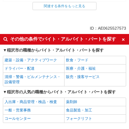
一般・営業事務
関連する条件をもっと見る
同じ特徴から求人を探す
未経験歓迎
土日祝休み
ID：AE0625527573
上場企業・上場企業のグループ会
車通勤OK
その他の条件でバイト・アルバイト・パートを探す
社
社会保険あり
稲沢市の職種からバイト・アルバイト・パートを探す
建築・設備・アクティブワーク
飲食・フード
ドライバー・配達
医療・介護・福祉
清掃・警備・ビルメンテナンス・
販売・接客サービス
設備管理
稲沢市の人気の職種からバイト・アルバイト・パートを探す
入出庫・商品管理・検品・検査
薬剤師
一般・営業事務
食品製造・加工
コールセンター
フォークリフト