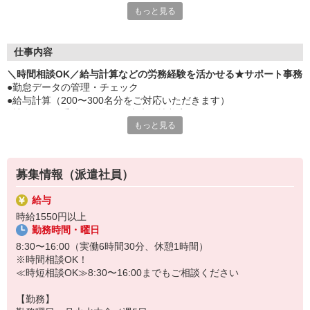
もっと見る
■17時までの時短も相談OK
■医療・スポーツ分野で活躍する繊維メーカーです
仕事内容
＼時間相談OK／給与計算などの労務経験を活かせる★サポート事務
●勤怠データの管理・チェック
●給与計算（200〜300名分をご対応いただきます）
●社会保険の手続き（取得・喪失・扶養変更など）
もっと見る
●入社・退社に伴う手続き
●年金関連の手続き
●残業時間のチェックなど
募集情報（派遣社員）
給与
時給1550円以上
勤務時間・曜日
8:30〜16:00（実働6時間30分、休憩1時間）
※時間相談OK！
≪時短相談OK≫8:30〜16:00までもご相談ください
【勤務】