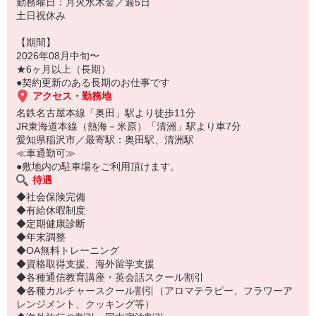
勤務曜日：月火水木金／週5日
土日祝休み
【期間】
2026年08月中旬〜
★6ヶ月以上（長期）
●契約更新のある長期のお仕事です
アクセス・勤務地
名鉄名古屋本線「奥田」駅より徒歩11分
JR東海道本線（熱海－米原）「清洲」駅より車7分
愛知県稲沢市／最寄駅：奥田駅、清洲駅
≪車通勤可≫
●敷地内の駐車場をご利用頂けます。
待遇
◆社会保険完備
◆有給休暇制度
◆定期健康診断
◆年末調整
◆OA無料トレーニング
◆資格取得支援、海外留学支援
◆各種通信教育講座・英会話スクール割引
◆各種カルチャースクール割引（アロマテラピー、フラワーア
レンジメント、クッキング等）