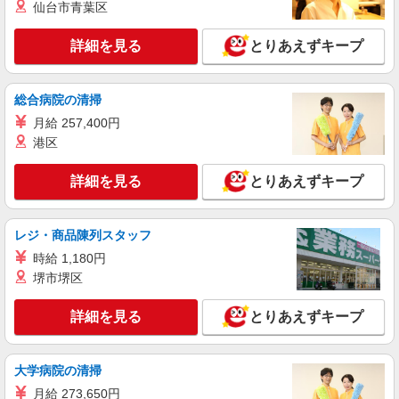
仙台市青葉区
紹介予定派遣
詳細を見る
とりあえずキープ
パーソルテンプスタッフ株式会社 キャリアプロモーションセンター
四課/26-0523224
8月開始★［動きある事務］パッケージの生産
総合病院の清掃
部の事務デビューを応援♪
月給 257,400円
時給1500円〜1550円（経験・能力による）
港区
愛知県稲沢市／最寄駅：森上駅 ≪車通勤可
≫ 駐車場無料です♪
詳細を見る
とりあえずキープ
詳細を見る
キープ
レジ・商品陳列スタッフ
派遣社員
時給 1,180円
パーソルエクセルHRパートナーズ株式会社
堺市堺区
設計図面のデータ管理のオシゴト
時給1,500円 ※当社規定あり
詳細を見る
とりあえずキープ
愛知県稲沢市／最寄駅：大里駅、国府宮駅 ≪
車通勤可≫ 無料の駐車場があります♪
大学病院の清掃
詳細を見る
キープ
月給 273,650円