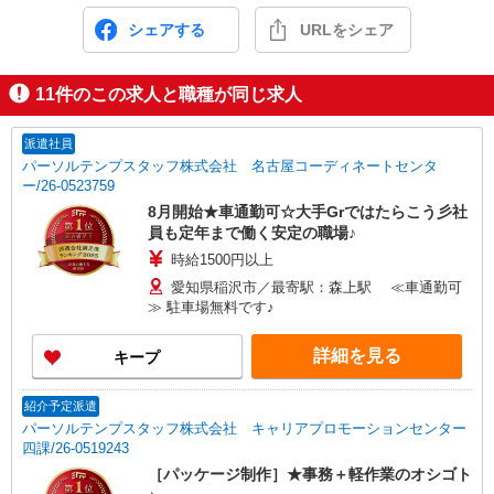
シェアする
URLをシェア
11
件のこの求人と職種が同じ求人
派遣社員
パーソルテンプスタッフ株式会社 名古屋コーディネートセンタ
ー/26-0523759
8月開始★車通勤可☆大手Grではたらこう彡社
員も定年まで働く安定の職場♪
時給1500円以上
愛知県稲沢市／最寄駅：森上駅 ≪車通勤可
≫ 駐車場無料です♪
詳細を見る
キープ
紹介予定派遣
パーソルテンプスタッフ株式会社 キャリアプロモーションセンター
四課/26-0519243
［パッケージ制作］★事務＋軽作業のオシゴト