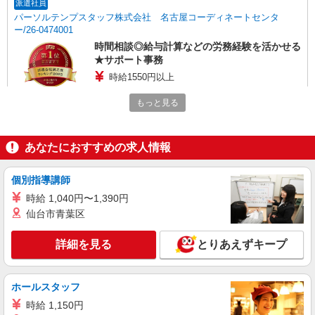
派遣社員
パーソルテンプスタッフ株式会社 名古屋コーディネートセンタ
ー/26-0474001
時間相談◎給与計算などの労務経験を活かせる
★サポート事務
時給1550円以上
愛知県稲沢市／最寄駅：奥田駅、清洲駅 ≪
もっと見る
車通勤可≫ ●敷地内の駐車場をご利用頂けます。
詳細を見る
キープ
あなたにおすすめの求人情報
派遣社員
個別指導講師
パーソルテンプスタッフ株式会社 名古屋コーディネートセンタ
ー/26-0616259
時給 1,040円〜1,390円
仙台市青葉区
［残業なし］パソコン入力できればOK！自分
のペースでできる×一般事務
詳細を見る
とりあえずキープ
時給1400円
愛知県稲沢市／最寄駅：稲沢駅、国府宮駅 ●
清須市・北名古屋市・一宮市からもアクセス便利
ホールスタッフ
♪ ≪車通勤可≫
時給 1,150円
詳細を見る
キープ