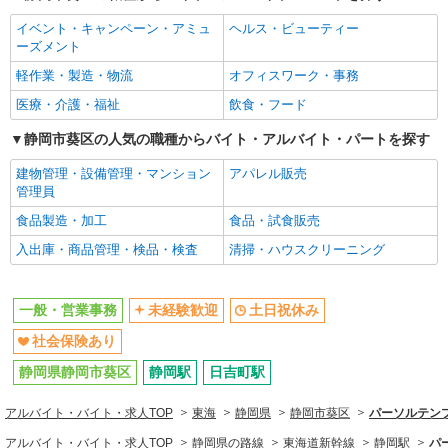
イベント・キャンペーン・アミュ
ヘルス・ビューティー
ーズメント
軽作業・製造・物流
オフィスワーク・事務
医療・介護・福祉
飲食・フード
静岡市葵区の人気の職種からバイト・アルバイト・パートを探す
建物管理・設備管理・マンション
アパレル販売
管理員
食品製造・加工
食品・試食販売
入出庫・商品管理・検品・検査
清掃・ハウスクリーニング
一般・営業事務
未経験歓迎
土日祝休み
社会保険あり
静岡県静岡市葵区
静岡駅
日吉町駅
アルバイト・バイト・求人TOP
東海
静岡県
静岡市葵区
パーソルテンプ
アルバイト・バイト・求人TOP
静岡県の路線
東海道新幹線
静岡駅
パ