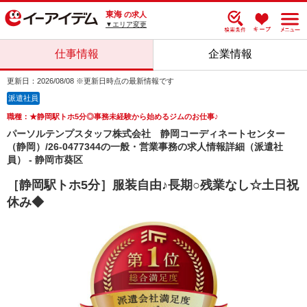
東海
の求人
▼エリア変更
仕事情報
企業情報
更新日：2026/08/08 ※更新日時点の最新情報です
派遣社員
職種：★静岡駅トホ5分◎事務未経験から始めるジムのお仕事♪
パーソルテンプスタッフ株式会社 静岡コーディネートセンター
（静岡）/26-0477344の一般・営業事務の求人情報詳細（派遣社
員） - 静岡市葵区
［静岡駅トホ5分］服装自由♪長期○残業なし☆土日祝
休み◆