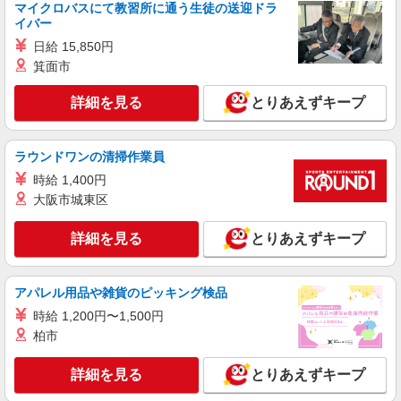
マイクロバスにて教習所に通う生徒の送迎ドラ
静岡県静岡市葵区／最寄駅：静岡駅、新静岡駅
イバー
日給 15,850円
詳細を見る
キープ
箕面市
派遣社員
詳細を見る
とりあえずキープ
パーソルテンプスタッフ株式会社 静岡コーディネートセンター（静
岡）/26-0553300
［在宅OK］大手通信会社で一般事務♪おだやか
ラウンドワンの清掃作業員
で働きやすい◎東静岡駅チカ
時給 1,400円
時給1350円
大阪市城東区
静岡県静岡市葵区／最寄駅：東静岡駅、長沼
（静岡県）駅
詳細を見る
とりあえずキープ
詳細を見る
キープ
アパレル用品や雑貨のピッキング検品
派遣社員
時給 1,200円〜1,500円
パーソルテンプスタッフ株式会社 静岡コーディネートセンター（静
柏市
岡）/26-0600711
［急募★未経験OK］少人数オフィスでのひと
詳細を見る
とりあえずキープ
り事務♪コツコツ事務＠静岡駅近
時給1450円 ●月収例：243,600円〜