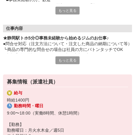
■ゼロから教えてもらえる環境ですおしごと手順はかんたん
もっと見る
■入力できればOK
■なれればルーチンWork
■ネイルOK
■服装自由
仕事内容
■スニーカー勤務もOKです
★静岡駅トホ5分◎事務未経験から始めるジムのお仕事♪
●問合せ対応（注文方法について・注文した商品の納期について等）
┗商品の専門的な問合せの場合は社員の方にバトンタッチでOK
●注文受付（電話・FAX・WEB経由で注文が入ります）
もっと見る
●受付けた注文内容を専用システムに入力
●その他、部内のサポート業務
※個人のお客様対応は一切なし！
募集情報（派遣社員）
給与
時給1400円
勤務時間・曜日
9:00〜18:00（実働8時間、休憩1時間）
【勤務】
勤務曜日：月火水木金／週5日