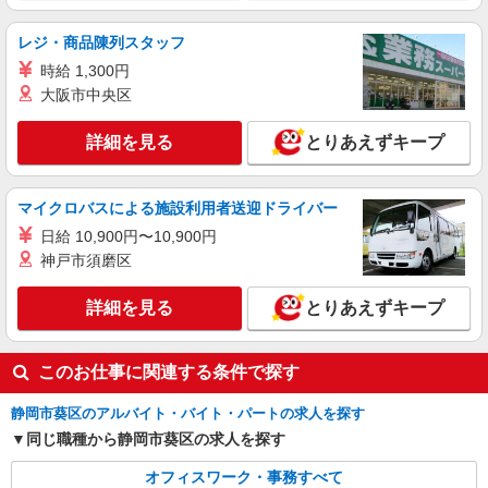
時給1470円〜1500円（経験・能力による） ●
営業事務経験をお持ちの場合は時給1,500円にてご
レジ・商品陳列スタッフ
案内します
静岡県静岡市葵区／最寄駅：静岡駅、日吉町
時給 1,300円
駅 ■静鉄新静岡駅からも徒歩8分！
大阪市中央区
詳細を見る
キープ
詳細を見る
とりあえずキープ
派遣社員
パーソルテンプスタッフ株式会社 静岡コーディネートセンター（静
マイクロバスによる施設利用者送迎ドライバー
岡）/26-0572186
日給 10,900円〜10,900円
2名募集＜静岡駅前×旅行会社＞ジムのお仕事♪
神戸市須磨区
朝ゆっくり9:20〜
時給1450円
詳細を見る
とりあえずキープ
静岡県静岡市葵区／最寄駅：静岡駅、新静岡
駅 ★静岡駅直結ビル！
このお仕事に関連する条件で探す
詳細を見る
キープ
静岡市葵区のアルバイト・バイト・パートの求人を探す
同じ職種から静岡市葵区の求人を探す
オフィスワーク・事務すべて