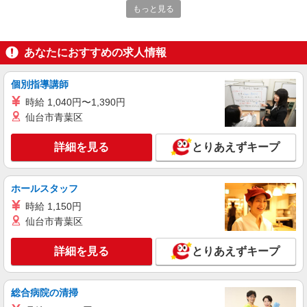
もっと見る
派遣社員
パーソルテンプスタッフ株式会社 静岡コーディネートセンター（静
岡）/26-0519889
あなたにおすすめの求人情報
＜なにかと便利な平日1日休みあり＞食品会社
での事務サポ♪残業ほどなし★
個別指導講師
時給1430円
時給 1,040円〜1,390円
静岡県静岡市葵区／最寄駅：東静岡駅、長沼
仙台市青葉区
（静岡県）駅 ≪車通勤可≫ ●車OK！無料駐車
場完備！
詳細を見る
とりあえずキープ
詳細を見る
キープ
ホールスタッフ
派遣社員
パーソルテンプスタッフ株式会社 静岡コーディネートセンター（静
時給 1,150円
岡）/26-0555968
仙台市青葉区
月収例23万円↑＼在宅あり◎ワークライフバラ
ンス◎／事務＠静岡駅前
詳細を見る
とりあえずキープ
時給1500円
静岡県静岡市葵区／最寄駅：静岡駅、新静岡
駅 ※静岡駅直結ビル勤務◎
総合病院の清掃