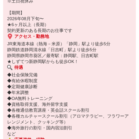
※土日祝休み
【期間】
2026年08月下旬〜
★6ヶ月以上（長期）
契約更新のある長期のお仕事です
アクセス・勤務地
JR東海道本線（熱海－米原）「静岡」駅より徒歩5分
静岡鉄道静岡清水線「日吉町」駅より徒歩5分
静岡県静岡市葵区／最寄駅：静岡駅、日吉町駅
★しずてつ新静岡駅からも徒歩OK！
待遇
◆社会保険完備
◆有給休暇制度
◆定期健康診断
◆年末調整
◆OA無料トレーニング
◆資格取得支援、海外留学支援
◆各種通信教育講座・英会話スクール割引
◆各種カルチャースクール割引（アロマテラピー、フラワーア
レンジメント、クッキング等）
◆海外旅行の割引・国内宿泊割引
など