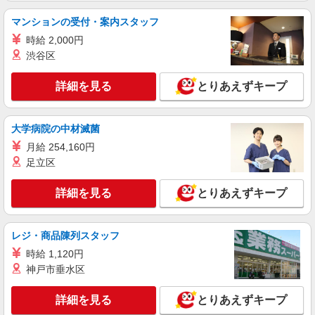
静岡県静岡市葵区／最寄駅：静岡駅、日吉町
マンションの受付・案内スタッフ
駅 ●しずてつ新静岡駅から歩いてスグ！
時給 2,000円
渋谷区
詳細を見る
キープ
詳細を見る
とりあえずキープ
派遣社員
パーソルテンプスタッフ株式会社 静岡コーディネートセンター（静
岡）/26-0543923
大学病院の中材滅菌
［17時台定時］お土産もらえる♪大手食品メー
月給 254,160円
カーで入力とチェック事務
足立区
時給1400円
静岡県静岡市葵区／最寄駅：静岡駅、新静岡駅
詳細を見る
とりあえずキープ
詳細を見る
キープ
レジ・商品陳列スタッフ
派遣社員
時給 1,120円
パーソルテンプスタッフ株式会社 静岡コーディネートセンター（静
神戸市垂水区
岡）/26-0466196
＼残業多めで稼げます／未経験OK！大手商社
詳細を見る
とりあえずキープ
でのジムのお仕事♪駅チカ