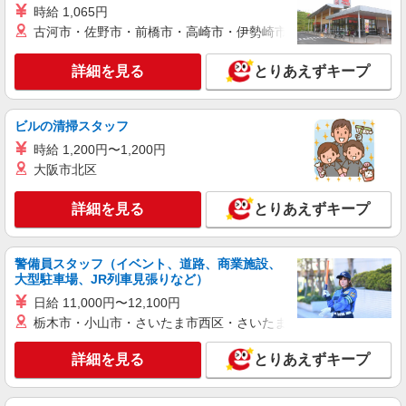
時給 1,065円
詳細を見る
キープ
古河市・佐野市・前橋市・高崎市・伊勢崎市・太田市・館林市・
派遣社員
詳細を見る
とりあえずキープ
パーソルテンプスタッフ株式会社 静岡コーディネートセンター（静
岡）/26-0581411
＼社員化実績あり／静岡から世界へ！ジムのお
ビルの清掃スタッフ
仕事♪＠葵区牧ケ谷
時給 1,200円〜1,200円
時給1500円〜1600円（経験・能力による）
大阪市北区
●TOEIC600点レベルの英語力がある場合は時給
1600円のご案内です
静岡県静岡市葵区／最寄駅：静岡駅、安倍川
詳細を見る
とりあえずキープ
駅 ≪車通勤可≫ ●無料駐車場あります
詳細を見る
キープ
警備員スタッフ（イベント、道路、商業施設、
大型駐車場、JR列車見張りなど）
派遣社員
日給 11,000円〜12,100円
パーソルテンプスタッフ株式会社 静岡コーディネートセンター（静
栃木市・小山市・さいたま市西区・さいたま市岩槻区・久喜市・
岡）/26-0460853
未経験OK♪＜静岡駅チカ＞ちょっとずつ教えて
詳細を見る
とりあえずキープ
もらえる◎入力多め！一般事務
時給1400円