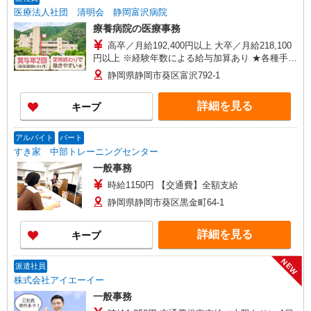
医療法人社団 清明会 静岡富沢病院
療養病院の医療事務
高卒／月給192,400円以上 大卒／月給218,100
円以上 ※経験年数による給与加算あり ★各種手当
（扶養・住宅など）別途支給
静岡県静岡市葵区富沢792-1
詳細を見る
キープ
アルバイト
パート
すき家 中部トレーニングセンター
一般事務
時給1150円 【交通費】全額支給
静岡県静岡市葵区黒金町64-1
詳細を見る
キープ
NEW
派遣社員
株式会社アイエーイー
一般事務