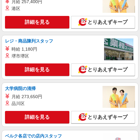
月給 257,400円
詳細を見る
キープ
港区
紹介予定派遣
詳細を見る
とりあえずキープ
パーソルテンプスタッフ株式会社 静岡コーディネートセンター（静
岡）/26-0467543
［未経験から正社員めざせる↑］知識不要◎行
レジ・商品陳列スタッフ
政書士事務所で事務サポート★
時給 1,180円
時給1400円
堺市堺区
静岡県静岡市葵区／最寄駅：静岡駅、新静岡
駅 ＜静岡街中＞
詳細を見る
とりあえずキープ
詳細を見る
キープ
大学病院の清掃
紹介予定派遣
月給 273,650円
パーソルテンプスタッフ株式会社 静岡コーディネートセンター（静
品川区
岡）/26-0496455
＼未経験OK／正社員へ！転勤なし◎明るい雰
詳細を見る
とりあえずキープ
囲気の職場☆一般事務＠静岡街中
時給1430円
静岡県静岡市葵区／最寄駅：静岡駅、新静岡駅
ベルク各店での店内スタッフ