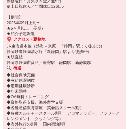
勤務曜日：月火水木金／週5日
※土日祝休み／年間休日126日♪
【期間】
2026年09月上旬〜
★6ヶ月以上（長期）
★紹介予定派遣
アクセス・勤務地
JR東海道本線（熱海－米原）「静岡」駅より徒歩3分
静岡鉄道静岡清水線「新静岡」駅より徒歩6分
★駅直結
静岡県静岡市葵区／最寄駅：静岡駅、新静岡駅
待遇
◆社会保険完備
◆有給休暇制度
◆定期健康診断
◆年末調整
◆OA無料トレーニング
◆資格取得支援、海外留学支援
◆各種通信教育講座・英会話スクール割引
◆各種カルチャースクール割引（アロマテラピー、フラワーア
レンジメント、クッキング等）
◆海外旅行の割引・国内宿泊割引