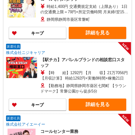
時給1,400円 交通費規定支給（上限あり） 1日
の交通費上限＝79円×所定労働時間 月末締/翌15日
払
静岡県静岡市葵区常磐町
詳細を見る
キープ
NEW
派遣社員
株式会社ニジキャリア
【駅チカ】アパレルブランドの相談窓口スタ
ッフ
【時 給】1292円 【月 収】21万7056円
【月収計算】 時給1292円×実働8時間×稼働21日
【勤務地】静岡県静岡市葵区七間町 【ラウン
ドマーク】常磐公園から徒歩5分
詳細を見る
キープ
NEW
派遣社員
株式会社アイエーイー
コールセンター業務