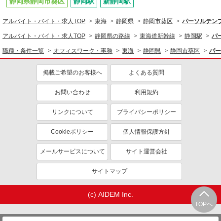
静岡県静岡市葵区
静岡駅
新静岡駅
アルバイト・バイト・求人TOP
東海
静岡県
静岡市葵区
パーソルテンプ
アルバイト・バイト・求人TOP
静岡県の路線
東海道新幹線
静岡駅
パ
職種・条件一覧
オフィスワーク・事務
東海
静岡県
静岡市葵区
パー
掲載ご希望のお客様へ
よくある質問
お問い合わせ
利用規約
リンクについて
プライバシーポリシー
Cookieポリシー
個人情報保護方針
メールサービスについて
サイト運営会社
サイトマップ
(c) AIDEM Inc.
TOPへ