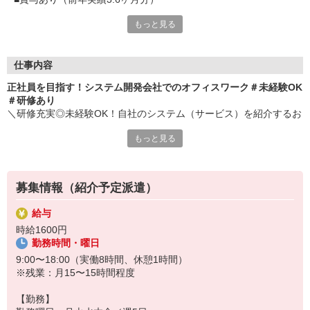
■年間休日126日
もっと見る
■静岡駅直結で通勤便利
■お仕事内容はゼロからレクチャーあり
■研修充実で安心
■駅前の高層ビル勤務
仕事内容
■オフィスからの眺めは最高
正社員を目指す！システム開発会社でのオフィスワーク＃未経験OK
■広々快適フロア勤務
＃研修あり
＼研修充実◎未経験OK！自社のシステム（サービス）を紹介するお
しごと／
もっと見る
まずは福祉業界の概要や自社システム概要を研修を通して学習しま
す。・お客様への電話案内（リストをもと架電し自社サービスのご
案内）・アポイントのスケジュール調整・問合せ対応、対応記録入
力
募集情報（紹介予定派遣）
☆ノルマなし！マニュアルやトークスクリプトあり！ゼロから学べ
る環境です
給与
時給1600円
勤務時間・曜日
9:00〜18:00（実働8時間、休憩1時間）
※残業：月15〜15時間程度
【勤務】