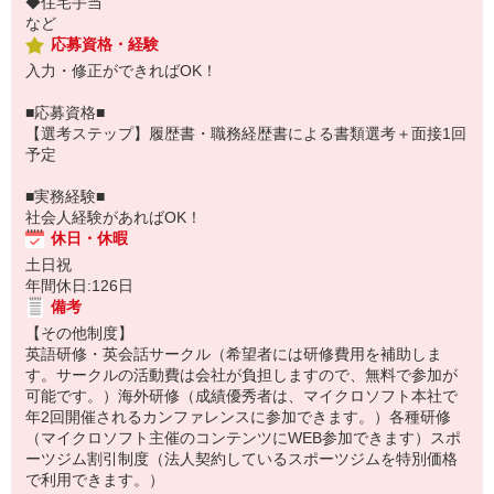
◆住宅手当
など
応募資格・経験
入力・修正ができればOK！
■応募資格■
【選考ステップ】履歴書・職務経歴書による書類選考＋面接1回
予定
■実務経験■
社会人経験があればOK！
休日・休暇
土日祝
年間休日:126日
備考
【その他制度】
英語研修・英会話サークル（希望者には研修費用を補助しま
す。サークルの活動費は会社が負担しますので、無料で参加が
可能です。）海外研修（成績優秀者は、マイクロソフト本社で
年2回開催されるカンファレンスに参加できます。）各種研修
（マイクロソフト主催のコンテンツにWEB参加できます）スポ
ーツジム割引制度（法人契約しているスポーツジムを特別価格
で利用できます。）