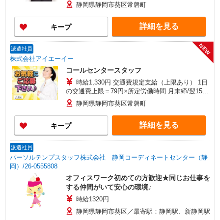
払
静岡県静岡市葵区常磐町
詳細を見る
キープ
NEW
派遣社員
株式会社アイエーイー
コールセンタースタッフ
時給1,330円 交通費規定支給（上限あり） 1日
の交通費上限＝79円×所定労働時間 月末締/翌15日
払
静岡県静岡市葵区常磐町
詳細を見る
キープ
派遣社員
パーソルテンプスタッフ株式会社 静岡コーディネートセンター（静
岡）/26-0555808
オフィスワーク初めての方歓迎★同じお仕事を
する仲間がいて安心の環境♪
時給1320円
静岡県静岡市葵区／最寄駅：静岡駅、新静岡駅