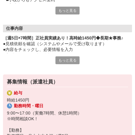
■高時給1450円
もっと見る
■正社員登用実績あり
■長く働きたい方にオススメ
■同じお仕事をする社員の方もいるので安心 いつでも聞ける環
境
仕事内容
［週5日×7時間］正社員実績あり！高時給1450円◆長期★事務♪
●見積依頼を確認（システムやメールで受け取ります）
●内容をチェックし、必要情報を入力
●定型メールで見積を依頼
もっと見る
●回答を受け取り、Excelフォーマットへ反映
●見積書を作成し、顧客へメールで提出
※電話対応はすくなめ！1日2，3件取次ぎ程度です！
募集情報（派遣社員）
給与
時給1450円
勤務時間・曜日
9:00〜17:00（実働7時間、休憩1時間）
※時間相談OK！
【勤務】