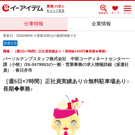
東海
の求人
▼エリア変更
仕事情報
企業情報
更新日：2026/08/04 ※更新日時点の最新情報です
派遣社員
職種：［週5日×7時間］正社員実績あり！高時給1450円◆長期★事務♪
パーソルテンプスタッフ株式会社 中部コーディネートセンター一
課（小牧）/26-0479863の一般・営業事務の求人情報詳細（派遣社
員） - 春日井市
［週5日×7時間］正社員実績あり☆無料駐車場あり○
長期◆事務♪