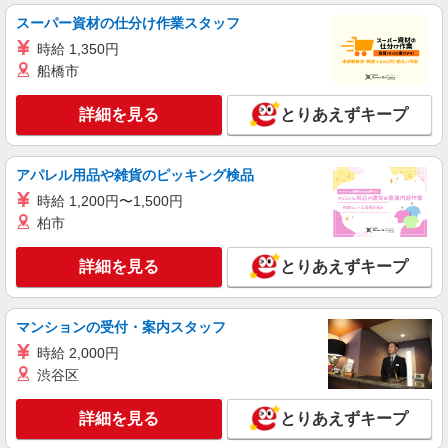
央本線）駅 自転車通勤可能です！ ≪車通勤可≫
スーパー資材の仕分け作業スタッフ
駐車場代は上限6000円まで支給となります。
時給 1,350円
詳細を見る
キープ
船橋市
派遣社員
詳細を見る
とりあえずキープ
パーソルテンプスタッフ株式会社 中部コーディネートセンター一課
（小牧）/26-0506988
［30代・40代多め］髪色やネイル自由◎大手
アパレル用品や雑貨のピッキング検品
メーカー×部署のサポート事務★
時給 1,200円〜1,500円
時給1600円
柏市
愛知県春日井市／最寄駅：神領駅、小牧駅
≪車通勤可≫ ※敷地内に無料の駐車場あり◎
詳細を見る
とりあえずキープ
詳細を見る
キープ
マンションの受付・案内スタッフ
派遣社員
時給 2,000円
パーソルテンプスタッフ株式会社 中部コーディネートセンター一課
渋谷区
（小牧）/26-0577195
開始日相談OK《事務はじめての方を応援！》
詳細を見る
とりあえずキープ
不動産管理会社でのジム＠春日井
時給1450円