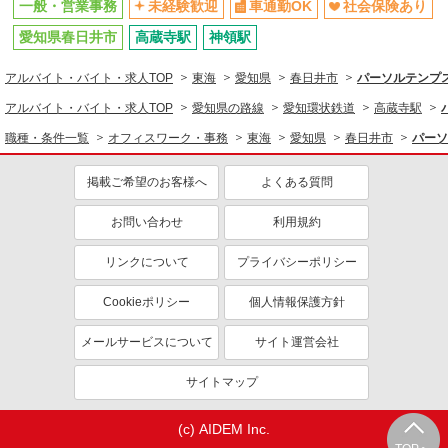
一般・営業事務
未経験歓迎
車通勤OK
社会保険あり
愛知県春日井市
高蔵寺駅
神領駅
アルバイト・バイト・求人TOP
東海
愛知県
春日井市
パーソルテンプス
アルバイト・バイト・求人TOP
愛知県の路線
愛知環状鉄道
高蔵寺駅
職種・条件一覧
オフィスワーク・事務
東海
愛知県
春日井市
パーソ
掲載ご希望のお客様へ
よくある質問
お問い合わせ
利用規約
リンクについて
プライバシーポリシー
Cookieポリシー
個人情報保護方針
メールサービスについて
サイト運営会社
サイトマップ
(c) AIDEM Inc.