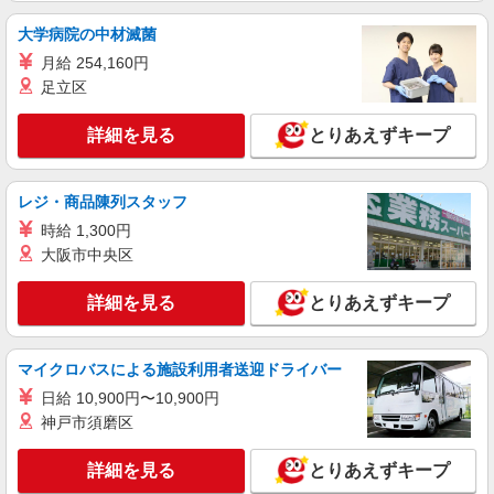
愛知県春日井市／最寄駅：春日井（中央本線）
大学病院の中材滅菌
駅 ≪車通勤可≫ ■無料駐車場あり
月給 254,160円
足立区
詳細を見る
キープ
詳細を見る
とりあえずキープ
派遣社員
パーソルテンプスタッフ株式会社 中部コーディネートセンター一課
（小牧）/26-0373830
レジ・商品陳列スタッフ
8月開始★＜高時給1800円↑＞経験活かせる！
時給 1,300円
生産管理事務のお仕事＠神領駅
大阪市中央区
時給1800円〜1900円（経験・能力による）
愛知県春日井市／最寄駅：神領駅、春日井（名
詳細を見る
とりあえずキープ
鉄線）駅 ≪車通勤可≫ ※敷地内に無料の駐車場
あり◎
詳細を見る
キープ
マイクロバスによる施設利用者送迎ドライバー
日給 10,900円〜10,900円
派遣社員
神戸市須磨区
パーソルテンプスタッフ株式会社 中部コーディネートセンター一課
（小牧）/26-0519606
詳細を見る
とりあえずキープ
8月開始★［勝川駅から徒歩圏内］初めて歓
迎！残業少なめ☆サポート事務☆