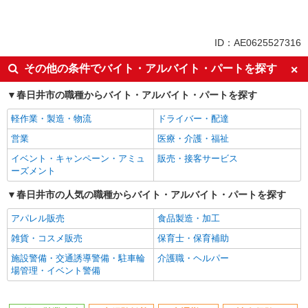
（小牧）/26-0599699
同じ特徴から求人を探す
［春日井］時給1450円♪入力できればOK♪カン
タン事務のオシゴト
未経験歓迎
車通勤OK
ID：AE0625527316
時給1450円
社会保険あり
愛知県春日井市／最寄駅：春日井（名鉄線）
その他の条件でバイト・アルバイト・パートを探す
駅、春日井（中央本線）駅 ≪車通勤可≫ ◆無料
駐車場があります！
春日井市の職種からバイト・アルバイト・パートを探す
詳細を見る
キープ
軽作業・製造・物流
ドライバー・配達
営業
医療・介護・福祉
イベント・キャンペーン・アミュ
販売・接客サービス
ーズメント
春日井市の人気の職種からバイト・アルバイト・パートを探す
アパレル販売
食品製造・加工
雑貨・コスメ販売
保育士・保育補助
施設警備・交通誘導警備・駐車輪
介護職・ヘルパー
場管理・イベント警備