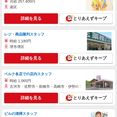
月給 257,400円
詳細を見る
キープ
港区
派遣社員
詳細を見る
とりあえずキープ
パーソルテンプスタッフ株式会社 中部コーディネートセンター一課
（小牧）/26-0580035
9月開始★［正社員実績あり］長期★住宅メー
レジ・商品陳列スタッフ
カーグループ企業でのジム♪
時給 1,180円
時給1450円
堺市堺区
愛知県春日井市／最寄駅：春日井（中央本線）
駅 ≪車通勤可≫ ■無料駐車場あり
詳細を見る
とりあえずキープ
詳細を見る
キープ
ベルク各店での店内スタッフ
派遣社員
時給 1,065円
パーソルテンプスタッフ株式会社 中部コーディネートセンター一課
古河市・佐野市・前橋市・高崎市・伊勢崎市・太田市・館林市・
（小牧）/26-0507160
［春日井☆1500円］ハウジングセンター＊シ
詳細を見る
とりあえずキープ
ョールームでカンタン事務＋受付
時給1450円〜1500円（経験・能力による）
愛知県春日井市／最寄駅：春日井（中央本線）
ビルの清掃スタッフ