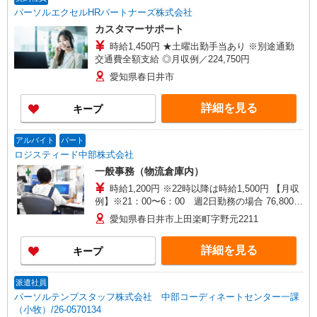
パーソルエクセルHRパートナーズ株式会社
カスタマーサポート
時給1,450円 ★土曜出勤手当あり ※別途通勤
交通費全額支給 ◎月収例／224,750円
愛知県春日井市
詳細を見る
キープ
アルバイト
パート
ロジスティード中部株式会社
一般事務（物流倉庫内）
時給1,200円 ※22時以降は時給1,500円 【月収
例】※21：00〜6：00 週2日勤務の場合 76,800円
＋ 夜勤手当＝時給1,200円×8時間×8日
愛知県春日井市上田楽町字野元2211
詳細を見る
キープ
派遣社員
パーソルテンプスタッフ株式会社 中部コーディネートセンター一課
（小牧）/26-0570134