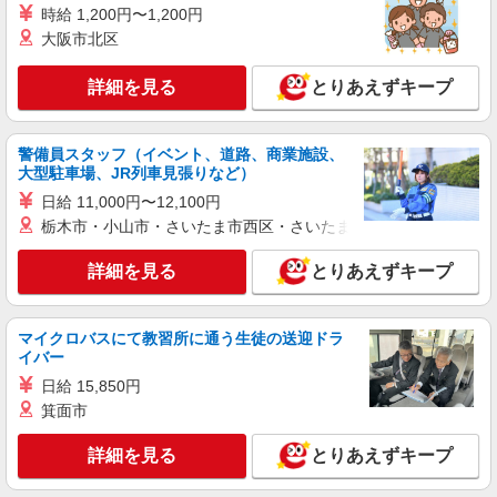
駅 ≪車通勤可≫ ◆無料駐車場あり
時給 1,200円〜1,200円
大阪市北区
詳細を見る
キープ
詳細を見る
とりあえずキープ
派遣社員
パーソルテンプスタッフ株式会社 中部コーディネートセンター一課
（小牧）/26-0530534
警備員スタッフ（イベント、道路、商業施設、
9月開始★［増員］正社員登用制度あり◎未経
大型駐車場、JR列車見張りなど）
験OK生産管理事務◎1500円 ↑
日給 11,000円〜12,100円
時給1500円〜1600円 ◆経験によりご相談くだ
栃木市・小山市・さいたま市西区・さいたま市岩槻区・久喜市・
さい
愛知県春日井市／最寄駅：神領駅、春日井（名
詳細を見る
とりあえずキープ
鉄線）駅 ≪車通勤可≫ ※敷地内に無料の駐車場
あり◎
詳細を見る
キープ
マイクロバスにて教習所に通う生徒の送迎ドラ
イバー
日給 15,850円
派遣社員
パーソルエクセルHRパートナーズ株式会社
箕面市
事務のオシゴト
詳細を見る
とりあえずキープ
時給1,400円 ※当社規定あり
愛知県春日井市／最寄駅：勝川駅、春日井（中