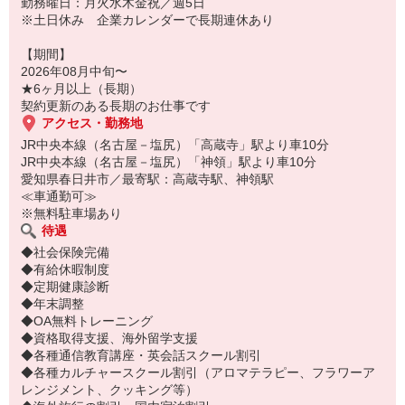
勤務曜日：月火水木金祝／週5日
※土日休み 企業カレンダーで長期連休あり
【期間】
2026年08月中旬〜
★6ヶ月以上（長期）
契約更新のある長期のお仕事です
アクセス・勤務地
JR中央本線（名古屋－塩尻）「高蔵寺」駅より車10分
JR中央本線（名古屋－塩尻）「神領」駅より車10分
愛知県春日井市／最寄駅：高蔵寺駅、神領駅
≪車通勤可≫
※無料駐車場あり
待遇
◆社会保険完備
◆有給休暇制度
◆定期健康診断
◆年末調整
◆OA無料トレーニング
◆資格取得支援、海外留学支援
◆各種通信教育講座・英会話スクール割引
◆各種カルチャースクール割引（アロマテラピー、フラワーア
レンジメント、クッキング等）