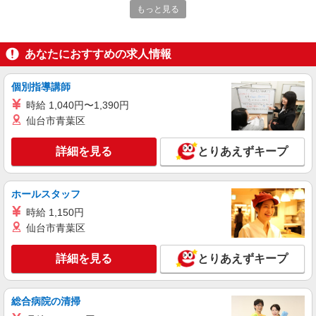
もっと見る
派遣社員
パーソルテンプスタッフ株式会社 中部コーディネートセンター一課
（小牧）/26-0565741
あなたにおすすめの求人情報
［在宅あり］派遣スタッフ活躍中◇事務［春日
井市明知町/P無料］
個別指導講師
時給1450円
時給 1,040円〜1,390円
愛知県春日井市／最寄駅：高蔵寺駅、小牧駅
仙台市青葉区
≪車通勤可≫ ◆無料駐車場あり
詳細を見る
とりあえずキープ
詳細を見る
キープ
ホールスタッフ
派遣社員
パーソルテンプスタッフ株式会社 中部コーディネートセンター一課
時給 1,150円
（小牧）/26-0533209
仙台市青葉区
＜在宅あり＆17時定時＆残業なし＞データ入
力＋電話対応＠春日井
詳細を見る
とりあえずキープ
時給1450円
愛知県春日井市／最寄駅：高蔵寺駅、小牧駅
≪車通勤可≫ ◆無料駐車場あり
総合病院の清掃