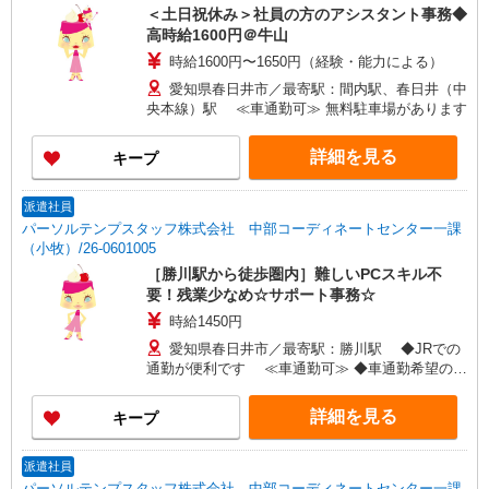
＜土日祝休み＞社員の方のアシスタント事務◆
高時給1600円＠牛山
時給1600円〜1650円（経験・能力による）
愛知県春日井市／最寄駅：間内駅、春日井（中
央本線）駅 ≪車通勤可≫ 無料駐車場があります
詳細を見る
キープ
派遣社員
パーソルテンプスタッフ株式会社 中部コーディネートセンター一課
（小牧）/26-0601005
［勝川駅から徒歩圏内］難しいPCスキル不
要！残業少なめ☆サポート事務☆
時給1450円
愛知県春日井市／最寄駅：勝川駅 ◆JRでの
通勤が便利です ≪車通勤可≫ ◆車通勤希望の方
はご自身で駐車場の準備が必要です
詳細を見る
キープ
派遣社員
パーソルテンプスタッフ株式会社 中部コーディネートセンター一課