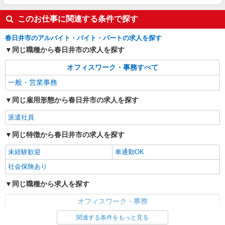
時給1400円
このお仕事に関連する条件で探す
愛知県春日井市／最寄駅：勝川駅 ◆JRでの
通勤が便利です ≪車通勤可≫ ◆車通勤希望の方
春日井市のアルバイト・バイト・パートの求人を探す
はご自身で駐車場の準備が必要です
同じ職種から春日井市の求人を探す
詳細を見る
キープ
オフィスワーク・事務すべて
派遣社員
一般・営業事務
パーソルテンプスタッフ株式会社 中部コーディネートセンター一課
（小牧）/26-0527158
同じ雇用形態から春日井市の求人を探す
［30代・40代多め］髪色やネイル自由◎大手
派遣社員
メーカー×部署のサポート事務★
時給1500円〜1600円 ◆経験によりご相談くだ
同じ特徴から春日井市の求人を探す
さい
未経験歓迎
車通勤OK
愛知県春日井市／最寄駅：神領駅、春日井（名
鉄線）駅 ≪車通勤可≫ ※敷地内に無料の駐車場
社会保険あり
あり◎
同じ職種から求人を探す
詳細を見る
キープ
オフィスワーク・事務
派遣社員
一般・営業事務
パーソルテンプスタッフ株式会社 中部コーディネートセンター一課
関連する条件をもっと見る