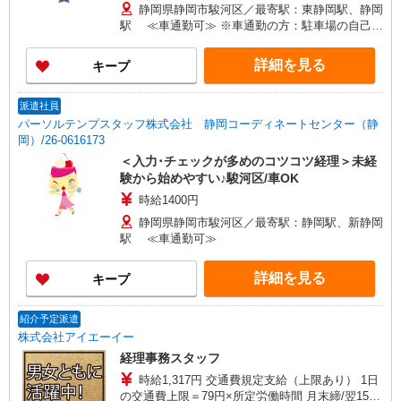
静岡県静岡市駿河区／最寄駅：東静岡駅、静岡
駅 ≪車通勤可≫ ※車通勤の方：駐車場の自己手
配が必要です
詳細を見る
キープ
派遣社員
パーソルテンプスタッフ株式会社 静岡コーディネートセンター（静
岡）/26-0616173
＜入力･チェックが多めのコツコツ経理＞未経
験から始めやすい♪駿河区/車OK
時給1400円
静岡県静岡市駿河区／最寄駅：静岡駅、新静岡
駅 ≪車通勤可≫
詳細を見る
キープ
紹介予定派遣
株式会社アイエーイー
経理事務スタッフ
時給1,317円 交通費規定支給（上限あり） 1日
の交通費上限＝79円×所定労働時間 月末締/翌15日