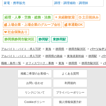
家電・携帯販売
調理・調理補助・調理師
経理・人事・労務・総務・法務
未経験歓迎
土日祝休み
上場企業・上場企業のグループ会社
車通勤OK
社会保険あり
静岡県静岡市駿河区
静岡駅
東静岡駅
アルバイト・バイト・求人TOP
東海
静岡県
静岡市駿河区
パーソルテン
アルバイト・バイト・求人TOP
静岡県の路線
東海道新幹線
静岡駅
パ
職種・条件一覧
オフィスワーク・事務
東海
静岡県
静岡市駿河区
パ
掲載ご希望のお客様へ
よくある質問
お問い合わせ
利用規約
リンクについて
プライバシーポリシー
Cookieポリシー
個人情報保護方針