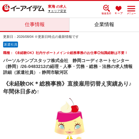
東海
の求人
▼エリア変更
仕事情報
企業情報
更新日：2026/08/04 ※更新日時点の最新情報です
派遣社員
職種：《未経験OK》社内サポートメイン☆総務事務のお仕事◎知識経験は不要！
パーソルテンプスタッフ株式会社 静岡コーディネートセンター
（静岡）/26-0483212の経理・人事・労務・総務・法務の求人情報
詳細（派遣社員） - 静岡市駿河区
《未経験OK＊総務事務》直接雇用切替え実績あり♪
年間休日多め↑