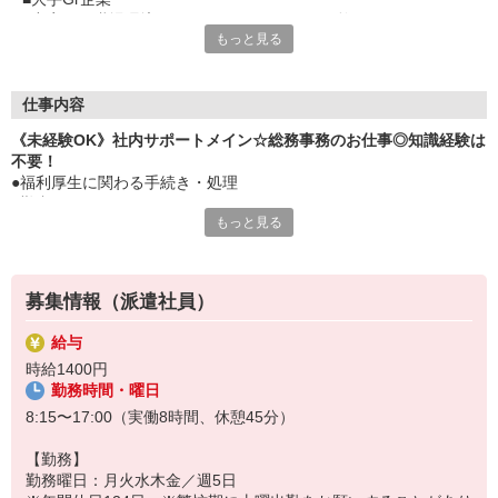
■充実した職場環境×ワークライフバランスが整っています
もっと見る
■年間休日124日
■私生活とのON/OFFの切り替えがしっかりできる環境です
■静岡駅からバス通勤可能
■バス停が就業先のすぐ近くにありますよ
仕事内容
■便利
《未経験OK》社内サポートメイン☆総務事務のお仕事◎知識経験は
不要！
●福利厚生に関わる手続き・処理
●勤怠チェック
もっと見る
●作業着の在庫管理（グループ会社とのやり取りあり）
●食事発注の処理
●社会保険に関わる手続き対応社員の方に教えてもらえるので事前知
識は不要
募集情報（派遣社員）
★お仕事しながら学びましょう
給与
時給1400円
勤務時間・曜日
8:15〜17:00（実働8時間、休憩45分）
【勤務】
勤務曜日：月火水木金／週5日