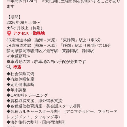
※年間休日124日 ※繁忙期に土曜出勤をお願いすることがあり
ます
【期間】
2026年09月上旬〜
★6ヶ月以上（長期）
アクセス・勤務地
JR東海道本線（熱海－米原）「東静岡」駅より車6分
JR東海道本線（熱海－米原）「静岡」駅より民間バス16分
静岡県静岡市駿河区／最寄駅：東静岡駅、静岡駅
≪車通勤可≫
※車通勤の方：駐車場の自己手配が必要です
待遇
◆社会保険完備
◆有給休暇制度
◆定期健康診断
◆年末調整
◆OA無料トレーニング
◆資格取得支援、海外留学支援
◆各種通信教育講座・英会話スクール割引
◆各種カルチャースクール割引（アロマテラピー、フラワーア
レンジメント、クッキング等）
◆海外旅行の割引・国内宿泊割引