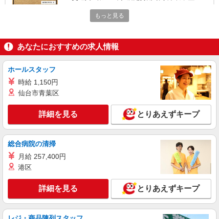
払
静岡県静岡市駿河区豊田
もっと見る
詳細を見る
キープ
あなたにおすすめの求人情報
職業紹介
株式会社アイ・ブロード
ホールスタッフ
化粧品メーカーの事務社員
時給 1,150円
年収300万円〜400万円 月給18万〜25万円 （年
仙台市青葉区
齢、経験、能力考慮） ※ 試用期間6か月あり（条
件変更無し） 昇給年1回、賞与年2回、営業手当、
静岡県静岡市駿河区
通勤手当、業務手当、昼食手当、皆勤手当 ※当社
詳細を見る
とりあえずキープ
規定による
詳細を見る
キープ
総合病院の清掃
月給 257,400円
港区
詳細を見る
とりあえずキープ
レジ・商品陳列スタッフ