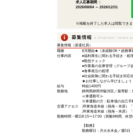
求人応募期間 ：
2026/08/04 ～ 2026/12/31
※掲載を終了した求人は閲覧できま
募集情報（派遣社員）
職種
8月開始★《未経験OK＊総務事
仕事内容
●福利厚生に関わる手続き・処
●勤怠チェック
●作業着の在庫管理（グループ
●食事発注の処理
●社会保険に関わる手続き対応
★お仕事しながら学びましょう
給与
時給1400円
勤務地
静岡県静岡市駿河区／最寄駅
≪車通勤可≫
※車通勤の方：駐車場の自己手
交通アクセス
JR東海道本線（熱海－米原）「
JR東海道本線（熱海－米原）「
勤務時間・曜日
8:15〜17:00（実働8時間、休憩
【勤務】
勤務曜日：月火水木金／週5日