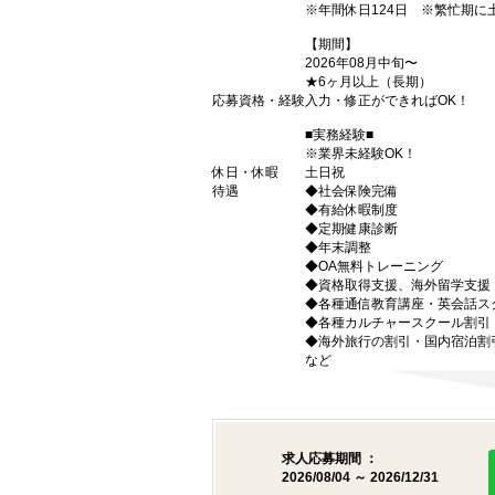
※年間休日124日 ※繁忙期
【期間】
2026年08月中旬〜
★6ヶ月以上（長期）
応募資格・経験
入力・修正ができればOK！
■実務経験■
※業界未経験OK！
休日・休暇
土日祝
待遇
◆社会保険完備
◆有給休暇制度
◆定期健康診断
◆年末調整
◆OA無料トレーニング
◆資格取得支援、海外留学支援
◆各種通信教育講座・英会話ス
◆各種カルチャースクール割引
◆海外旅行の割引・国内宿泊割
など
求人応募期間 ：
2026/08/04 ～ 2026/12/31