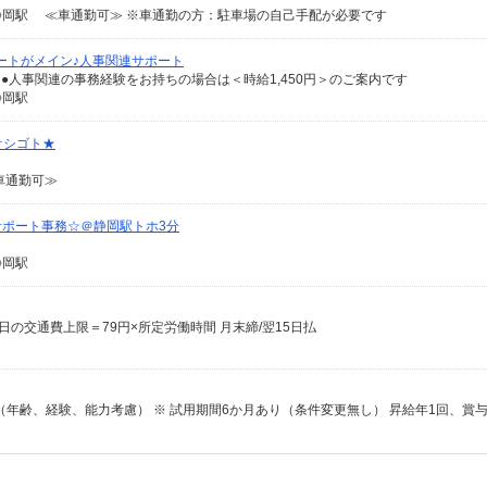
岡駅 ≪車通勤可≫ ※車通勤の方：駐車場の自己手配が必要です
ートがメイン♪人事関連サポート
） ●人事関連の事務経験をお持ちの場合は＜時給1,450円＞のご案内です
静岡駅
オシゴト★
車通勤可≫
サポート事務☆＠静岡駅トホ3分
静岡駅
1日の交通費上限＝79円×所定労働時間 月末締/翌15日払