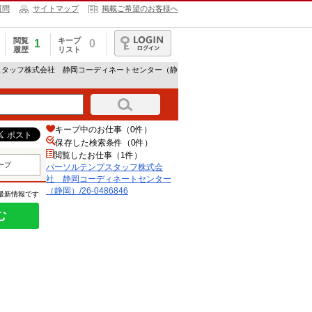
質問
サイトマップ
掲載ご希望のお客様へ
閲覧
キープ
1
0
履歴
リスト
ログイン
スタッフ株式会社 静岡コーディネートセンター（静
キープ中のお仕事（0件）
保存した検索条件（
0
件）
閲覧したお仕事（1件）
ープ
パーソルテンプスタッフ株式会
社 静岡コーディネートセンター
（静岡）/26-0486846
の最新情報です
む