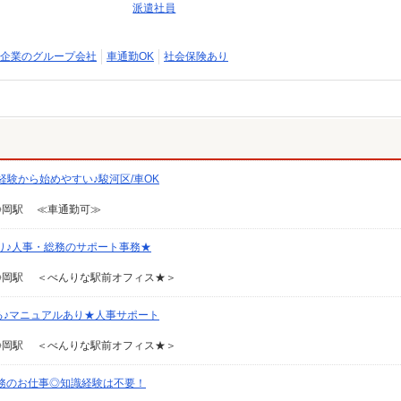
派遣社員
企業のグループ会社
車通勤OK
社会保険あり
験から始めやすい♪駿河区/車OK
静岡駅 ≪車通勤可≫
あり♪人事・総務のサポート事務★
静岡駅 ＜べんりな駅前オフィス★＞
る♪マニュアルあり★人事サポート
静岡駅 ＜べんりな駅前オフィス★＞
務のお仕事◎知識経験は不要！