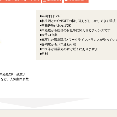
■年間休日124日
■私生活とのON/OFFの切り替えがしっかりできる環境
■事務経験があればOK
■未経験から総務のお仕事に関われるチャンスです
■大手Gr企業
■充実した職場環境×ワークライフバランスが整ってい
■静岡駅からバス通勤可能
■バス停が就業先のすぐ近くにありますよ
■便利
★未経験OK・残業ナ
務など、人気案件多数