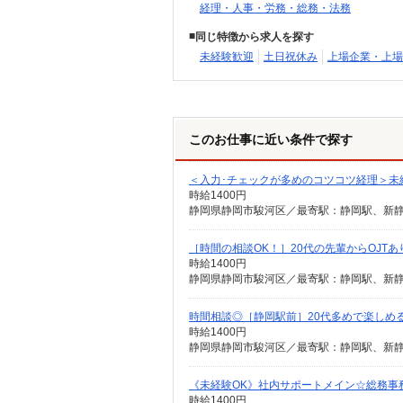
経理・人事・労務・総務・法務
同じ特徴から求人を探す
未経験歓迎
土日祝休み
上場企業・上場
このお仕事に近い条件で探す
＜入力･チェックが多めのコツコツ経理＞未経
時給1400円
静岡県静岡市駿河区／最寄駅：静岡駅、新
［時間の相談OK！］20代の先輩からOJT
時給1400円
静岡県静岡市駿河区／最寄駅：静岡駅、新
時間相談◎［静岡駅前］20代多めで楽しめ
時給1400円
静岡県静岡市駿河区／最寄駅：静岡駅、新
《未経験OK》社内サポートメイン☆総務事
時給1400円