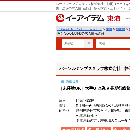
パーソルテンプスタッフ株式会社 静岡コーディネート
務・法務の求人情報詳細 - 静岡市駿河区｜バイト
エ
東海
アルバイト・バイト・求人TOP
>
東海
>
静岡県
>
岡）/26-0486846の求人情報詳細
勤務地
職種
パーソルテンプスタッフ株式会社 静岡コ
派遣社員
［未経験OK］大手Gr企業★長期◎総
給与
時給1400円
職種
8月開始★《未経験OK＊総務事務
勤務地
静岡県静岡市駿河区／最寄駅：
≪車通勤可≫
※車通勤の方：駐車場の自己手配
未経験歓迎
土日祝休み
上場企