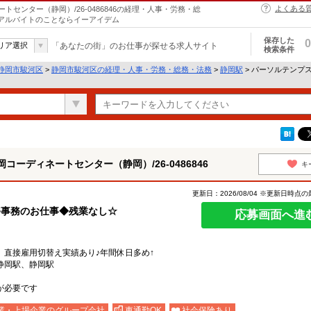
よくある
センター（静岡）/26-0486846の経理・人事・労務・総
・アルバイトのことならイーアイデム
保存した
0
リア選択
「あなたの街」のお仕事が探せる求人サイト
検索条件
静岡市駿河区
>
静岡市駿河区の経理・人事・労務・総務・法務
>
静岡駅
> パーソルテンプ
ーディネートセンター（静岡）/26-0486846
キ
更新日：2026/08/04 ※更新日時点
務事務のお仕事◆残業なし☆
応募画面へ進
》直接雇用切替え実績あり♪年間休日多め↑
東静岡駅、静岡駅
が必要です
業・上場企業のグループ会社
車通勤OK
社会保険あり