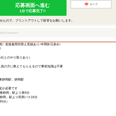
応募画面へ進む
キープ
1分で応募完了!!
せんので、プリントアウトして保管をお願いします。
務》直接雇用切替え実績あり♪年間休日多め↑
理
会社とのやり取りあり）
社員の方に教えてもらえるので事前知識は不要
：東静岡駅、静岡駅
配が必要です
東静岡」駅より車6分
静岡」駅より民間バス16分
45分）