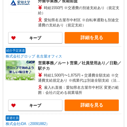
外留学業務／長期前提
時給1550円 ※交通費の別途支給あり（規定支
給）
愛知県名古屋市中村区 ※自転車通勤も別途交
通費の支給あり（規定支給）
詳細を見る
キープ
紹介予定派遣
株式会社グロップ 名古屋オフィス
営業事務／ルート営業／社員登用あり／日勤／
駅チカ
時給1,500円〜1,875円＋交通費全額支給 ※交
通費支給規定あり ※残業代は別途全額支給（法定
基準通り） ※給与の希望日払い制度あり ＜月収例
雇入れ直後：愛知県名古屋市中村区 変更の範
＞ ＊月22日勤務の場合 時給1,500円×8時間×22
囲：会社の定める就業場所
日⇒264,000円＋交通費＋残業代
詳細を見る
キープ
派遣社員
株式会社iDA（20091882）