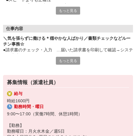
■コツコツ系のお仕事が好きな方にぴったりです
もっと見る
■残業ゼロ
■毎日17時で「おつかれさま！」お仕事終わりは自由に自分時間
■ほぼ電話なし
■1日2・3件くらい＆お相手の名前を聞いて取次ぐだけです
仕事内容
＼気を張らずに働ける＊穏やかな人ばかり／書類チェックなどルー
チン事務☆
●請求書のチェック・入力 …届いた請求書を印刷して確認→システ
ムに入力
もっと見る
●注文書のチェック …まちがいがなければFAX・メールで送信
●郵便物の受け取りなど
※ほぼ電話なし！1日2・3件ほど＆取次だけ♪
募集情報（派遣社員）
給与
時給1600円
勤務時間・曜日
9:00〜17:00（実働7時間、休憩1時間）
【勤務】
勤務曜日：月火水木金／週5日