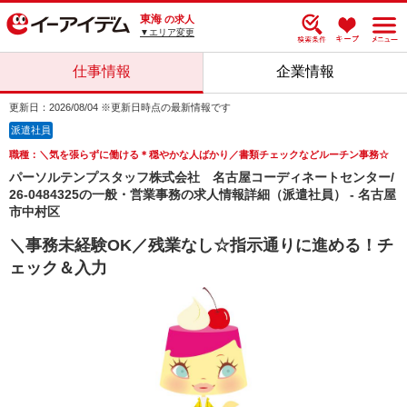
東海
の求人
▼エリア変更
仕事情報
企業情報
更新日：2026/08/04 ※更新日時点の最新情報です
派遣社員
職種：＼気を張らずに働ける＊穏やかな人ばかり／書類チェックなどルーチン事務☆
パーソルテンプスタッフ株式会社 名古屋コーディネートセンター/
26-0484325の一般・営業事務の求人情報詳細（派遣社員） - 名古屋
市中村区
＼事務未経験OK／残業なし☆指示通りに進める！チ
ェック＆入力