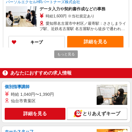
パーソルエクセルHRパートナーズ株式会社
データ入力や契約書作成などの事務
時給1,600円 ※当社規定あり
愛知県名古屋市中村区／最寄駅：ささしまライ
ブ駅、近鉄名古屋駅 名古屋駅から徒歩で通われて
いる方が多いエリアです♪
詳細を見る
キープ
もっと見る
派遣社員
パーソルエクセルHRパートナーズ株式会社
サポート事務のオシゴト
あなたにおすすめの求人情報
時給1,500円 ※当社規定あり
愛知県名古屋市中村区／最寄駅：近鉄名古屋
個別指導講師
駅、伏見（愛知県）駅 ◎駅出口スグ
時給 1,040円〜1,390円
仙台市青葉区
詳細を見る
キープ
詳細を見る
とりあえずキープ
派遣社員
パーソルテンプスタッフ株式会社 名古屋コーディネートセンタ
ー/26-0567387
ホールスタッフ