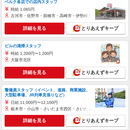
ベルク各店での店内スタッフ
パーソルテンプスタッフ株式会社 名古屋コーディネートセンタ
ー/26-0559364
時給 1,065円
［時給1550円］長期！ジムのお仕事♪美容に興
古河市・佐野市・前橋市・高崎市・伊勢崎市・太田市・館林市・
味がある方に
時給1550円 【月収例】時給1550円×実働7時間
詳細を見る
とりあえずキープ
×月21日＝227,850円
愛知県名古屋市中村区／最寄駅：名古屋駅
●JR・名鉄・地下鉄桜通線・近鉄・あおなみ線も
ビルの清掃スタッフ
便利！
時給 1,200円〜1,200円
詳細を見る
キープ
大阪市北区
派遣社員
詳細を見る
とりあえずキープ
パーソルテンプスタッフ株式会社 名古屋コーディネートセンタ
ー/26-0460786
＼月収27万以上／お休み相談気軽にOKです＊
警備員スタッフ（イベント、道路、商業施設、
タイパGOOD♪ゆったり事務サポ
大型駐車場、JR列車見張りなど）
時給1700円
日給 11,000円〜12,100円
愛知県名古屋市中村区／最寄駅：名古屋駅、名
栃木市・小山市・さいたま市西区・さいたま市岩槻区・久喜市・
鉄名古屋駅 【名古屋駅直結ビル】雨の日も、暑
い日も通勤ラクチン♪
詳細を見る
とりあえずキープ
詳細を見る
キープ