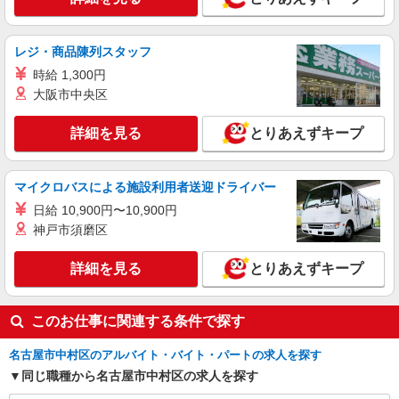
派遣社員
パーソルテンプスタッフ株式会社 名古屋コーディネートセンタ
ー/26-0543424
レジ・商品陳列スタッフ
［在宅OK＊月収30万↑］チームで進める★大
時給 1,300円
手システム会社で営業事務＠名駅
大阪市中央区
時給1700円 【月収例】30万2,600円見込み（時
給1700円×8時間×月21日＋残業10時間）
詳細を見る
とりあえずキープ
愛知県名古屋市中村区／最寄駅：名古屋駅
【名古屋JPタワー｜駅直結】名鉄・近鉄・地下鉄
桜通線も沿線
マイクロバスによる施設利用者送迎ドライバー
詳細を見る
キープ
日給 10,900円〜10,900円
神戸市須磨区
派遣社員
パーソルテンプスタッフ株式会社 名古屋コーディネートセンタ
詳細を見る
とりあえずキープ
ー/26-0571440
＼かんたん事務から始めよう♪／増員募集で教
育しっかり◎月収25万以上
このお仕事に関連する条件で探す
時給1500円 【月収例】時給1,500円×8H×21日
＝252,000円
名古屋市中村区のアルバイト・バイト・パートの求人を探す
愛知県名古屋市中村区／最寄駅：名古屋駅、国
同じ職種から名古屋市中村区の求人を探す
際センター駅 ユニモール出口から地上は歩いて