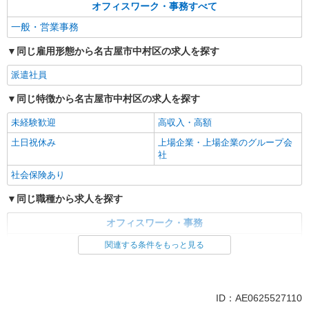
2分★アクセス便利な立地です◎
オフィスワーク・事務すべて
詳細を見る
キープ
一般・営業事務
同じ雇用形態から名古屋市中村区の求人を探す
派遣社員
パーソルエクセルHRパートナーズ株式会社
派遣社員
資料作成・チェックなどの事務
同じ特徴から名古屋市中村区の求人を探す
時給1,450円 ※当社規定あり
愛知県名古屋市中村区／最寄駅：名古屋駅、さ
未経験歓迎
高収入・高額
さしまライブ駅
土日祝休み
上場企業・上場企業のグループ会
社
詳細を見る
キープ
社会保険あり
同じ職種から求人を探す
オフィスワーク・事務
一般・営業事務
関連する条件をもっと見る
同じ特徴から求人を探す
未経験歓迎
土日祝休み
ID：AE0625527110