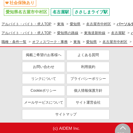
社会保険あり
愛知県名古屋市中村区
名古屋駅
ささしまライブ駅
アルバイト・バイト・求人TOP
東海
愛知県
名古屋市中村区
パーソルテ
アルバイト・バイト・求人TOP
愛知県の路線
東海道新幹線
名古屋駅
職種・条件一覧
オフィスワーク・事務
東海
愛知県
名古屋市中村区
掲載ご希望のお客様へ
よくある質問
お問い合わせ
利用規約
リンクについて
プライバシーポリシー
Cookieポリシー
個人情報保護方針
メールサービスについて
サイト運営会社
サイトマップ
(c) AIDEM Inc.