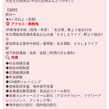
完全土日祝休み♪平日のお休みもとりやすい♪
【期間】
即日〜
★6ヶ月以上（長期）
アクセス・勤務地
JR東海道本線（熱海－米原）「名古屋」駅より徒歩12分
名古屋臨海高速鉄道あおなみ線「ささしまライブ」駅より徒歩1
分
愛知県名古屋市中村区／最寄駅：名古屋駅、ささしまライブ
駅
地下鉄桜通線・名鉄・近鉄ご利用の方も便利♪
待遇
◆社会保険完備
◆有給休暇制度
◆定期健康診断
◆年末調整
◆OA無料トレーニング
◆資格取得支援、海外留学支援
◆各種通信教育講座・英会話スクール割引
◆各種カルチャースクール割引（アロマテラピー、フラワーア
レンジメント、クッキング等）
◆海外旅行の割引・国内宿泊割引