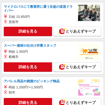
マイクロバスにて教習所に通う生徒の送迎ドラ
派遣社員
イバー
パーソルエクセルHRパートナーズ株式会社
日給 15,850円
賃貸契約に関する事務のオシゴト
箕面市
時給1,500円 ※当社規定あり
愛知県名古屋市中村区／最寄駅：名鉄名古屋
詳細を見る
とりあえずキープ
駅、ささしまライブ駅 名駅や米野駅から徒歩で通
っている方が多いエリアです♪
詳細を見る
キープ
スーパー資材の仕分け作業スタッフ
時給 1,350円
派遣社員
船橋市
パーソルテンプスタッフ株式会社 名古屋コーディネートセンタ
ー/26-0531503
詳細を見る
とりあえずキープ
［9月スタート］やっぱり名駅が便利！おだや
か・明るい職場でお仕事しよう
時給1450円 【月収例】時給1,450円×実働8時
アパレル用品や雑貨のピッキング検品
間×21日＝243,600円
時給 1,200円〜1,500円
愛知県名古屋市中村区／最寄駅：名古屋駅、名
柏市
鉄名古屋駅 ●JR・名鉄・地下鉄桜通線・近鉄・
あおなみ線も便利！
詳細を見る
とりあえずキープ
詳細を見る
キープ