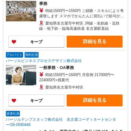
事務
時給1500円〜1550円 ご経験・スキルにより考
慮致します スマホでかんたんに前払いで給与が受
け取れます（※上限、条件あり） 上限2万円まで
愛知県名古屋市中村区 JR線・名鉄線・近鉄
線・地下鉄・臨海高速鉄道 名古屋駅直結
詳細を見る
キープ
アルバイト
契約社員
パーソルビジネスプロセスデザイン株式会社
一般事務・OA事務
時給1550円〜1600円 月収例 217000円〜
224000円+残業代
愛知県名古屋市中村区
詳細を見る
キープ
派遣社員
パーソルテンプスタッフ株式会社 名古屋コーディネートセンタ
ー/26-0590449