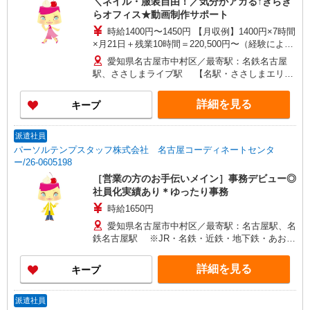
＼ネイル・服装自由！／気分がアガる↑きらき
らオフィス★動画制作サポート
時給1400円〜1450円 【月収例】1400円×7時間
×月21日＋残業10時間＝220,500円〜（経験によ
り）
愛知県名古屋市中村区／最寄駅：名鉄名古屋
駅、ささしまライブ駅 【名駅・ささしまエリ
ア】近鉄・JR・地下鉄からも徒歩圏内です♪
詳細を見る
キープ
派遣社員
パーソルテンプスタッフ株式会社 名古屋コーディネートセンタ
ー/26-0605198
［営業の方のお手伝いメイン］事務デビュー◎
社員化実績あり＊ゆったり事務
時給1650円
愛知県名古屋市中村区／最寄駅：名古屋駅、名
鉄名古屋駅 ※JR・名鉄・近鉄・地下鉄・あおな
み線を利用の方も便利です
詳細を見る
キープ
派遣社員