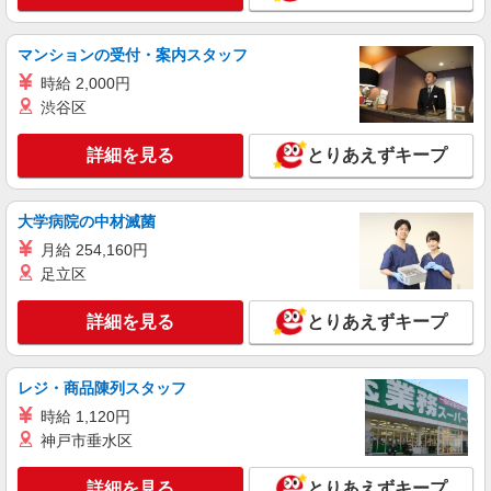
派遣社員
マンションの受付・案内スタッフ
パーソルエクセルHRパートナーズ株式会社
時給 2,000円
営業アシスタントと総務関連
渋谷区
時給1,650円 ※当社規定あり
愛知県名古屋市中村区／最寄駅：名古屋駅、国
詳細を見る
とりあえずキープ
際センター駅
詳細を見る
キープ
大学病院の中材滅菌
月給 254,160円
派遣社員
足立区
パーソルエクセルHRパートナーズ株式会社
データ入力や書類確認などの事務
詳細を見る
とりあえずキープ
時給1,550円 ※当社規定あり ※名駅・本山そ
れぞれの出社実績分で計算
レジ・商品陳列スタッフ
愛知県名古屋市中村区／最寄駅：名古屋駅 ※
週1〜2日は本山店（本山駅 徒歩1分）への出勤を
時給 1,120円
お願いします
神戸市垂水区
詳細を見る
キープ
詳細を見る
とりあえずキープ