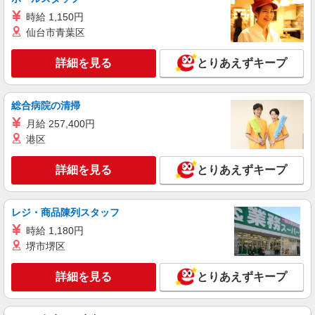
時間相談◎美容メーカー［正社員化実績］
Excel活かせる事務★私服勤務OK！
時給 1,150円
仙台市青葉区
時給1600円
愛知県名古屋市中村区／最寄駅：本陣駅、中村
詳細を見る
日赤駅 ■バス停「豊臣小学校」すぐ
とりあえずキープ
詳細を見る
キープ
総合病院の清掃
月給 257,400円
派遣社員
港区
パーソルテンプスタッフ株式会社 名古屋コーディネートセンタ
ー/26-0615088
＜名駅×地下直結のOfficeビル＞社員の方のア
詳細を見る
とりあえずキープ
シスタント事務＠時給1550円
時給1550円 【月収例】時給1,550円×7時間45
レジ・商品陳列スタッフ
分×21日＝252,000円
愛知県名古屋市中村区／最寄駅：名古屋駅 ●
時給 1,180円
名古屋駅から直結★商業施設が入るオフィスビ
堺市堺区
ル！通勤で便利◎
詳細を見る
キープ
詳細を見る
とりあえずキープ
派遣社員