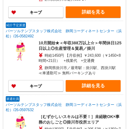
詳細を見る
キープ
紹介予定派遣
パーソルテンプスタッフ株式会社 静岡コーディネートセンター（浜
松）/26-0582492
10月開始★＜年収388万以上☆＞年間休日125
日以上◎生産管理＆貿易／掛川
時給1450円 【月収例】￥243,600（￥1450×8
時間×21日） +残業代 +交通費
静岡県掛川市／最寄駅：掛川駅、西掛川駅
≪車通勤可≫ 無料パーキングあり
詳細を見る
キープ
派遣社員
パーソルテンプスタッフ株式会社 静岡コーディネートセンター（浜
松）/26-0597632
［むずかしいスキルは不要！］未経験OK×事
務のおしごと◎掛川市役所エリア