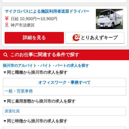
派遣社員
パーソルテンプスタッフ株式会社 静岡コーディネートセンター（浜
マイクロバスによる施設利用者送迎ドライバー
松）/26-0531727
日給 10,900円〜10,900円
［在宅勤務あり］メーカー＆事務のオシゴト♪
神戸市須磨区
研修しっかりアリ↑
時給1400円〜1500円 時給はスキルにより相談
詳細を見る
とりあえずキープ
OK
静岡県掛川市／最寄駅：掛川市役所前駅、掛川
駅 ≪車通勤可≫ 無料パーキングあり
このお仕事に関連する条件で探す
詳細を見る
キープ
掛川市のアルバイト・バイト・パートの求人を探す
同じ職種から掛川市の求人を探す
派遣社員
オフィスワーク・事務すべて
パーソルテンプスタッフ株式会社 静岡コーディネートセンター（浜
松）/26-0498474
一般・営業事務
時間相談◎＜8月スタート＞時給1400円★大手
同じ雇用形態から掛川市の求人を探す
企業×ジム♪テンプ仲間活躍中
時給1400円
派遣社員
静岡県掛川市／最寄駅：掛川駅、菊川（静岡
同じ特徴から掛川市の求人を探す
県）駅 掛川南エリア★ ≪車通勤可≫ 駐車場
無料 ／事務所まで徒歩4-5分ほど