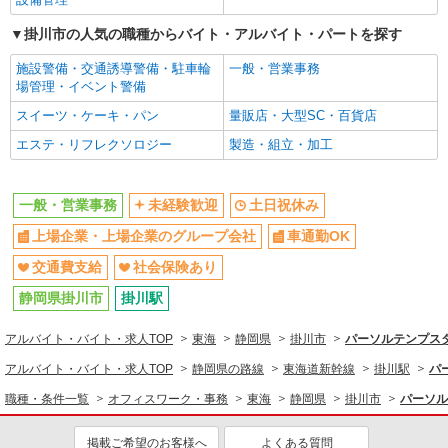
≪車通勤可≫ 無料駐車場あり（敷地内の為 徒歩
掛川市の人気の職種からバイト・アルバイト・パートを探す
1分以内です）
詳細を見る
キープ
施設警備・交通誘導警備・駐車輪
一般・営業事務
場管理・イベント警備
スイーツ・ケーキ・パン
量販店・大型SC・百貨店
エステ・リフレクソロジー
製造・組立・加工
一般・営業事務
未経験歓迎
土日祝休み
上場企業・上場企業のグループ会社
車通勤OK
交通費支給
社会保険あり
静岡県掛川市
掛川駅
アルバイト・バイト・求人TOP
東海
静岡県
掛川市
パーソルテンプスタ
アルバイト・バイト・求人TOP
静岡県の路線
東海道新幹線
掛川駅
パ
職種・条件一覧
オフィスワーク・事務
東海
静岡県
掛川市
パーソル
掲載ご希望のお客様へ
よくある質問