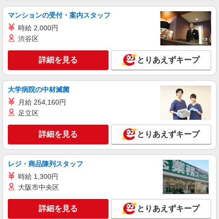
松）/26-0538588
マンションの受付・案内スタッフ
直接雇用の実績アリ★食品会社での事務のおし
ごと♪未経験OK！＼平日休み／
時給 2,000円
時給1400円
渋谷区
静岡県掛川市／最寄駅：愛野駅、西掛川駅
≪車通勤可≫ 敷地内（オフィスまで3分ほど）
詳細を見る
とりあえずキープ
詳細を見る
キープ
大学病院の中材滅菌
派遣社員
月給 254,160円
パーソルテンプスタッフ株式会社 静岡コーディネートセンター（浜
足立区
松）/26-0482191
＜＜未経験OK＆安定業界＞＞人の暮らしを支
詳細を見る
とりあえずキープ
える仕事♪物流事務でやりがい◎
時給1400円 【月収例】￥235,200（￥1400×8
時間×21日） +残業代 +交通費
レジ・商品陳列スタッフ
静岡県掛川市／最寄駅：掛川駅、菊川（静岡
時給 1,300円
県）駅 ≪車通勤可≫ 駐車場は無料で利用できま
大阪市中央区
す。
詳細を見る
キープ
詳細を見る
とりあえずキープ