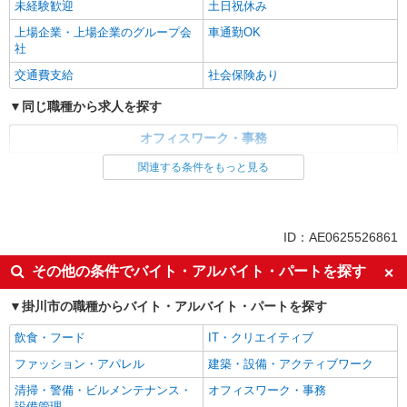
未経験歓迎
土日祝休み
詳細を見る
キープ
上場企業・上場企業のグループ会
車通勤OK
社
派遣社員
パーソルテンプスタッフ株式会社 静岡コーディネートセンター（浜
交通費支給
社会保険あり
松）/26-0526072
同じ職種から求人を探す
時間相談◎［9月開始］時給1430円○和気あい
あい◎事務アシスタント♪
オフィスワーク・事務
時給1430円
一般・営業事務
関連する条件をもっと見る
静岡県掛川市／最寄駅：掛川駅、菊川（静岡
県）駅 掛川インターチェンジから車で3分 ≪
同じ特徴から求人を探す
車通勤可≫ 無料パーキングあり
未経験歓迎
土日祝休み
詳細を見る
キープ
ID：AE0625526861
上場企業・上場企業のグループ会
車通勤OK
その他の条件でバイト・アルバイト・パートを探す
社
派遣社員
パーソルテンプスタッフ株式会社 静岡コーディネートセンター（浜
交通費支給
社会保険あり
掛川市の職種からバイト・アルバイト・パートを探す
松）/26-0484820
＼慣れたら自分のペースで♪／電話少なめのジ
飲食・フード
IT・クリエイティブ
ムのお仕事♪ ＠掛川
ファッション・アパレル
建築・設備・アクティブワーク
時給1350円 【月収例】￥226,800（￥1350×8
時間×21日） +残業代 +交通費
清掃・警備・ビルメンテナンス・
オフィスワーク・事務
設備管理
静岡県掛川市／最寄駅：掛川駅、西掛川駅