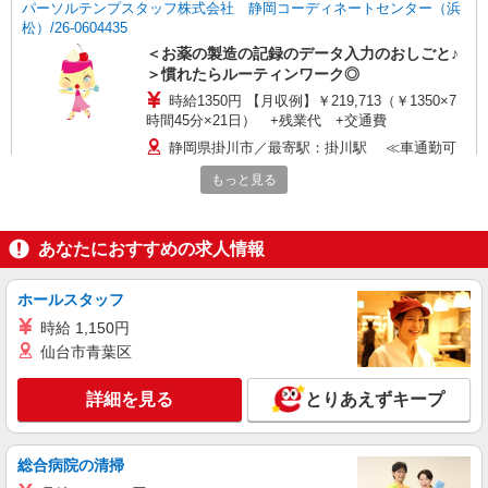
パーソルテンプスタッフ株式会社 静岡コーディネートセンター（浜
松）/26-0604435
＜お薬の製造の記録のデータ入力のおしごと♪
＞慣れたらルーティンワーク◎
時給1350円 【月収例】￥219,713（￥1350×7
時間45分×21日） +残業代 +交通費
静岡県掛川市／最寄駅：掛川駅 ≪車通勤可
≫
もっと見る
詳細を見る
キープ
あなたにおすすめの求人情報
派遣社員
パーソルテンプスタッフ株式会社 静岡コーディネートセンター（浜
ホールスタッフ
松）/26-0509021
時給 1,150円
＜掛川エリア＞金属加工メーカーでのジムのお
仙台市青葉区
仕事♪￥1350
時給1350円
詳細を見る
とりあえずキープ
静岡県掛川市／最寄駅：掛川駅 ≪車通勤可
≫ 無料パーキングあり
総合病院の清掃
詳細を見る
キープ