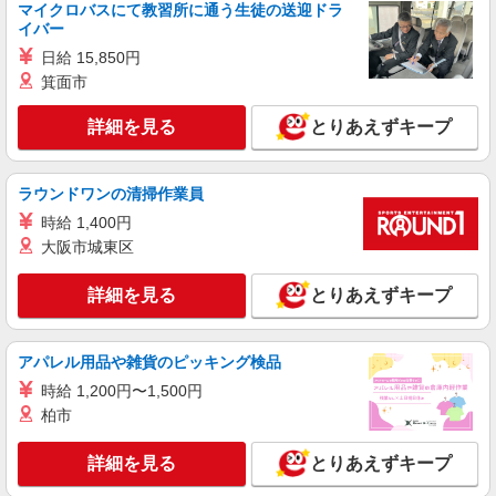
マイクロバスにて教習所に通う生徒の送迎ドラ
時給1400円〜1500円 時給はスキルにより相談
イバー
OK
日給 15,850円
静岡県掛川市／最寄駅：掛川市役所前駅、掛川
駅 ≪車通勤可≫ 無料パーキングあり
箕面市
詳細を見る
とりあえずキープ
詳細を見る
キープ
派遣社員
ラウンドワンの清掃作業員
パーソルテンプスタッフ株式会社 静岡コーディネートセンター（浜
松）/26-0492225
時給 1,400円
大阪市城東区
［化粧品を作るための在庫管理のオシゴト♪］
20-40代が活躍中のショクバ
詳細を見る
とりあえずキープ
時給1320円 【月収例】￥207,900（￥1320×7
時間30分×21日） +残業代 +交通費
静岡県掛川市／最寄駅：掛川駅、掛川市役所前
アパレル用品や雑貨のピッキング検品
駅 ≪車通勤可≫
時給 1,200円〜1,500円
詳細を見る
キープ
柏市
詳細を見る
とりあえずキープ
派遣社員
パーソルテンプスタッフ株式会社 静岡コーディネートセンター（浜