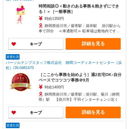
時間相談◎＜動きのある事務＆飽きずにでき
る！＞［一般事務］
時給1350円
静岡県掛川市／最寄駅：袋井駅 掛川駅から
車で20分 ≪車通勤可≫ 駐車場は敷地内です
が、広いので5分くらい少し歩きます。
詳細を見る
キープ
派遣社員
パーソルテンプスタッフ株式会社 静岡コーディネートセンター（浜
松）/26-0481470
［ここから事務を始めよう］週2在宅OK♪自分
ペースでコツコツ事務＠9月
時給1400円
静岡県掛川市／最寄駅：掛川駅、菊川（静岡
県）駅 【掛川市】千羽インターチェンジ近く
詳細を見る
キープ
派遣社員