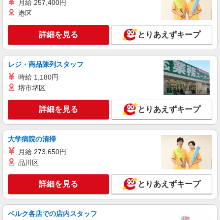
月給 257,400円
港区
派遣社員
パーソルテンプスタッフ株式会社 静岡コーディネートセンター（浜
詳細を見る
とりあえずキープ
松）/26-0509144
［￥1350］食堂あり◆長期♪ジムのお仕事♪/掛
川
レジ・商品陳列スタッフ
時給1350円 【月収例】￥226,800（￥1350×8
時給 1,180円
時間×21日） +残業代 +交通費
堺市堺区
静岡県掛川市／最寄駅：掛川駅、菊川（静岡
県）駅 ≪車通勤可≫
詳細を見る
とりあえずキープ
詳細を見る
キープ
大学病院の清掃
派遣社員
月給 273,650円
パーソルテンプスタッフ株式会社 静岡コーディネートセンター（浜
松）/26-0482610
品川区
［9時スタート×土日祝休み］＜掛川北部＞コ
ツコツ入力がスキな方必見♪
詳細を見る
とりあえずキープ
時給1350円 【月収例】￥226,800（￥1350×8
時間×21日） +残業代 +交通費
ベルク各店での店内スタッフ
静岡県掛川市／最寄駅：掛川駅、西掛川駅