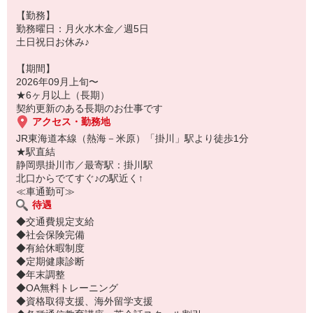
【勤務】
勤務曜日：月火水木金／週5日
土日祝日お休み♪
【期間】
2026年09月上旬〜
★6ヶ月以上（長期）
契約更新のある長期のお仕事です
アクセス・勤務地
JR東海道本線（熱海－米原）「掛川」駅より徒歩1分
★駅直結
静岡県掛川市／最寄駅：掛川駅
北口からでてすぐ♪の駅近く↑
≪車通勤可≫
待遇
◆交通費規定支給
◆社会保険完備
◆有給休暇制度
◆定期健康診断
◆年末調整
◆OA無料トレーニング
◆資格取得支援、海外留学支援