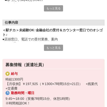
■時短相談OK
もっと見る
■×派遣社員多数活躍中
■駅からすぐそば
■徒歩1分金融庁登録済ブランド＆アンシン企業長期で安定してお
仕事したい方にオススメ
仕事内容
■未経験OK
＜駅チカ＞未経験OK↑金融会社の受付＆カウンター窓口でのオシゴ
■マンツーマン研修
ト♪
●店頭窓口、電話での受付業務、案内
●DM・通知発送
もっと見る
●ご相談受付、営業、電話連絡
●契約書作成・発送
●各種証明書の発送
●顧客ファイル作成 等
募集情報（派遣社員）
給与
時給1300円
【月収例】￥197,925（￥1300×7時間15分×21日） +残業代
+交通費
勤務時間・曜日
9:45〜18:00（実働7時間15分、休憩1時間）
※時間相談OK！