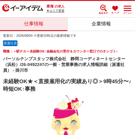
東海
の求人
▼エリア変更
仕事情報
企業情報
更新日：2026/08/04 ※更新日時点の最新情報です
派遣社員
職種：＜駅チカ＞未経験OK↑金融会社の受付＆カウンター窓口でのオシゴト♪
パーソルテンプスタッフ株式会社 静岡コーディネートセンター
（浜松）/26-0492247の一般・営業事務の求人情報詳細（派遣社
員） - 掛川市
未経験OK★＜直接雇用化の実績あり◎＞9時45分〜♪
時短OK↑事務