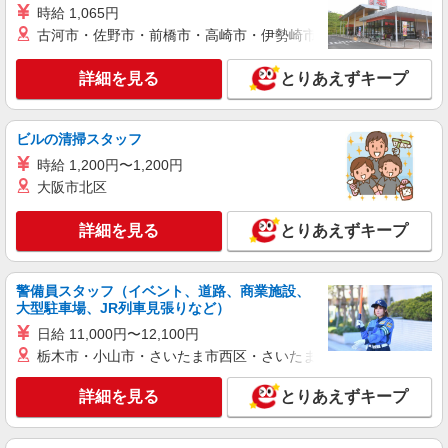
≪車通勤可≫ 無料駐車場あり（敷地内の為 徒歩
時給 1,065円
1分以内です）
古河市・佐野市・前橋市・高崎市・伊勢崎市・太田市・館林市・
詳細を見る
キープ
詳細を見る
とりあえずキープ
派遣社員
パーソルテンプスタッフ株式会社 静岡コーディネートセンター（浜
松）/26-0538468
ビルの清掃スタッフ
［8月開始］未経験OK☆10-19時＆朝ゆっくり
時給 1,200円〜1,200円
♪○物流会社での事務
大阪市北区
時給1400円 【月収例】￥235,200（￥1400×8
時間×21日） +残業代 +交通費
詳細を見る
とりあえずキープ
静岡県掛川市／最寄駅：掛川駅、菊川（静岡
県）駅 ≪車通勤可≫ 駐車場は無料で利用できま
す。
警備員スタッフ（イベント、道路、商業施設、
詳細を見る
大型駐車場、JR列車見張りなど）
キープ
日給 11,000円〜12,100円
派遣社員
栃木市・小山市・さいたま市西区・さいたま市岩槻区・久喜市・
パーソルテンプスタッフ株式会社 静岡コーディネートセンター（浜
松）/26-0532923
詳細を見る
とりあえずキープ
＜キチョウ↑×在宅勤務アリ＞メーカーでのジ
ムのお仕事♪時給1400円以上