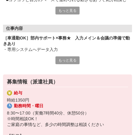
ながら、無理なくできるお仕事です
もっと見る
■土日休み＆残業なし
■プライベートも充実できる
仕事内容
［車通勤OK］部内サポート×事務★ 入力メイン＆会議の準備で動
きあり
・専用システムへデータ入力
・伝票発行
もっと見る
・伝票の仕分けと配布、ファイリング
・会議資料の準備
・発送物の準備、納入品の検品 等
募集情報（派遣社員）
給与
時給1350円
勤務時間・曜日
8:30〜17:00（実働7時間40分、休憩50分）
※時間相談OK！
ご家庭の事情など、多少の時間調整は相談ください