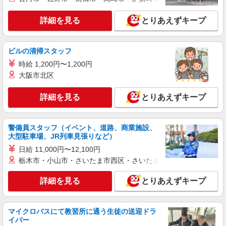
派遣社員
パーソルテンプスタッフ株式会社 静岡コーディネートセンター（浜
詳細を見る
とりあえずキープ
松）/26-0538468
［8月開始］未経験OK☆10-19時＆朝ゆっくり
♪○物流会社での事務
ビルの清掃スタッフ
時給1400円 【月収例】￥235,200（￥1400×8
時給 1,200円〜1,200円
時間×21日） +残業代 +交通費
大阪市北区
静岡県掛川市／最寄駅：掛川駅、菊川（静岡
県）駅 ≪車通勤可≫ 駐車場は無料で利用できま
す。
詳細を見る
とりあえずキープ
詳細を見る
キープ
警備員スタッフ（イベント、道路、商業施設、
派遣社員
大型駐車場、JR列車見張りなど）
パーソルテンプスタッフ株式会社 静岡コーディネートセンター（浜
日給 11,000円〜12,100円
松）/26-0482191
栃木市・小山市・さいたま市西区・さいたま市岩槻区・久喜市・
＜＜未経験OK＆安定業界＞＞人の暮らしを支
える仕事♪物流事務でやりがい◎
詳細を見る
とりあえずキープ
時給1400円 【月収例】￥235,200（￥1400×8
時間×21日） +残業代 +交通費
静岡県掛川市／最寄駅：掛川駅、菊川（静岡
マイクロバスにて教習所に通う生徒の送迎ドラ
県）駅 ≪車通勤可≫ 駐車場は無料で利用できま
イバー
す。