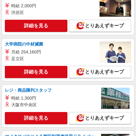
時給 2,000円
静岡県掛川市／最寄駅：掛川駅、掛川市役所前
渋谷区
駅 ≪車通勤可≫ 車通勤の際はご自身で駐車場を
手配いただきます ／駐輪場あり
詳細を見る
とりあえずキープ
詳細を見る
キープ
派遣社員
大学病院の中材滅菌
パーソルテンプスタッフ株式会社 静岡コーディネートセンター（浜
松）/26-0526072
月給 254,160円
足立区
時間相談◎［9月開始］時給1430円○和気あい
あい◎事務アシスタント♪
詳細を見る
とりあえずキープ
時給1430円
静岡県掛川市／最寄駅：掛川駅、菊川（静岡
県）駅 掛川インターチェンジから車で3分 ≪
レジ・商品陳列スタッフ
車通勤可≫ 無料パーキングあり
時給 1,300円
詳細を見る
キープ
大阪市中央区
派遣社員
詳細を見る
とりあえずキープ
パーソルテンプスタッフ株式会社 静岡コーディネートセンター（浜
松）/26-0492225
［化粧品を作るための在庫管理のオシゴト♪］