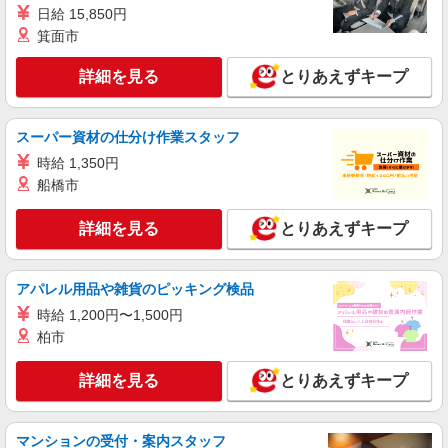
日給 15,850円
詳細を見る
キープ
箕面市
派遣社員
詳細を見る
とりあえずキープ
パーソルテンプスタッフ株式会社 静岡コーディネートセンター（浜
松）/26-0482509
9月上旬スタート◎未経験OK＜＊ジムのお仕
スーパー資材の仕分け作業スタッフ
事♪＊＞★掛川南エリア★
時給 1,350円
時給1400円 【月収例】￥230,202（￥1400×7
船橋市
時間50分×21日） +残業代 +交通費
静岡県掛川市／最寄駅：掛川駅 ≪車通勤可
詳細を見る
とりあえずキープ
≫ 無料パーキングあり
詳細を見る
キープ
アパレル用品や雑貨のピッキング検品
時給 1,200円〜1,500円
派遣社員
柏市
パーソルテンプスタッフ株式会社 静岡コーディネートセンター（浜
松）/26-0570571
詳細を見る
とりあえずキープ
［イレギュラーはなし］フォーマットへ入力と
チェックのかんたん事務★
時給1350円 【月収例】￥217,445（￥1350×7
マンションの受付・案内スタッフ
時間40分×21日）+残業代 +交通費