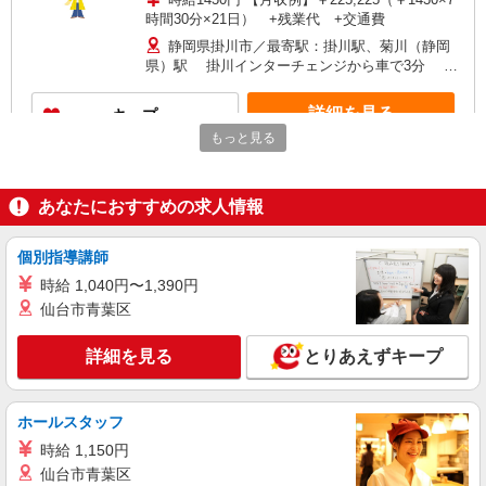
時間30分×21日） +残業代 +交通費
静岡県掛川市／最寄駅：掛川駅、菊川（静岡
県）駅 掛川インターチェンジから車で3分 ≪
車通勤可≫ 無料パーキングあり
詳細を見る
キープ
もっと見る
派遣社員
パーソルテンプスタッフ株式会社 静岡コーディネートセンター（浜
松）/26-0450264
あなたにおすすめの求人情報
時間相談◎＜動きのある事務＆飽きずにでき
る！＞［一般事務］
個別指導講師
時給1350円
時給 1,040円〜1,390円
静岡県掛川市／最寄駅：袋井駅 掛川駅から
仙台市青葉区
車で20分 ≪車通勤可≫ 駐車場は敷地内です
が、広いので5分くらい少し歩きます。
詳細を見る
とりあえずキープ
詳細を見る
キープ
ホールスタッフ
派遣社員
パーソルテンプスタッフ株式会社 静岡コーディネートセンター（浜
時給 1,150円
松）/26-0542703
仙台市青葉区