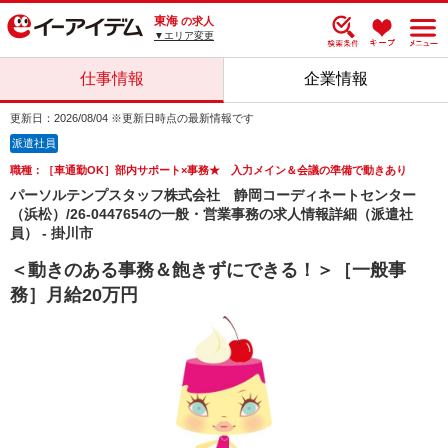
東海
の求人
▼エリア変更
仕事情報
企業情報
更新日：2026/08/04 ※更新日時点の最新情報です
派遣社員
職種：［車通勤OK］部内サポート×事務★ 入力メイン＆会議の準備で動きあり
パーソルテンプスタッフ株式会社 静岡コーディネートセンター
（浜松）/26-0447654の一般・営業事務の求人情報詳細（派遣社
員） - 掛川市
＜動きのある事務＆飽きずにできる！＞［一般事
務］月給20万円