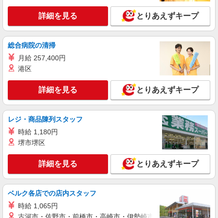
＼食堂アリ♪定時17時★／★マイカー通勤
OK◎人気×部内サポート
詳細を見る
とりあえずキープ
時給1300円 【月収例】￥216,216（￥1300×7
時間55分×21日） +残業代 +交通費
静岡県掛川市／最寄駅：掛川駅、菊川（静岡
総合病院の清掃
県）駅 ≪車通勤可≫ 無料駐車場あり
月給 257,400円
港区
詳細を見る
キープ
詳細を見る
とりあえずキープ
派遣社員
パーソルテンプスタッフ株式会社 静岡コーディネートセンター（浜
松）/26-0531727
レジ・商品陳列スタッフ
［在宅勤務あり］メーカー＆事務のオシゴト♪
時給 1,180円
研修しっかりアリ↑
堺市堺区
時給1400円〜1500円 時給はスキルにより相談
OK
詳細を見る
とりあえずキープ
静岡県掛川市／最寄駅：掛川市役所前駅、掛川
駅 ≪車通勤可≫ 無料パーキングあり
ベルク各店での店内スタッフ
詳細を見る
キープ
時給 1,065円
古河市・佐野市・前橋市・高崎市・伊勢崎市・太田市・館林市・