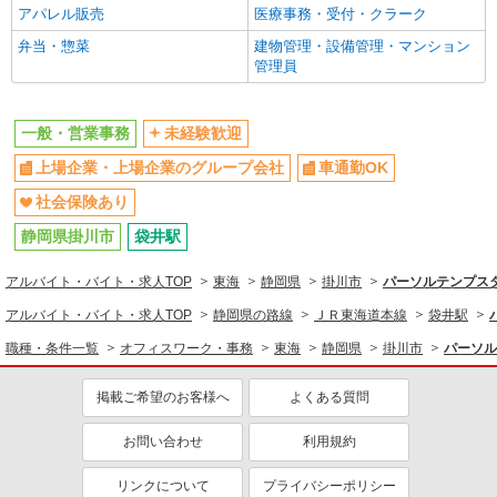
アパレル販売
医療事務・受付・クラーク
弁当・惣菜
建物管理・設備管理・マンション
管理員
一般・営業事務
未経験歓迎
上場企業・上場企業のグループ会社
車通勤OK
社会保険あり
静岡県掛川市
袋井駅
アルバイト・バイト・求人TOP
東海
静岡県
掛川市
パーソルテンプスタ
アルバイト・バイト・求人TOP
静岡県の路線
ＪＲ東海道本線
袋井駅
職種・条件一覧
オフィスワーク・事務
東海
静岡県
掛川市
パーソル
掲載ご希望のお客様へ
よくある質問
お問い合わせ
利用規約
リンクについて
プライバシーポリシー