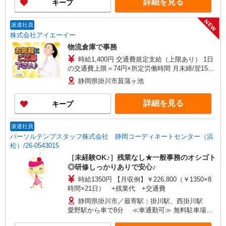
詳細を見る
キープ
NEW
派遣社員
株式会社アイエーイー
物流倉庫で事務
時給1,400円 交通費規定支給（上限あり） 1日
の交通費上限＝74円×所定労働時間 月末締/翌15日
払
静岡県掛川市菖蒲ヶ池
詳細を見る
キープ
派遣社員
パーソルテンプスタッフ株式会社 静岡コーディネートセンター（浜
松）/26-0543015
［未経験OK♪］残業なし★一般事務のオシゴト
◎研修しっかりありで安心♪
時給1350円 【月収例】￥226,800（￥1350×8
時間×21日） +残業代 +交通費
静岡県掛川市／最寄駅：掛川駅、西掛川駅
愛野駅から車で8分 ≪車通勤可≫ 無料駐車場あ
り