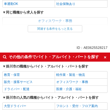
松）/26-0581729
車通勤OK
社会保険あり
＜生産管理＆貿易事務＞英語は翻訳ソフト使用
でOK★直接雇用実績あり！
同じ職種から求人を探す
時給1450円 【月収例】￥243,600（￥1450×8
オフィスワーク・事務
時間×21日） +残業代 +交通費
一般・営業事務
静岡県掛川市／最寄駅：掛川駅、西掛川駅
関連する条件をもっと見る
≪車通勤可≫ 無料パーキングあり
同じ特徴から求人を探す
詳細を見る
キープ
未経験歓迎
上場企業・上場企業のグループ会
ID：AE0625528217
社
派遣社員
その他の条件でバイト・アルバイト・パートを探す
車通勤OK
社会保険あり
パーソルテンプスタッフ株式会社 静岡コーディネートセンター（浜
松）/26-0498474
掛川市の職種からバイト・アルバイト・パートを探す
時間相談◎＜8月スタート＞時給1400円★大手
教育・保育
企業×ジム♪テンプ仲間活躍中
軽作業・製造・物流
時給1400円
販売・接客サービス
オフィスワーク・事務
静岡県掛川市／最寄駅：掛川駅、菊川（静岡
ドライバー・配達
医療・介護・福祉
県）駅 掛川南エリア★ ≪車通勤可≫ 駐車場
無料 ／事務所まで徒歩4-5分ほど
掛川市の人気の職種からバイト・アルバイト・パートを探す
詳細を見る
キープ
大型ドライバー
フロント・受付・フロア案内