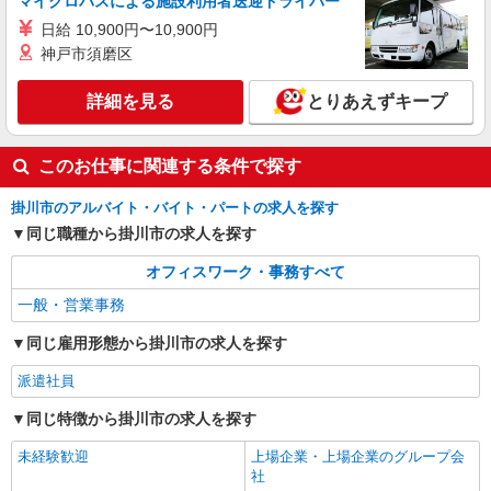
マイクロバスによる施設利用者送迎ドライバー
20-40代が活躍中のショクバ
日給 10,900円〜10,900円
時給1320円 【月収例】￥207,900（￥1320×7
時間30分×21日） +残業代 +交通費
神戸市須磨区
静岡県掛川市／最寄駅：掛川駅、掛川市役所前
駅 ≪車通勤可≫
詳細を見る
とりあえずキープ
詳細を見る
キープ
このお仕事に関連する条件で探す
派遣社員
掛川市のアルバイト・バイト・パートの求人を探す
パーソルテンプスタッフ株式会社 静岡コーディネートセンター（浜
同じ職種から掛川市の求人を探す
松）/26-0494162
時間相談◎［時給1320円］実働6〜7H／在庫
オフィスワーク・事務すべて
に関する事務
一般・営業事務
時給1320円
静岡県掛川市／最寄駅：掛川駅、掛川市役所前
同じ雇用形態から掛川市の求人を探す
駅 ≪車通勤可≫
派遣社員
詳細を見る
キープ
同じ特徴から掛川市の求人を探す
未経験歓迎
上場企業・上場企業のグループ会
紹介予定派遣
社
パーソルテンプスタッフ株式会社 静岡コーディネートセンター（浜