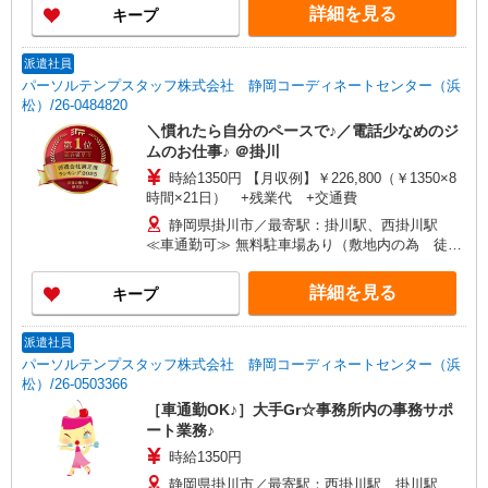
詳細を見る
キープ
派遣社員
パーソルテンプスタッフ株式会社 静岡コーディネートセンター（浜
松）/26-0484820
＼慣れたら自分のペースで♪／電話少なめのジ
ムのお仕事♪ ＠掛川
時給1350円 【月収例】￥226,800（￥1350×8
時間×21日） +残業代 +交通費
静岡県掛川市／最寄駅：掛川駅、西掛川駅
≪車通勤可≫ 無料駐車場あり（敷地内の為 徒歩
1分以内です）
詳細を見る
キープ
派遣社員
パーソルテンプスタッフ株式会社 静岡コーディネートセンター（浜
松）/26-0503366
［車通勤OK♪］大手Gr☆事務所内の事務サポ
ート業務♪
時給1350円
静岡県掛川市／最寄駅：西掛川駅、掛川駅