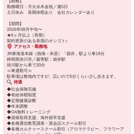
【勤務】
勤務曜日：月火水木金祝／週5日
土日休み 長期休暇あり 会社カレンダーあり
【期間】
2026年08月中旬〜
★6ヶ月以上（長期）
契約更新のある長期のオシゴト♪
アクセス・勤務地
JR東海道本線（熱海－米原）「袋井」駅より車18分
静岡県掛川市／最寄駅：袋井駅
掛川駅から車で20分
≪車通勤可≫
駐車場は敷地内ですが、広いので5分くらい少し歩きます。
待遇
◆社会保険完備
◆有給休暇制度
◆定期健康診断
◆年末調整
◆OA無料トレーニング
◆資格取得支援、海外留学支援
◆各種通信教育講座・英会話スクール割引
◆各種カルチャースクール割引（アロマテラピー、フラワーア