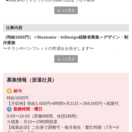
■岡崎駅・藤川駅から送迎バスあり
もっと見る
■無料駐車場もあるので車通勤も便利
■カジュアルな服装・スニーカーOK
■食堂・売店ありもうれしいポイント
仕事内容
［時給1600円］＜Illustrator・InDesign経験者募集＞デザイン・制
作業務
〜チラシやパンフレットの作成をお任せします〜
●Illustrator、InDesign、Photoshop、Microsoft PowerPointを使用。
もっと見る
●制作物（パンフレット等）の提案・デザイン・編集・制作・納品ま
で。
●印刷会社とのやりとりあり。
●企業のガイドラインに従って作成いただきます。
募集情報（派遣社員）
給与
時給1600円
【月収例】時給1,600円×8時間×月21日＝268,000円＋残業代
勤務時間・曜日
9:00〜18:00（実働8時間、休憩1時間）
※残業：月10〜29時間程度
【残業必須】ご自身で調整可・毎月発生・繁忙時期（7月〜9