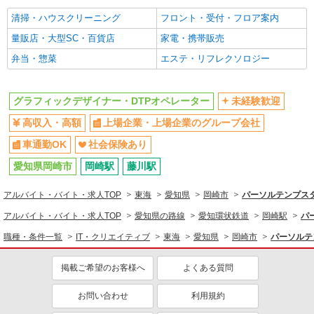
清掃・ハウスクリーニング
フロント・受付・フロア案内
量販店・大型SC・百貨店
家電・携帯販売
弁当・惣菜
エステ・リフレクソロジー
グラフィックデザイナー・DTPオペレーター
未経験歓迎
高収入・高額
上場企業・上場企業のグループ会社
車通勤OK
社会保険あり
愛知県岡崎市
岡崎駅
藤川駅
アルバイト・バイト・求人TOP
東海
愛知県
岡崎市
パーソルテンプスタ
アルバイト・バイト・求人TOP
愛知県の路線
愛知環状鉄道
岡崎駅
パ
職種・条件一覧
IT・クリエイティブ
東海
愛知県
岡崎市
パーソルテ
掲載ご希望のお客様へ
よくある質問
お問い合わせ
利用規約