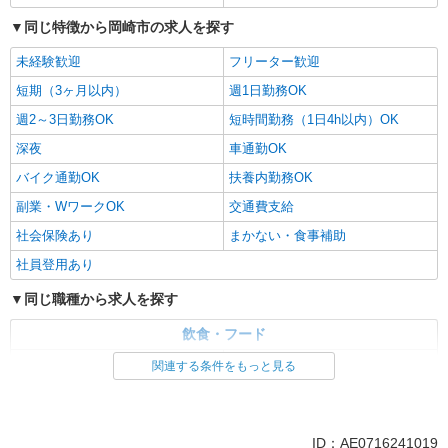
同じ特徴から岡崎市の求人を探す
未経験歓迎
フリーター歓迎
短期（3ヶ月以内）
週1日勤務OK
週2～3日勤務OK
短時間勤務（1日4h以内）OK
深夜
車通勤OK
バイク通勤OK
扶養内勤務OK
副業・WワークOK
交通費支給
社会保険あり
まかない・食事補助
社員登用あり
同じ職種から求人を探す
飲食・フード
ファストフード・デリ
調理・調理補助・調理師
関連する条件をもっと見る
同じ特徴から求人を探す
未経験歓迎
短期（3ヶ月以内）
ID：AE0716241019