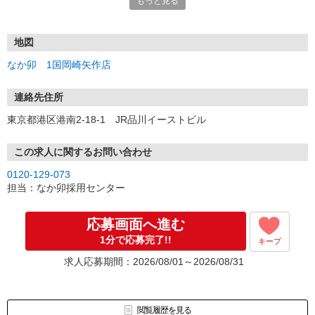
もっと見る
・・・お願い・・・
応募の際は、連絡先に「携帯電話のアドレス」や「携帯電話の番
号」など
地図
普段つながりやすい連絡先を入力してください。
なか卯 1国岡崎矢作店
連絡先住所
東京都港区港南2-18-1 JR品川イーストビル
この求人に関するお問い合わせ
0120-129-073
担当：なか卯採用センター
応募画面へ進む
1分で応募完了!!
キープ
求人応募期間：2026/08/01～2026/08/31
閲覧履歴を見る