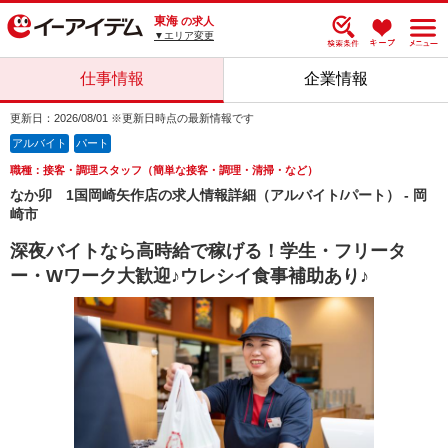
東海
の求人
▼エリア変更
仕事情報
企業情報
更新日：2026/08/01 ※更新日時点の最新情報です
アルバイト
パート
職種：接客・調理スタッフ（簡単な接客・調理・清掃・など）
なか卯 1国岡崎矢作店の求人情報詳細（アルバイト/パート） - 岡
崎市
深夜バイトなら高時給で稼げる！学生・フリータ
ー・Wワーク大歓迎♪ウレシイ食事補助あり♪