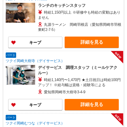
ランチのキッチンスタッフ
時給1,150円以上 ※研修中も時給の変動はあり
ません
丸源ラーメン 岡崎羽根店（愛知県岡崎市羽根
東町2-7-5）
詳細を見る
キープ
NEW
パート
ツクイ岡崎大樹寺（デイサービス）
デイサービス 調理スタッフ（ミールケアク
ルー）
時給1,140円〜1,470円 ★土日祝日は時給100円
アップ！ ※給与幅は資格・経験等による
愛知県岡崎市大樹寺3-4-9
詳細を見る
キープ
NEW
パート
ツクイ岡崎むつな（デイサービス）