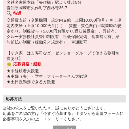
名鉄名古屋本線「矢作橋」駅より徒歩5分
愛知県岡崎市矢作町字西林寺36-7
待遇
交通費支給（交通機関：規定内支給（上限10,000円/月）車：規
定内支給（上限10,000円/月））、髪型・髪色自由※就業時の規
定あり、制服貸与（5,000円お預かり/返却後返金）、昇給有、
クルー実務後社員登用制度有、社会保険完備、食事補助有、給
与前払い制度（稼働分／規定有）、車通勤可
【すき家・はま寿司など、ゼンショーグループで使える割引制
度あり】
応募資格・経験
★未経験者大歓迎
★主婦（夫）・学生・フリーターさん大歓迎
★土日祝勤務できる方歓迎
応募方法
当社の求人をご覧いただき、誠にありがとうございます。
応募をご希望の方は『今すぐ応募する』ボタンから応募フォームに
必要事項を入力の上、エントリーください。
☆★☆24時間応募OK！☆★☆