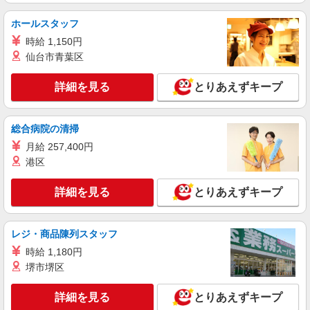
ど）
時給1,475円
ホールスタッフ
愛知県岡崎市岩津町字新城107-7
時給 1,150円
仙台市青葉区
詳細を見る
キープ
詳細を見る
とりあえずキープ
アルバイト
パート
すき家 岡崎戸崎新町店
総合病院の清掃
すき家の店舗スタッフ（接客・調理・清掃な
ど）
月給 257,400円
［2026/09/01〜2026/11/30］ 時給1,688円 ［通
港区
常］ 時給1,563円
愛知県岡崎市戸崎新町2-1、2-2、2-3、2-4、2-
詳細を見る
とりあえずキープ
15の一部
詳細を見る
レジ・商品陳列スタッフ
キープ
時給 1,180円
アルバイト
パート
堺市堺区
ジョリーパスタ 岡崎三崎町店
キッチン（フード）スタッフ
詳細を見る
とりあえずキープ