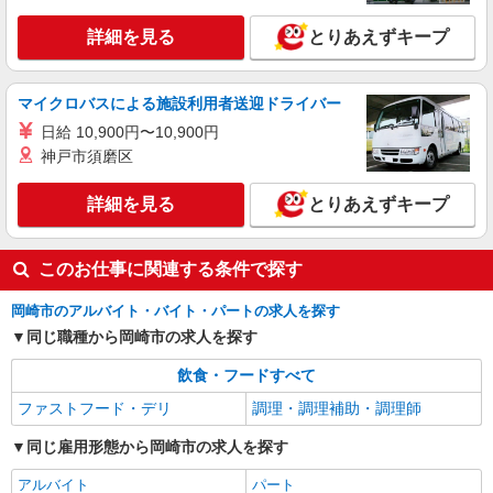
詳細を見る
キープ
詳細を見る
とりあえずキープ
アルバイト
パート
マイクロバスによる施設利用者送迎ドライバー
ピザハット 竜美ヶ丘店
ピザの宅配／デリバリー・配達
日給 10,900円〜10,900円
神戸市須磨区
時給1,200円以上 平日 時給1,200円以上 土日・
祝日 時給1,200円以上
詳細を見る
とりあえずキープ
愛知県岡崎市竜美南1丁目1-33
詳細を見る
キープ
このお仕事に関連する条件で探す
アルバイト
パート
岡崎市のアルバイト・バイト・パートの求人を探す
なか卯 岡崎若松東店
同じ職種から岡崎市の求人を探す
接客・調理スタッフ（簡単な接客・調理・清
掃・など）
飲食・フードすべて
時給1450円
ファストフード・デリ
調理・調理補助・調理師
愛知県岡崎市若松東1-9-13
同じ雇用形態から岡崎市の求人を探す
詳細を見る
キープ
アルバイト
パート