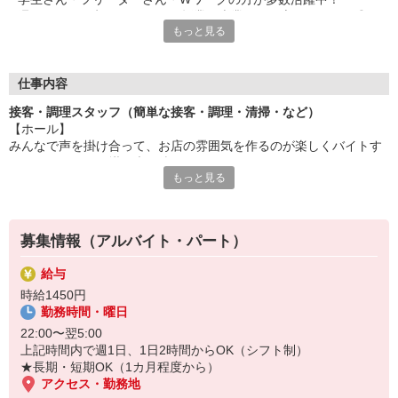
週1日・1日2時間からOKで、授業や本業との両立もラクラク◎
もっと見る
セルフオーダー＆会計で接客も簡単、調理もマニュアル通りで安
心です。
＼ メリットのご紹介 ／
仕事内容
◆食事補助あり
接客・調理スタッフ（簡単な接客・調理・清掃・など）
⇒なか卯の商品がお得に食べられます♪
【ホール】
◆給与前払いあり
みんなで声を掛け合って、お店の雰囲気を作るのが楽しくバイトす
⇒今月ピンチで！という時も安心！
るコツ☆アナタの掛け声を待ってます。
◆社員登用あり
もっと見る
セルフオーダー、セルフ会計で、現金の受け渡しはほとんどありま
⇒ゆくゆくは社員としてしっかり働きたい方にもオススメ！
せん。※一部店舗を除く
「すき家」「ココス」「ジョリーパスタ」「ビッグボーイ」でお
【キッチン】
馴染みの
募集情報（アルバイト・パート）
うどんを湯掻いたり、丼を作ったり、なか卯自慢の「こだわりメニ
ゼンショーグループの一員として、安定した環境で働けます。
ュー」をスピーディに調理してください。
給与
すべての商品にマニュアルがあり料理が苦手な方も初日から簡単に
時給1450円
おいしい商品が作れます◎
勤務時間・曜日
22:00〜翌5:00
上記時間内で週1日、1日2時間からOK（シフト制）
★長期・短期OK（1カ月程度から）
アクセス・勤務地