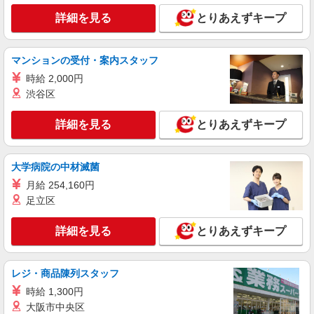
校生時給1,250円 ※早朝手当（5:00〜9:00）時給＋
愛知県岡崎市戸崎新町2-1、2-2、2-3、2-4、2-
150円 ［通常］ 時給1,250円 ※22:00〜翌5:00：時
詳細を見る
とりあえずキープ
15の一部
給1,563円 ※高校生時給1,150円 ※早朝手当
（5:00〜9:00）時給＋150円
詳細を見る
キープ
マンションの受付・案内スタッフ
時給 2,000円
アルバイト
パート
渋谷区
すき家 岡崎鴨田店
すき家の店舗スタッフ（接客・調理・清掃な
詳細を見る
とりあえずキープ
ど）
時給1,500円
愛知県岡崎市鴨田町字広元146
大学病院の中材滅菌
月給 254,160円
詳細を見る
キープ
足立区
アルバイト
パート
詳細を見る
とりあえずキープ
すき家 岡崎法性寺店
すき家の店舗スタッフ（接客・調理・清掃な
ど）
レジ・商品陳列スタッフ
時給1,538円
時給 1,300円
愛知県岡崎市法性寺町柳ノ内36-1
大阪市中央区