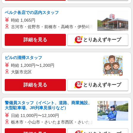
時給1200円 ※22:00以降は時給1500円 ※高校
生時給1160円 ※労働組合費あり（基本時給×月間
時間数×1.8％） ■土日・祝手当 土日・祝は時給＋
ベルク各店での店内スタッフ
愛知県岡崎市三崎町3番地1
50円
時給 1,065円
詳細を見る
古河市・佐野市・前橋市・高崎市・伊勢崎市・太田市・館林市・
キープ
詳細を見る
とりあえずキープ
アルバイト
パート
すき家 岡崎西大友店
すき家の店舗スタッフ（接客・調理・清掃な
ビルの清掃スタッフ
ど）
時給 1,200円〜1,200円
時給1,200円 ※22:00〜翌5:00：時給1,500円 ※
高校生時給1,150円 ※早朝手当（5:00〜9:00）時給
大阪市北区
＋150円
愛知県岡崎市西大友町字杭穴92番地1
詳細を見る
とりあえずキープ
詳細を見る
キープ
警備員スタッフ（イベント、道路、商業施設、
アルバイト
パート
大型駐車場、JR列車見張りなど）
すき家 1国岡崎栄町店
日給 11,000円〜12,100円
すき家の店舗スタッフ（接客・調理・清掃な
栃木市・小山市・さいたま市西区・さいたま市岩槻区・久喜市・
ど）
時給1,500円