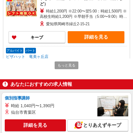
ど）
時給1,200円 ※22:00〜翌5:00：時給1,500円 ※
高校生時給1,200円 ※早朝手当（5:00〜9:00）時給
＋150円
愛知県岡崎市緑丘2-15-21
詳細を見る
キープ
アルバイト
パート
ピザハット 竜美ヶ丘店
未経験OK！ピザハットピザメイクスタッフ
もっと見る
（インストア）
時給1,170円以上 平日 時給1,170円以上 土日・
祝日 時給1,170円以上 高校生 時給1,170円以上
あなたにおすすめの求人情報
愛知県岡崎市竜美南1丁目1-33
個別指導講師
詳細を見る
キープ
時給 1,040円〜1,390円
仙台市青葉区
アルバイト
パート
すき家 248号岡崎岩津店
詳細を見る
とりあえずキープ
すき家の店舗スタッフ（接客・調理・清掃な