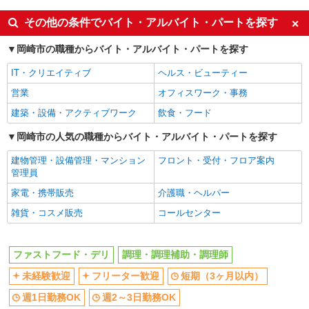
週1日勤務OK
週2～3日勤務OK
その他の条件でバイト・アルバイト・パートを探す
短時間勤務（1日4h以内）OK
深夜
岡崎市の職種からバイト・アルバイト・パートを探す
車通勤OK
扶養内勤務OK
副業・WワークOK
交通費支給
IT・クリエイティブ
ヘルス・ビューティー
社会保険あり
まかない・食事補助
営業
オフィスワーク・事務
社員登用あり
建築・設備・アクティブワーク
飲食・フード
岡崎市の人気の職種からバイト・アルバイト・パートを探す
建物管理・設備管理・マンション
フロント・受付・フロア案内
管理員
家電・携帯販売
介護職・ヘルパー
雑貨・コスメ販売
コールセンター
ファストフード・デリ
調理・調理補助・調理師
未経験歓迎
フリーター歓迎
短期（3ヶ月以内）
週1日勤務OK
週2～3日勤務OK