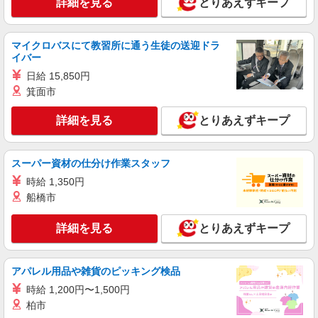
詳細を見る
とりあえずキープ
愛知県岡崎市栄町5-2-1
詳細を見る
マイクロバスにて教習所に通う生徒の送迎ドラ
キープ
イバー
日給 15,850円
アルバイト
パート
箕面市
すき家 248号岡崎岩津店
すき家の店舗スタッフ（接客・調理・清掃な
詳細を見る
とりあえずキープ
ど）
時給1,180円 ※22:00〜翌5:00：時給1,475円 ※
高校生時給1,150円 ※早朝手当（5:00〜9:00）時給
スーパー資材の仕分け作業スタッフ
＋150円
愛知県岡崎市岩津町字新城107-7
時給 1,350円
船橋市
詳細を見る
キープ
詳細を見る
とりあえずキープ
アルバイト
パート
すき家 岡崎戸崎新町店
すき家の店舗スタッフ（接客・調理・清掃な
アパレル用品や雑貨のピッキング検品
ど）
時給 1,200円〜1,500円
［2026/09/01〜2026/11/30］ ※5:00〜22:00：
柏市
時給1,350円 ※22:00〜翌5:00：時給1,688円 ※高