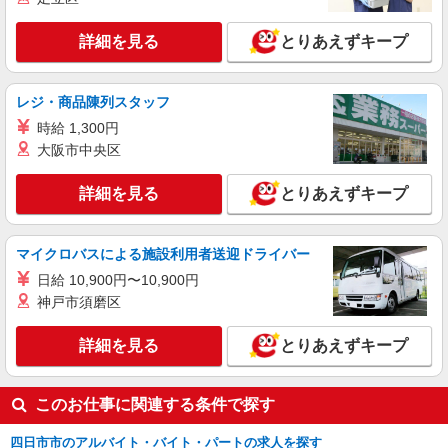
費支給規定あり ◎入社後、3ヵ月と6ヵ月の節目に
囲：会社の定める就業場所
勤続祝金の支給あり ・3ヵ月 50,000円 ・6
詳細を見る
とりあえずキープ
ヵ月 100,000円 ＜月収例＞ ＊月22日勤務の場
詳細を見る
キープ
合 時給1,400円×7.75時間×22日＋残業代（30時
間）⇒291,200円＋夜勤手当＋交通費
レジ・商品陳列スタッフ
派遣社員
パーソルファクトリーパートナーズ株式会社
時給 1,300円
プラスチック製造オペレーター（3交替）
大阪市中央区
基本時給1800円・深夜時給2250円 ※交通費全
額支給（規定あり） 【月収例】32.6万円（23日勤
詳細を見る
とりあえずキープ
務＋深夜40.5h ※残業なしの場合）
三重県四日市市泊小柳町
マイクロバスによる施設利用者送迎ドライバー
詳細を見る
キープ
日給 10,900円〜10,900円
神戸市須磨区
派遣社員
パーソルファクトリーパートナーズ株式会社
詳細を見る
とりあえずキープ
お酒の調合・投入（日勤）
時給1500円 ※交通費全額支給（規定あり）
【月収例】25.1万円（20日勤務＋残業10h）
このお仕事に関連する条件で探す
三重県四日市市楠町
四日市市のアルバイト・バイト・パートの求人を探す