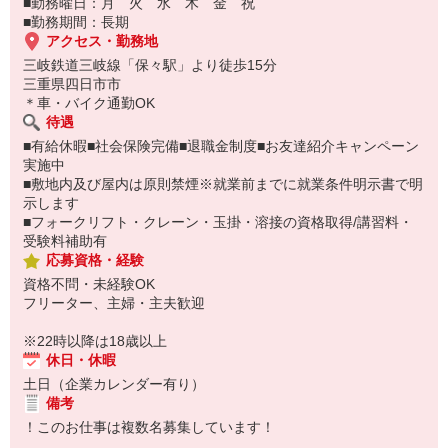
■勤務曜日：月 火 水 木 金 祝
■勤務期間：長期
アクセス・勤務地
三岐鉄道三岐線「保々駅」より徒歩15分
三重県四日市市
＊車・バイク通勤OK
待遇
■有給休暇■社会保険完備■退職金制度■お友達紹介キャンペーン
実施中
■敷地内及び屋内は原則禁煙※就業前までに就業条件明示書で明
示します
■フォークリフト・クレーン・玉掛・溶接の資格取得/講習料・
受験料補助有
応募資格・経験
資格不問・未経験OK
フリーター、主婦・主夫歓迎
※22時以降は18歳以上
休日・休暇
土日（企業カレンダー有り）
備考
！このお仕事は複数名募集しています！