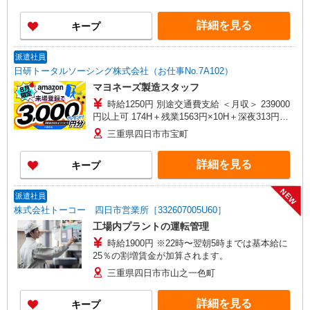
詳細を見る
キープ
派遣社員
日研トータルソーシング株式会社（お仕事No.7A102）
マヨネーズ製造スタッフ
時給1250円 別途交通費支給 ＜月収＞ 239000
円以上可 174H＋残業1563円×10H＋深夜313円
×20H
三重県四日市市宝町
詳細を見る
キープ
NEW
派遣社員
株式会社トーコー 四日市営業所［332607005U60］
工場内プラントの運転管理
時給1900円 ※22時〜翌朝5時までは基本給に
25％の割増賃金が加算されます。
三重県四日市市山之一色町
詳細を見る
キープ