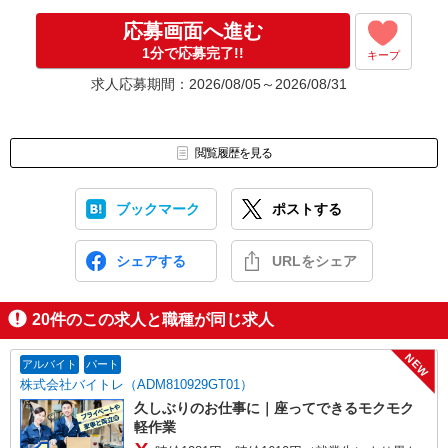
▼Step4 気に入ったら雇用契約・お仕事スタート
応募画面へ進む
応募⇒最短で2日後からの勤務も可能です！
1分で応募完了!!
キープ
求人応募期間：2026/08/05～2026/08/31
閲覧履歴を見る
ブックマーク
ポストする
シェアする
URLをシェア
20
件のこの求人と職種が同じ求人
NEW
アルバイト
パート
株式会社バイトレ（ADM810929GT01）
久しぶりのお仕事に｜座ってできるモクモク
軽作業