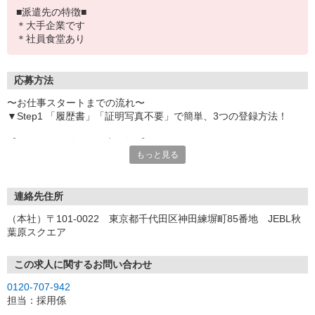
■派遣先の特徴■
＊大手企業です
＊社員食堂あり
応募方法
〜お仕事スタートまでの流れ〜
▼Step1 「履歴書」「証明写真不要」で簡単、3つの登録方法！
【オンライン登録（目安5分）】
もっと見る
いつでも好きな時間に登録OK
【電話登録（目安20分）】
受付時間/平日9:00〜19:00
連絡先住所
※電話登録の場合、就業前には登録会へお越しください
（本社）〒101-0022 東京都千代田区神田練塀町85番地 JEBL秋
葉原スクエア
【来場登録（目安1時間30分）】
受付時間/平日10:00〜17:00
この求人に関するお問い合わせ
▼Step2 全国にあるお仕事の中から、あなたにピッタリのお仕事を
0120-707-942
ご案内
担当：採用係
▼Step3 就業前に職場見学で気になる事はしっかりチェック！