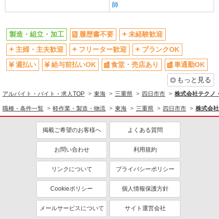
師
製造・組立・加工
履歴書不要
未経験歓迎
主婦・主夫歓迎
フリーター歓迎
ブランクOK
週払い
給与前払いOK
食堂・売店あり
車通勤OK
もっと見る
アルバイト・バイト・求人TOP
東海
三重県
四日市市
株式会社テクノ・
職種・条件一覧
軽作業・製造・物流
東海
三重県
四日市市
株式会社
掲載ご希望のお客様へ
よくある質問
お問い合わせ
利用規約
リンクについて
プライバシーポリシー
Cookieポリシー
個人情報保護方針
メールサービスについて
サイト運営会社