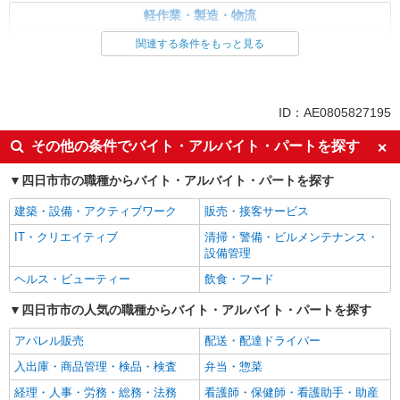
軽作業・製造・物流
製造・組立・加工
関連する条件をもっと見る
同じ特徴から求人を探す
未経験歓迎
車通勤OK
ID：AE0805827195
交通費支給
社会保険あり
その他の条件でバイト・アルバイト・パートを探す
四日市市の職種からバイト・アルバイト・パートを探す
建築・設備・アクティブワーク
販売・接客サービス
IT・クリエイティブ
清掃・警備・ビルメンテナンス・
設備管理
ヘルス・ビューティー
飲食・フード
四日市市の人気の職種からバイト・アルバイト・パートを探す
アパレル販売
配送・配達ドライバー
入出庫・商品管理・検品・検査
弁当・惣菜
経理・人事・労務・総務・法務
看護師・保健師・看護助手・助産