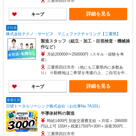
三重県四日市市
詳細を見る
キープ
正社員
株式会社テクノ・サービス マニュファクチャリング【三重県】
製造スタッフ（組立・加工・目視検査・機械操
作など）
月給200000〜250000円（スキル・経験を考
慮）
三重県四日市市 （他にも三重県内に多数あ
り） ※勤務地はご希望を考慮の上、ご自宅を中心
に通勤時間120分圏内のエリアとなります。（転勤
なし）
詳細を見る
キープ
派遣社員
日研トータルソーシング株式会社（お仕事No.7A101）
半導体材料の製造
時給1400円 別途交通費支給 ＜月収＞ 286000
円以上可 155H＋残業1750円×30H＋深夜350円
×48H
三重県四日市市