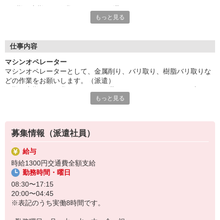
日勤、夜勤同じ作業でどちらかで選べます。20代から40代の
もっと見る
方々が活躍中の職場です。複数名の募集のため、仲間と同時スタ
ートができます。
土日ほぼお休みです。週末はプライベートを満喫できます。先輩
スタッフのサポートあり◎少しずつ慣れていける環境です！
仕事内容
給与即払いOK！ただし就業状況によりご利用いただけない場合
マシンオペレーター
があります。詳細はオペレーターへお問い合わせください。
マシンオペレーターとして、金属削り、バリ取り、樹脂バリ取りな
どの作業をお願いします。（派遣）
『テクノ・サービス』は、派遣業界大手スタッフサービスグルー
日勤、夜勤同じ作業でどちらかで選べます。20代から40代の方々が
プです。
もっと見る
活躍中の職場です。複数名の募集のため、仲間と同時スタートがで
全国にあるお仕事の中から、一人ひとりのスキルや希望条件に応
きます。
じたお仕事をご案内します。
土日ほぼお休みです。週末はプライベートを満喫できます。先輩ス
安全管理体制も万全ですので安心してご就業いただけます。
タッフのサポートあり◎少しずつ慣れていける環境です！
募集情報（派遣社員）
登録方法は、【オンライン】【電話】【登録会来場】の3つから
選べます♪
給与
★★履歴書・証明写真は不要！★★
時給1300円交通費全額支給
また、ご登録済の方はお仕事の紹介がスムーズです。
勤務時間・曜日
ご応募お待ちしています。
08:30〜17:15
20:00〜04:45
※表記のうち実働8時間です。