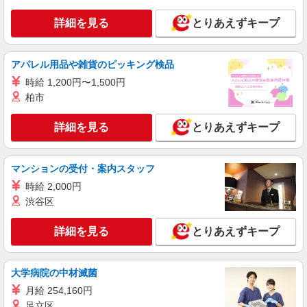
三重県四日市市泊小柳町2-3
詳細を見る
とりあえずキープ
詳細を見る
キープ
アパレル用品や雑貨のピッキング検品
派遣社員
株式会社グロップ 三重オフィス
時給 1,200円〜1,500円
製造機械の段取り替え／土日休み／日勤
柏市
時給1,500円〜1,875円＋交通費全額支給 ※残
業代は別途全額支給（法定基準通り） ※交通費支
詳細を見る
とりあえずキープ
給規定あり ※給与の希望日払い制度あり ＜月収例
雇入れ直後：三重県四日市市 変更の範囲：会
＞ ＊月21日勤務の場合 時給1,500円×8時間×21
社の定める就業場所
日＋残業代（20時間）⇒289,500円＋交通費
マンションの受付・案内スタッフ
詳細を見る
キープ
時給 2,000円
渋谷区
派遣社員
株式会社グロップ 三重オフィス
詳細を見る
とりあえずキープ
精密機器の洗浄／大量増員／社員登用制度／研
修あり
大学病院の中材滅菌
時給1,400円〜時給1,750円＋交通費全額支給
※1日7時間45分を超える勤務および 深夜帯
月給 254,160円
（22:00〜5:00）の勤務は時給25％アップ ※交通
足立区
雇入れ直後：三重県四日市市川尻町 変更の範