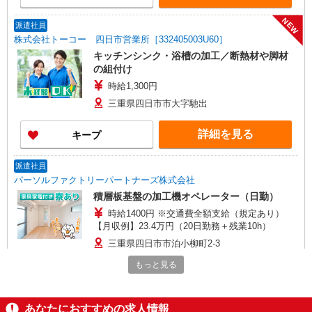
NEW
派遣社員
株式会社トーコー 四日市営業所［332405003U60］
キッチンシンク・浴槽の加工／断熱材や脚材
の組付け
時給1,300円
三重県四日市市大字馳出
詳細を見る
キープ
派遣社員
パーソルファクトリーパートナーズ株式会社
積層板基盤の加工機オペレーター（日勤）
時給1400円 ※交通費全額支給（規定あり）
【月収例】23.4万円（20日勤務＋残業10h）
三重県四日市市泊小柳町2-3
もっと見る
詳細を見る
キープ
派遣社員
あなたにおすすめの求人情報