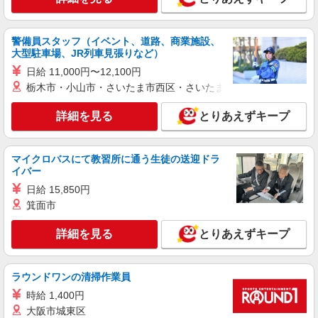
原料投入作業
時給1550円交通費全額支給
三重県四日市市 ＊車通勤OK
警備員スタッフ（イベント、道路、商業施設、
大型駐車場、JR列車見張りなど）
詳細を見る
キープ
日給 11,000円〜12,100円
栃木市・小山市・さいたま市西区・さいたま市岩槻区・久喜市・
紹介予定派遣
パーソルファクトリーパートナーズ株式会社
詳細を見る
とりあえずキープ
製造オペレーター（日勤）
時給1500円 ※交通費全額支給（規定あり）
マイクロバスにて教習所に通う生徒の送迎ドラ
【月収例】27.0万円（20日勤務＋残業20h）
イバー
三重県四日市市塩浜町
日給 15,850円
箕面市
詳細を見る
キープ
詳細を見る
とりあえずキープ
派遣社員
パーソルファクトリーパートナーズ株式会社
基盤の製造・検査（2交替）
ラウンドワンの清掃作業員
基本時給1500円・深夜時給1875円 ※交通費全
時給 1,400円
額支給（規定あり） 【月収例】26.6万円（15日勤
大阪市城東区
務＋残業37.5h＋深夜42h）