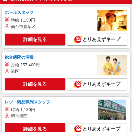
パーソルファクトリーパートナーズ株式会社
機械オペレーター・検査（2交替）
ホールスタッフ
基本時給1500円・深夜時給1875円 ※交通費全
時給 1,150円
額支給（規定あり） 【月収例】33.7万円（20日勤
仙台市青葉区
務＋残業40h＋深夜60h）
三重県四日市市
詳細を見る
とりあえずキープ
詳細を見る
キープ
総合病院の清掃
派遣社員
株式会社テクノ・サービス/お仕事No/0906814
月給 257,400円
機械部品の組立
港区
時給1250円交通費全額支給
詳細を見る
とりあえずキープ
三重県四日市市 ＊車・バイク通勤OK
詳細を見る
キープ
レジ・商品陳列スタッフ
時給 1,180円
派遣社員
堺市堺区
株式会社グロップ 三重オフィス
梱包作業／洗浄業務／機械オペレーター／交替
詳細を見る
とりあえずキープ
勤務