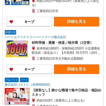
時給1281円〜時給1610円（就業先により異な
る）
三重県四日市市
詳細を見る
キープ
派遣社員
パーソルファクトリーパートナーズ株式会社
材料準備・運搬・検査／軽作業（2交替）
基本時給1800円・深夜時給2250円 ※交通費全
額支給（規定あり） 【月収例】33.5万円（16日勤
務＋残業5h＋深夜48h）
三重県四日市市大字馳出北新開60
詳細を見る
キープ
アルバイト
パート
株式会社バイトレ（ADM820542）
【接客なし】静かな職場で集中◎検品・箱詰め
スタッフ
時給1610円（就業先により異なる）