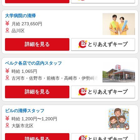
時給1,650円〜2,063円＋交通費全額支給 ※残
業代は別途全額支給（法定基準通り） ※交通費支
大学病院の清掃
給規定あり ※給与の希望日払い制度あり ＜月収例
雇入れ直後：三重県四日市市川尻町 変更の範
＞＊月22日勤務の場合 時給1,650円×7.75時間×22
月給 273,650円
囲：会社の定める就業場所
日⇒281,325円＋残業代＋交通費 ＋割増
品川区
詳細を見る
キープ
詳細を見る
とりあえずキープ
派遣社員
株式会社グロップ 三重オフィス
ベルク各店での店内スタッフ
自販機冷凍のユニット組立／ネジ締め／土日休
時給 1,065円
み
古河市・佐野市・前橋市・高崎市・伊勢崎市・太田市・館林市・
時給1,400円〜時給1,750円＋交通費全額支給
※深夜帯（22:00〜5:00）の勤務は時給25％アップ
※交通費支給規定あり ＜月収例＞ ＊月22日勤務
詳細を見る
とりあえずキープ
雇入れ直後：三重県四日市市富士町 変更の範
の場合 時給1,400円×7.75時間×22日＋残業代（25
囲：会社の定める就業場所
時間）⇒282,450円＋交通費
ビルの清掃スタッフ
詳細を見る
キープ
時給 1,200円〜1,200円
大阪市北区
派遣社員
株式会社テクノ・サービス/お仕事No/0910182
詳細を見る
とりあえずキープ