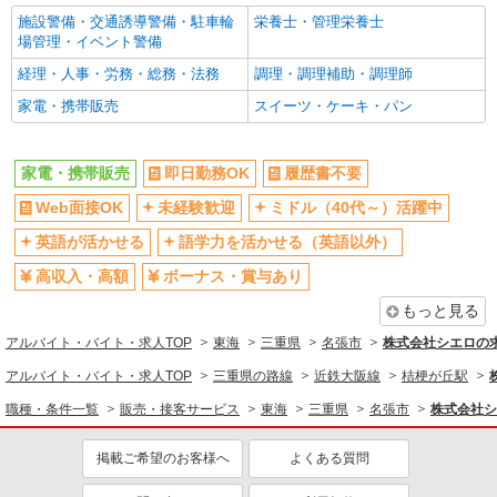
施設警備・交通誘導警備・駐車輪
栄養士・管理栄養士
場管理・イベント警備
経理・人事・労務・総務・法務
調理・調理補助・調理師
家電・携帯販売
スイーツ・ケーキ・パン
家電・携帯販売
即日勤務OK
履歴書不要
Web面接OK
未経験歓迎
ミドル（40代～）活躍中
英語が活かせる
語学力を活かせる（英語以外）
高収入・高額
ボーナス・賞与あり
もっと見る
アルバイト・バイト・求人TOP
東海
三重県
名張市
株式会社シエロの
アルバイト・バイト・求人TOP
三重県の路線
近鉄大阪線
桔梗が丘駅
職種・条件一覧
販売・接客サービス
東海
三重県
名張市
株式会社シ
掲載ご希望のお客様へ
よくある質問