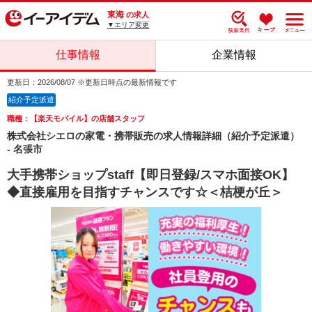
東海
の求人
▼エリア変更
仕事情報
企業情報
更新日：2026/08/07 ※更新日時点の最新情報です
紹介予定派遣
職種：【楽天モバイル】の店舗スタッフ
株式会社シエロの家電・携帯販売の求人情報詳細（紹介予定派遣）
- 名張市
大手携帯ショップstaff【即日登録/スマホ面接OK】
◆直接雇用を目指すチャンスです☆＜桔梗が丘＞