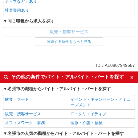
ティブなど）あり
社員登用あり
同じ職種から求人を探す
販売・接客サービス
家電・携帯販売
関連する条件をもっと見る
同じ特徴から求人を探す
未経験歓迎
ミドル（40代～）活躍中
ID：AE0807949557
英語が活かせる
ボーナス・賞与あり
その他の条件でバイト・アルバイト・パートを探す
日払い
車通勤OK
名張市の職種からバイト・アルバイト・パートを探す
交通費支給
社会保険あり
社員登用あり
飲食・フード
イベント・キャンペーン・アミュ
ーズメント
販売・接客サービス
IT・クリエイティブ
オフィスワーク・事務
医療・介護・福祉
名張市の人気の職種からバイト・アルバイト・パートを探す