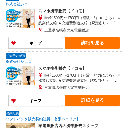
株式会社シエロ
スマホ携帯販売【ドコモ】
時給1500円〜1700円（経験・能力による） ※
残業代支給 ★交通費別途支給（規定あり） ゜
+゜・。○。・゜+゜・。○。・゜+゜ 入社祝い金10
三重県名張市の家電量販店
万円支給(規定有) お友達を紹介頂くと, インセンテ
ィブ支給(規定有) ★月2回払い・週払い可能（規程
詳細を見る
キープ
有）★ ゜・。○。・゜+゜・。○。・゜+゜
紹介予定派遣
株式会社シエロ
スマホ携帯販売【ドコモ】
時給1500円〜1700円（経験・能力による） ※
残業代支給 ★交通費別途支給（規定あり） ゜
+゜・。○。・゜+゜・。○。・゜+゜ 入社祝い金10
三重県名張市の家電量販店
万円支給(規定有) お友達を紹介頂くと, インセンテ
ィブ支給(規定有) ★月2回払い・週払い可能（規程
詳細を見る
キープ
有）★ ゜・。○。・゜+゜・。○。・゜+゜
契約社員
ソフトバンク販売契約社員【名張市エリア】
家電量販店内の携帯販売スタッフ