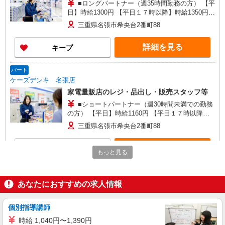
■ロングパートナー（週35時間勤務の方） 【平
日】時給1300円 【平日１７時以降】時給1350円
【土日祝】時給1400円 ★年1回、昇給・昇格制度
三重県名張市希央台2番町88
あり（当社規定あり） ★上記時給はスタート時の
時給です。 元気で明るいあいさつができる方は、
詳細を見る
キープ
しっかり昇給しています！
パート
ケーズデンキ 名張店
家電量販店のレジ・品出し・販売スタッフ等
■ショートパートナー（週30時間未満での勤務
の方） 【平日】時給1160円 【平日１７時以降】
時給1210円 【土日祝】時給1260円 ★年1回、昇
三重県名張市希央台2番町88
給・昇格制度あり（当社規定あり） ★上記時給は
スタート時の時給です。 元気で明るいあいさつが
詳細を見る
キープ
できる方は、しっかり昇給しています！
もっと見る
あなたにおすすめの求人情報
個別指導講師
時給 1,040円〜1,390円