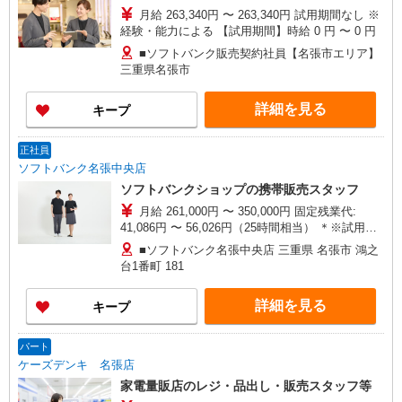
月給 263,340円 〜 263,340円 試用期間なし ※
経験・能力による 【試用期間】時給 0 円 〜 0 円
■ソフトバンク販売契約社員【名張市エリア】
三重県名張市
詳細を見る
キープ
正社員
ソフトバンク名張中央店
ソフトバンクショップの携帯販売スタッフ
月給 261,000円 〜 350,000円 固定残業代:
41,086円 〜 56,026円（25時間相当） ＊※試用期
間中については37,351円を支給 ※時間外手当は
■ソフトバンク名張中央店 三重県 名張市 鴻之
時間外労働の有無にかかわらず、固定残業代とし
台1番町 181
て支給し、相当時間を超える時間外労働分は法定
どおり追加で支給します。 試用期間あり 2ヶ月 ※
詳細を見る
キープ
経験・能力による 【試用期間】月給 237351 円 〜
237351 円
パート
ケーズデンキ 名張店
家電量販店のレジ・品出し・販売スタッフ等