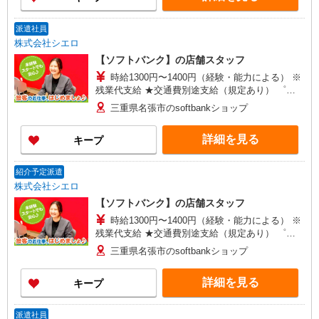
派遣社員
株式会社シエロ
【ソフトバンク】の店舗スタッフ
時給1300円〜1400円（経験・能力による） ※
残業代支給 ★交通費別途支給（規定あり） ゜
+゜・。○。・゜+゜・。○。・゜+゜ 入社祝い金10
三重県名張市のsoftbankショップ
万円支給(規定有) お友達を紹介頂くと, インセンテ
ィブ支給(規定有) ★月2回払い・週払い可能（規程
詳細を見る
キープ
有）★ ゜・。○。・゜+゜・。○。・゜+゜
紹介予定派遣
株式会社シエロ
【ソフトバンク】の店舗スタッフ
時給1300円〜1400円（経験・能力による） ※
残業代支給 ★交通費別途支給（規定あり） ゜
+゜・。○。・゜+゜・。○。・゜+゜ 入社祝い金10
三重県名張市のsoftbankショップ
万円支給(規定有) お友達を紹介頂くと, インセンテ
ィブ支給(規定有) ★月2回払い・週払い可能（規程
詳細を見る
キープ
有）★ ゜・。○。・゜+゜・。○。・゜+゜
派遣社員