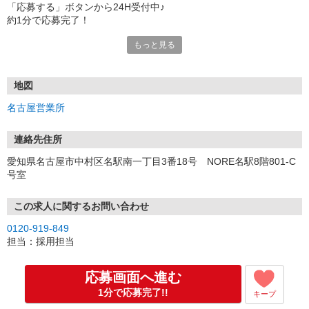
「応募する」ボタンから24H受付中♪
約1分で応募完了！
もっと見る
■電話応募の場合
電話応募も歓迎！（受付:10:00〜20:00）
土日祝も受付中♪
地図
【選考フロー】
名古屋営業所
①応募から3営業日を目安に、メールorお電話でご連絡します。
②面接日時を決定！「0120」から始まる電話番号からご連絡します
★スマホでWEB面接（LINEなど）・出張面接・事務所面接と選べま
連絡先住所
す
愛知県名古屋市中村区名駅南一丁目3番18号 NORE名駅8階801-C
③面接実施（履歴書不要）
号室
④勤務開始（スタート日は応相談）
※ご希望があれば、職場見学の調整もOKです！
この求人に関するお問い合わせ
お気軽にご応募ください♪
0120-919-849
担当：採用担当
応募画面へ進む
1分で応募完了!!
キープ