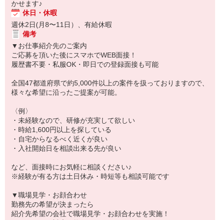
かせます♪
休日・休暇
週休2日(月8〜11日）、有給休暇
備考
▼お仕事紹介先のご案内
ご応募を頂いた後にスマホでWEB面接！
履歴書不要・私服OK・即日での登録面接も可能
全国47都道府県で約5,000件以上の案件を扱っておりますので、
様々な希望に沿ったご提案が可能。
〈例〉
・未経験なので、研修が充実して欲しい
・時給1,600円以上を探している
・自宅からなるべく近くが良い
・入社開始日を相談出来る先が良い
など、面接時にお気軽に相談ください♪
※経験が有る方は土日休み・時短等も相談可能です
▼職場見学・お顔合わせ
勤務先の希望が決まったら
紹介先希望の会社で職場見学・お顔合わせを実施！