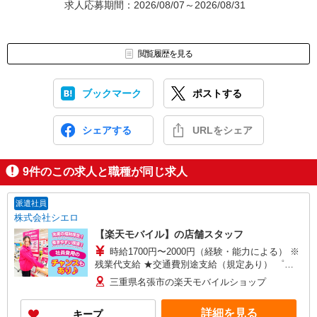
求人応募期間：2026/08/07～2026/08/31
閲覧履歴を見る
ブックマーク
ポストする
シェアする
URLをシェア
9
件のこの求人と職種が同じ求人
派遣社員
株式会社シエロ
【楽天モバイル】の店舗スタッフ
時給1700円〜2000円（経験・能力による） ※
残業代支給 ★交通費別途支給（規定あり） ゜
+゜・。○。・゜+゜・。○。・゜+゜ 入社祝い金10
三重県名張市の楽天モバイルショップ
万円支給(規定有) お友達を紹介頂くと, インセンテ
ィブ支給(規定有) ★月2回払い・週払い可能（規程
詳細を見る
キープ
有）★ ゜・。○。・゜+゜・。○。・゜+゜