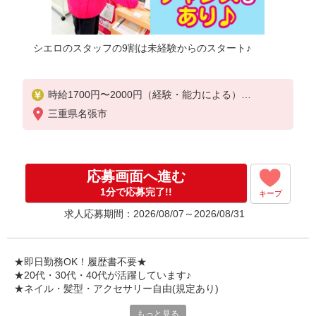
シエロのスタッフの9割は未経験からのスタート♪
時給1700円〜2000円（経験・能力による）
※残業代支給
三重県名張市
★交通費別途支給（規定あり）
゜+゜・。○。・゜+゜・。○。・゜+゜
入社祝い金10万円支給(規定有)
応募画面へ進む
お友達を紹介頂くと,
1分で応募完了!!
キープ
インセンティブ支給(規定有)
求人応募期間：2026/08/07～2026/08/31
★月2回払い・週払い可能（規程有）★
゜・。○。・゜+゜・。○。・゜+゜
★即日勤務OK！履歴書不要★
★20代・30代・40代が活躍しています♪
★ネイル・髪型・アクセサリー自由(規定あり)
もっと見る
各キャリアの新機種が特別価格で購入OK！！