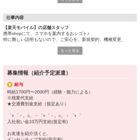
自分だけじゃなくって、
家族や友人にも適用されます！
仕事内容
さらに！各種リゾート施設やスポーツジムなどが
【楽天モバイル】の店舗スタッフ
特別割引価格でご利用可能☆
携帯shopにて、スマホを案内するおシゴト♪
お得に過ごしたいあなたの味方です♪
特に難しい説明もないので、ご安心を。新規契約、機種変更、
各種料金プランのご相談対応・ご提案などをお願いします。
【選べるお仕事いろいろ】
もっと見る
￣￣￣￣￣￣￣￣￣￣￣
初めての方でも安心♪
▼オフィスワーク
あなた専属のコーディネーターが親切・丁寧にフォローするので、
事務、経理、データ入力、コールセンター、受付
満足度◎
▼工場・製造・軽作業系
募集情報（紹介予定派遣）
機械/食品製造・梱包・仕分け・加工・組立・検査
■携帯やインターネット販売業務
▼美容系
給与
docomo(ドコモ)/au(エーユー)・KDDI/softbank(ソフトバンク)など
眉毛サロンのアイブロウ・ネイリスト・エステ
時給1700円〜2000円（経験・能力による）
の大手キャリアから
▼営業・販売
※残業代支給
ワイモバイル(Y!mobille)、楽天モバイル、UQなど格安スマホまで幅
法人営業・アパレル販売・個別指導塾・人材紹介
★交通費別途支給（規定あり）
広く紹介可能♪
▼人気案件も多数♪
人気のApple（アップル）店舗もございます！
短期・期間限定・オープニング・官公庁案件
゜+゜・。○。・゜+゜・。○。・゜+゜
上場/優良/大手企業など
入社祝い金10万円支給(規定有)
【スマホ面接実施中】
お友達を紹介頂くと,
￣￣￣￣￣￣￣￣￣
インセンティブ支給(規定有)