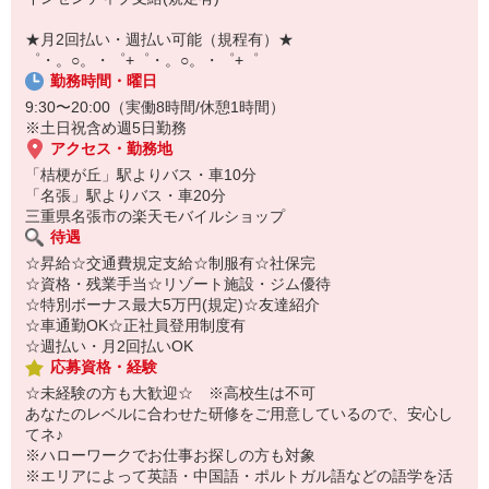
自宅に居ながらスマホでカンタン面接OK！
オンライン面談なのでスピード対応。
★月2回払い・週払い可能（規程有）★
即日登録もOK♪
゜・。○。・゜+゜・。○。・゜+゜
勤務時間・曜日
気になった方はお気軽にご相談ください！
9:30〜20:00（実働8時間/休憩1時間）
※土日祝含め週5日勤務
アクセス・勤務地
「桔梗が丘」駅よりバス・車10分
「名張」駅よりバス・車20分
三重県名張市の楽天モバイルショップ
待遇
☆昇給☆交通費規定支給☆制服有☆社保完
☆資格・残業手当☆リゾート施設・ジム優待
☆特別ボーナス最大5万円(規定)☆友達紹介
☆車通勤OK☆正社員登用制度有
☆週払い・月2回払いOK
応募資格・経験
☆未経験の方も大歓迎☆ ※高校生は不可
あなたのレベルに合わせた研修をご用意しているので、安心し
てネ♪
※ハローワークでお仕事お探しの方も対象
※エリアによって英語・中国語・ポルトガル語などの語学を活