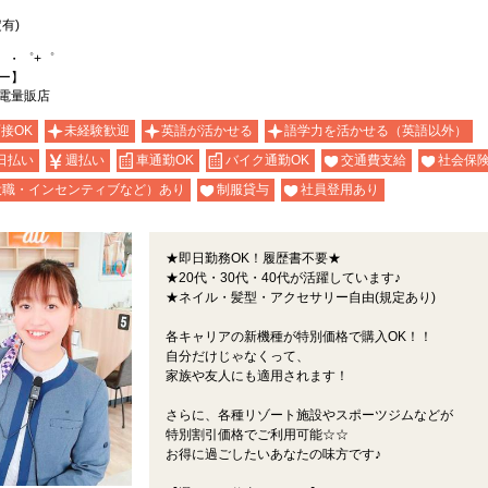
有)
。・゜+゜
ー】
電量販店
面接OK
未経験歓迎
英語が活かせる
語学力を活かせる（英語以外）
日払い
週払い
車通勤OK
バイク通勤OK
交通費支給
社会保
役職・インセンティブなど）あり
制服貸与
社員登用あり
★即日勤務OK！履歴書不要★
★20代・30代・40代が活躍しています♪
★ネイル・髪型・アクセサリー自由(規定あり)
各キャリアの新機種が特別価格で購入OK！！
自分だけじゃなくって、
家族や友人にも適用されます！
さらに、各種リゾート施設やスポーツジムなどが
特別割引価格でご利用可能☆☆
お得に過ごしたいあなたの味方です♪