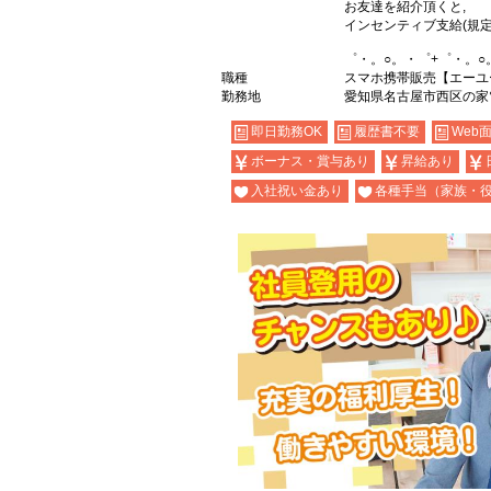
お友達を紹介頂くと,
インセンティブ支給(規定
゜・。○。・゜+゜・。○
職種
スマホ携帯販売【エーユ
勤務地
愛知県名古屋市西区の家
即日勤務OK
履歴書不要
Web
ボーナス・賞与あり
昇給あり
入社祝い金あり
各種手当（家族・