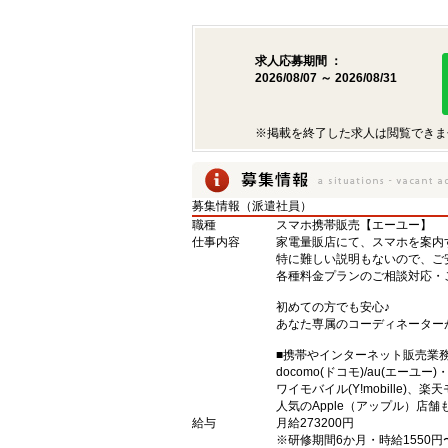
求人応募期間 ：
2026/08/07 ～ 2026/08/31
※掲載を終了した求人は閲覧できま
募集情報（派遣社員）
職種
スマホ携帯販売【エーユー】
仕事内容
家電量販店にて、スマホを案内
特に難しい説明もないので、ご
各種料金プランのご相談対応・
初めての方でも安心♪
あなた専属のコーディネーター
■携帯やインターネット販売業
docomo(ドコモ)/au(エーユー
ワイモバイル(Y!mobille)
人気のApple（アップル）店
給与
月給273200円
※研修期間6か月・時給1550円