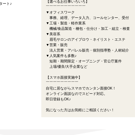
【選べるお仕事いろいろ】
タート♪
￣￣￣￣￣￣￣￣￣￣￣
▼オフィスワーク
事務、経理、データ入力、コールセンター、受付
▼工場・製造・軽作業系
機械/食品製造・梱包・仕分け・加工・組立・検査
▼美容系
眉毛サロンのアイブロウ・ネイリスト・エステ
▼営業・販売
法人営業・アパレル販売・個別指導塾・人材紹介
▼人気案件も多数♪
短期・期間限定・オープニング・官公庁案件
上場/優良/大手企業など
【スマホ面接実施中】
￣￣￣￣￣￣￣￣￣
自宅に居ながらスマホでカンタン面接OK！
オンライン面談なのでスピード対応。
即日登録もOK♪
気になった方はお気軽にご相談ください！