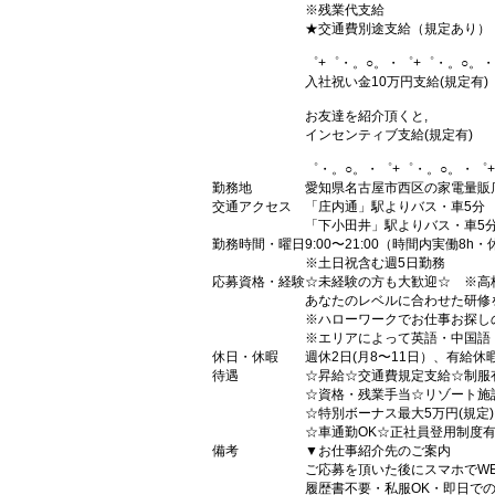
※残業代支給
★交通費別途支給（規定あり）
゜+゜・。○。・゜+゜・。○。・
入社祝い金10万円支給(規定有)
お友達を紹介頂くと,
インセンティブ支給(規定有)
゜・。○。・゜+゜・。○。・゜
勤務地
愛知県名古屋市西区の家電量販
交通アクセス
「庄内通」駅よりバス・車5分
「下小田井」駅よりバス・車5
勤務時間・曜日
9:00〜21:00（時間内実働8h・
※土日祝含む週5日勤務
応募資格・経験
☆未経験の方も大歓迎☆ ※高
あなたのレベルに合わせた研修
※ハローワークでお仕事お探し
※エリアによって英語・中国語
休日・休暇
週休2日(月8〜11日）、有給休
待遇
☆昇給☆交通費規定支給☆制服
☆資格・残業手当☆リゾート施
☆特別ボーナス最大5万円(規定
☆車通勤OK☆正社員登用制度
備考
▼お仕事紹介先のご案内
ご応募を頂いた後にスマホでW
履歴書不要・私服OK・即日で