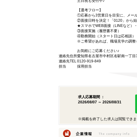
土日祝も受付中♪
【選考フロー】
①応募から3営業日を目安に、メール
②面接日時を決定！「0120」から
★スマホでWEB面接（LINEなど
③面接実施（履歴書不要）
④勤務開始（スタート日は応相談）
※ご希望があれば、職場見学の調整
お気軽にご応募ください♪
連絡先住所
愛知県名古屋市中村区名駅南一丁目3番
連絡先TEL
0120-919-849
担当
採用担当
求人応募期間 ：
2026/08/07 ～ 2026/08/31
※掲載を終了した求人は閲覧できま