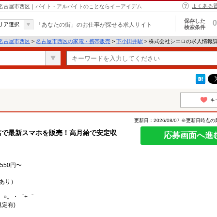
よくある
 名古屋市西区｜バイト・アルバイトのことならイーアイデム
保存した
0
リア選択
「あなたの街」のお仕事が探せる求人サイト
検索条件
名古屋市西区
>
名古屋市西区の家電・携帯販売
>
下小田井駅
> 株式会社シエロの求人情報
キ
更新日：2026/08/07 ※更新日時点
店で最新スマホを販売！高月給で安定収
応募画面へ進
550円〜
あり）
。○。・゜+゜
規定有)