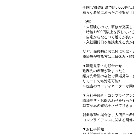
全国47都道府県で約5,000
様々な希望に沿ったご提案が可
〈例〉
・未経験なので、研修が充実し
・時給1,600円以上を探してい
・自宅からなるべく近くが良い
・入社開始日を相談出来る先が
など、面接時にお気軽に相談く
※経験が有る方は土日休み・時
▼職場見学・お顔合わせ
勤務先の希望が決まったら
紹介先希望の会社で職場見学・
リモートでも対応可能♪
※担当のコーディネーターが同
▼入社手続き・コンプライアン
職場見学・お顔合わせを行った
就業意思の確認をさせて頂きま
就業希望の場合は、入店日の希
コンプライアンスに関する研修
▼お仕事開始