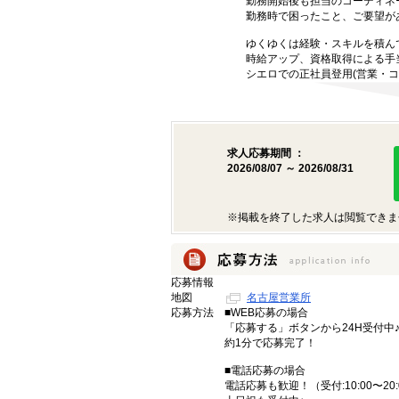
勤務開始後も担当のコーディネ
勤務時で困ったこと、ご要望が
ゆくゆくは経験・スキルを積ん
時給アップ、資格取得による手
シエロでの正社員登用(営業・コ
求人応募期間 ：
2026/08/07 ～ 2026/08/31
※掲載を終了した求人は閲覧できま
応募情報
地図
名古屋営業所
応募方法
■WEB応募の場合
「応募する」ボタンから24H受付中
約1分で応募完了！
■電話応募の場合
電話応募も歓迎！（受付:10:00〜20: