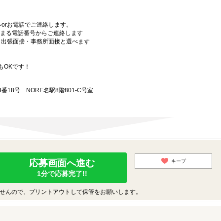
orお電話でご連絡します。
始まる電話番号からご連絡します
）・出張面接・事務所面接と選べます
もOKです！
18号 NORE名駅8階801-C号室
応募画面へ進む
キープ
1分で応募完了!!
せんので、プリントアウトして保管をお願いします。