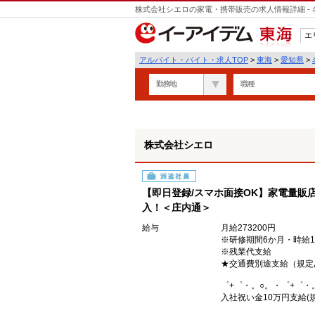
株式会社シエロの家電・携帯販売の求人情報詳細 -
エ
東海
アルバイト・バイト・求人TOP
>
東海
>
愛知県
>
勤務地
職種
株式会社シエロ
派遣社員
【即日登録/スマホ面接OK】家電量販
入！＜庄内通＞
給与
月給273200円
※研修期間6か月・時給1
※残業代支給
★交通費別途支給（規定
゜+゜・。○。・゜+゜・
入社祝い金10万円支給(