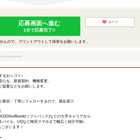
応募画面へ進む
キープ
1分で応募完了!!
せんので、プリントアウトして保管をお願いします。
するおシゴト♪
安心を。新規契約、機種変更、
ご提案などをお願いします。
が親切・丁寧にフォローするので、満足度◎
務
)・KDDI/softbank(ソフトバンク)などの大手キャリアから
、楽天モバイル、UQなど格安スマホまで幅広く紹介可能♪
舗もございます！
〜