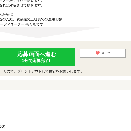
ーターがフォロー致します。
あれば対応させて頂きます。
でからは
当の支給、就業先の正社員での雇用切替、
ーディネーター)も可能です！
応募画面へ進む
キープ
1分で応募完了!!
せんので、プリントアウトして保管をお願いします。
♪
00）