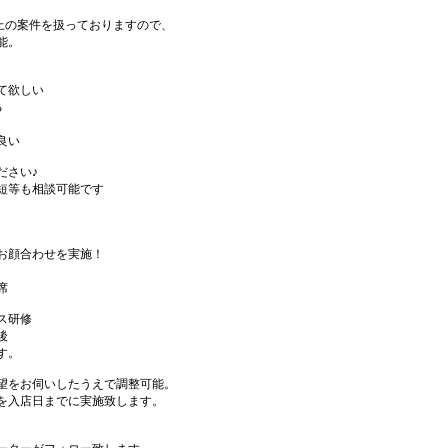
件以上の案件を扱っておりますので、
能。
て欲しい
る
良い
ださい♪
短等も相談可能です
お顔合わせを実施！
席
ス研修
後
す。
望をお伺いしたうえで調整可能。
を入店日までに実施致します。