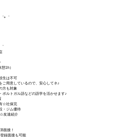
゜+゜
+゜
店
分
休憩1h）
校生は不可
をご用意しているので、安心してネ♪
の方も対象
・ポルトガル語などの語学を活かせます♪
暇
有☆社保完
設・ジム優待
)☆友達紹介
有
EB面接！
の登録面接も可能