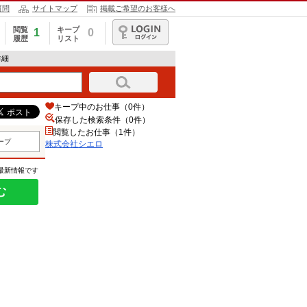
質問
サイトマップ
掲載ご希望のお客様へ
閲覧
キープ
1
0
履歴
リスト
ログイン
詳細
キープ中のお仕事（0件）
保存した検索条件（
0
件）
閲覧したお仕事（1件）
ープ
株式会社シエロ
の最新情報です
む