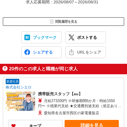
求人応募期間：2026/08/07～2026/08/31
閲覧履歴を見る
ブックマーク
ポストする
シェアする
URLをシェア
20
件のこの求人と職種が同じ求人
派遣社員
株式会社シエロ
携帯販売スタッフ【au】
月給273200円 ※研修期間6か月・時給1550
円〜 ※残業代支給 ★交通費別途支給（規定あり）
゜+゜・。○。・゜+゜・。○。・゜+゜ 入社祝い金
愛知県名古屋市西区の家電量販店
10万円支給(規定有) お友達を紹介頂くと, インセン
ティブ支給(規定有) ゜・。○。・゜+゜・。
詳細を見る
キープ
○。・゜+゜