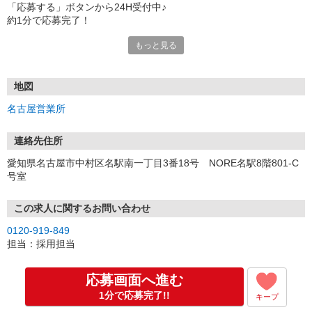
「応募する」ボタンから24H受付中♪
約1分で応募完了！
もっと見る
■電話応募の場合
電話応募も歓迎！（受付:10:00〜20:00）
土日祝も受付中♪
地図
【選考フロー】
名古屋営業所
①応募から3営業日を目安に、メールorお電話でご連絡します。
②面接日時を決定！「0120」から始まる電話番号からご連絡します
★スマホでWEB面接（LINEなど）・出張面接・事務所面接と選べま
連絡先住所
す
愛知県名古屋市中村区名駅南一丁目3番18号 NORE名駅8階801-C
③面接実施（履歴書不要）
号室
④勤務開始（スタート日は応相談）
※ご希望があれば、職場見学の調整もOKです！
この求人に関するお問い合わせ
お気軽にご応募ください♪
0120-919-849
担当：採用担当
応募画面へ進む
1分で応募完了!!
キープ