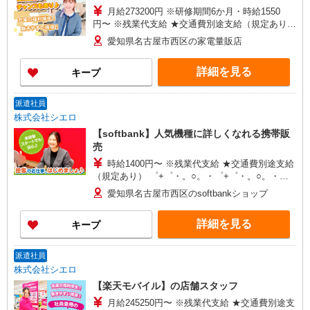
月給273200円 ※研修期間6か月・時給1550
円〜 ※残業代支給 ★交通費別途支給（規定あり）
゜+゜・。○。・゜+゜・。○。・゜+゜ 入社祝い金
愛知県名古屋市西区の家電量販店
10万円支給(規定有) お友達を紹介頂くと, インセン
ティブ支給(規定有) ゜・。○。・゜+゜・。
詳細を見る
キープ
○。・゜+゜
派遣社員
株式会社シエロ
【softbank】人気機種に詳しくなれる携帯販
売
時給1400円〜 ※残業代支給 ★交通費別途支給
（規定あり） ゜+゜・。○。・゜+゜・。○。・゜
+゜ 入社祝い金10万円支給(規定有) お友達を紹介
愛知県名古屋市西区のsoftbankショップ
頂くと, インセンティブ支給(規定有) ★月2回払
い・週払い可能（規程有）★ ゜・。○。・゜
詳細を見る
キープ
+゜・。○。・゜+゜
派遣社員
株式会社シエロ
【楽天モバイル】の店舗スタッフ
月給245250円〜 ※残業代支給 ★交通費別途支