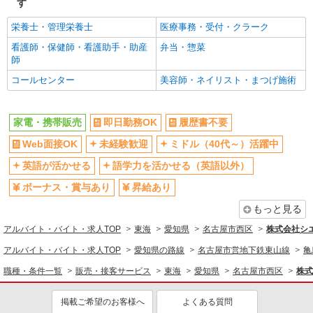
す
栄養士・管理栄養士
医療事務・受付・クラーク
看護師・保健師・看護助手・助産
弁当・惣菜
師
コールセンター
美容師・ネイリスト・まつげ施術
家電・携帯販売
即日勤務OK
履歴書不要
Web面接OK
未経験歓迎
ミドル（40代～）活躍中
英語が活かせる
語学力を活かせる（英語以外）
ボーナス・賞与あり
昇給あり
もっと見る
アルバイト・バイト・求人TOP
東海
愛知県
名古屋市西区
株式会社シ
アルバイト・バイト・求人TOP
愛知県の路線
名古屋市営地下鉄東山線
亀
職種・条件一覧
販売・接客サービス
東海
愛知県
名古屋市西区
株式
掲載ご希望のお客様へ
よくある質問