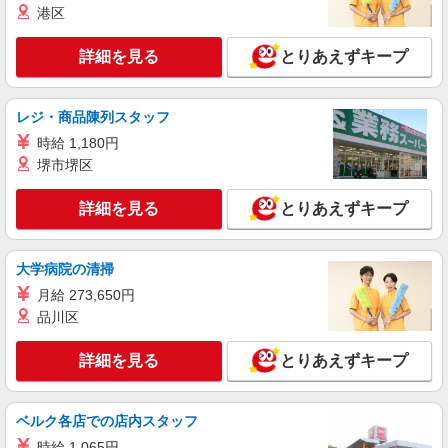
港区
い・週払い可能（規程有）★ ゜・。○。・゜
詳細を見る
キープ
+゜・。○。・゜+゜
詳細を見る
とりあえずキープ
派遣社員
株式会社シエロ
レジ・商品陳列スタッフ
【ソフトバンク】の店舗スタッフ
時給 1,180円
時給1400円〜 ※残業代支給 ★交通費別途支給
（規定あり） ゜+゜・。○。・゜+゜・。○。・゜
堺市堺区
+゜ 入社祝い金10万円支給(規定有) お友達を紹介
愛知県名古屋市西区のsoftbankショップ
頂くと, インセンティブ支給(規定有) ★月2回払
詳細を見る
とりあえずキープ
い・週払い可能（規程有）★ ゜・。○。・゜
詳細を見る
キープ
+゜・。○。・゜+゜
大学病院の清掃
派遣社員
月給 273,650円
株式会社シエロ
品川区
携帯販売スタッフ【Y!mobile】
時給1600円〜 ※別途インセンティブ、職能評
詳細を見る
とりあえずキープ
価制度あり ※残業代支給 ★交通費別途支給（規定
あり） ゜+゜・。○。・゜+゜・。○。・゜+゜ 入
愛知県名古屋市西区の家電量販店
社祝い金10万円支給(規定有) お友達を紹介頂くと,
インセンティブ支給(規定有) ★月2回払い・週払い
ベルク各店での店内スタッフ
詳細を見る
キープ
可能（規程有）★ ゜・。○。・゜+゜・。○。・゜
時給 1,065円