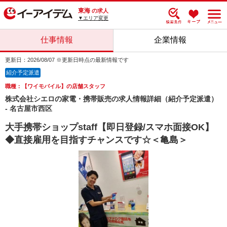
東海
の求人
▼エリア変更
仕事情報
企業情報
更新日：2026/08/07 ※更新日時点の最新情報です
紹介予定派遣
職種：【ワイモバイル】の店舗スタッフ
株式会社シエロの家電・携帯販売の求人情報詳細（紹介予定派遣）
- 名古屋市西区
大手携帯ショップstaff【即日登録/スマホ面接OK】
◆直接雇用を目指すチャンスです☆＜亀島＞