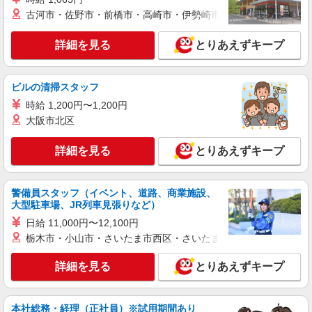
+゜
古河市・佐野市・前橋市・高崎市・伊勢崎市・太田市・館林市・
派遣社員
株式会社シエロ
詳細を見る
とりあえずキープ
【Y!mobile】人気機種に詳しくなれる携帯販
売
時給1400円〜 ※残業代支給 ★交通費別途支給
ビルの清掃スタッフ
（規定あり） ゜+゜・。○。・゜+゜・。○。・゜
時給 1,200円〜1,200円
+゜ 入社祝い金10万円支給(規定有) お友達を紹介
愛知県名古屋市西区のY！mobileショップ
頂くと, インセンティブ支給(規定有) ★月2回払
大阪市北区
い・週払い可能（規程有）★ ゜・。○。・゜
詳細を見る
キープ
+゜・。○。・゜+゜
詳細を見る
とりあえずキープ
派遣社員
株式会社シエロ
警備員スタッフ（イベント、道路、商業施設、
大型駐車場、JR列車見張りなど）
人気機種に詳しくなれる携帯販売
【softbank】
日給 11,000円〜12,100円
時給1600円〜 ※別途インセンティブ、職能評
栃木市・小山市・さいたま市西区・さいたま市岩槻区・久喜市・
価制度あり ※残業代支給 ★交通費別途支給（規定
あり） ゜+゜・。○。・゜+゜・。○。・゜+゜ 入
愛知県名古屋市西区の家電量販店
詳細を見る
とりあえずキープ
社祝い金10万円支給(規定有) お友達を紹介頂くと,
インセンティブ支給(規定有) ★月2回払い・週払い
詳細を見る
キープ
可能（規程有）★ ゜・。○。・゜+゜・。○。・゜
本社総務・経理（正社員）※試用期間あり
+゜