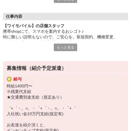
自分だけじゃなくって、
家族や友人にも適用されます！
仕事内容
さらに！各種リゾート施設やスポーツジムなどが
【ワイモバイル】の店舗スタッフ
特別割引価格でご利用可能☆
携帯shopにて、スマホを案内するおシゴト♪
お得に過ごしたいあなたの味方です♪
特に難しい説明もないので、ご安心を。新規契約、機種変更、
各種料金プランのご相談対応・ご提案などをお願いします。
【選べるお仕事いろいろ】
もっと見る
￣￣￣￣￣￣￣￣￣￣￣
初めての方でも安心♪
▼オフィスワーク
あなた専属のコーディネーターが親切・丁寧にフォローするので、
事務、経理、データ入力、コールセンター、受付
満足度◎
▼工場・製造・軽作業系
募集情報（紹介予定派遣）
機械/食品製造・梱包・仕分け・加工・組立・検査
■携帯やインターネット販売業務
▼美容系
給与
docomo(ドコモ)/au(エーユー)・KDDI/softbank(ソフトバンク)など
眉毛サロンのアイブロウ・ネイリスト・エステ
時給1400円〜
の大手キャリアから
▼営業・販売
※残業代支給
ワイモバイル(Y!mobille)、楽天モバイル、UQなど格安スマホまで幅
法人営業・アパレル販売・個別指導塾・人材紹介
★交通費別途支給（規定あり）
広く紹介可能♪
▼人気案件も多数♪
人気のApple（アップル）店舗もございます！
短期・期間限定・オープニング・官公庁案件
゜+゜・。○。・゜+゜・。○。・゜+゜
上場/優良/大手企業など
入社祝い金10万円支給(規定有)
【スマホ面接実施中】
お友達を紹介頂くと,
￣￣￣￣￣￣￣￣￣
インセンティブ支給(規定有)