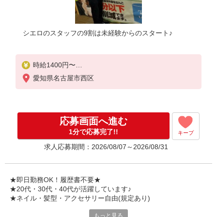
シエロのスタッフの9割は未経験からのスタート♪
時給1400円〜
※残業代支給
愛知県名古屋市西区
★交通費別途支給（規定あり）
゜+゜・。○。・゜+゜・。○。・゜+゜
入社祝い金10万円支給(規定有)
応募画面へ進む
お友達を紹介頂くと,
1分で応募完了!!
キープ
インセンティブ支給(規定有)
求人応募期間：2026/08/07～2026/08/31
★月2回払い・週払い可能（規程有）★
゜・。○。・゜+゜・。○。・゜+゜
★即日勤務OK！履歴書不要★
★20代・30代・40代が活躍しています♪
★ネイル・髪型・アクセサリー自由(規定あり)
もっと見る
各キャリアの新機種が特別価格で購入OK！！