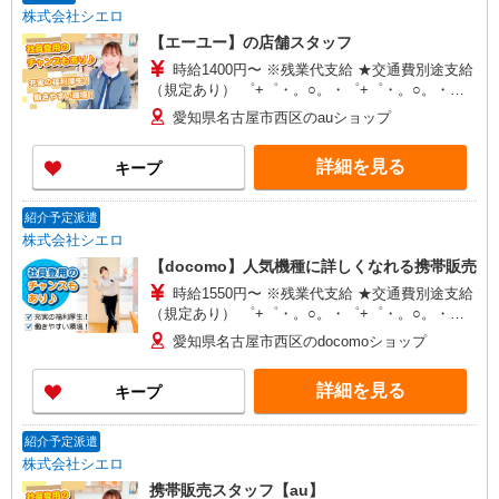
株式会社シエロ
【エーユー】の店舗スタッフ
時給1400円〜 ※残業代支給 ★交通費別途支給
（規定あり） ゜+゜・。○。・゜+゜・。○。・゜
+゜ 入社祝い金10万円支給(規定有) お友達を紹介
愛知県名古屋市西区のauショップ
頂くと, インセンティブ支給(規定有) ★月2回払
い・週払い可能（規程有）★ ゜・。○。・゜
詳細を見る
キープ
+゜・。○。・゜+゜
紹介予定派遣
株式会社シエロ
【docomo】人気機種に詳しくなれる携帯販売
時給1550円〜 ※残業代支給 ★交通費別途支給
（規定あり） ゜+゜・。○。・゜+゜・。○。・゜
+゜ 入社祝い金10万円支給(規定有) お友達を紹介
愛知県名古屋市西区のdocomoショップ
頂くと, インセンティブ支給(規定有) ★月2回払
い・週払い可能（規程有）★ ゜・。○。・゜
詳細を見る
キープ
+゜・。○。・゜+゜
紹介予定派遣
株式会社シエロ
携帯販売スタッフ【au】