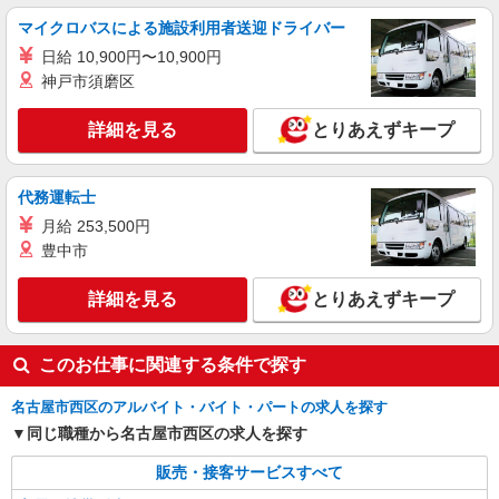
売
マイクロバスによる施設利用者送迎ドライバー
時給1400円〜 ※残業代支給 ★交通費別途支給
日給 10,900円〜10,900円
（規定あり） ゜+゜・。○。・゜+゜・。○。・゜
神戸市須磨区
+゜ 入社祝い金10万円支給(規定有) お友達を紹介
愛知県名古屋市西区のsoftbankショップ
頂くと, インセンティブ支給(規定有) ★月2回払
い・週払い可能（規程有）★ ゜・。○。・゜
詳細を見る
とりあえずキープ
詳細を見る
キープ
+゜・。○。・゜+゜
紹介予定派遣
代務運転士
株式会社シエロ
月給 253,500円
【au】人気機種に詳しくなれる携帯販売
豊中市
時給1400円〜1600円（経験・能力による） ※
残業代支給 ★交通費別途支給（規定あり） ゜
詳細を見る
とりあえずキープ
+゜・。○。・゜+゜・。○。・゜+゜ 入社祝い金10
愛知県名古屋市西区のauショップ
万円支給(規定有) お友達を紹介頂くと, インセンテ
ィブ支給(規定有) ★月2回払い・週払い可能（規程
詳細を見る
キープ
このお仕事に関連する条件で探す
有）★ ゜・。○。・゜+゜・。○。・゜+゜
名古屋市西区のアルバイト・バイト・パートの求人を探す
同じ職種から名古屋市西区の求人を探す
販売・接客サービスすべて