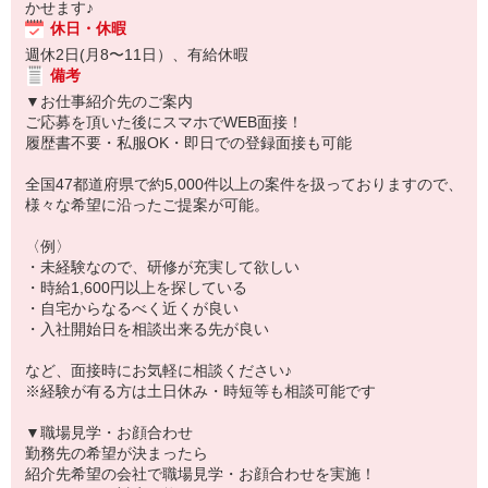
かせます♪
休日・休暇
週休2日(月8〜11日）、有給休暇
備考
▼お仕事紹介先のご案内
ご応募を頂いた後にスマホでWEB面接！
履歴書不要・私服OK・即日での登録面接も可能
全国47都道府県で約5,000件以上の案件を扱っておりますので、
様々な希望に沿ったご提案が可能。
〈例〉
・未経験なので、研修が充実して欲しい
・時給1,600円以上を探している
・自宅からなるべく近くが良い
・入社開始日を相談出来る先が良い
など、面接時にお気軽に相談ください♪
※経験が有る方は土日休み・時短等も相談可能です
▼職場見学・お顔合わせ
勤務先の希望が決まったら
紹介先希望の会社で職場見学・お顔合わせを実施！