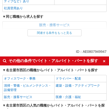
ティブなど）あり
社員登用あり
同じ職種から求人を探す
販売・接客サービス
家電・携帯販売
関連する条件をもっと見る
同じ特徴から求人を探す
未経験歓迎
ミドル（40代～）活躍中
ID：AE0807949947
英語が活かせる
ボーナス・賞与あり
その他の条件でバイト・アルバイト・パートを探す
日払い
車通勤OK
名古屋市西区の職種からバイト・アルバイト・パートを探す
交通費支給
社会保険あり
社員登用あり
オフィスワーク・事務
ドライバー・配達
清掃・警備・ビルメンテナンス・
建築・設備・アクティブワーク
設備管理
販売・接客サービス
医療・介護・福祉
名古屋市西区の人気の職種からバイト・アルバイト・パートを探