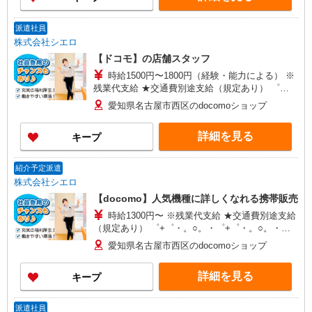
派遣社員
株式会社シエロ
【ドコモ】の店舗スタッフ
時給1500円〜1800円（経験・能力による） ※
残業代支給 ★交通費別途支給（規定あり） ゜
+゜・。○。・゜+゜・。○。・゜+゜ 入社祝い金10
愛知県名古屋市西区のdocomoショップ
万円支給(規定有) お友達を紹介頂くと, インセンテ
ィブ支給(規定有) ★月2回払い・週払い可能（規程
詳細を見る
キープ
有）★ ゜・。○。・゜+゜・。○。・゜+゜
紹介予定派遣
株式会社シエロ
【docomo】人気機種に詳しくなれる携帯販売
時給1300円〜 ※残業代支給 ★交通費別途支給
（規定あり） ゜+゜・。○。・゜+゜・。○。・゜
+゜ 入社祝い金10万円支給(規定有) お友達を紹介
愛知県名古屋市西区のdocomoショップ
頂くと, インセンティブ支給(規定有) ★月2回払
い・週払い可能（規程有）★ ゜・。○。・゜
詳細を見る
キープ
+゜・。○。・゜+゜
派遣社員