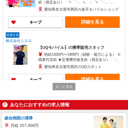
給（規定あり） ゜+゜・。○。・゜+゜・。
○。・゜+゜ 入社祝い金10万円支給(規定有) お友達
愛知県名古屋市西区の楽天モバイルショップ
を紹介頂くと, インセンティブ支給(規定有) ゜・。
○。・゜+゜・。○。・゜+゜
詳細を見る
キープ
派遣社員
株式会社シエロ
【UQモバイル】の携帯販売スタッフ
時給1500円〜1900円（経験・能力による） ※
残業代支給 ★交通費別途支給（規定あり） ゜
+゜・。○。・゜+゜・。○。・゜+゜ 入社祝い金10
愛知県名古屋市西区のUQスポット
万円支給(規定有) お友達を紹介頂くと, インセンテ
ィブ支給(規定有) ★月2回払い・週払い可能（規程
詳細を見る
キープ
有）★ ゜・。○。・゜+゜・。○。・゜+゜
もっと見る
派遣社員
株式会社シエロ
あなたにおすすめの求人情報
【softbank】の携帯販売スタッフ
時給1400円〜 ※残業代支給 ★交通費別途支給
（規定あり） ゜+゜・。○。・゜+゜・。○。・゜
総合病院の清掃
+゜ 入社祝い金10万円支給(規定有) お友達を紹介
愛知県名古屋市西区のsoftbankショップ
月給 257,400円
頂くと, インセンティブ支給(規定有) ★月2回払