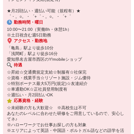
自宅に居ながらスマホでカンタン面接OK！
オンライン面談なのでスピード対応。
★月2回払い・週払い可能（規程有）★
即日登録もOK♪
゜・。○。・゜+゜・。○。・゜+゜
勤務時間・曜日
気になった方はお気軽にご相談ください！
10:00〜21:00（実働8h・休憩1h）
※土日祝含む週5日勤務
アクセス・勤務地
「亀島」駅より徒歩10分
「浅間町」駅より徒歩16分
愛知県名古屋市西区のY!mobileショップ
待遇
☆昇給☆交通費規定支給☆制服有☆社保完
☆資格・残業手当☆リゾート施設・ジム優待
☆特別ボーナス最大5万円(規定)☆友達紹介
☆車通勤OK☆正社員登用制度有
☆週払い・月2回払いOK
応募資格・経験
☆未経験の方も大歓迎☆ ※高校生は不可
あなたのレベルに合わせた研修をご用意しているので、安心し
てネ♪
※ハローワークでお仕事お探しの方も対象
※エリアによって英語・中国語・ポルトガル語などの語学を活