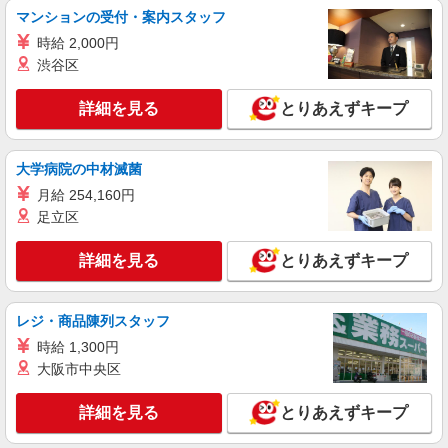
株式会社シエロ
マンションの受付・案内スタッフ
【softbank】の携帯販売スタッフ
時給 2,000円
時給1400円〜 ※残業代支給 ★交通費別途支給
渋谷区
（規定あり） ゜+゜・。○。・゜+゜・。○。・゜
+゜ 入社祝い金10万円支給(規定有) お友達を紹介
愛知県名古屋市西区のsoftbankショップ
詳細を見る
とりあえずキープ
頂くと, インセンティブ支給(規定有) ★月2回払
い・週払い可能（規程有）★ ゜・。○。・゜
詳細を見る
キープ
+゜・。○。・゜+゜
大学病院の中材滅菌
月給 254,160円
紹介予定派遣
株式会社シエロ
足立区
携帯販売スタッフ【au】
詳細を見る
とりあえずキープ
月給273200円 ※研修期間6か月・時給1550
円〜 ※残業代支給 ★交通費別途支給（規定あり）
゜+゜・。○。・゜+゜・。○。・゜+゜ 入社祝い金
愛知県名古屋市西区の家電量販店
10万円支給(規定有) お友達を紹介頂くと, インセン
レジ・商品陳列スタッフ
ティブ支給(規定有) ゜・。○。・゜+゜・。
時給 1,300円
詳細を見る
キープ
○。・゜+゜
大阪市中央区
紹介予定派遣
詳細を見る
とりあえずキープ
株式会社シエロ
【softbank】人気機種に詳しくなれる携帯販