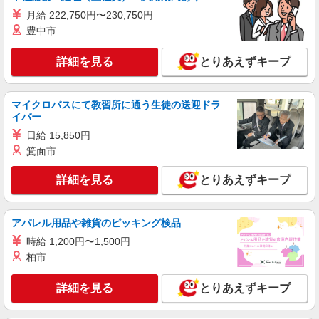
月給 222,750円〜230,750円
派遣社員
株式会社シエロ
豊中市
【softbank】人気機種に詳しくなれる携帯販
売
詳細を見る
とりあえずキープ
時給1400円〜 ※残業代支給 ★交通費別途支給
（規定あり） ゜+゜・。○。・゜+゜・。○。・゜
+゜ 入社祝い金10万円支給(規定有) お友達を紹介
マイクロバスにて教習所に通う生徒の送迎ドラ
愛知県名古屋市西区のsoftbankショップ
イバー
頂くと, インセンティブ支給(規定有) ★月2回払
い・週払い可能（規程有）★ ゜・。○。・゜
日給 15,850円
詳細を見る
キープ
+゜・。○。・゜+゜
箕面市
派遣社員
詳細を見る
とりあえずキープ
株式会社シエロ
【ソフトバンク】の店舗スタッフ
時給1400円〜 ※残業代支給 ★交通費別途支給
アパレル用品や雑貨のピッキング検品
（規定あり） ゜+゜・。○。・゜+゜・。○。・゜
時給 1,200円〜1,500円
+゜ 入社祝い金10万円支給(規定有) お友達を紹介
愛知県名古屋市西区のsoftbankショップ
柏市
頂くと, インセンティブ支給(規定有) ★月2回払
い・週払い可能（規程有）★ ゜・。○。・゜
詳細を見る
キープ
+゜・。○。・゜+゜
詳細を見る
とりあえずキープ
紹介予定派遣