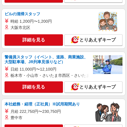
【softbank】人気機種に詳しくなれる携帯販
売
ビルの清掃スタッフ
時給1500円〜1600円（経験・能力による） ※
時給 1,200円〜1,200円
残業代支給 ★交通費別途支給（規定あり） ゜
大阪市北区
+゜・。○。・゜+゜・。○。・゜+゜ 入社祝い金10
愛知県名古屋市守山区のsoftbankショップ
万円支給(規定有) お友達を紹介頂くと, インセンテ
ィブ支給(規定有) ★月2回払い・週払い可能（規程
詳細を見る
とりあえずキープ
詳細を見る
キープ
有）★ ゜・。○。・゜+゜・。○。・゜+゜
紹介予定派遣
警備員スタッフ（イベント、道路、商業施設、
株式会社シエロ
大型駐車場、JR列車見張りなど）
人気機種に詳しくなれる携帯販売【au】
日給 11,000円〜12,100円
月給273200円〜 ※残業手当別途支給 ※研修期
栃木市・小山市・さいたま市西区・さいたま市岩槻区・久喜市・
間6か月・時給1550円〜 ★交通費別途支給（規定
あり） ゜+゜・。○。・゜+゜・。○。・゜+゜ 入
愛知県名古屋市守山区の家電量販店
詳細を見る
とりあえずキープ
社祝い金10万円支給(規定有) お友達を紹介頂くと,
インセンティブ支給(規定有) ゜・。○。・゜
詳細を見る
キープ
+゜・。○。・゜+゜
本社総務・経理（正社員）※試用期間あり
月給 222,750円〜230,750円
派遣社員
株式会社シエロ
豊中市
【softbank】人気機種に詳しくなれる携帯販