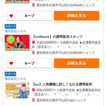
+゜ 入社祝い金10万円支給(規定有) お友達を紹介
愛知県名古屋市守山区のsoftbankショップ
頂くと, インセンティブ支給(規定有) ★月2回払
い・週払い可能（規程有）★ ゜・。○。・゜
詳細を見る
キープ
+゜・。○。・゜+゜
派遣社員
株式会社シエロ
【softbank】の携帯販売スタッフ
月給220000円〜 ※残業代支給 ★交通費別途支
給（規定あり） ゜+゜・。○。・゜+゜・。
○。・゜+゜ 入社祝い金10万円支給(規定有) お友達
愛知県名古屋市守山区のsoftbankショップ
を紹介頂くと, インセンティブ支給(規定有) ゜・。
○。・゜+゜・。○。・゜+゜
詳細を見る
キープ
派遣社員
株式会社シエロ
【au】人気機種に詳しくなれる携帯販売
時給1500円〜 ※残業代支給 ★交通費別途支給
（規定あり） ゜+゜・。○。・゜+゜・。○。・゜
+゜ 入社祝い金10万円支給(規定有) お友達を紹介
愛知県名古屋市守山区のauショップ
頂くと, インセンティブ支給(規定有) ★月2回払