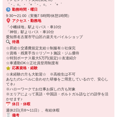
自宅に居ながらスマホでカンタン面接OK！
゜・。○。・゜+゜・。○。・゜+゜
オンライン面談なのでスピード対応。
勤務時間・曜日
即日登録もOK♪
9:30〜21:00（実働7.5時間/休憩1時間）
アクセス・勤務地
気になった方はお気軽にご相談ください！
「小幡緑地」駅よりバス・車10分
「神領」駅よりバス・車10分
愛知県名古屋市守山区の楽天モバイルショップ
待遇
☆昇給☆交通費規定支給☆制服有☆社保完
☆資格・残業手当☆リゾート施設・ジム優待
☆特別ボーナス最大5万円(規定)☆友達紹介
☆車通勤OK☆正社員登用制度有
応募資格・経験
☆未経験の方も大歓迎☆ ※高校生は不可
あなたのレベルに合わせた研修をご用意しているので、安心し
てネ♪
※ハローワークでお仕事お探しの方も対象
※エリアによって英語・中国語・ポルトガル語などの語学を活
かせます♪
休日・休暇
週休2日(月8〜11日）、有給休暇
備考