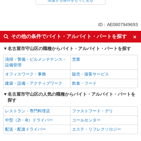
関連する条件をもっと見る
同じ特徴から求人を探す
未経験歓迎
ミドル（40代～）活躍中
ID：AE0807949693
英語が活かせる
ボーナス・賞与あり
その他の条件でバイト・アルバイト・パートを探す
車通勤OK
交通費支給
名古屋市守山区の職種からバイト・アルバイト・パートを探す
社会保険あり
社員登用あり
清掃・警備・ビルメンテナンス・
営業
設備管理
オフィスワーク・事務
販売・接客サービス
建築・設備・アクティブワーク
飲食・フード
名古屋市守山区の人気の職種からバイト・アルバイト・パートを
探す
レストラン・専門料理店
ファストフード・デリ
中型（2t・4t）ドライバー
コールセンター
配送・配達ドライバー
エステ・リフレクソロジー