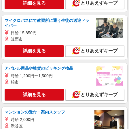
売
詳細を見る
とりあえずキープ
時給1400円〜 ※残業代支給 ★交通費別途支給
（規定あり） ゜+゜・。○。・゜+゜・。○。・゜
+゜ 入社祝い金10万円支給(規定有) お友達を紹介
マイクロバスにて教習所に通う生徒の送迎ドラ
愛知県名古屋市守山区のsoftbankショップ
イバー
頂くと, インセンティブ支給(規定有) ★月2回払
い・週払い可能（規程有）★ ゜・。○。・゜
日給 15,850円
詳細を見る
キープ
+゜・。○。・゜+゜
箕面市
紹介予定派遣
詳細を見る
とりあえずキープ
株式会社シエロ
【softbank】人気機種に詳しくなれる携帯販
売
アパレル用品や雑貨のピッキング検品
時給1500円〜1600円（経験・能力による） ※
時給 1,200円〜1,500円
残業代支給 ★交通費別途支給（規定あり） ゜
柏市
+゜・。○。・゜+゜・。○。・゜+゜ 入社祝い金10
愛知県名古屋市守山区のsoftbankショップ
万円支給(規定有) お友達を紹介頂くと, インセンテ
ィブ支給(規定有) ★月2回払い・週払い可能（規程
詳細を見る
とりあえずキープ
詳細を見る
キープ
有）★ ゜・。○。・゜+゜・。○。・゜+゜
紹介予定派遣
マンションの受付・案内スタッフ
株式会社シエロ
時給 2,000円
【softbank】人気機種に詳しくなれる携帯販
渋谷区