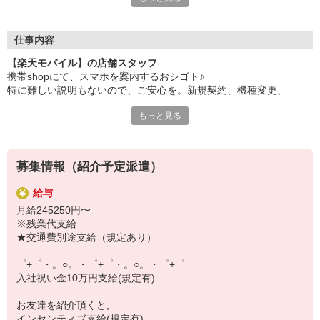
自分だけじゃなくって、
家族や友人にも適用されます！
仕事内容
さらに！各種リゾート施設やスポーツジムなどが
【楽天モバイル】の店舗スタッフ
特別割引価格でご利用可能☆
携帯shopにて、スマホを案内するおシゴト♪
お得に過ごしたいあなたの味方です♪
特に難しい説明もないので、ご安心を。新規契約、機種変更、
各種料金プランのご相談対応・ご提案などをお願いします。
【選べるお仕事いろいろ】
もっと見る
￣￣￣￣￣￣￣￣￣￣￣
初めての方でも安心♪
▼オフィスワーク
あなた専属のコーディネーターが親切・丁寧にフォローするので、
事務、経理、データ入力、コールセンター、受付
満足度◎
▼工場・製造・軽作業系
募集情報（紹介予定派遣）
機械/食品製造・梱包・仕分け・加工・組立・検査
■携帯やインターネット販売業務
▼美容系
給与
docomo(ドコモ)/au(エーユー)・KDDI/softbank(ソフトバンク)など
眉毛サロンのアイブロウ・ネイリスト・エステ
月給245250円〜
の大手キャリアから
▼営業・販売
※残業代支給
ワイモバイル(Y!mobille)、楽天モバイル、UQなど格安スマホまで幅
法人営業・アパレル販売・個別指導塾・人材紹介
★交通費別途支給（規定あり）
広く紹介可能♪
▼人気案件も多数♪
人気のApple（アップル）店舗もございます！
短期・期間限定・オープニング・官公庁案件
゜+゜・。○。・゜+゜・。○。・゜+゜
上場/優良/大手企業など
入社祝い金10万円支給(規定有)
【スマホ面接実施中】
お友達を紹介頂くと,
￣￣￣￣￣￣￣￣￣
インセンティブ支給(規定有)