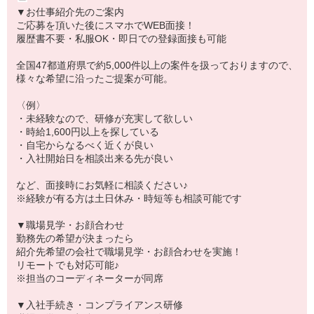
▼お仕事紹介先のご案内
ご応募を頂いた後にスマホでWEB面接！
履歴書不要・私服OK・即日での登録面接も可能
全国47都道府県で約5,000件以上の案件を扱っておりますので、
様々な希望に沿ったご提案が可能。
〈例〉
・未経験なので、研修が充実して欲しい
・時給1,600円以上を探している
・自宅からなるべく近くが良い
・入社開始日を相談出来る先が良い
など、面接時にお気軽に相談ください♪
※経験が有る方は土日休み・時短等も相談可能です
▼職場見学・お顔合わせ
勤務先の希望が決まったら
紹介先希望の会社で職場見学・お顔合わせを実施！
リモートでも対応可能♪
※担当のコーディネーターが同席
▼入社手続き・コンプライアンス研修