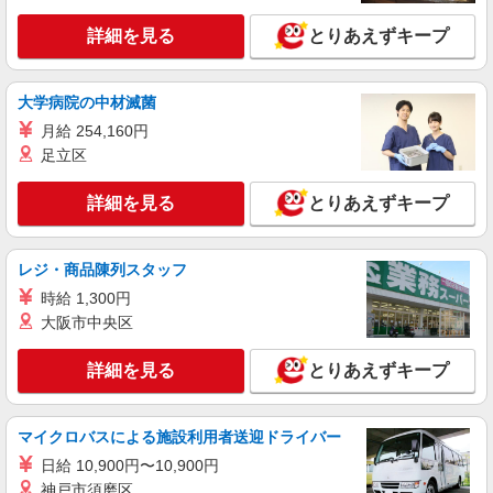
売
月給220000円〜 ※残業代支給 ★交通費別途支
詳細を見る
とりあえずキープ
給（規定あり） ゜+゜・。○。・゜+゜・。
○。・゜+゜ 入社祝い金10万円支給(規定有) お友達
愛知県名古屋市守山区のsoftbankショップ
を紹介頂くと, インセンティブ支給(規定有) ゜・。
大学病院の中材滅菌
○。・゜+゜・。○。・゜+゜
詳細を見る
キープ
月給 254,160円
足立区
紹介予定派遣
株式会社シエロ
詳細を見る
とりあえずキープ
【docomo】の携帯販売スタッフ
時給1550円〜 ※残業代支給 ★交通費別途支給
レジ・商品陳列スタッフ
（規定あり） ゜+゜・。○。・゜+゜・。○。・゜
+゜ 入社祝い金10万円支給(規定有) お友達を紹介
愛知県名古屋市守山区のdocomoショップ
時給 1,300円
頂くと, インセンティブ支給(規定有) ★月2回払
大阪市中央区
い・週払い可能（規程有）★ ゜・。○。・゜
詳細を見る
キープ
+゜・。○。・゜+゜
詳細を見る
とりあえずキープ
紹介予定派遣
株式会社シエロ
マイクロバスによる施設利用者送迎ドライバー
人気機種に詳しくなれる携帯販売【au】
日給 10,900円〜10,900円
月給273200円〜 ※残業手当別途支給 ※研修期
神戸市須磨区
間6か月・時給1550円〜 ★交通費別途支給（規定