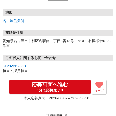
電話応募も歓迎！（受付:10:00〜20:00）
土日祝も受付中♪
地図
【選考フロー】
名古屋営業所
①応募から3営業日を目安に、メールorお電話でご連絡します。
②面接日時を決定！「0120」から始まる電話番号からご連絡します
★スマホでWEB面接（LINEなど）・出張面接・事務所面接と選べま
連絡先住所
す
愛知県名古屋市中村区名駅南一丁目3番18号 NORE名駅8階801-C
③面接実施（履歴書不要）
号室
④勤務開始（スタート日は応相談）
※ご希望があれば、職場見学の調整もOKです！
この求人に関するお問い合わせ
お気軽にご応募ください♪
0120-919-849
担当：採用担当
応募画面へ進む
1分で応募完了!!
キープ
求人応募期間：2026/08/07～2026/08/31