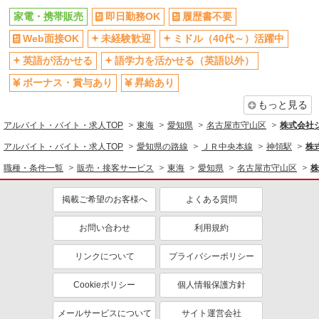
家電・携帯販売
即日勤務OK
履歴書不要
Web面接OK
未経験歓迎
ミドル（40代～）活躍中
英語が活かせる
語学力を活かせる（英語以外）
ボーナス・賞与あり
昇給あり
もっと見る
アルバイト・バイト・求人TOP
東海
愛知県
名古屋市守山区
株式会社
アルバイト・バイト・求人TOP
愛知県の路線
ＪＲ中央本線
神領駅
株
職種・条件一覧
販売・接客サービス
東海
愛知県
名古屋市守山区
株
掲載ご希望のお客様へ
よくある質問
お問い合わせ
利用規約
リンクについて
プライバシーポリシー
Cookieポリシー
個人情報保護方針
メールサービスについて
サイト運営会社