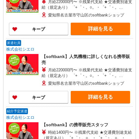
月給220000円〜 ※残業代支給 ★交通費別途支
給（規定あり） ゜+゜・。○。・゜+゜・。
○。・゜+゜ 入社祝い金10万円支給(規定有) お友達
愛知県名古屋市守山区のsoftbankショップ
を紹介頂くと, インセンティブ支給(規定有) ゜・。
○。・゜+゜・。○。・゜+゜
詳細を見る
キープ
派遣社員
株式会社シエロ
【softbank】人気機種に詳しくなれる携帯販
売
月給220000円〜 ※残業代支給 ★交通費別途支
給（規定あり） ゜+゜・。○。・゜+゜・。
○。・゜+゜ 入社祝い金10万円支給(規定有) お友達
愛知県名古屋市守山区のsoftbankショップ
を紹介頂くと, インセンティブ支給(規定有) ゜・。
○。・゜+゜・。○。・゜+゜
詳細を見る
キープ
紹介予定派遣
株式会社シエロ
【softbank】の携帯販売スタッフ
時給1400円〜 ※残業代支給 ★交通費別途支給
（規定あり） ゜+゜・。○。・゜+゜・。○。・゜