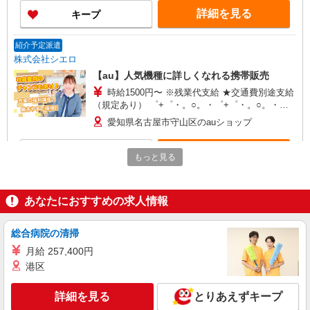
い・週払い可能（規程有）★ ゜・。○。・゜
詳細を見る
キープ
+゜・。○。・゜+゜
紹介予定派遣
株式会社シエロ
【au】人気機種に詳しくなれる携帯販売
時給1500円〜 ※残業代支給 ★交通費別途支給
（規定あり） ゜+゜・。○。・゜+゜・。○。・゜
+゜ 入社祝い金10万円支給(規定有) お友達を紹介
愛知県名古屋市守山区のauショップ
頂くと, インセンティブ支給(規定有) ★月2回払
い・週払い可能（規程有）★ ゜・。○。・゜
詳細を見る
キープ
+゜・。○。・゜+゜
もっと見る
紹介予定派遣
株式会社シエロ
あなたにおすすめの求人情報
【softbank】の携帯販売スタッフ
時給1400〜1600円（経験・能力による） ※残
総合病院の清掃
業代支給 ★交通費別途支給（規定あり） ゜
月給 257,400円
+゜・。○。・゜+゜・。○。・゜+゜ 入社祝い金10
愛知県名古屋市守山区の携帯ショップ
港区
万円支給(規定有) お友達を紹介頂くと, インセンテ
ィブ支給(規定有) ★月2回払い・週払い可能（規程
詳細を見る
キープ
有）★ ゜・。○。・゜+゜・。○。・゜+゜
詳細を見る
とりあえずキープ