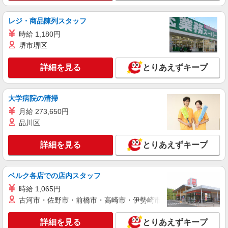
紹介予定派遣
株式会社シエロ
レジ・商品陳列スタッフ
携帯販売スタッフ【Y!mobile】
時給 1,180円
時給1600円〜 ※別途インセンティブ、職能評
堺市堺区
価制度あり ※残業代支給 ★交通費別途支給（規定
あり） ゜+゜・。○。・゜+゜・。○。・゜+゜ 入
愛知県名古屋市守山区の家電量販店
詳細を見る
とりあえずキープ
社祝い金10万円支給(規定有) お友達を紹介頂くと,
インセンティブ支給(規定有) ★月2回払い・週払い
詳細を見る
キープ
可能（規程有）★ ゜・。○。・゜+゜・。○。・゜
大学病院の清掃
+゜
月給 273,650円
派遣社員
株式会社シエロ
品川区
【softbank】の携帯販売スタッフ
詳細を見る
とりあえずキープ
時給1400〜1600円（経験・能力による） ※残
業代支給 ★交通費別途支給（規定あり） ゜
+゜・。○。・゜+゜・。○。・゜+゜ 入社祝い金10
愛知県名古屋市守山区の携帯ショップ
万円支給(規定有) お友達を紹介頂くと, インセンテ
ベルク各店での店内スタッフ
ィブ支給(規定有) ★月2回払い・週払い可能（規程
時給 1,065円
詳細を見る
キープ
有）★ ゜・。○。・゜+゜・。○。・゜+゜
古河市・佐野市・前橋市・高崎市・伊勢崎市・太田市・館林市・
派遣社員
詳細を見る
とりあえずキープ
株式会社シエロ