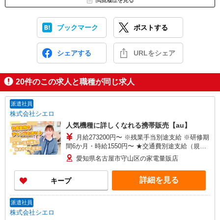
閲覧履歴を見る
ブックマーク
ポストする
シェアする
URLをシェア
20
件のこの求人と職種が同じ求人
派遣社員
株式会社シエロ
人気機種に詳しくなれる携帯販売【au】
月給273200円〜 ※残業手当別途支給 ※研修期
間6か月・時給1550円〜 ★交通費別途支給（規定
あり） ゜+゜・。○。・゜+゜・。○。・゜+゜ 入
愛知県名古屋市守山区の家電量販店
社祝い金10万円支給(規定有) お友達を紹介頂くと,
インセンティブ支給(規定有) ゜・。○。・゜
詳細を見る
キープ
+゜・。○。・゜+゜
派遣社員
株式会社シエロ