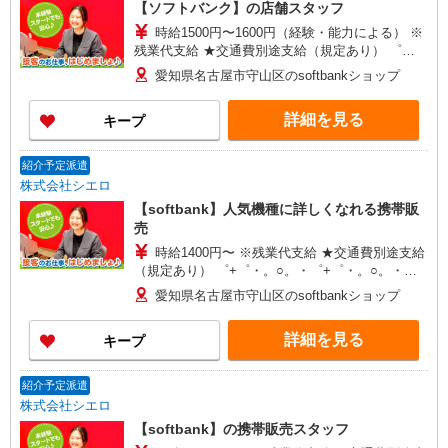
【ソフトバンク】の店舗スタッフ
時給1500円〜1600円（経験・能力による） ※
残業代支給 ★交通費別途支給（規定あり） ゜
+゜・。○。・゜+゜・。○。・゜+゜ 入社祝い金10
愛知県名古屋市守山区のsoftbankショップ
万円支給(規定有) お友達を紹介頂くと, インセンテ
ィブ支給(規定有) ★月2回払い・週払い可能（規程
詳細を見る
キープ
有）★ ゜・。○。・゜+゜・。○。・゜+゜
紹介予定派遣
株式会社シエロ
【softbank】人気機種に詳しくなれる携帯販
売
時給1400円〜 ※残業代支給 ★交通費別途支給
（規定あり） ゜+゜・。○。・゜+゜・。○。・゜
+゜ 入社祝い金10万円支給(規定有) お友達を紹介
愛知県名古屋市守山区のsoftbankショップ
頂くと, インセンティブ支給(規定有) ★月2回払
い・週払い可能（規程有）★ ゜・。○。・゜
詳細を見る
キープ
+゜・。○。・゜+゜
紹介予定派遣
株式会社シエロ
【softbank】の携帯販売スタッフ