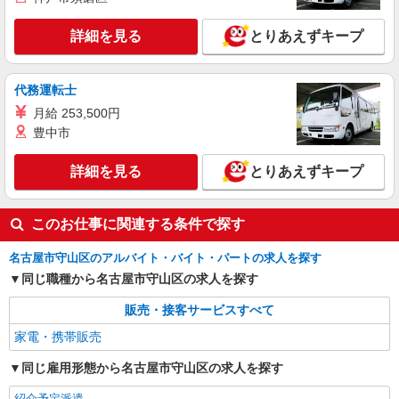
あり） ゜+゜・。○。・゜+゜・。○。・゜+゜ 入
愛知県名古屋市守山区の家電量販店
社祝い金10万円支給(規定有) お友達を紹介頂くと,
詳細を見る
とりあえずキープ
インセンティブ支給(規定有) ゜・。○。・゜
詳細を見る
キープ
+゜・。○。・゜+゜
代務運転士
派遣社員
月給 253,500円
株式会社シエロ
豊中市
【楽天モバイル】の店舗スタッフ
月給245250円〜 ※残業代支給 ★交通費別途支
詳細を見る
とりあえずキープ
給（規定あり） ゜+゜・。○。・゜+゜・。
○。・゜+゜ 入社祝い金10万円支給(規定有) お友達
愛知県名古屋市守山区の楽天モバイルショップ
を紹介頂くと, インセンティブ支給(規定有) ゜・。
このお仕事に関連する条件で探す
○。・゜+゜・。○。・゜+゜
詳細を見る
キープ
名古屋市守山区のアルバイト・バイト・パートの求人を探す
同じ職種から名古屋市守山区の求人を探す
販売・接客サービスすべて
家電・携帯販売
同じ雇用形態から名古屋市守山区の求人を探す
紹介予定派遣