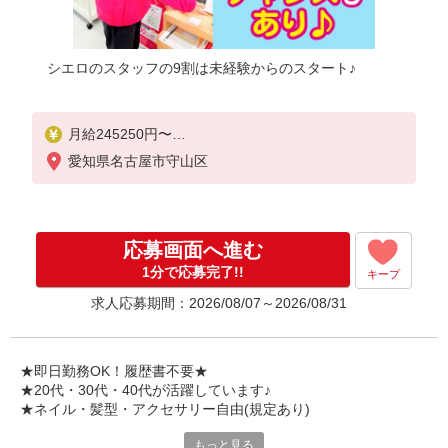
シエロのスタッフの9割は未経験からのスタート♪
月給245250円〜
※残業代支給
愛知県名古屋市守山区
★交通費別途支給（規定あり）
゜+゜・。○。・゜+゜・。○。・゜+゜
入社祝い金10万円支給(規定有)
応募画面へ進む
お友達を紹介頂くと,
1分で応募完了!!
キープ
インセンティブ支給(規定有)
求人応募期間：2026/08/07～2026/08/31
゜・。○。・゜+゜・。○。・゜+゜
★即日勤務OK！履歴書不要★
★20代・30代・40代が活躍しています♪
★ネイル・髪型・アクセサリー自由(規定あり)
もっと見る
各キャリアの新機種が特別価格で購入OK！！