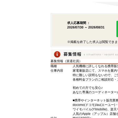
求人応募期間 ：
2026/07/30 ～ 2026/08/31
※掲載を終了した求人は閲覧できま
募集情報（派遣社員）
職種
人気機種に詳しくなれる携帯販売【s
仕事内容
家電量販店にて、スマホを案内
特に難しい説明もないので、ご
各種料金プランのご相談対応・
初めての方でも安心♪
あなた専属のコーディネーター
■携帯やインターネット販売業
docomo(ドコモ)/au(エーユー
ワイモバイル(Y!mobille)
人気のApple（アップル）店