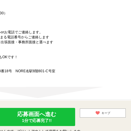
00）
orお電話でご連絡します。
始まる電話番号からご連絡します
）・出張面接・事務所面接と選べます
もOKです！
18号 NORE名駅8階801-C号室
応募画面へ進む
キープ
1分で応募完了!!