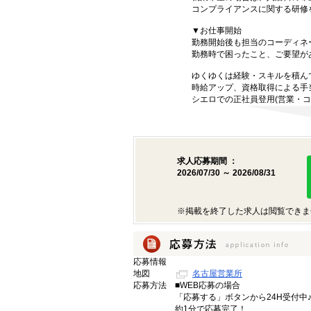
コンプライアンスに関する研修
▼お仕事開始
勤務開始後も担当のコーディネ
勤務時で困ったこと、ご要望が
ゆくゆくは経験・スキルを積ん
時給アップ、資格取得による手
シエロでの正社員登用(営業・コ
求人応募期間 ：
2026/07/30 ～ 2026/08/31
※掲載を終了した求人は閲覧できま
応募情報
地図
名古屋営業所
応募方法
■WEB応募の場合
「応募する」ボタンから24H受付中
約1分で応募完了！