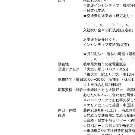
給与
時給1600円〜
※別途インセンティブ、職能評
※残業代支給
★交通費別途支給（規定あり）
゜+゜・。○。・゜+゜・。○。・
入社祝い金10万円支給(規定有)
お友達を紹介頂くと,
インセンティブ支給(規定有)
★月2回払い・週払い可能（規
゜・。○。・゜+゜・。○。・゜
勤務地
岐阜県大垣市の家電量販店
交通アクセス
「大垣」駅よりバス・車5分
「東大垣」駅よりバス・車10分
勤務時間・曜日
10:00〜20:00（実働8h・休憩1
※土日祝含む週5日勤務
応募資格・経験
☆未経験の方も大歓迎☆ ※高
あなたのレベルに合わせた研修
※ハローワークでお仕事お探し
※エリアによって英語・中国語
休日・休暇
週休2日(月8〜11日）、有給休
待遇
☆昇給☆交通費規定支給☆制服
☆資格・残業手当☆リゾート施
☆特別ボーナス最大5万円(規定
☆車通勤OK☆正社員登用制度