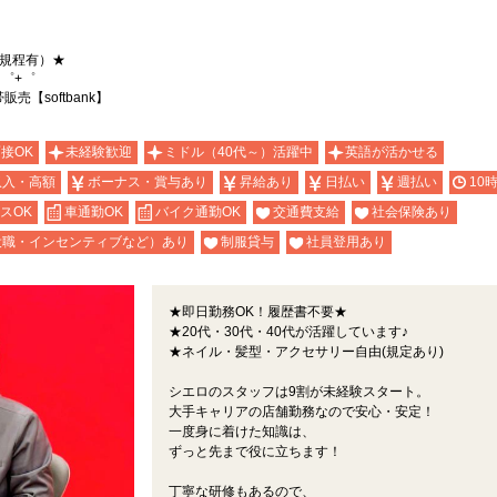
（規程有）★
゜+゜
【softbank】
面接OK
未経験歓迎
ミドル（40代～）活躍中
英語が活かせる
収入・高額
ボーナス・賞与あり
昇給あり
日払い
週払い
10
スOK
車通勤OK
バイク通勤OK
交通費支給
社会保険あり
役職・インセンティブなど）あり
制服貸与
社員登用あり
★即日勤務OK！履歴書不要★
★20代・30代・40代が活躍しています♪
★ネイル・髪型・アクセサリー自由(規定あり)
シエロのスタッフは9割が未経験スタート。
大手キャリアの店舗勤務なので安心・安定！
一度身に着けた知識は、
ずっと先まで役に立ちます！
丁寧な研修もあるので、