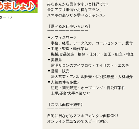
みなさんから働きやすいと好評です♪
最新アプリ事情やお得なプラン、
スマホの裏ワザを学べるチャンス♪
タート♪
【選べるお仕事いろいろ】
￣￣￣￣￣￣￣￣￣￣￣
▼オフィスワーク
事務、経理、データ入力、コールセンター、受付
▼工場・製造・軽作業系
機械/食品製造・梱包・仕分け・加工・組立・検査
▼美容系
眉毛サロンのアイブロウ・ネイリスト・エステ
▼営業・販売
法人営業・アパレル販売・個別指導塾・人材紹介
▼人気案件も多数♪
短期・期間限定・オープニング・官公庁案件
上場/優良/大手企業など
【スマホ面接実施中】
￣￣￣￣￣￣￣￣￣
自宅に居ながらスマホでカンタン面接OK！
オンライン面談なのでスピード対応。