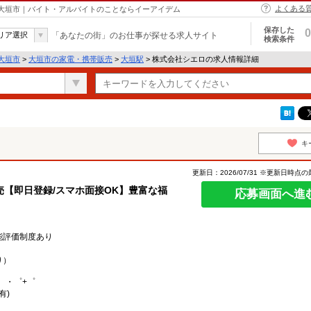
よくある
 大垣市｜バイト・アルバイトのことならイーアイデム
保存した
0
リア選択
「あなたの街」のお仕事が探せる求人サイト
検索条件
大垣市
>
大垣市の家電・携帯販売
>
大垣駅
> 株式会社シエロの求人情報詳細
キ
更新日：2026/07/31 ※更新日時点
【即日登録/スマホ面接OK】豊富な福
応募画面へ進
能評価制度あり
り）
。・゜+゜
有)