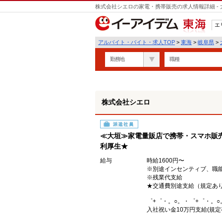
株式会社シエロの家電・携帯販売の求人情報詳細 -
エ
東海
アルバイト・バイト・求人TOP
>
東海
>
岐阜県
>
勤務地
職種
株式会社シエロ
派遣社員
≪大垣≫家電量販店で携帯・スマホ販売
利厚生★
給与
時給1600円〜
※別途インセンティブ、職
※残業代支給
★交通費別途支給（規定あ
゜+゜・。○。・゜+゜・。○
入社祝い金10万円支給(規定