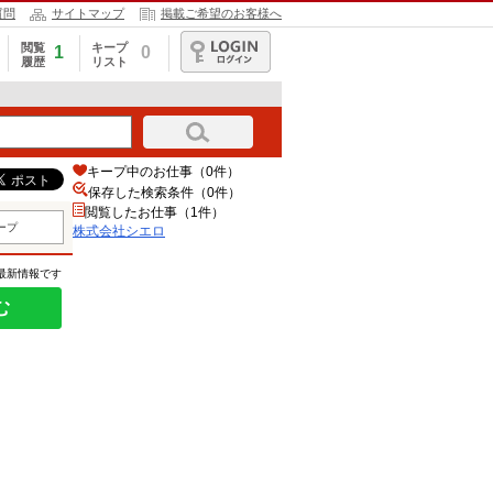
質問
サイトマップ
掲載ご希望のお客様へ
閲覧
キープ
1
0
履歴
リスト
ログイン
キープ中のお仕事（0件）
保存した検索条件（
0
件）
閲覧したお仕事（1件）
ープ
株式会社シエロ
の最新情報です
む