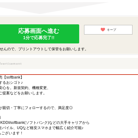
応募画面へ進む
キープ
1分で応募完了!!
せんので、プリントアウトして保管をお願いします。
oftbank】
するおシゴト♪
安心を。新規契約、機種変更、
ご提案などをお願いします。
が親切・丁寧にフォローするので、満足度◎
務
)・KDDI/softbank(ソフトバンク)などの大手キャリアから
、楽天モバイル、UQなど格安スマホまで幅広く紹介可能♪
舗もございます！