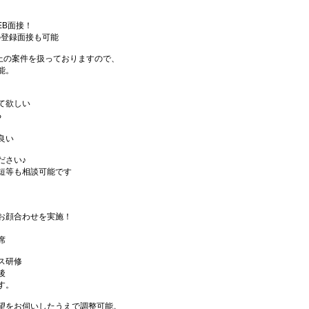
EB面接！
の登録面接も可能
件以上の案件を扱っておりますので、
能。
て欲しい
る
良い
ださい♪
短等も相談可能です
お顔合わせを実施！
席
ス研修
後
す。
望をお伺いしたうえで調整可能。