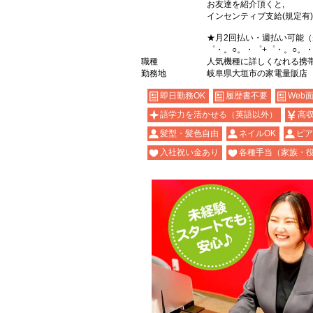
お友達を紹介頂くと,
インセンティブ支給(規定有)
★月2回払い・週払い可能
゜・。○。・゜+゜・。○。・
職種
人気機種に詳しくなれる携帯販売
勤務地
岐阜県大垣市の家電量販店
即日勤務OK
履歴書不要
Web
語学力を活かせる（英語以外）
高
髪型・髪色自由
ネイルOK
ピア
入社祝い金あり
各種手当（家族・