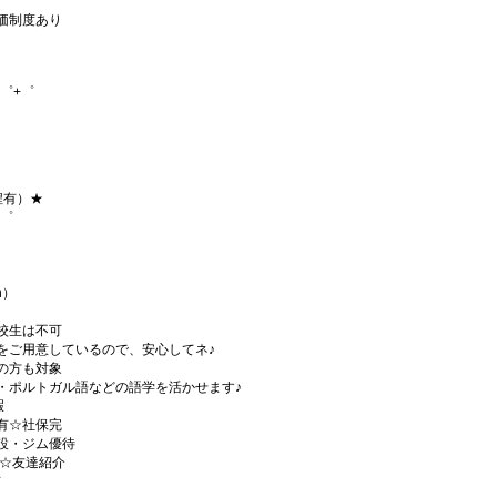
価制度あり
゜+゜
程有）★
+゜
h）
校生は不可
をご用意しているので、安心してネ♪
の方も対象
・ポルトガル語などの語学を活かせます♪
暇
有☆社保完
設・ジム優待
)☆友達紹介
有