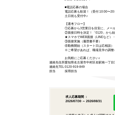
■電話応募の場合
電話応募も歓迎！（受付:10:00〜20:
土日祝も受付中♪
【選考フロー】
①応募から3営業日を目安に、メール
②面接日時を決定！「0120」から
★スマホでWEB面接（LINEなど
③面接実施（履歴書不要）
④勤務開始（スタート日は応相談）
※ご希望があれば、職場見学の調整
お気軽にご応募ください♪
連絡先住所
愛知県名古屋市中村区名駅南一丁目3番
連絡先TEL
0120-919-849
担当
採用担当
求人応募期間 ：
2026/07/30 ～ 2026/08/31