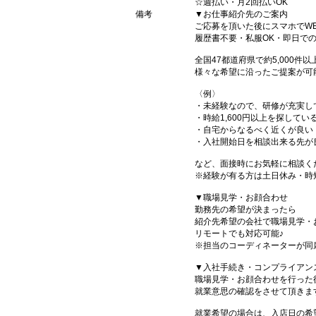
☆週払い・月2回払いOK
備考
▼お仕事紹介先のご案内
ご応募を頂いた後にスマホでW
履歴書不要・私服OK・即日で
全国47都道府県で約5,000
様々な希望に沿ったご提案が可
〈例〉
・未経験なので、研修が充実し
・時給1,600円以上を探してい
・自宅からなるべく近くが良い
・入社開始日を相談出来る先が
など、面接時にお気軽に相談く
※経験が有る方は土日休み・時
▼職場見学・お顔合わせ
勤務先の希望が決まったら
紹介先希望の会社で職場見学・
リモートでも対応可能♪
※担当のコーディネーターが同
▼入社手続き・コンプライアン
職場見学・お顔合わせを行った
就業意思の確認をさせて頂きま
就業希望の場合は、入店日の希