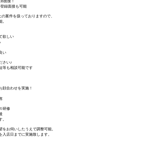
EB面接！
の登録面接も可能
件以上の案件を扱っておりますので、
能。
て欲しい
る
良い
ださい♪
短等も相談可能です
お顔合わせを実施！
席
ス研修
後
す。
望をお伺いしたうえで調整可能。
を入店日までに実施致します。