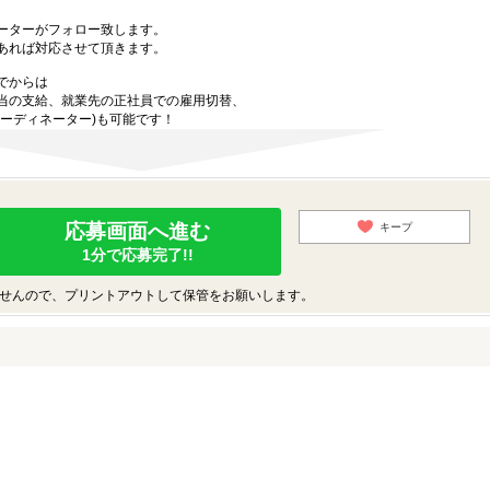
ーターがフォロー致します。
あれば対応させて頂きます。
でからは
当の支給、就業先の正社員での雇用切替、
ーディネーター)も可能です！
応募画面へ進む
キープ
1分で応募完了!!
せんので、プリントアウトして保管をお願いします。
♪