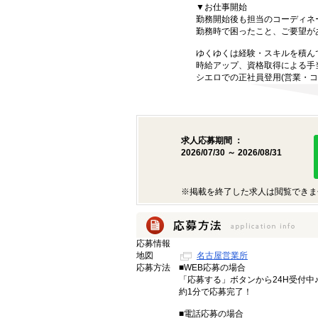
▼お仕事開始
勤務開始後も担当のコーディネ
勤務時で困ったこと、ご要望が
ゆくゆくは経験・スキルを積ん
時給アップ、資格取得による手
シエロでの正社員登用(営業・コ
求人応募期間 ：
2026/07/30 ～ 2026/08/31
※掲載を終了した求人は閲覧できま
応募情報
地図
名古屋営業所
応募方法
■WEB応募の場合
「応募する」ボタンから24H受付中
約1分で応募完了！
■電話応募の場合