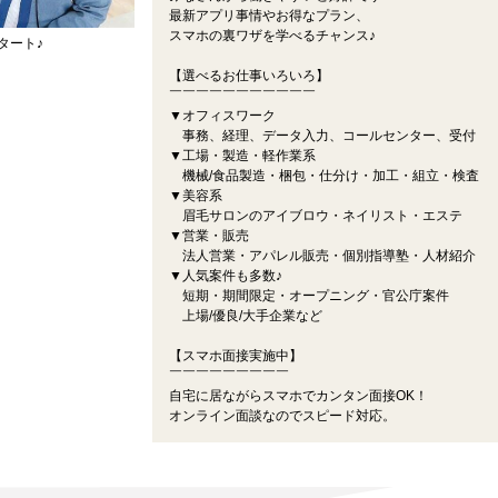
最新アプリ事情やお得なプラン、
スマホの裏ワザを学べるチャンス♪
タート♪
【選べるお仕事いろいろ】
￣￣￣￣￣￣￣￣￣￣￣
▼オフィスワーク
事務、経理、データ入力、コールセンター、受付
▼工場・製造・軽作業系
機械/食品製造・梱包・仕分け・加工・組立・検査
▼美容系
眉毛サロンのアイブロウ・ネイリスト・エステ
▼営業・販売
法人営業・アパレル販売・個別指導塾・人材紹介
▼人気案件も多数♪
短期・期間限定・オープニング・官公庁案件
上場/優良/大手企業など
【スマホ面接実施中】
￣￣￣￣￣￣￣￣￣
自宅に居ながらスマホでカンタン面接OK！
オンライン面談なのでスピード対応。