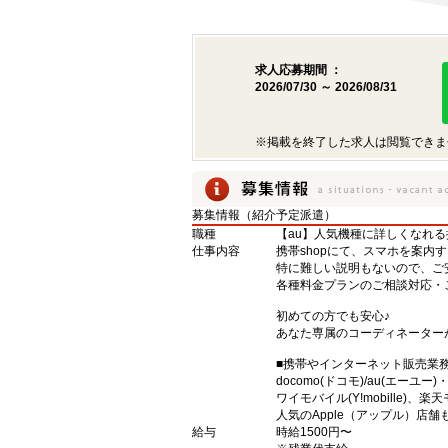
求人応募期間 ：
2026/07/30 ～ 2026/08/31
※掲載を終了した求人は閲覧できま
募集情報（紹介予定派遣）
職種
【au】人気機種に詳しくなれ
仕事内容
携帯shopにて、スマホを案内
特に難しい説明もないので、ご
各種料金プランのご相談対応・
初めての方でも安心♪
あなた専属のコーディネーター
■携帯やインターネット販売業
docomo(ドコモ)/au(エーユー
ワイモバイル(Y!mobille)
人気のApple（アップル）店
給与
時給1500円〜