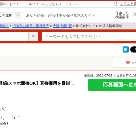
よくある
 沼津市｜バイト・アルバイトのことならイーアイデム
保存した
0
リア選択
「あなたの街」のお仕事が探せる求人サイト
検索条件
沼津市
>
沼津市の家電・携帯販売
>
大岡(静岡)駅
> 株式会社シエロの求人情報詳細
キ
更新日：2026/07/31 ※更新日時点
日登録/スマホ面接OK】直接雇用を目指し
応募画面へ進
あり）
○。・゜+゜
定有)