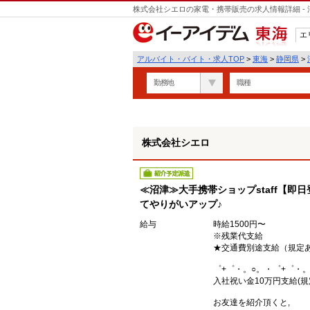
株式会社シエロの家電・携帯販売の求人情報詳細 -
遣
エ
東海
アルバイト・バイト・求人TOP
>
東海
>
静岡県
>
勤務地
職種
株式会社シエロ
紹介予定派遣
≪沼津≫大手携帯ショップstaff【即
てやりがいアップ♪
給与
時給1500円〜
※残業代支給
★交通費別途支給（規定
゜+゜・。○。・゜+゜・。
入社祝い金10万円支給(規
お友達を紹介頂くと,