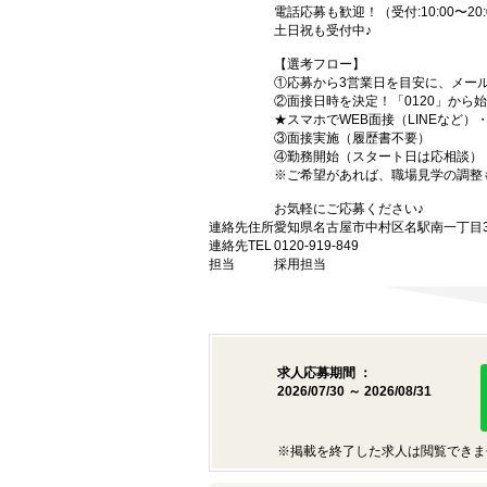
電話応募も歓迎！（受付:10:00〜20:
土日祝も受付中♪
【選考フロー】
①応募から3営業日を目安に、メール
②面接日時を決定！「0120」から
★スマホでWEB面接（LINEなど
③面接実施（履歴書不要）
④勤務開始（スタート日は応相談）
※ご希望があれば、職場見学の調整
お気軽にご応募ください♪
連絡先住所
愛知県名古屋市中村区名駅南一丁目3番
連絡先TEL
0120-919-849
担当
採用担当
求人応募期間 ：
2026/07/30 ～ 2026/08/31
※掲載を終了した求人は閲覧できま