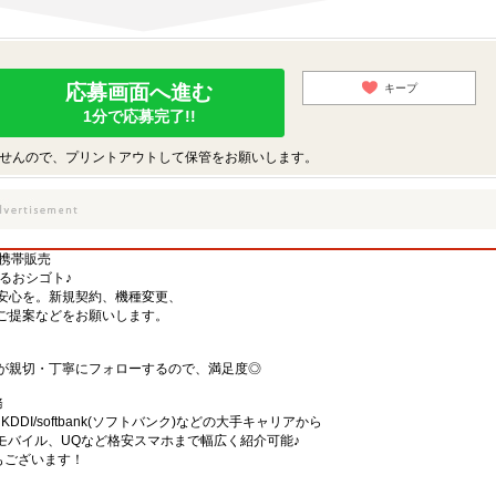
応募画面へ進む
キープ
1分で応募完了!!
せんので、プリントアウトして保管をお願いします。
る携帯販売
するおシゴト♪
安心を。新規契約、機種変更、
ご提案などをお願いします。
が親切・丁寧にフォローするので、満足度◎
務
)・KDDI/softbank(ソフトバンク)などの大手キャリアから
、楽天モバイル、UQなど格安スマホまで幅広く紹介可能♪
舗もございます！