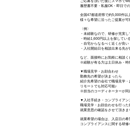
ご応募を頂いた後にスマホでW
履歴書不要・私服OK・即日で
全国47都道府県で約5,000
様々な希望に沿ったご提案が可
〈例〉
・未経験なので、研修が充実し
・時給1,600円以上を探してい
・自宅からなるべく近くが良い
・入社開始日を相談出来る先が
など、面接時にお気軽に相談く
※経験が有る方は土日休み・時
▼職場見学・お顔合わせ
勤務先の希望が決まったら
紹介先希望の会社で職場見学・
リモートでも対応可能♪
※担当のコーディネーターが同
▼入社手続き・コンプライアン
職場見学・お顔合わせを行った
就業意思の確認をさせて頂きま
就業希望の場合は、入店日の希
コンプライアンスに関する研修