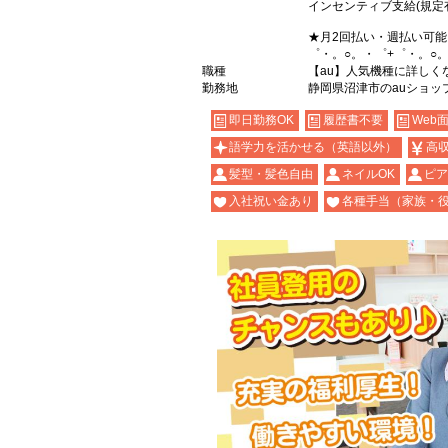
インセンティブ支給(規定
★月2回払い・週払い可
゜・。○。・゜+゜・。○
職種
【au】人気機種に詳しく
勤務地
静岡県沼津市のauショッ
即日勤務OK
履歴書不要
Web
語学力を活かせる（英語以外）
高
髪型・髪色自由
ネイルOK
ピア
入社祝い金あり
各種手当（家族・