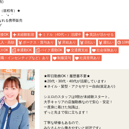
有)
能（規程有）★
。・゜+゜
なれる携帯販売
プ
面接OK
未経験歓迎
ミドル（40代～）活躍中
英語が活かせる
収入・高額
ボーナス・賞与あり
昇給あり
日払い
週払い
10
スOK
車通勤OK
バイク通勤OK
交通費支給
社会保険あり
役職・インセンティブなど）あり
制服貸与
社員登用あり
★即日勤務OK！履歴書不要★
★20代・30代・40代が活躍しています♪
★ネイル・髪型・アクセサリー自由(規定あり)
シエロのスタッフは9割が未経験スタート。
大手キャリアの店舗勤務なので安心・安定！
一度身に着けた知識は、
ずっと先まで役に立ちます！
丁寧な研修もあるので、
みなさんから働きやすいと好評です♪