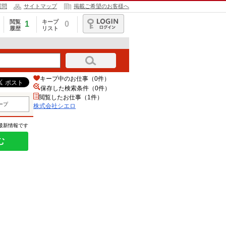
質問
サイトマップ
掲載ご希望のお客様へ
閲覧
キープ
1
0
履歴
リスト
ログイン
キープ中のお仕事（0件）
保存した検索条件（
0
件）
閲覧したお仕事（1件）
ープ
株式会社シエロ
の最新情報です
む