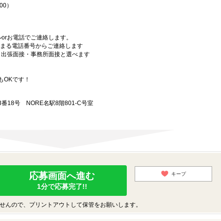
00）
orお電話でご連絡します。
始まる電話番号からご連絡します
）・出張面接・事務所面接と選べます
もOKです！
18号 NORE名駅8階801-C号室
応募画面へ進む
キープ
1分で応募完了!!
せんので、プリントアウトして保管をお願いします。