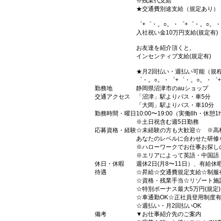
※残業代支給
★交通費別途支給（規定あり）
゜+゜・。○。・゜+゜・。○。・
入社祝い金10万円支給(規定有)
お友達を紹介頂くと,
インセンティブ支給(規定有)
★月2回払い・週払い可能（規
゜・。○。・゜+゜・。○。・゜
勤務地
静岡県沼津市のauショップ
交通アクセス
「沼津」駅よりバス・車5分
「大岡」駅よりバス・車10分
勤務時間・曜日
10:00〜19:00（実働8h・休憩1
※土日祝含む週5日勤務
応募資格・経験
☆未経験の方も大歓迎☆ ※高
あなたのレベルに合わせた研修
※ハローワークでお仕事お探し
※エリアによって英語・中国語
休日・休暇
週休2日(月8〜11日）、有給休
待遇
☆昇給☆交通費規定支給☆制服
☆資格・残業手当☆リゾート施
☆特別ボーナス最大5万円(規定
☆車通勤OK☆正社員登用制度
☆週払い・月2回払いOK
備考
▼お仕事紹介先のご案内