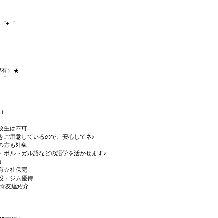
゜+゜
程有）★
+゜
h）
校生は不可
をご用意しているので、安心してネ♪
の方も対象
・ポルトガル語などの語学を活かせます♪
暇
有☆社保完
設・ジム優待
)☆友達紹介
有