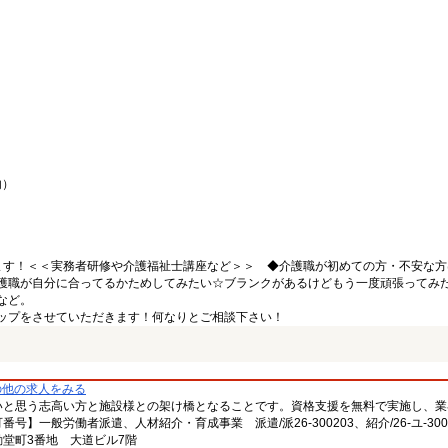
内）
ます！＜＜実務者研修や介護福祉士講座など＞＞ ◆介護職が初めての方・不安な方
護職が自分に合ってるかためしてみたい☆ブランクがあるけどもう一度頑張ってみ
など。
ップをさせていただきます！何なりとご相談下さい！
の他の求人をみる
いと思う志高い方と施設様との架け橋となることです。資格支援を無料で実施し、業
一般労働者派遣、人材紹介・育成事業 派遣/派26-300203、紹介/26-ユ-300
堂町3番地 大道ビル7階