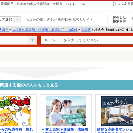
よくある
・保健師・看護助手・助産師の求人情報詳細 - 大垣市｜バイト・アル
保存した
0
リア選択
「あなたの街」のお仕事が探せる求人サイト
検索条件
大垣市
>
大垣市の看護師・保健師・看護助手・助産師
>
大垣駅
> 株式会社kotrio /●NG-H
5680に関連する他の求人をもっと見る
からの転職多数！憧れ
≪富士宮駅≫無資格・未経験
綺麗な高齢者マンショ