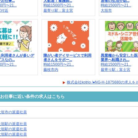
お仕事...
大歓迎！看護師...
居者の生活介助...
0円〜21...
時給1500円〜21...
時給1500円〜21...
駅付近
最寄り駅：富士宮
大垣市
た利用者さんが多いデ
障がい者デイサービスで利用
異業種から安定した医
スなの...
者さんをサポー...
業界へ転職され...
0円〜21...
時給1500円〜21...
時給1500円〜21...
藤枝市内
最寄り駅：富士宮
株式会社kotrio /●NG-H-1875680の求
5680のお仕事に近い条件の求人はこちら
大垣市の派遣社員
大垣駅の派遣社員
大垣駅の派遣社員
大垣駅の派遣社員