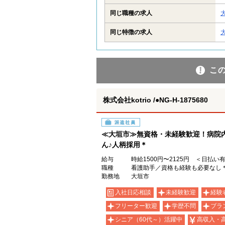
同じ職種の求人
同じ特徴の求人
こ
株式会社kotrio /●NG-H-1875680
派遣社員
≪大垣市≫無資格・未経験歓迎！病院
ん♪人柄採用＊
給与
時給1500円〜2125円 ＜日払い
職種
看護助手／資格も経験も必要なし
勤務地
大垣市
入社日応相談
未経験歓迎
経験
フリーター歓迎
学歴不問
ブラ
シニア（60代～）活躍中
高収入・