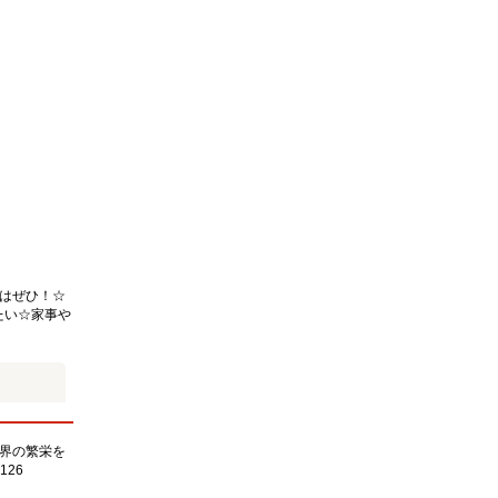
はぜひ！☆
たい☆家事や
界の繁栄を
126