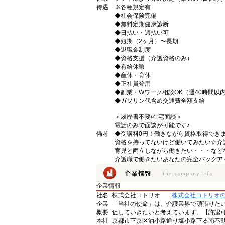
待遇
※各種規定有
◆社会保険完備
◆無料定期健康診断
◆日払い・週払い可
◆短期（2ヶ月）〜長期
◆退職金制度
◆資格支援（介護資格のみ）
◆有給休暇
◆産休・育休
◆正社員登用
◆副業・Wワーク相談OK（週40時間以
◆ガソリン代含め交通費全額支給
＜履歴書不要/在宅面談＞
電話のみで面談が可能です♪
備考
◆受講料0円！働きながら資格取得でき
資格を持ってないけど働いてみたい☆介
育児と両立しながら働きたい・・・など
介護職で働きたいあなたの完全バックア
企業情報
社名
株式会社コトリオ
株式会社コトリオ
企業
「当社の使命」は、介護業界で頑張りた
概要
促していきたいと考えています。【許認可番号】
本社
京都市下京区油小路通り塩小路下る南不動