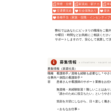
禁煙・分煙
駅直結・駅チカ
車
交通費支給
社会保険あり
産休
各種手当（家族・役職・インセンティブ
弊社ではあなたにピッタリの職場をご案
や曜日・時間などお気軽にご相談くださ
サポートしますので、安心して就業して
募集情報（派遣社員）
職種
看護助手／資格も経験も必要なし＊やさ
仕事内
＊病院の看護助手＊
容
患者さんや看護師のサポート業務をお任
無資格・未経験歓迎！難しいことはあり
「誰かのために役立ちたい」というやさ
笑顔を大切にしながら、日々楽しく働き
＜おもなお仕事＞