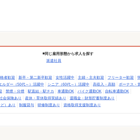
同じ雇用形態から求人を探す
派遣社員
格者歓迎
新卒・第二新卒歓迎
女性活躍中
主婦・主夫歓迎
フリーター歓迎
エルダー（50代～）活躍中
シニア（60代～）活躍中
高収入・高額
ボーナス・
迎
禁煙・分煙
駅直結・駅チカ
車通勤OK
バイク通勤OK
自転車通勤OK
社会保険あり
産休・育休取得実績あり
退職金・財形貯蓄制度あり
など）あり
制服貸与
研修制度あり
資格取得支援制度あり