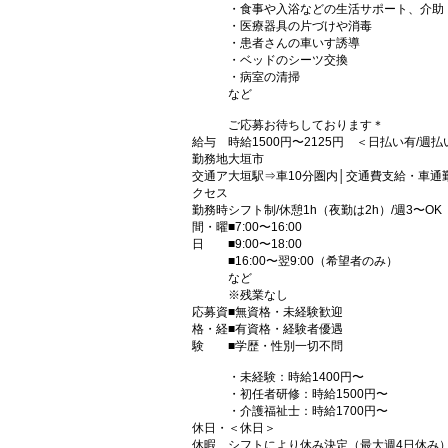
・食事や入浴などの生活サポート、介助
・医療器具の片づけや消毒
・患者さんの車いす誘導
・ベッドのシーツ交換
・病室の清掃
など
ご応募お待ちしております＊
給与
時給1500円〜2125円 ＜日払い有/週
勤務地
大垣市
交通ア
大垣駅⇒車10分圏内│交通費支給・車通
クセス
勤務時
シフト制/休憩1h（夜勤は2h）/週3〜OK
間・曜
■7:00〜16:00
日
■9:00〜18:00
■16:00〜翌9:00（希望者のみ）
など
※残業なし
応募資
■無資格・未経験歓迎
格・経
■有資格・経験者優遇
験
■学歴・性別一切不問
・未経験：時給1400円〜
・初任者研修：時給1500円〜
・介護福祉士：時給1700円〜
休日・
＜休日＞
休暇
シフトにより休み決定（最大週4日休み