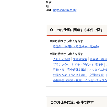
所在
地
URL
https://kotrio.co.jp/
このお仕事に関連する条件で探す
同じ職種から求人を探す
看護師・保健師・看護助手・助産師
同じ特徴から求人を探す
入社日応相談
未経験歓迎
経験者・有資
ブランクOK
ミドル（40代～）活躍中
昇給あり
完全週休2日制
フルタイム歓
残業少なめ（月20h未満）
交通費支給
各種手当（家族・役職・インセンティブ
このお仕事に近い条件で探す