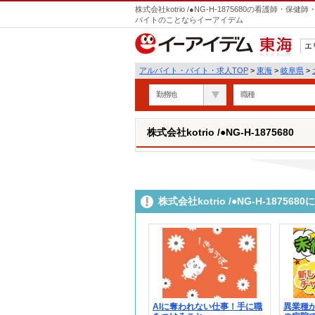
株式会社kotrio /●NG-H-1875680の看護師
バイトのことならイーアイデム
エ
東海
アルバイト・バイト・求人TOP
>
東海
>
岐阜県
>
勤務地
職種
株式会社kotrio /●NG-H-1875680
株式会社kotrio /●NG-H-187
AIに奪われない仕事！手に職
異業種