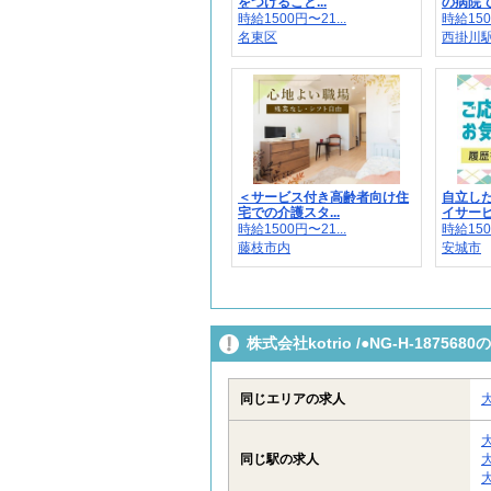
をつけること...
の病院で
時給1500円〜21...
時給150
名東区
西掛川
＜サービス付き高齢者向け住
自立し
宅での介護スタ...
イサービ
時給1500円〜21...
時給150
藤枝市内
安城市
株式会社kotrio /●NG-H-187
同じエリアの求人
同じ駅の求人