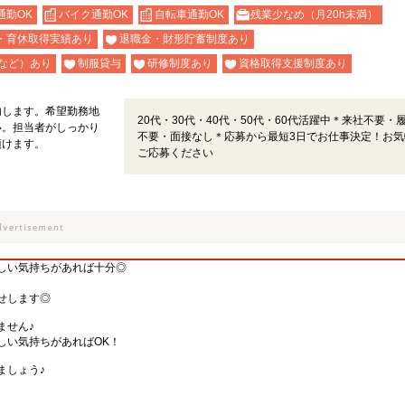
通勤OK
バイク通勤OK
自転車通勤OK
残業少なめ（月20h未満）
・育休取得実績あり
退職金・財形貯蓄制度あり
など）あり
制服貸与
研修制度あり
資格取得支援制度あり
内します。希望勤務地
20代・30代・40代・50代・60代活躍中＊来社不要・
い。担当者がしっかり
不要・面接なし＊応募から最短3日でお仕事決定！お気
頂けます。
ご応募ください
しい気持ちがあれば十分◎
せします◎
ません♪
しい気持ちがあればOK！
ましょう♪