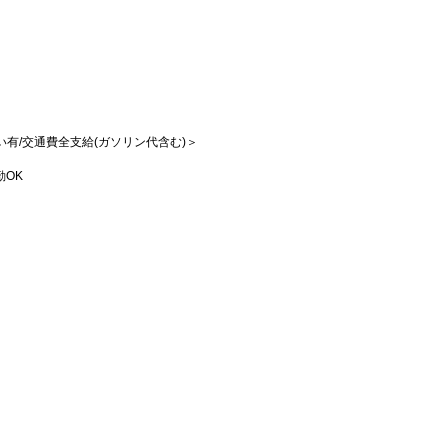
払い有/交通費全支給(ガソリン代含む)＞
勤OK
）