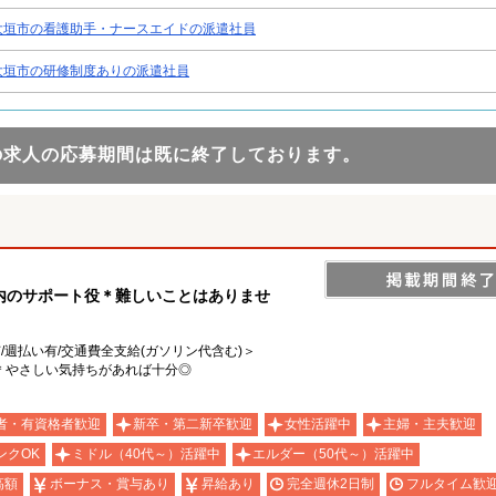
大垣市の看護助手・ナースエイドの派遣社員
大垣市の研修制度ありの派遣社員
の求人の応募期間は既に終了しております。
内のサポート役＊難しいことはありませ
有/週払い有/交通費全支給(ガソリン代含む)＞
＊やさしい気持ちがあれば十分◎
者・有資格者歓迎
新卒・第二新卒歓迎
女性活躍中
主婦・主夫歓迎
ンクOK
ミドル（40代～）活躍中
エルダー（50代～）活躍中
高額
ボーナス・賞与あり
昇給あり
完全週休2日制
フルタイム歓