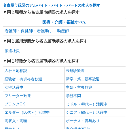
名古屋市緑区のアルバイト・バイト・パートの求人を探す
派遣社員
同じ職種から名古屋市緑区の求人を探す
株式会社kotrio /●NG-H-2030025
医療・介護・福祉すべて
鳴海駅｜看護師さんのサポートスタッフ募集♪
医療行為なし
看護師・保健師・看護助手・助産師
時給1500円〜2125円 ＜日払い有/週払い有/交
同じ雇用形態から名古屋市緑区の求人を探す
通費全支給(ガソリン代含む)＞
名古屋市緑区内｜最寄駅：鳴海駅 ほか
派遣社員
同じ特徴から名古屋市緑区の求人を探す
詳細を見る
キープ
入社日応相談
未経験歓迎
派遣社員
経験者・有資格者歓迎
新卒・第二新卒歓迎
株式会社kotrio /●NG-H-1812362
高級シニアマンションで健康相談/見回りなど
女性活躍中
主婦・主夫歓迎
≪名古屋市緑区≫
フリーター歓迎
学歴不問
時給2300円〜2875円 ＜日払い有/週払い有/交
ブランクOK
ミドル（40代～）活躍中
通費全支給(ガソリン代含む)＞
緑区≪最寄駅：大高≫
エルダー（50代～）活躍中
シニア（60代～）活躍中
高収入・高額
ボーナス・賞与あり
詳細を見る
キープ