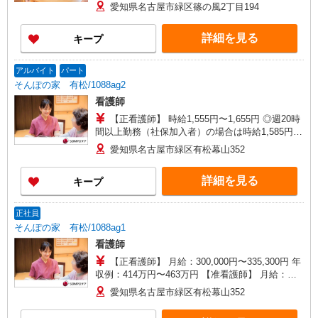
愛知県名古屋市緑区篠の風2丁目194
詳細を見る
キープ
アルバイト
パート
そんぽの家 有松/1088ag2
看護師
【正看護師】 時給1,555円〜1,655円 ◎週20時
間以上勤務（社保加入者）の場合は時給1,585円〜
1,685円 【准看護師】 時給1,255円〜1,355円 ◎週
愛知県名古屋市緑区有松幕山352
20時間以上勤務（社保加入者）の場合は時給1,285
円〜1,385円 ※各種手当込 ※時給は経験により異
詳細を見る
キープ
なる
正社員
そんぽの家 有松/1088ag1
看護師
【正看護師】 月給：300,000円〜335,300円 年
収例：414万円〜463万円 【准看護師】 月給：
274,300円〜309,600円 年収例：378万円〜427万円
愛知県名古屋市緑区有松幕山352
【賞与】あり（年2回） ※月給は職務手当、働き
がい向上手当、日祝手当（月平均2回分）等、 毎