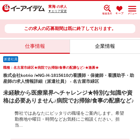
東海
の求人
▼エリア変更
この求人の応募期間は既に終了しております。
仕事情報
企業情報
派遣社員
職種：名古屋市緑区★病院でお掃除/食事の配膳など♪★激募★
株式会社kotrio /●NG-H-1815610の看護師・保健師・看護助手・助
産師の求人情報詳細（派遣社員） - 名古屋市緑区
未経験から医療業界へチャレンジ★特別な知識や資
格は必要ありません♪病院でお掃除/食事の配膳など♪
弊社ではあなたにピッタリの職場をご案内します。希望
勤務地や曜日・時間などお気軽にご相談ください。担
当...