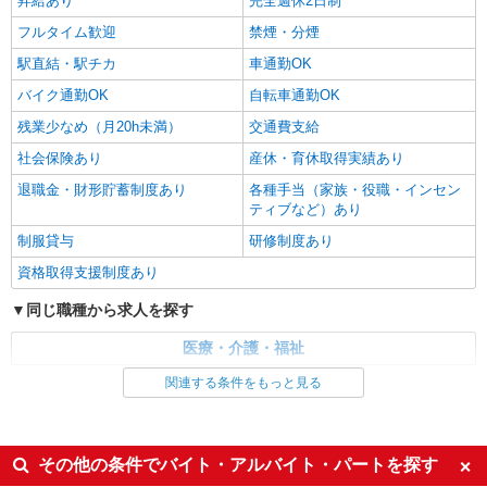
昇給あり
完全週休2日制
フルタイム歓迎
禁煙・分煙
駅直結・駅チカ
車通勤OK
バイク通勤OK
自転車通勤OK
残業少なめ（月20h未満）
交通費支給
社会保険あり
産休・育休取得実績あり
退職金・財形貯蓄制度あり
各種手当（家族・役職・インセン
ティブなど）あり
制服貸与
研修制度あり
資格取得支援制度あり
同じ職種から求人を探す
医療・介護・福祉
看護師・保健師・看護助手・助産師
関連する条件をもっと見る
同じ特徴から求人を探す
未経験歓迎
ミドル（40代～）活躍中
その他の条件でバイト・アルバイト・パートを探す