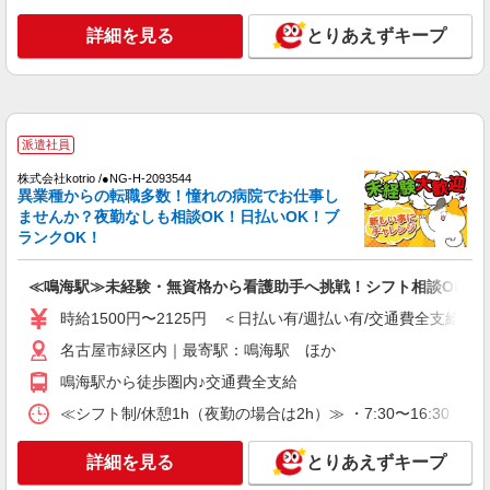
詳細を見る
キープ
詳細を見る
とりあえずキープ
派遣社員
株式会社kotrio /●NG-H-1908929
鳴海駅＊病院のサポート役♪高時給＆充実の研
修で安心スタート
派遣社員
時給1500円〜2125円 ＜日払い有/週払い有/交
通費全支給(ガソリン代含む)＞
株式会社kotrio /●NG-H-2093544
異業種からの転職多数！憧れの病院でお仕事し
名古屋市緑区内｜最寄駅：鳴海駅 ほか
ませんか？夜勤なしも相談OK！日払いOK！ブ
ランクOK！
詳細を見る
キープ
≪鳴海駅≫未経験・無資格から看護助手へ挑戦！シフト相談OK♪
派遣社員
時給1500円〜2125円 ＜日払い有/週払い有/交通費全支給(ガ
株式会社kotrio /●NG-H-2029807
鳴海駅＊夜勤専従＊日収4.1万円〜！高時給な
名古屋市緑区内｜最寄駅：鳴海駅 ほか
看護スタッフ
鳴海駅から徒歩圏内♪交通費全支給
時給2300円〜2875円 ＜日払い有/週払い有/交
≪シフト制/休憩1h（夜勤の場合は2h）≫ ・7:30〜16:30 ・
通費全支給(ガソリン代含む)＞
名古屋市緑区内｜最寄駅：鳴海駅 ほか
詳細を見る
とりあえずキープ