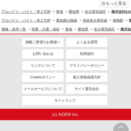
もっと見る
アルバイト・バイト・求人TOP
東海
愛知県
名古屋市緑区
株式会社kotr
アルバイト・バイト・求人TOP
愛知県の路線
名鉄名古屋本線
鳴海駅
職種・条件一覧
医療・介護・福祉
東海
愛知県
名古屋市緑区
株式会社
掲載ご希望のお客様へ
よくある質問
お問い合わせ
利用規約
リンクについて
プライバシーポリシー
Cookieポリシー
個人情報保護方針
メールサービスについて
サイト運営会社
サイトマップ
(c) AIDEM Inc.