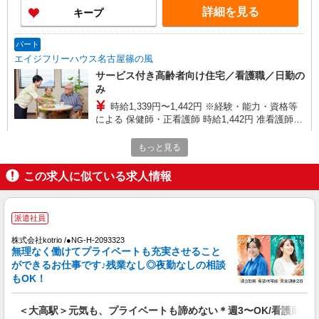
詳細を見る
キープ
パート
エイジフリーハウス名古屋篠の風
サービス付き高齢者向け住宅／看護職／日勤の
み
時給1,339円〜1,442円 ※経験・能力・資格等
による 保健師・正看護師 時給1,442円 准看護師
時給1,339円 〇時間外勤務手当 〇土日祝勤務手当
エイジフリーハウス名古屋篠の風 愛知県名古
〇年末年始勤務手当 〇早朝7:00〜8:00/夜間
もっと見る
屋市緑区相川3丁目243番
18:00〜20:00は時給25％UP
この求人に似ている求人情報
詳細を見る
キープ
パート
派遣社員
エイジフリーハウス名古屋篠の風
株式会社kotrio /●NG-H-2093323
看護師／サービス付き高齢者向け住宅／パート
無理なく働けてプライベートも充実させること
時給1,339円〜1,442円 ※経験・能力・資格等
ができるお仕事です♪残業なし◎夜勤なしの相談
による 保健師・正看護師 時給1,442円 准看護師
もOK！
時給1,339円 〇時間外勤務手当 〇土日祝勤務手当
エイジフリーハウス名古屋篠の風 愛知県名古
〇年末年始勤務手当 〇早朝7:00〜8:00/夜間
屋市緑区相川3丁目243番
＜大高駅＞元気も、プライベートも諦めない＊週3〜OK/看護助手
18:00〜20:00は時給25％UP