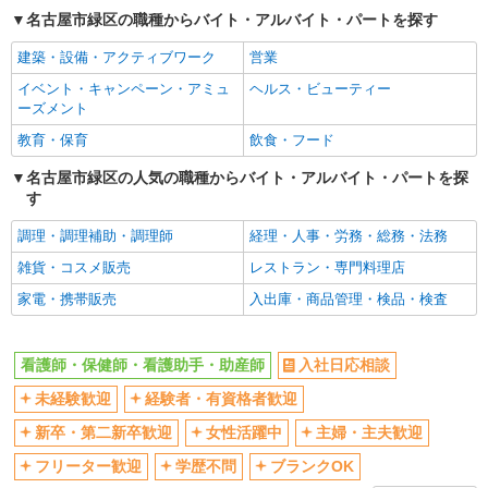
ボーナス・賞与あり
車通勤OK
名古屋市緑区の職種からバイト・アルバイト・パートを探す
交通費支給
社会保険あり
建築・設備・アクティブワーク
営業
産休・育休取得実績あり
イベント・キャンペーン・アミュ
ヘルス・ビューティー
ーズメント
教育・保育
飲食・フード
名古屋市緑区の人気の職種からバイト・アルバイト・パートを探
す
調理・調理補助・調理師
経理・人事・労務・総務・法務
雑貨・コスメ販売
レストラン・専門料理店
家電・携帯販売
入出庫・商品管理・検品・検査
看護師・保健師・看護助手・助産師
入社日応相談
未経験歓迎
経験者・有資格者歓迎
新卒・第二新卒歓迎
女性活躍中
主婦・主夫歓迎
フリーター歓迎
学歴不問
ブランクOK