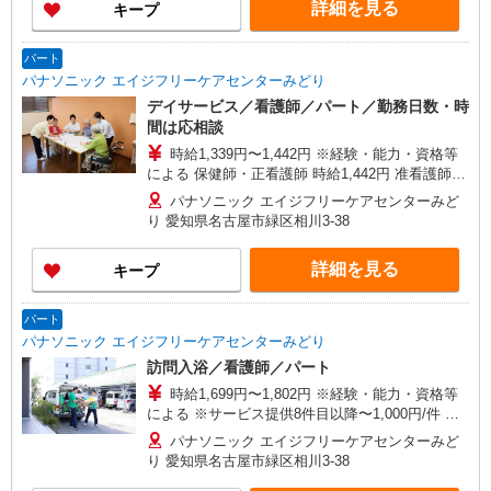
詳細を見る
キープ
月平均的に支払われる手当を含みます。 ◎月給は
経験により異なります。 ◎残業時は別途時間外手
当支給（超過1分〜） ◎賞与 基本給2.08ヶ月分/
パート
年支給
パナソニック エイジフリーケアセンターみどり
デイサービス／看護師／パート／勤務日数・時
間は応相談
時給1,339円〜1,442円 ※経験・能力・資格等
による 保健師・正看護師 時給1,442円 准看護師
時給1,339円 〇時間外勤務手当 〇土日祝勤務手当
パナソニック エイジフリーケアセンターみど
〇無事故無違反表彰金 〇年末年始勤務手当
り 愛知県名古屋市緑区相川3-38
詳細を見る
キープ
パート
パナソニック エイジフリーケアセンターみどり
訪問入浴／看護師／パート
時給1,699円〜1,802円 ※経験・能力・資格等
による ※サービス提供8件目以降〜1,000円/件 手
当あり 〇時間外勤務手当 〇土日祝勤務手当 〇無
パナソニック エイジフリーケアセンターみど
事故無違反表彰金 〇年末年始勤務手当
り 愛知県名古屋市緑区相川3-38