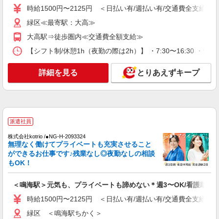
時給1500円〜2125円 ＜日払い有/週払い有/交通費全支給(ガ
詳細を見る
キープ
緑区≪最寄駅：大高≫
派遣社員
大高駅⇒徒歩圏内≪交通費全額支給≫
株式会社kotrio /●NG-H-2093323
【シフト制/休憩1h（夜勤の際は2h）】 ・7:30〜16:30 ・9:0
＜大高駅＞元気も、プライベートも諦めない＊
週3〜OK/看護助手
詳細を見る
とりあえずキープ
時給1500円〜2125円 ＜日払い有/週払い有/交
通費全支給(ガソリン代含む)＞
緑区≪最寄駅：大高≫
詳細を見る
キープ
派遣社員
株式会社kotrio /●NG-H-2093324
派遣社員
無理なく働けてプライベートも充実させること
株式会社kotrio /●NG-H-2093324
ができるお仕事です♪残業なし◎夜勤なしの相談
もOK！
＜鳴海駅＞元気も、プライベートも諦めない＊
週3〜OK/看護助手
＜鳴海駅＞元気も、プライベートも諦めない＊週3〜OK/看護助手
時給1500円〜2125円 ＜日払い有/週払い有/交
通費全支給(ガソリン代含む)＞
時給1500円〜2125円 ＜日払い有/週払い有/交通費全支給(ガ
緑区 ＜鳴海駅ちかく＞
緑区 ＜鳴海駅ちかく＞