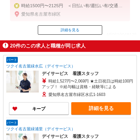
時給1500円〜2125円 ＜日払い有/週払い有/交通費
全支給(ガソリン代含む)＞
愛知県名古屋市緑区
詳細を見る
ID：AE0610048125
20
件のこの求人と職種が同じ求人
掲載期間終了
パート
ツクイ名古屋緑水広（デイサービス）
デイサービス 看護スタッフ
時給1,527円〜2,069円 ★土日祝日は時給100円
アップ！ ※給与幅は資格・経験等による
愛知県名古屋市緑区水広1-1603
詳細を見る
キープ
パート
ツクイ名古屋緑浦里（デイサービス）
デイサービス 看護スタッフ