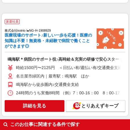
詳細を見る
キープ
派遣社員
株式会社kotrio /●NG-H-2031142
派遣社員
＜鳴海駅＞週3〜＆日払いOK◎高収入な看護
株式会社kotrio /●NG-H-1908929
スタッフ募集！
医療現場のサポート♪新しい一歩を応援！医療の
時給2300円〜2875円 ＜日払い有/週払い有/交
知識は不要！無資格・未経験で病院で働くこと
通費全支給(ガソリン代含む)＞
ができます◎
名古屋市緑区内｜最寄駅：鳴海駅 ほか
鳴海駅＊病院のサポート役♪高時給＆充実の研修で安心スタート
詳細を見る
キープ
時給1500円〜2125円 ＜日払い有/週払い有/交通費全支給(ガ
名古屋市緑区内｜最寄駅：鳴海駅 ほか
派遣社員
株式会社kotrio /●NG-H-2029925
鳴海駅から徒歩圏内♪交通費全支給
≪鳴海駅≫未経験・無資格から看護助手へ挑
24時間のうち実働8時間 （例）7：00-16：00 8：00-17
戦！シフト相談OK♪
時給1500円〜2125円 ＜日払い有/週払い有/交
詳細を見る
とりあえずキープ
通費全支給(ガソリン代含む)＞
名古屋市緑区内｜最寄駅：鳴海駅 ほか
このお仕事に関連する条件で探す
詳細を見る
キープ