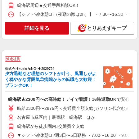
鳴海駅周辺★交通手段相談OK！
詳細を見る
キープ
【シフト制/休憩1h（夜勤の際は2h）】 ・7:30〜16:30 ・9:0
派遣社員
株式会社kotrio /●NG-H-2029724
詳細を見る
とりあえずキープ
鳴海駅★2300円〜の高時給！デイで看護！16
時退勤OKで安心
時給2300円〜2875円＜交通費全額支給(ガソリ
ン代含む)/日払い可/週払い可＞
派遣社員
名古屋市緑区内｜最寄駅：鳴海駅 ほか
株式会社kotrio /●NG-H-2029724
夕方退勤など理想のシフトが叶う、風通しがよ
詳細を見る
キープ
く穏やかな雰囲気◎病院からの転職も大歓迎！
ブランクOK！
派遣社員
株式会社kotrio /●NG-H-2093544
鳴海駅★2300円〜の高時給！デイで看護！16時退勤OKで安心
≪鳴海駅≫未経験・無資格から看護助手へ挑
戦！シフト相談OK♪
時給2300円〜2875円＜交通費全額支給(ガソリン代含む)/日払
時給1500円〜2125円 ＜日払い有/週払い有/交
名古屋市緑区内｜最寄駅：鳴海駅 ほか
通費全支給(ガソリン代含む)＞
鳴海駅から徒歩圏内♪交通費全支給
名古屋市緑区内｜最寄駅：鳴海駅 ほか
▼シフト制/休憩1h/週3日〜5日勤務 ・7:00〜16:00 ・9:00