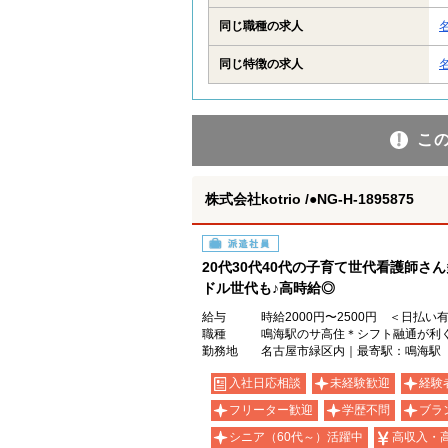
同じ職種の求人
同じ特徴の求人
こ
株式会社kotrio /●NG-H-1895875
派遣社員
20代30代40代の子育て世代看護師さ
ドル世代も♪高時給◎
給与
時給2000円〜2500円 ＜日払い
職種
鳴海駅のサ高住＊シフト融通が利
勤務地
名古屋市緑区内｜最寄駅：鳴海駅
入社日応相談
未経験歓迎
経験
フリーター歓迎
学歴不問
ブラ
シニア（60代～）活躍中
高収入・