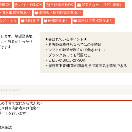
通勤OK
バイク通勤OK
自転車通勤OK
残業少なめ（月20h未満）
・育休取得実績あり
退職金・財形貯蓄制度あり
など）あり
制服貸与
研修制度あり
資格取得支援制度あり
内します。希望勤務地
★喜ばれているポイント★
い。担当者がしっかり
・看護師資格持ちならではの高時給
頂けます。
・シフトの融通が利くので働きやすい
・ブランクあっても問題なし
・日払いや週払い対応OK
・履歴書不要/事前の職場見学で雰囲気を確認できる
ため子育て世代から大人気♪
ビス付き高齢者向け住宅〜
ートを行います♪
健康確認