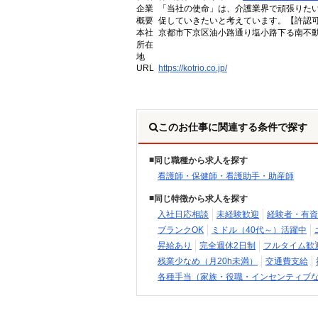
企業
「当社の使命」は、介護業界で頑張りた
概要
促していきたいと考えています。【許認可番号】
本社
京都市下京区油小路通り塩小路下る南不動
所在
地
URL
https://kotrio.co.jp/
このお仕事に関連する条件で探す
同じ職種から求人を探す
看護師・保健師・看護助手・助産師
同じ特徴から求人を探す
入社日応相談
未経験歓迎
経験者・有資
ブランクOK
ミドル（40代～）活躍中
昇給あり
完全週休2日制
フルタイム歓
残業少なめ（月20h未満）
交通費支給
各種手当（家族・役職・インセンティブ