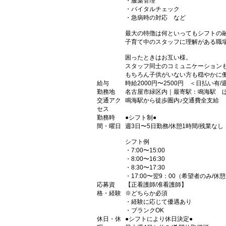
・服薬管理
・バイタルチェック
・急病時の対応 など
最大の特徴は何といってもシフトの
子育て中のスタッフに理解がある職
困ったときはお互い様。
スタッフ同士のコミュニケーション
もちろん子供がいない方も穏やかに
給与
時給2000円〜2500円 ＜日払い有
勤務地
名古屋市緑区内｜最寄駅：鳴海駅 
交通アク
鳴海駅から徒歩圏内♪交通費全支給
セス
勤務時
●シフト制●
間・曜日
週3日〜5日勤務/休憩1時間/残業なし
シフト例
・7:00〜15:00
・8:00〜16:30
・8:30〜17:30
・17:00〜翌9：00（希望者のみ/休
応募資
【正看護師/准看護師】
格・経験
※どちらか必須
・経験に応じて優遇あり
・ブランクOK
休日・休
●シフトにより休日決定●