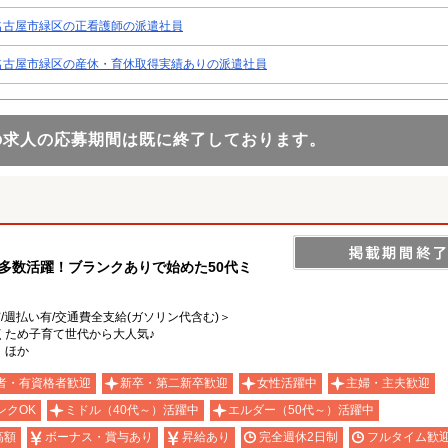
名古屋市緑区の正看護師の派遣社員
名古屋市緑区の産休・育休取得実績ありの派遣社員
の求人の応募期間は既に終了しております。
ん多数活躍！ブランクありで始めた50代ミ
有/週払い有/交通費全支給(ガソリン代含む)＞
くため子育て世代から大人気♪
 ほか
者・有資格者歓迎
新卒・第二新卒歓迎
女性活躍中
主婦・主夫歓迎
ンクOK
ミドル（40代～）活躍中
エルダー（50代～）活躍中
高額
ボーナス・賞与あり
昇給あり
完全週休2日制
フルタイム歓