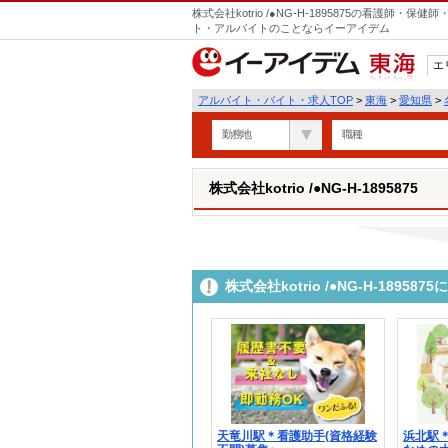
株式会社kotrio /●NG-H-1895875の看護師
ト・アルバイトのことならイーアイデム
エ
東海
アルバイト・バイト・求人TOP
>
東海
>
愛知県
>
勤務地
職種
株式会社kotrio /●NG-H-1895875
株式会社kotrio /●NG-H-189
天竜川駅＊看護助手(資格経験
浜北駅