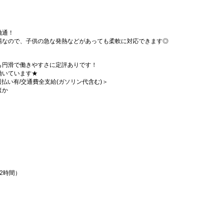
融通！
場なので、子供の急な発熱などがあっても柔軟に対応できます◎
も円滑で働きやすさに定評ありです！
働いています★
/週払い有/交通費全支給(ガソリン代含む)＞
ほか
憩2時間）