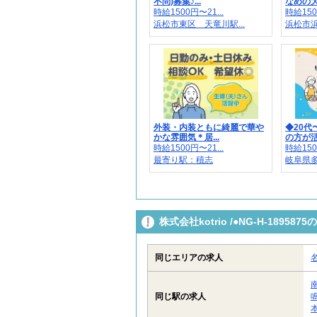
不問)募集♪...
なめの大
時給1500円〜21...
時給150
浜松市東区 天竜川駅...
浜松市
外装・内装ともに綺麗で華や
◆20代
かな雰囲気＊居...
の方が活躍
時給1500円〜21...
時給150
最寄り駅：積志
岐阜県
株式会社kotrio /●NG-H-189
同じエリアの求人
同じ駅の求人