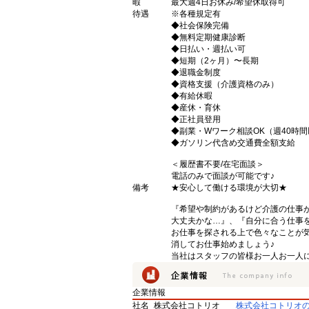
暇
最大週4日お休み/希望休取得可
待遇
※各種規定有
◆社会保険完備
◆無料定期健康診断
◆日払い・週払い可
◆短期（2ヶ月）〜長期
◆退職金制度
◆資格支援（介護資格のみ）
◆有給休暇
◆産休・育休
◆正社員登用
◆副業・Wワーク相談OK（週40時
◆ガソリン代含め交通費全額支給
＜履歴書不要/在宅面談＞
電話のみで面談が可能です♪
備考
★安心して働ける環境が大切★
『希望や制約があるけど介護の仕事
大丈夫かな…』、『自分に合う仕事
お仕事を探される上で色々なことが気
消してお仕事始めましょう♪
当社はスタッフの皆様お一人お一人に
企業情報
社名
株式会社コトリオ
株式会社コトリオ