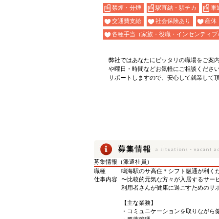
禁煙・分煙
駅直結・駅チカ
車
交通費支給
社会保険あり
産休
各種手当（家族・役職・インセンティブ
弊社ではあなたにピッタリの職場をご案
や曜日・時間などお気軽にご相談くださ
サポートしますので、安心して就業して
募集情報（派遣社員）
職種
鳴海駅のサ高住＊シフト融通が利く
仕事内容
〜比較的元気な方々が入居するサー
利用者さんが健康に過ごすためのサポ
【主な業務】
・コミュニケーションを取りながら