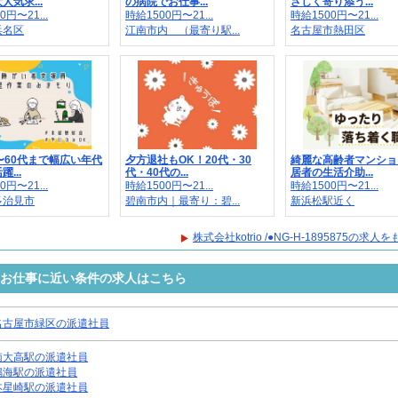
人気求...
の病院でお仕事...
さしく寄り添う...
0円〜21...
時給1500円〜21...
時給1500円〜21...
浜名区
江南市内 （最寄り駅...
名古屋市熱田区
〜60代まで幅広い年代
夕方退社もOK！20代・30
綺麗な高齢者マンショ
...
代・40代の...
居者の生活介助...
0円〜21...
時給1500円〜21...
時給1500円〜21...
多治見市
碧南市内｜最寄り：碧...
新浜松駅近く
株式会社kotrio /●NG-H-1895875の求
5875のお仕事に近い条件の求人はこちら
名古屋市緑区の派遣社員
南大高駅の派遣社員
鳴海駅の派遣社員
本星崎駅の派遣社員