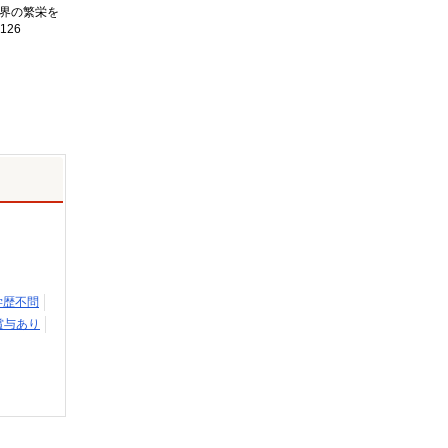
界の繁栄を
126
学歴不問
賞与あり