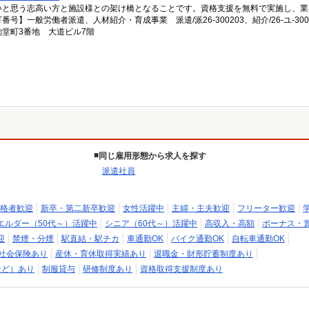
いと思う志高い方と施設様との架け橋となることです。資格支援を無料で実施し、業
一般労働者派遣、人材紹介・育成事業 派遣/派26-300203、紹介/26-ユ-300
堂町3番地 大道ビル7階
同じ雇用形態から求人を探す
派遣社員
格者歓迎
新卒・第二新卒歓迎
女性活躍中
主婦・主夫歓迎
フリーター歓迎
エルダー（50代～）活躍中
シニア（60代～）活躍中
高収入・高額
ボーナス・
迎
禁煙・分煙
駅直結・駅チカ
車通勤OK
バイク通勤OK
自転車通勤OK
社会保険あり
産休・育休取得実績あり
退職金・財形貯蓄制度あり
など）あり
制服貸与
研修制度あり
資格取得支援制度あり