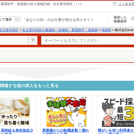
よくある
・保健師・看護助手・助産師の求人情報詳細 - 名古屋市緑区｜バイ
保存した
0
リア選択
「あなたの街」のお仕事が探せる求人サイト
検索条件
名古屋市緑区
>
名古屋市緑区の看護師・保健師・看護助手・助産師
>
鳴海駅
> 株式会社kotr
5875に関連する他の求人をもっと見る
＊高時給＆身体負担少
異業種からの転職多数！憧れ
障がいを持つ利用者さ