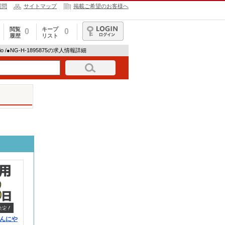
質問
サイトマップ
掲載ご希望のお客様へ
閲覧
キープ
0
0
履歴
リスト
ログイン
io /●NG-H-1895875の求人情報詳細
んにや