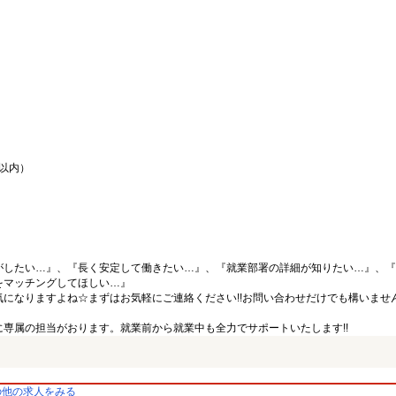
間以内）
がしたい…』、『長く安定して働きたい…』、『就業部署の詳細が知りたい…』、『
をマッチングしてほしい…』
になりますよね☆まずはお気軽にご連絡ください!!お問い合わせだけでも構いません
専属の担当がおります。就業前から就業中も全力でサポートいたします!!
の他の求人をみる