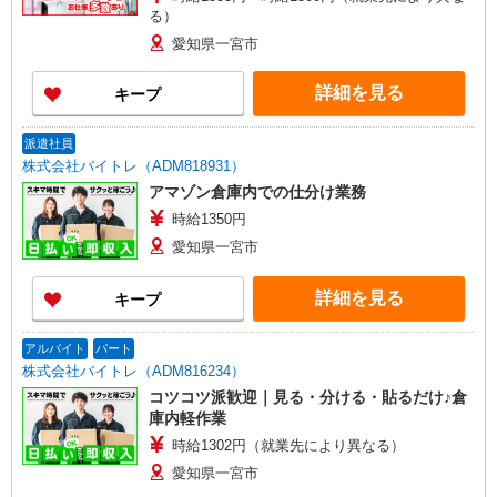
る）
愛知県一宮市
詳細を見る
キープ
派遣社員
株式会社バイトレ（ADM818931）
アマゾン倉庫内での仕分け業務
時給1350円
愛知県一宮市
詳細を見る
キープ
アルバイト
パート
株式会社バイトレ（ADM816234）
コツコツ派歓迎｜見る・分ける・貼るだけ♪倉
庫内軽作業
時給1302円（就業先により異なる）
愛知県一宮市