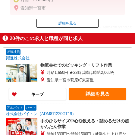
月収例：249,000円（月給＋各種手当）
愛知県一宮市
※基本残業なし
詳細を見る
ID：AE0605929246
20
件のこの求人と職種が同じ求人
掲載期間終了
派遣社員
躍進株式会社
物流会社でのピッキング・リフト作業
時給1,650円 ★22時以降は時給2,063円
愛知県一宮市萩原町東宮重
詳細を見る
キープ
アルバイト
パート
株式会社バイトレ（ADM811220GT19）
手のひらサイズ中心◎数える・詰めるだけの超
かんたん作業
時給1333円〜時給1500円（就業先により異な