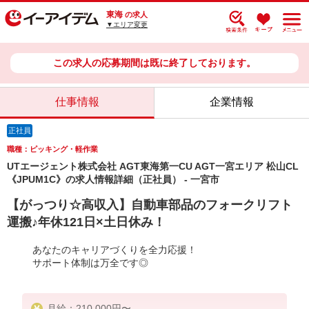
東海
の求人
▼エリア変更
この求人の応募期間は既に終了しております。
仕事情報
企業情報
正社員
職種：ピッキング・軽作業
UTエージェント株式会社 AGT東海第一CU AGT一宮エリア 松山CL
《JPUM1C》の求人情報詳細（正社員） - 一宮市
【がっつり☆高収入】自動車部品のフォークリフト
運搬♪年休121日×土日休み！
あなたのキャリアづくりを全力応援！
サポート体制は万全です◎
月給：210,000円〜