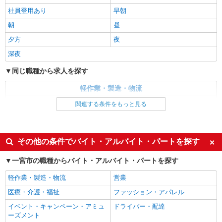
社員登用あり
早朝
派遣社員
朝
昼
株式会社テクノ・サービス 愛知県エリア（03）
夕方
夜
工場のカンタン軽作業、倉庫での箱詰め・入出
荷など ★未経験OKのお仕事たくさん！
深夜
■時給1300円〜1400円（就業先により異なる）
同じ職種から求人を探す
＋交通費
愛知県内に多数あり 一宮市
軽作業・製造・物流
梱包・仕分け・ピッキング
関連する条件をもっと見る
詳細を見る
キープ
同じ特徴から求人を探す
正社員
未経験歓迎
日払い
UTエージェント株式会社 AGT東海第一CU AGT一宮エリア 南目草CL
その他の条件でバイト・アルバイト・パートを探す
《JCPK1C》
上場企業・上場企業のグループ会
車通勤OK
一宮市の職種からバイト・アルバイト・パートを探す
社
衣類の投入・クリーニング
時給：1,300円〜 月収例：208,000円（時給
交通費支給
社会保険あり
軽作業・製造・物流
営業
×8H実働×20日稼働＋各種手当） ※基本残業なし
産休・育休取得実績あり
社員登用あり
医療・介護・福祉
ファッション・アパレル
愛知県一宮市 勤務詳細：一宮市 通勤方法：徒
歩/車/バス/自転車/電車/バイク 最寄り駅：奥町駅
深夜
イベント・キャンペーン・アミュ
ドライバー・配達
から徒歩3分・車1分 ※構内の（無料）駐車場利用
ーズメント
OK