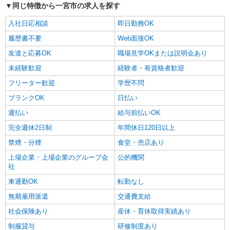
同じ特徴から一宮市の求人を探す
愛知県一宮市
入社日応相談
即日勤務OK
詳細を見る
キープ
履歴書不要
Web面接OK
友達と応募OK
職場見学OKまたは説明会あり
派遣社員
株式会社バイトレ（ADM818930）
未経験歓迎
経験者・有資格者歓迎
アマゾン倉庫内での仕分け業務
フリーター歓迎
学歴不問
時給1350円
ブランクOK
日払い
愛知県一宮市
週払い
給与前払いOK
詳細を見る
キープ
完全週休2日制
年間休日120日以上
禁煙・分煙
食堂・売店あり
アルバイト
パート
上場企業・上場企業のグループ会
公的機関
株式会社バイトレ（ADM816215）
社
コツコツ派歓迎｜見る・分ける・貼るだけ♪倉
庫内軽作業
車通勤OK
転勤なし
時給1200円（就業先により異なる）
無期雇用派遣
交通費支給
愛知県一宮市
社会保険あり
産休・育休取得実績あり
制服貸与
研修制度あり
詳細を見る
キープ