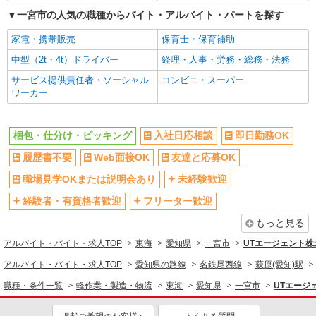
詳細を見る
キープ
一宮市の人気の職種からバイト・アルバイト・パートを探す
派遣社員
家電・携帯販売
保育士・保育補助
株式会社綜合キャリアオプション（1314VJ0805G53★14-S-T3）
中型（2t・4t）ドライバー
経理・人事・労務・総務・法務
自動車部品の集荷/日払いOK
サービス提供責任者・ソーシャル
コンビニ・スーパー
時給1,400円 交通費：既定支給
ワーカー
愛知県一宮市
詳細を見る
梱包・仕分け・ピッキング
入社日応相談
即日勤務OK
キープ
履歴書不要
Web面接OK
友達と応募OK
派遣社員
職場見学OKまたは説明会あり
未経験歓迎
パーソルフィールドスタッフ株式会社 西日本コーディネートセンタ
ー（C）
経験者・有資格者歓迎
フリーター歓迎
工事などに使用される機材の洗浄
もっと見る
時給1,500円 月収例：266,800円（就業日：21
日の場合） ★交通費規定支給
アルバイト・バイト・求人TOP
東海
愛知県
一宮市
UTエージェント株式
愛知県一宮市 ★車通勤可 敷地内無料駐車場あ
アルバイト・バイト・求人TOP
愛知県の路線
名鉄尾西線
萩原(愛知)駅
り
職種・条件一覧
軽作業・製造・物流
東海
愛知県
一宮市
UTエージ
詳細を見る
キープ