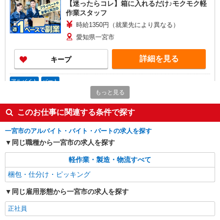
【迷ったらコレ】箱に入れるだけ♪モクモク軽
作業スタッフ
時給1350円（就業先により異なる）
愛知県一宮市
詳細を見る
キープ
アルバイト
パート
株式会社バイトレ（ADM820329）
もっと見る
【接客なし】静かな職場で集中◎検品・箱詰め
このお仕事に関連する条件で探す
スタッフ
時給1800円（就業先により異なる）
一宮市のアルバイト・バイト・パートの求人を探す
愛知県一宮市
同じ職種から一宮市の求人を探す
詳細を見る
キープ
軽作業・製造・物流すべて
梱包・仕分け・ピッキング
派遣社員
株式会社バイトレ（ADM818932）
同じ雇用形態から一宮市の求人を探す
アマゾン倉庫内での仕分け業務
正社員
時給1350円