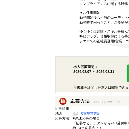
コンプライアンスに関する研修
▼お仕事開始
勤務開始後も担当のコーディネ
勤務時で困ったこと、ご要望が
ゆくゆくは経験・スキルを積ん
時給アップ、資格取得による手
シエロでの正社員登用(営業・コ
求人応募期間 ：
2026/08/07 ～ 2026/08/31
※掲載を終了した求人は閲覧できま
応募情報
地図
名古屋営業所
応募方法
■WEB応募の場合
「応募する」ボタンから24H受付中
約1分で応募完了！