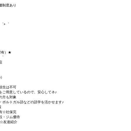
価制度あり
゜+゜
程有）★
+゜
店
h）
校生は不可
をご用意しているので、安心してネ♪
の方も対象
・ポルトガル語などの語学を活かせます♪
暇
有☆社保完
設・ジム優待
)☆友達紹介
有