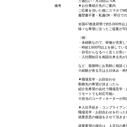
☆週払い・月2回払いOK
備考
▼お仕事紹介先のご案内
ご応募を頂いた後にスマホでW
履歴書不要・私服OK・即日で
全国47都道府県で約5,000
様々な希望に沿ったご提案が可
〈例〉
・未経験なので、研修が充実し
・時給1,600円以上を探してい
・自宅からなるべく近くが良い
・入社開始日を相談出来る先が
など、面接時にお気軽に相談く
※経験が有る方は土日休み・時
▼職場見学・お顔合わせ
勤務先の希望が決まったら
紹介先希望の会社で職場見学・
リモートでも対応可能♪
※担当のコーディネーターが同
▼入社手続き・コンプライアン
職場見学・お顔合わせを行った
就業意思の確認をさせて頂きま
就業希望の場合は、入店日の希