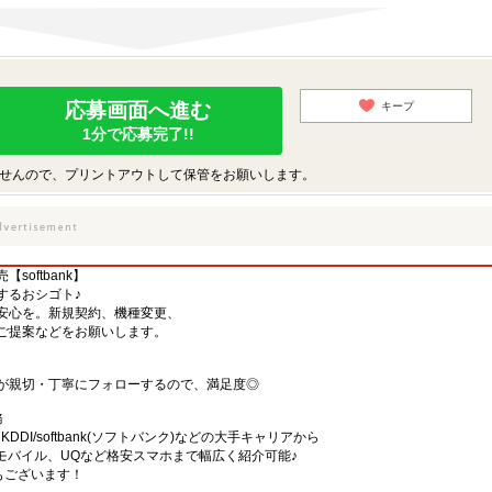
応募画面へ進む
キープ
1分で応募完了!!
せんので、プリントアウトして保管をお願いします。
oftbank】
するおシゴト♪
安心を。新規契約、機種変更、
ご提案などをお願いします。
が親切・丁寧にフォローするので、満足度◎
務
)・KDDI/softbank(ソフトバンク)などの大手キャリアから
、楽天モバイル、UQなど格安スマホまで幅広く紹介可能♪
舗もございます！