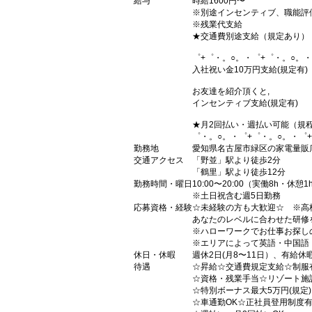
給与
時給1600円〜
※別途インセンティブ、職能評
※残業代支給
★交通費別途支給（規定あり）
゜+゜・。○。・゜+゜・。○。・
入社祝い金10万円支給(規定有)
お友達を紹介頂くと,
インセンティブ支給(規定有)
★月2回払い・週払い可能（規
゜・。○。・゜+゜・。○。・゜
勤務地
愛知県名古屋市緑区の家電量販
交通アクセス
「野並」駅より徒歩2分
「鶴里」駅より徒歩12分
勤務時間・曜日
10:00〜20:00（実働8h・休憩1
※土日祝含む週5日勤務
応募資格・経験
☆未経験の方も大歓迎☆ ※高
あなたのレベルに合わせた研修
※ハローワークでお仕事お探し
※エリアによって英語・中国語
休日・休暇
週休2日(月8〜11日）、有給休
待遇
☆昇給☆交通費規定支給☆制服
☆資格・残業手当☆リゾート施
☆特別ボーナス最大5万円(規定
☆車通勤OK☆正社員登用制度