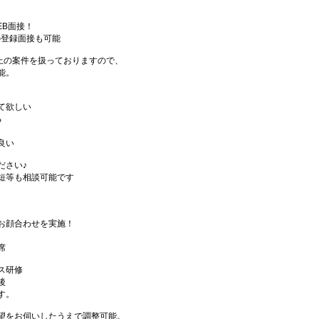
EB面接！
の登録面接も可能
件以上の案件を扱っておりますので、
能。
て欲しい
る
良い
ださい♪
短等も相談可能です
お顔合わせを実施！
席
ス研修
後
す。
望をお伺いしたうえで調整可能。