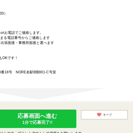
00）
orお電話でご連絡します。
始まる電話番号からご連絡します
）・出張面接・事務所面接と選べます
もOKです！
18号 NORE名駅8階801-C号室
応募画面へ進む
キープ
1分で応募完了!!