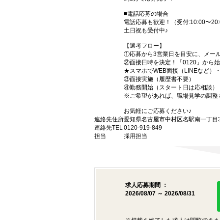
■電話応募の場合
電話応募も歓迎！（受付:10:00〜20:
土日祝も受付中♪
【選考フロー】
①応募から3営業日を目安に、メール
②面接日時を決定！「0120」から
★スマホでWEB面接（LINEなど
③面接実施（履歴書不要）
④勤務開始（スタート日は応相談）
※ご希望があれば、職場見学の調整
お気軽にご応募ください♪
連絡先住所
愛知県名古屋市中村区名駅南一丁目3番
連絡先TEL
0120-919-849
担当
採用担当
求人応募期間 ：
2026/08/07 ～ 2026/08/31