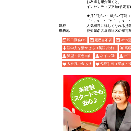
お友達を紹介頂くと,
インセンティブ支給(規定有)
★月2回払い・週払い可能
゜・。○。・゜+゜・。○。・
職種
人気機種に詳しくなれる携帯販売
勤務地
愛知県名古屋市緑区の家電
即日勤務OK
履歴書不要
Web
語学力を活かせる（英語以外）
高
髪型・髪色自由
ネイルOK
ピア
入社祝い金あり
各種手当（家族・