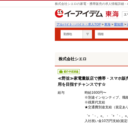
株式会社シエロの家電・携帯販売の求人情報詳細 -
遣
エ
東海
アルバイト・バイト・求人TOP
>
東海
>
愛知県
>
勤務地
職種
株式会社シエロ
紹介予定派遣
≪野並≫家電量販店で携帯・スマホ販売
用を目指すチャンスです☆
給与
時給1600円〜
※別途インセンティブ、職
※残業代支給
★交通費別途支給（規定あ
゜+゜・。○。・゜+゜・。○
入社祝い金10万円支給(規定