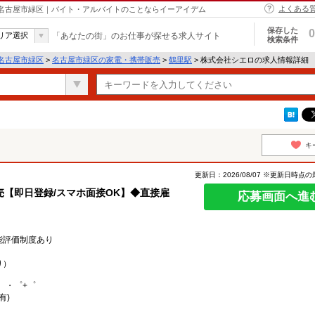
よくある
 名古屋市緑区｜バイト・アルバイトのことならイーアイデム
保存した
0
リア選択
「あなたの街」のお仕事が探せる求人サイト
検索条件
名古屋市緑区
>
名古屋市緑区の家電・携帯販売
>
鶴里駅
> 株式会社シエロの求人情報詳細
キ
更新日：2026/08/07 ※更新日時点
【即日登録/スマホ面接OK】◆直接雇
応募画面へ進
能評価制度あり
り）
。・゜+゜
有)