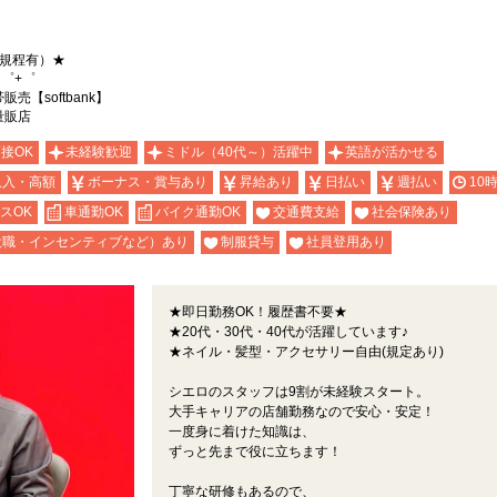
（規程有）★
゜+゜
【softbank】
量販店
面接OK
未経験歓迎
ミドル（40代～）活躍中
英語が活かせる
収入・高額
ボーナス・賞与あり
昇給あり
日払い
週払い
10
スOK
車通勤OK
バイク通勤OK
交通費支給
社会保険あり
役職・インセンティブなど）あり
制服貸与
社員登用あり
★即日勤務OK！履歴書不要★
★20代・30代・40代が活躍しています♪
★ネイル・髪型・アクセサリー自由(規定あり)
シエロのスタッフは9割が未経験スタート。
大手キャリアの店舗勤務なので安心・安定！
一度身に着けた知識は、
ずっと先まで役に立ちます！
丁寧な研修もあるので、