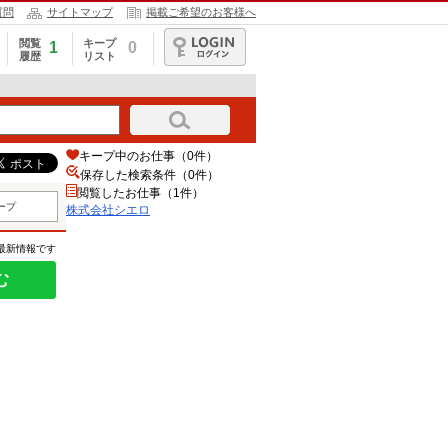
質問
サイトマップ
掲載ご希望のお客様へ
閲覧
キープ
1
0
履歴
リスト
ログイン
キープ中のお仕事（0件）
保存した検索条件（
0
件）
閲覧したお仕事（1件）
ープ
株式会社シエロ
の最新情報です
む