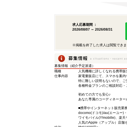
求人応募期間 ：
2026/08/07 ～ 2026/08/31
※掲載を終了した求人は閲覧できま
募集情報（紹介予定派遣）
職種
人気機種に詳しくなれる携帯販売【s
仕事内容
家電量販店にて、スマホを案内
特に難しい説明もないので、ご
各種料金プランのご相談対応・
初めての方でも安心♪
あなた専属のコーディネーター
■携帯やインターネット販売業
docomo(ドコモ)/au(エーユー
ワイモバイル(Y!mobille)
人気のApple（アップル）店