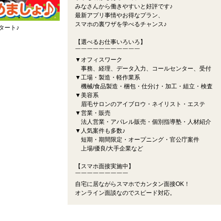
みなさんから働きやすいと好評です♪
最新アプリ事情やお得なプラン、
スマホの裏ワザを学べるチャンス♪
タート♪
【選べるお仕事いろいろ】
￣￣￣￣￣￣￣￣￣￣￣
▼オフィスワーク
事務、経理、データ入力、コールセンター、受付
▼工場・製造・軽作業系
機械/食品製造・梱包・仕分け・加工・組立・検査
▼美容系
眉毛サロンのアイブロウ・ネイリスト・エステ
▼営業・販売
法人営業・アパレル販売・個別指導塾・人材紹介
▼人気案件も多数♪
短期・期間限定・オープニング・官公庁案件
上場/優良/大手企業など
【スマホ面接実施中】
￣￣￣￣￣￣￣￣￣
自宅に居ながらスマホでカンタン面接OK！
オンライン面談なのでスピード対応。