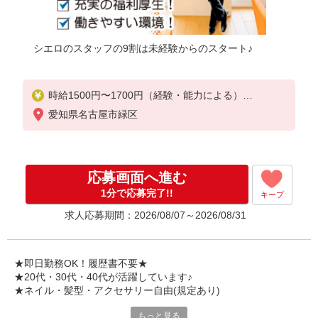
シエロのスタッフの9割は未経験からのスタート♪
時給1500円〜1700円（経験・能力による）
※残業代支給
愛知県名古屋市緑区
★交通費全額支給
゜+゜・。○。・゜+゜・。○。・゜+゜
入社祝い金10万円支給(規定有)
応募画面へ進む
お友達を紹介頂くと,
1分で応募完了!!
キープ
インセンティブ支給(規定有)
求人応募期間：2026/08/07～2026/08/31
★月2回払い・週払い可能（規程有）★
゜・。○。・゜+゜・。○。・゜+゜
★即日勤務OK！履歴書不要★
★20代・30代・40代が活躍しています♪
★ネイル・髪型・アクセサリー自由(規定あり)
もっと見る
各キャリアの新機種が特別価格で購入OK！！