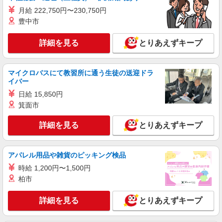
月給 222,750円〜230,750円
紹介予定派遣
株式会社シエロ
豊中市
【softbank】の携帯販売スタッフ
詳細を見る
とりあえずキープ
時給1500円〜1600円（経験・能力による） ※
残業代支給 ★交通費別途支給（規定あり） ゜
+゜・。○。・゜+゜・。○。・゜+゜ 入社祝い金10
愛知県名古屋市緑区のsoftbankショップ
万円支給(規定有) お友達を紹介頂くと, インセンテ
マイクロバスにて教習所に通う生徒の送迎ドラ
ィブ支給(規定有) ★月2回払い・週払い可能（規程
イバー
詳細を見る
キープ
有）★ ゜・。○。・゜+゜・。○。・゜+゜
日給 15,850円
箕面市
派遣社員
株式会社シエロ
詳細を見る
とりあえずキープ
スマホ携帯販売【エーユー】
月給273200円 ※残業手当別途支給 ※研修期間
6か月・時給1550円 ★交通費別途支給（規定あ
アパレル用品や雑貨のピッキング検品
り） ゜+゜・。○。・゜+゜・。○。・゜+゜ 入社
愛知県名古屋市緑区の家電量販店
時給 1,200円〜1,500円
祝い金10万円支給(規定有) お友達を紹介頂くと, イ
柏市
ンセンティブ支給(規定有) ゜・。○。・゜+゜・。
詳細を見る
キープ
○。・゜+゜
詳細を見る
とりあえずキープ
派遣社員
株式会社シエロ