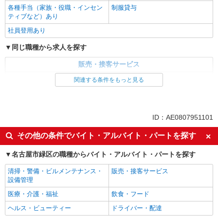
各種手当（家族・役職・インセン
制服貸与
ティブなど）あり
社員登用あり
同じ職種から求人を探す
販売・接客サービス
家電・携帯販売
関連する条件をもっと見る
同じ特徴から求人を探す
未経験歓迎
ミドル（40代～）活躍中
ID：AE0807951101
英語が活かせる
ボーナス・賞与あり
その他の条件でバイト・アルバイト・パートを探す
日払い
車通勤OK
名古屋市緑区の職種からバイト・アルバイト・パートを探す
交通費支給
社会保険あり
社員登用あり
清掃・警備・ビルメンテナンス・
販売・接客サービス
設備管理
医療・介護・福祉
飲食・フード
ヘルス・ビューティー
ドライバー・配達