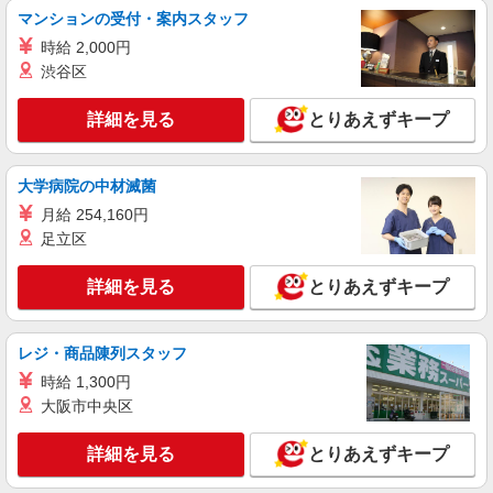
マンションの受付・案内スタッフ
【ソフトバンク】の店舗スタッフ
時給 2,000円
時給1500円〜1800円（経験・能力による） ※
残業代支給 ★交通費別途支給（規定あり） ゜
渋谷区
+゜・。○。・゜+゜・。○。・゜+゜ 入社祝い金10
愛知県名古屋市緑区のsoftbankショップ
万円支給(規定有) お友達を紹介頂くと, インセンテ
詳細を見る
とりあえずキープ
ィブ支給(規定有) ★月2回払い・週払い可能（規程
詳細を見る
キープ
有）★ ゜・。○。・゜+゜・。○。・゜+゜
大学病院の中材滅菌
正社員
月給 254,160円
株式会社シエロ
足立区
【ソフトバンク】の店舗スタッフ
月給 201000円 〜231000円（経験・能力によ
詳細を見る
とりあえずキープ
る） 固定残業代: 11000円 〜11000円（7時間相
当） ＊時間外手当は時間外労働の有無にかかわら
愛知県名古屋市緑区のsoftbankショップ
ず、固定残業代として支給し、相当時間を超える
時間外労働分は法定どおり追加で支給します。 ■
レジ・商品陳列スタッフ
詳細を見る
キープ
その他賞与 年2回昇給 年1回販売手当、資格手当
時給 1,300円
扶養家族手当年末年始手当バースデー手当 ★交通
大阪市中央区
費全額支給 ゜+゜・。○。・゜+゜・。○。・゜+゜
派遣社員
入社祝い金10万円支給(規定有) お友達を紹介頂く
株式会社シエロ
と, インセンティブ支給(規定有) ゜・。○。・゜
詳細を見る
とりあえずキープ
人気機種に詳しくなれる携帯販売
+゜・。○。・゜+゜
【softbank】