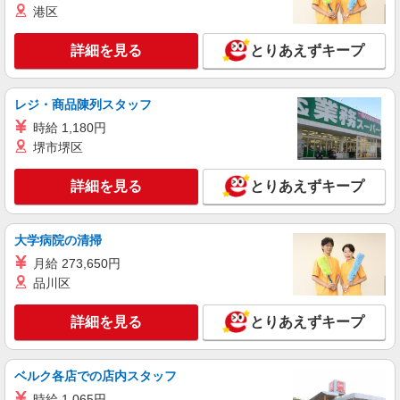
港区
り） ゜+゜・。○。・゜+゜・。○。・゜+゜ 入社
愛知県名古屋市緑区の家電量販店
祝い金10万円支給(規定有) お友達を紹介頂くと, イ
ンセンティブ支給(規定有) ゜・。○。・゜+゜・。
詳細を見る
とりあえずキープ
詳細を見る
キープ
○。・゜+゜
紹介予定派遣
レジ・商品陳列スタッフ
株式会社シエロ
時給 1,180円
【ソフトバンク】の店舗スタッフ
堺市堺区
時給1500円〜 ※残業代支給 ★交通費別途支給
（規定あり） ゜+゜・。○。・゜+゜・。○。・゜
詳細を見る
とりあえずキープ
+゜ 入社祝い金10万円支給(規定有) お友達を紹介
愛知県名古屋市緑区のsoftbankショップ
頂くと, インセンティブ支給(規定有) ★月2回払
い・週払い可能（規程有）★ ゜・。○。・゜
大学病院の清掃
詳細を見る
キープ
+゜・。○。・゜+゜
月給 273,650円
派遣社員
品川区
株式会社シエロ
【docomo】の携帯販売スタッフ
詳細を見る
とりあえずキープ
時給1400円〜 ※残業代支給 ★交通費別途支給
（規定あり） ゜+゜・。○。・゜+゜・。○。・゜
+゜ 入社祝い金10万円支給(規定有) お友達を紹介
ベルク各店での店内スタッフ
愛知県名古屋市緑区のdocomoショップ
頂くと, インセンティブ支給(規定有) ★月2回払
時給 1,065円