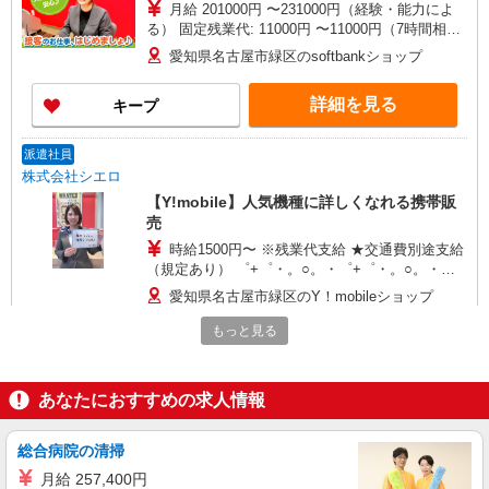
月給 201000円 〜231000円（経験・能力によ
る） 固定残業代: 11000円 〜11000円（7時間相
当） ＊時間外手当は時間外労働の有無にかかわら
愛知県名古屋市緑区のsoftbankショップ
ず、固定残業代として支給し、相当時間を超える
時間外労働分は法定どおり追加で支給します。 ■
詳細を見る
キープ
その他賞与 年2回昇給 年1回販売手当、資格手当
扶養家族手当年末年始手当バースデー手当 ★交通
費全額支給 ゜+゜・。○。・゜+゜・。○。・゜+゜
派遣社員
入社祝い金10万円支給(規定有) お友達を紹介頂く
株式会社シエロ
と, インセンティブ支給(規定有) ゜・。○。・゜
【Y!mobile】人気機種に詳しくなれる携帯販
+゜・。○。・゜+゜
売
時給1500円〜 ※残業代支給 ★交通費別途支給
（規定あり） ゜+゜・。○。・゜+゜・。○。・゜
+゜ 入社祝い金10万円支給(規定有) お友達を紹介
愛知県名古屋市緑区のY！mobileショップ
頂くと, インセンティブ支給(規定有) ★月2回払
い・週払い可能（規程有）★ ゜・。○。・゜
もっと見る
詳細を見る
キープ
+゜・。○。・゜+゜
紹介予定派遣
あなたにおすすめの求人情報
株式会社シエロ
スマホ携帯販売【エーユー】
総合病院の清掃
月給273200円 ※残業手当別途支給 ※研修期間
月給 257,400円
6か月・時給1550円 ★交通費別途支給（規定あ