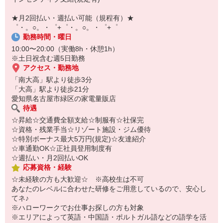
自宅に居ながらスマホでカンタン面接OK！
オンライン面談なのでスピード対応。
★月2回払い・週払い可能（規程有）★
即日登録もOK♪
゜・。○。・゜+゜・。○。・゜+゜
勤務時間・曜日
気になった方はお気軽にご相談ください！
10:00〜20:00（実働8h・休憩1h）
※土日祝含む週5日勤務
アクセス・勤務地
「南大高」駅より徒歩3分
「大高」駅より徒歩21分
愛知県名古屋市緑区の家電量販店
待遇
☆昇給☆交通費全額支給☆制服有☆社保完
☆資格・残業手当☆リゾート施設・ジム優待
☆特別ボーナス最大5万円(規定)☆友達紹介
☆車通勤OK☆正社員登用制度有
☆週払い・月2回払いOK
応募資格・経験
☆未経験の方も大歓迎☆ ※高校生は不可
あなたのレベルに合わせた研修をご用意しているので、安心し
てネ♪
※ハローワークでお仕事お探しの方も対象
※エリアによって英語・中国語・ポルトガル語などの語学を活