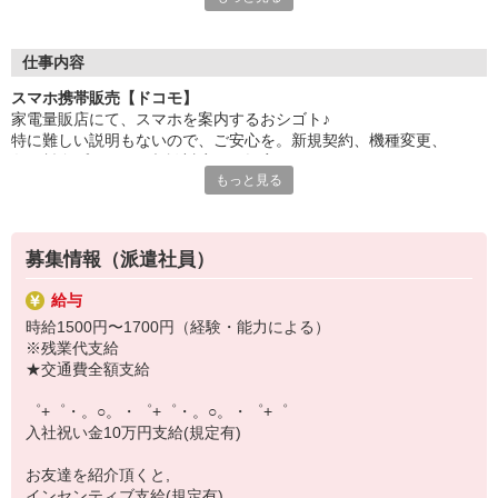
自分だけじゃなくって、
家族や友人にも適用されます！
仕事内容
さらに、各種リゾート施設やスポーツジムなどが
スマホ携帯販売【ドコモ】
特別割引価格でご利用可能☆☆
家電量販店にて、スマホを案内するおシゴト♪
お得に過ごしたいあなたの味方です♪
特に難しい説明もないので、ご安心を。新規契約、機種変更、
各種料金プランのご相談対応・ご提案などをお願いします。
【選べるお仕事いろいろ】
もっと見る
￣￣￣￣￣￣￣￣￣￣￣
初めての方でも安心♪
▼オフィスワーク
あなた専属のコーディネーターが親切・丁寧にフォローするので、
事務、経理、データ入力、コールセンター、受付
満足度◎
▼工場・製造・軽作業系
募集情報（派遣社員）
機械/食品製造・梱包・仕分け・加工・組立・検査
■携帯やインターネット販売業務
▼美容系
給与
docomo(ドコモ)/au(エーユー)・KDDI/softbank(ソフトバンク)など
眉毛サロンのアイブロウ・ネイリスト・エステ
時給1500円〜1700円（経験・能力による）
の大手キャリアから
▼営業・販売
※残業代支給
ワイモバイル(Y!mobille)、楽天モバイル、UQなど格安スマホまで幅
法人営業・アパレル販売・個別指導塾・人材紹介
★交通費全額支給
広く紹介可能♪
▼人気案件も多数♪
人気のApple（アップル）店舗もございます！
短期・期間限定・オープニング・官公庁案件
゜+゜・。○。・゜+゜・。○。・゜+゜
上場/優良/大手企業など
入社祝い金10万円支給(規定有)
【スマホ面接実施中】
お友達を紹介頂くと,
￣￣￣￣￣￣￣￣￣
インセンティブ支給(規定有)