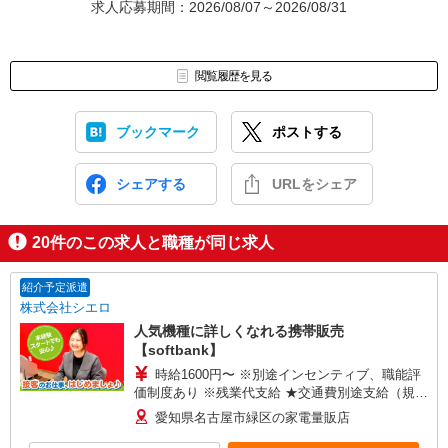
求人応募期間：2026/08/07～2026/08/31
閲覧履歴を見る
ブックマーク
ポストする
シェアする
URLをシェア
20
件のこの求人と職種が同じ求人
紹介予定派遣
株式会社シエロ
人気機種に詳しくなれる携帯販売
【softbank】
時給1600円〜 ※別途インセンティブ、職能評
価制度あり ※残業代支給 ★交通費別途支給（規定
あり） ゜+゜・。○。・゜+゜・。○。・゜+゜ 入
愛知県名古屋市緑区の家電量販店
社祝い金10万円支給(規定有) お友達を紹介頂くと,
インセンティブ支給(規定有) ★月2回払い・週払い