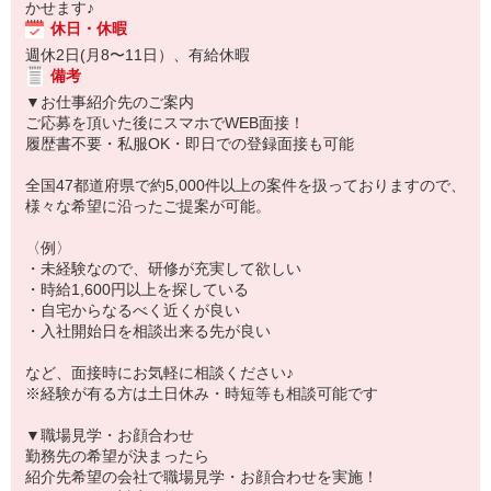
かせます♪
休日・休暇
週休2日(月8〜11日）、有給休暇
備考
▼お仕事紹介先のご案内
ご応募を頂いた後にスマホでWEB面接！
履歴書不要・私服OK・即日での登録面接も可能
全国47都道府県で約5,000件以上の案件を扱っておりますので、
様々な希望に沿ったご提案が可能。
〈例〉
・未経験なので、研修が充実して欲しい
・時給1,600円以上を探している
・自宅からなるべく近くが良い
・入社開始日を相談出来る先が良い
など、面接時にお気軽に相談ください♪
※経験が有る方は土日休み・時短等も相談可能です
▼職場見学・お顔合わせ
勤務先の希望が決まったら
紹介先希望の会社で職場見学・お顔合わせを実施！