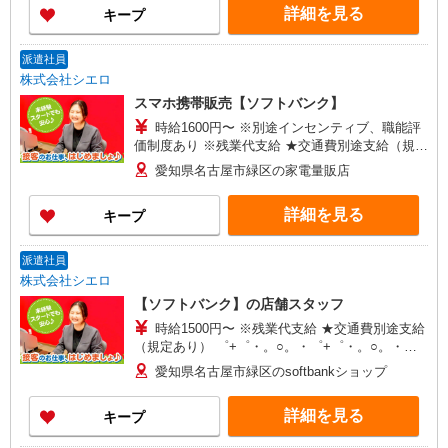
詳細を見る
キープ
可能（規程有）★ ゜・。○。・゜+゜・。○。・゜
+゜
派遣社員
株式会社シエロ
スマホ携帯販売【ソフトバンク】
時給1600円〜 ※別途インセンティブ、職能評
価制度あり ※残業代支給 ★交通費別途支給（規定
あり） ゜+゜・。○。・゜+゜・。○。・゜+゜ 入
愛知県名古屋市緑区の家電量販店
社祝い金10万円支給(規定有) お友達を紹介頂くと,
インセンティブ支給(規定有) ★月2回払い・週払い
詳細を見る
キープ
可能（規程有）★ ゜・。○。・゜+゜・。○。・゜
+゜
派遣社員
株式会社シエロ
【ソフトバンク】の店舗スタッフ
時給1500円〜 ※残業代支給 ★交通費別途支給
（規定あり） ゜+゜・。○。・゜+゜・。○。・゜
+゜ 入社祝い金10万円支給(規定有) お友達を紹介
愛知県名古屋市緑区のsoftbankショップ
頂くと, インセンティブ支給(規定有) ★月2回払
い・週払い可能（規程有）★ ゜・。○。・゜
詳細を見る
キープ
+゜・。○。・゜+゜