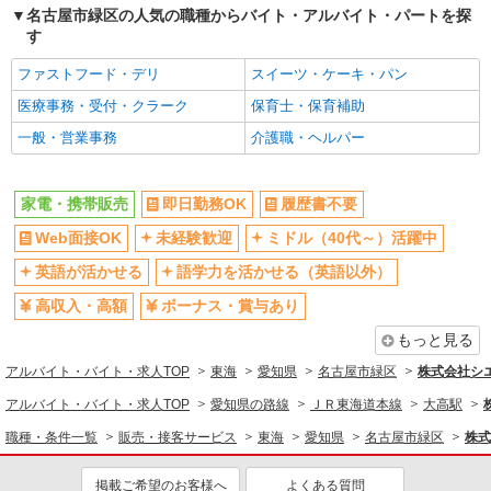
名古屋市緑区の人気の職種からバイト・アルバイト・パートを探
す
ファストフード・デリ
スイーツ・ケーキ・パン
医療事務・受付・クラーク
保育士・保育補助
一般・営業事務
介護職・ヘルパー
家電・携帯販売
即日勤務OK
履歴書不要
Web面接OK
未経験歓迎
ミドル（40代～）活躍中
英語が活かせる
語学力を活かせる（英語以外）
高収入・高額
ボーナス・賞与あり
もっと見る
アルバイト・バイト・求人TOP
東海
愛知県
名古屋市緑区
株式会社シ
アルバイト・バイト・求人TOP
愛知県の路線
ＪＲ東海道本線
大高駅
職種・条件一覧
販売・接客サービス
東海
愛知県
名古屋市緑区
株式
掲載ご希望のお客様へ
よくある質問