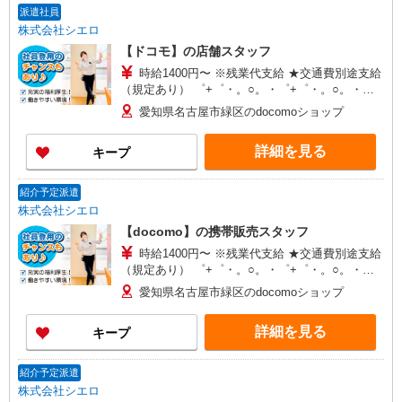
派遣社員
株式会社シエロ
【ドコモ】の店舗スタッフ
時給1400円〜 ※残業代支給 ★交通費別途支給
（規定あり） ゜+゜・。○。・゜+゜・。○。・゜
+゜ 入社祝い金10万円支給(規定有) お友達を紹介
愛知県名古屋市緑区のdocomoショップ
頂くと, インセンティブ支給(規定有) ★月2回払
い・週払い可能（規程有）★ ゜・。○。・゜
詳細を見る
キープ
+゜・。○。・゜+゜
紹介予定派遣
株式会社シエロ
【docomo】の携帯販売スタッフ
時給1400円〜 ※残業代支給 ★交通費別途支給
（規定あり） ゜+゜・。○。・゜+゜・。○。・゜
+゜ 入社祝い金10万円支給(規定有) お友達を紹介
愛知県名古屋市緑区のdocomoショップ
頂くと, インセンティブ支給(規定有) ★月2回払
い・週払い可能（規程有）★ ゜・。○。・゜
詳細を見る
キープ
+゜・。○。・゜+゜
紹介予定派遣
株式会社シエロ