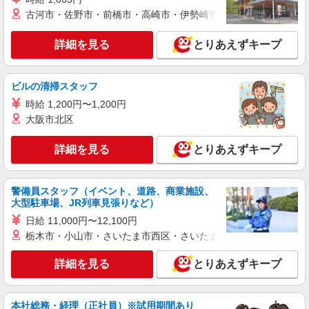
い・週払い可能（規程有）★ ゜・。○。・゜
古河市・佐野市・前橋市・高崎市・伊勢崎市・太田市・館林市・
詳細を見る
キープ
+゜・。○。・゜+゜
詳細を見る
とりあえずキープ
派遣社員
株式会社シエロ
【ソフトバンク】の店舗スタッフ
ビルの清掃スタッフ
時給1500円〜 ※残業代支給 ★交通費別途支給
時給 1,200円〜1,200円
（規定あり） ゜+゜・。○。・゜+゜・。○。・゜
大阪市北区
+゜ 入社祝い金10万円支給(規定有) お友達を紹介
愛知県名古屋市緑区のsoftbankショップ
頂くと, インセンティブ支給(規定有) ★月2回払
い・週払い可能（規程有）★ ゜・。○。・゜
詳細を見る
とりあえずキープ
詳細を見る
キープ
+゜・。○。・゜+゜
派遣社員
警備員スタッフ（イベント、道路、商業施設、
株式会社シエロ
大型駐車場、JR列車見張りなど）
人気機種に詳しくなれる携帯販売【au】
日給 11,000円〜12,100円
月給273200円 ※残業手当別途支給 ※研修期間
栃木市・小山市・さいたま市西区・さいたま市岩槻区・久喜市・
6か月・時給1550円 ★交通費別途支給（規定あ
り） ゜+゜・。○。・゜+゜・。○。・゜+゜ 入社
愛知県名古屋市緑区の家電量販店
詳細を見る
とりあえずキープ
祝い金10万円支給(規定有) お友達を紹介頂くと, イ
ンセンティブ支給(規定有) ゜・。○。・゜+゜・。
詳細を見る
キープ
○。・゜+゜
本社総務・経理（正社員）※試用期間あり