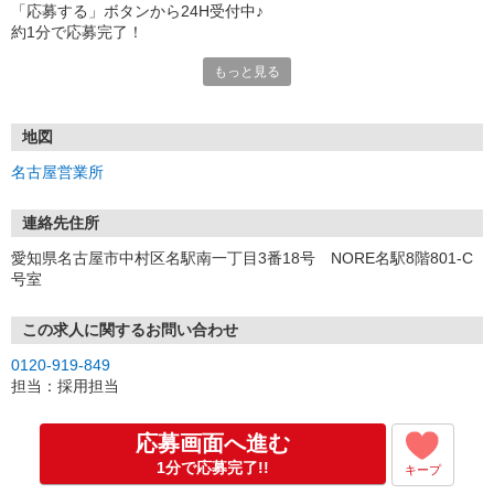
「応募する」ボタンから24H受付中♪
約1分で応募完了！
もっと見る
■電話応募の場合
電話応募も歓迎！（受付:10:00〜20:00）
土日祝も受付中♪
地図
【選考フロー】
名古屋営業所
①応募から3営業日を目安に、メールorお電話でご連絡します。
②面接日時を決定！「0120」から始まる電話番号からご連絡します
★スマホでWEB面接（LINEなど）・出張面接・事務所面接と選べま
連絡先住所
す
愛知県名古屋市中村区名駅南一丁目3番18号 NORE名駅8階801-C
③面接実施（履歴書不要）
号室
④勤務開始（スタート日は応相談）
※ご希望があれば、職場見学の調整もOKです！
この求人に関するお問い合わせ
お気軽にご応募ください♪
0120-919-849
担当：採用担当
応募画面へ進む
1分で応募完了!!
キープ