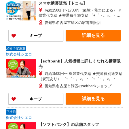
スマホ携帯販売【ドコモ】
時給1500円〜1700円（経験・能力による） ※
残業代支給 ★交通費全額支給 ゜+゜・。○。・゜
+゜・。○。・゜+゜ 入社祝い金10万円支給(規定
愛知県名古屋市緑区の家電量販店
有) お友達を紹介頂くと, インセンティブ支給(規定
有) ★月2回払い・週払い可能（規程有）★ ゜・。
詳細を見る
キープ
○。・゜+゜・。○。・゜+゜
紹介予定派遣
株式会社シエロ
【softbank】人気機種に詳しくなれる携帯販
売
時給1500円〜 ※残業代支給 ★交通費別途支給
（規定あり） ゜+゜・。○。・゜+゜・。○。・゜
+゜ 入社祝い金10万円支給(規定有) お友達を紹介
愛知県名古屋市緑区のsoftbankショップ
頂くと, インセンティブ支給(規定有) ★月2回払
い・週払い可能（規程有）★ ゜・。○。・゜
詳細を見る
キープ
+゜・。○。・゜+゜
正社員
株式会社シエロ
【ソフトバンク】の店舗スタッフ