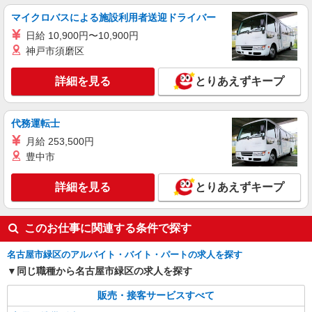
時給1600円〜 ※別途インセンティブ、職能評
マイクロバスによる施設利用者送迎ドライバー
価制度あり ※残業代支給 ★交通費別途支給（規定
日給 10,900円〜10,900円
あり） ゜+゜・。○。・゜+゜・。○。・゜+゜ 入
愛知県名古屋市緑区の家電量販店
社祝い金10万円支給(規定有) お友達を紹介頂くと,
神戸市須磨区
インセンティブ支給(規定有) ★月2回払い・週払い
詳細を見る
キープ
可能（規程有）★ ゜・。○。・゜+゜・。○。・゜
詳細を見る
とりあえずキープ
+゜
正社員
株式会社シエロ
代務運転士
【softbank】の携帯販売スタッフ
月給 253,500円
月給 201000円 〜231000円（経験・能力によ
豊中市
る） 固定残業代: 11000円 〜11000円（7時間相
当） ＊時間外手当は時間外労働の有無にかかわら
愛知県名古屋市緑区のsoftbankショップ
詳細を見る
とりあえずキープ
ず、固定残業代として支給し、相当時間を超える
時間外労働分は法定どおり追加で支給します。 ■
詳細を見る
キープ
その他賞与 年2回昇給 年1回販売手当、資格手当
このお仕事に関連する条件で探す
扶養家族手当年末年始手当バースデー手当 ★交通
費全額支給 ゜+゜・。○。・゜+゜・。○。・゜+゜
入社祝い金10万円支給(規定有) お友達を紹介頂く
名古屋市緑区のアルバイト・バイト・パートの求人を探す
と, インセンティブ支給(規定有) ゜・。○。・゜
同じ職種から名古屋市緑区の求人を探す
+゜・。○。・゜+゜
販売・接客サービスすべて