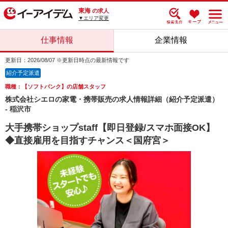
東海
の求人
▼エリア変更
仕事情報
企業情報
更新日：2026/08/07 ※更新日時点の最新情報です
紹介予定派遣
職種：【ソフトバンク】の店舗スタッフ
株式会社シエロの家電・携帯販売の求人情報詳細（紹介予定派遣）
- 稲沢市
大手携帯ショップstaff【即日登録/スマホ面接OK】
◆直接雇用を目指すチャンス＜国府宮＞