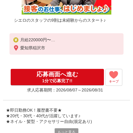
シエロのスタッフの9割は未経験からのスタート♪
月給220000円〜
別途：［1］資格手当（最大13万） ［2］交通費 ［
愛知県稲沢市
3］賞与あり
※残業代支給
★交通費別途支給（規定あり）
応募画面へ進む
゜+゜・。○。・゜+゜・。○。・゜+゜
入社祝い金10万円支給(規定有)
1分で応募完了!!
キープ
求人応募期間：2026/08/07～2026/08/31
お友達を紹介頂くと,
インセンティブ支給(規定有)
゜・。○。・゜+゜・。○。・゜+゜
★即日勤務OK！履歴書不要★
★20代・30代・40代が活躍しています♪
★ネイル・髪型・アクセサリー自由(規定あり)
もっと見る
各キャリアの新機種が特別価格で購入OK！！