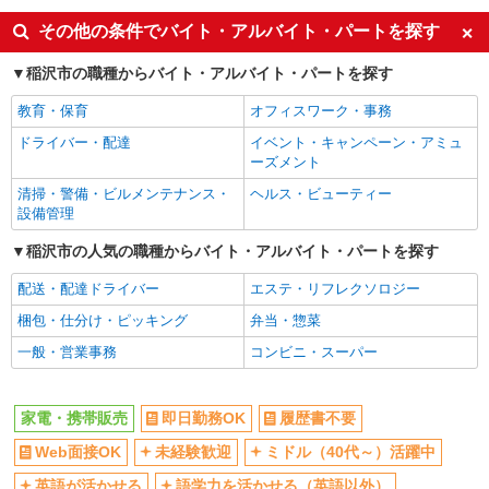
英語が活かせる
ボーナス・賞与あり
その他の条件でバイト・アルバイト・パートを探す
車通勤OK
交通費支給
稲沢市の職種からバイト・アルバイト・パートを探す
社会保険あり
社員登用あり
教育・保育
オフィスワーク・事務
ドライバー・配達
イベント・キャンペーン・アミュ
ーズメント
清掃・警備・ビルメンテナンス・
ヘルス・ビューティー
設備管理
稲沢市の人気の職種からバイト・アルバイト・パートを探す
配送・配達ドライバー
エステ・リフレクソロジー
梱包・仕分け・ピッキング
弁当・惣菜
一般・営業事務
コンビニ・スーパー
家電・携帯販売
即日勤務OK
履歴書不要
Web面接OK
未経験歓迎
ミドル（40代～）活躍中
英語が活かせる
語学力を活かせる（英語以外）