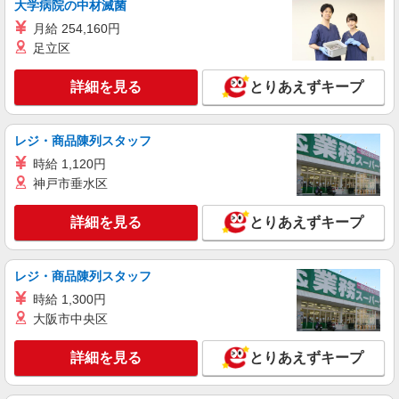
大学病院の中材滅菌
株式会社シエロ
【楽天モバイル】の携帯販売スタッフ
月給 254,160円
足立区
日給12000円〜 ※残業代支給 ★交通費別途支
給（規定あり） ゜+゜・。○。・゜+゜・。
○。・゜+゜ 入社祝い金10万円支給(規定有) お友達
詳細を見る
とりあえずキープ
愛知県稲沢市の楽天モバイルショップ
を紹介頂くと, インセンティブ支給(規定有) ★月2
回払い・週払い可能（規程有）★ ゜・。○。・゜
詳細を見る
キープ
+゜・。○。・゜+゜
レジ・商品陳列スタッフ
時給 1,120円
派遣社員
神戸市垂水区
株式会社シエロ
【UQモバイル】人気機種に詳しくなれる携帯
詳細を見る
とりあえずキープ
販売
時給1400〜1600円（経験・能力による） ※残
業代支給 ★交通費別途支給（規定あり） ゜
レジ・商品陳列スタッフ
+゜・。○。・゜+゜・。○。・゜+゜ 入社祝い金10
愛知県稲沢市のUQスポット
万円支給(規定有) お友達を紹介頂くと, インセンテ
時給 1,300円
ィブ支給(規定有) ★月2回払い・週払い可能（規程
大阪市中央区
詳細を見る
キープ
有）★ ゜・。○。・゜+゜・。○。・゜+゜
詳細を見る
とりあえずキープ