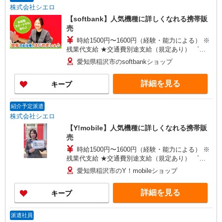
株式会社シエロ
【softbank】人気機種に詳しくなれる携帯販
売
時給1500円〜1600円（経験・能力による） ※
残業代支給 ★交通費別途支給（規定あり） ゜
+゜・。○。・゜+゜・。○。・゜+゜ 入社祝い金10
愛知県稲沢市のsoftbankショップ
万円支給(規定有) お友達を紹介頂くと, インセンテ
ィブ支給(規定有) ★月2回払い・週払い可能（規程
詳細を見る
キープ
有）★ ゜・。○。・゜+゜・。○。・゜+゜
紹介予定派遣
株式会社シエロ
【Y!mobile】人気機種に詳しくなれる携帯販
売
時給1500円〜1600円（経験・能力による） ※
残業代支給 ★交通費別途支給（規定あり） ゜
+゜・。○。・゜+゜・。○。・゜+゜ 入社祝い金10
愛知県稲沢市のY！mobileショップ
万円支給(規定有) お友達を紹介頂くと, インセンテ
ィブ支給(規定有) ★月2回払い・週払い可能（規程
詳細を見る
キープ
有）★ ゜・。○。・゜+゜・。○。・゜+゜
派遣社員