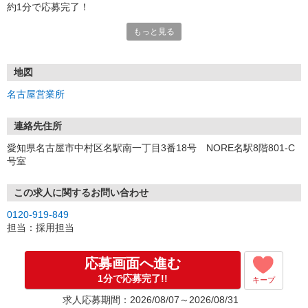
約1分で応募完了！
もっと見る
■電話応募の場合
電話応募も歓迎！（受付:10:00〜20:00）
土日祝も受付中♪
地図
【選考フロー】
名古屋営業所
①応募から3営業日を目安に、メールorお電話でご連絡します。
②面接日時を決定！「0120」から始まる電話番号からご連絡します
★スマホでWEB面接（LINEなど）・出張面接・事務所面接と選べま
連絡先住所
す
愛知県名古屋市中村区名駅南一丁目3番18号 NORE名駅8階801-C
③面接実施（履歴書不要）
号室
④勤務開始（スタート日は応相談）
※ご希望があれば、職場見学の調整もOKです！
この求人に関するお問い合わせ
お気軽にご応募ください♪
0120-919-849
担当：採用担当
応募画面へ進む
1分で応募完了!!
キープ
求人応募期間：2026/08/07～2026/08/31