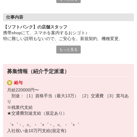
自分だけじゃなくって、
家族や友人にも適用されます！
仕事内容
さらに！各種リゾート施設やスポーツジムなどが
【ソフトバンク】の店舗スタッフ
特別割引価格でご利用可能☆
携帯shopにて、スマホを案内するおシゴト♪
お得に過ごしたいあなたの味方です♪
特に難しい説明もないので、ご安心を。新規契約、機種変更、
各種料金プランのご相談対応・ご提案などをお願いします。
【選べるお仕事いろいろ】
もっと見る
￣￣￣￣￣￣￣￣￣￣￣
初めての方でも安心♪
▼オフィスワーク
あなた専属のコーディネーターが親切・丁寧にフォローするので、
事務、経理、データ入力、コールセンター、受付
満足度◎
▼工場・製造・軽作業系
募集情報（紹介予定派遣）
機械/食品製造・梱包・仕分け・加工・組立・検査
■携帯やインターネット販売業務
▼美容系
給与
docomo(ドコモ)/au(エーユー)・KDDI/softbank(ソフトバンク)など
眉毛サロンのアイブロウ・ネイリスト・エステ
月給220000円〜
の大手キャリアから
▼営業・販売
別途：［1］資格手当（最大13万） ［2］交通費 ［3］賞与あ
ワイモバイル(Y!mobille)、楽天モバイル、UQなど格安スマホまで幅
法人営業・アパレル販売・個別指導塾・人材紹介
り
広く紹介可能♪
▼人気案件も多数♪
※残業代支給
人気のApple（アップル）店舗もございます！
短期・期間限定・オープニング・官公庁案件
★交通費別途支給（規定あり）
上場/優良/大手企業など
゜+゜・。○。・゜+゜・。○。・゜+゜
【スマホ面接実施中】
入社祝い金10万円支給(規定有)
￣￣￣￣￣￣￣￣￣