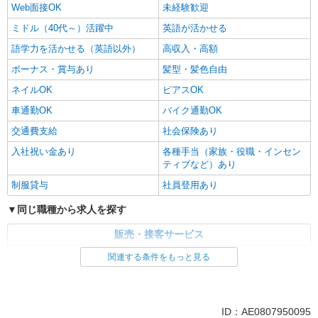
Web面接OK
未経験歓迎
ミドル（40代～）活躍中
英語が活かせる
語学力を活かせる（英語以外）
高収入・高額
ボーナス・賞与あり
髪型・髪色自由
ネイルOK
ピアスOK
車通勤OK
バイク通勤OK
交通費支給
社会保険あり
入社祝い金あり
各種手当（家族・役職・インセン
ティブなど）あり
制服貸与
社員登用あり
同じ職種から求人を探す
販売・接客サービス
家電・携帯販売
関連する条件をもっと見る
同じ特徴から求人を探す
未経験歓迎
ミドル（40代～）活躍中
ID：AE0807950095