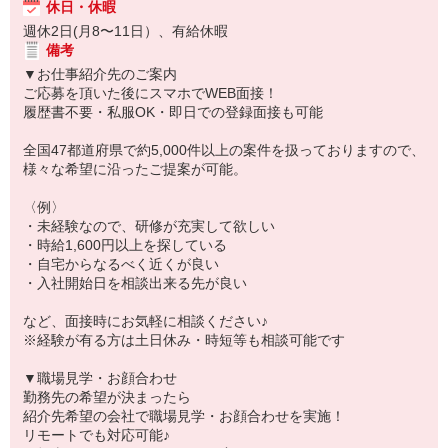
休日・休暇
週休2日(月8〜11日）、有給休暇
備考
▼お仕事紹介先のご案内
ご応募を頂いた後にスマホでWEB面接！
履歴書不要・私服OK・即日での登録面接も可能
全国47都道府県で約5,000件以上の案件を扱っておりますので、
様々な希望に沿ったご提案が可能。
〈例〉
・未経験なので、研修が充実して欲しい
・時給1,600円以上を探している
・自宅からなるべく近くが良い
・入社開始日を相談出来る先が良い
など、面接時にお気軽に相談ください♪
※経験が有る方は土日休み・時短等も相談可能です
▼職場見学・お顔合わせ
勤務先の希望が決まったら
紹介先希望の会社で職場見学・お顔合わせを実施！
リモートでも対応可能♪