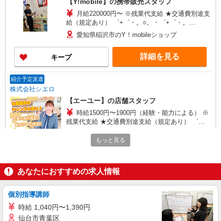
【Y!mobile】の携帯販売スタッフ
月給220000円〜 ※残業代支給 ★交通費別途支
給（規定あり） ゜+゜・。○。・゜+゜・。
○。・゜+゜ 入社祝い金10万円支給(規定有) お友達
愛知県稲沢市のY！mobileショップ
を紹介頂くと, インセンティブ支給(規定有) ゜・。
○。・゜+゜・。○。・゜+゜
詳細を見る
キープ
紹介予定派遣
株式会社シエロ
【エーユー】の店舗スタッフ
時給1500円〜1900円（経験・能力による） ※
残業代支給 ★交通費別途支給（規定あり） ゜
+゜・。○。・゜+゜・。○。・゜+゜ 入社祝い金10
愛知県稲沢市のauショップ
万円支給(規定有) お友達を紹介頂くと, インセンテ
もっと見る
ィブ支給(規定有) ★月2回払い・週払い可能（規程
詳細を見る
キープ
有）★ ゜・。○。・゜+゜・。○。・゜+゜
あなたにおすすめの求人情報
紹介予定派遣
株式会社シエロ
個別指導講師
【ソフトバンク】の店舗スタッフ
時給 1,040円〜1,390円
月給207900円〜260200円（経験・能力によ
仙台市青葉区
る） 資格手当（1〜6万円）賞与年2回（6月・12