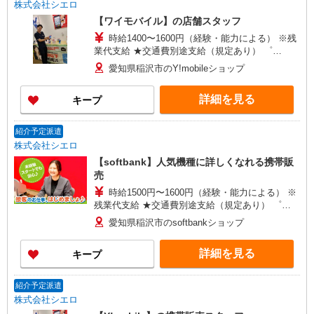
株式会社シエロ
【ワイモバイル】の店舗スタッフ
時給1400〜1600円（経験・能力による） ※残
業代支給 ★交通費別途支給（規定あり） ゜
+゜・。○。・゜+゜・。○。・゜+゜ 入社祝い金10
愛知県稲沢市のY!mobileショップ
万円支給(規定有) お友達を紹介頂くと, インセンテ
ィブ支給(規定有) ★月2回払い・週払い可能（規程
詳細を見る
キープ
有）★ ゜・。○。・゜+゜・。○。・゜+゜
紹介予定派遣
株式会社シエロ
【softbank】人気機種に詳しくなれる携帯販
売
時給1500円〜1600円（経験・能力による） ※
残業代支給 ★交通費別途支給（規定あり） ゜
+゜・。○。・゜+゜・。○。・゜+゜ 入社祝い金10
愛知県稲沢市のsoftbankショップ
万円支給(規定有) お友達を紹介頂くと, インセンテ
ィブ支給(規定有) ★月2回払い・週払い可能（規程
詳細を見る
キープ
有）★ ゜・。○。・゜+゜・。○。・゜+゜
紹介予定派遣
株式会社シエロ