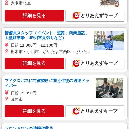
大阪市北区
派遣社員
詳細を見る
とりあえずキープ
株式会社シエロ
【softbank】の携帯販売スタッフ
時給1400〜1600円（経験・能力による） ※残
警備員スタッフ（イベント、道路、商業施設、
業代支給 ★交通費別途支給（規定あり） ゜
大型駐車場、JR列車見張りなど）
+゜・。○。・゜+゜・。○。・゜+゜ 入社祝い金10
愛知県稲沢市の携帯ショップ
日給 11,000円〜12,100円
万円支給(規定有) お友達を紹介頂くと, インセンテ
栃木市・小山市・さいたま市西区・さいたま市岩槻区・久喜市・
ィブ支給(規定有) ★月2回払い・週払い可能（規程
詳細を見る
キープ
有）★ ゜・。○。・゜+゜・。○。・゜+゜
詳細を見る
とりあえずキープ
派遣社員
株式会社シエロ
マイクロバスにて教習所に通う生徒の送迎ドラ
【softbank】人気機種に詳しくなれる携帯販
イバー
売
日給 15,850円
月給220000円〜 ※残業代支給 ★交通費別途支
箕面市
給（規定あり） ゜+゜・。○。・゜+゜・。
○。・゜+゜ 入社祝い金10万円支給(規定有) お友達
愛知県稲沢市のsoftbankショップ
を紹介頂くと, インセンティブ支給(規定有) ゜・。
詳細を見る
とりあえずキープ
○。・゜+゜・。○。・゜+゜
詳細を見る
キープ
ラウンドワンの清掃作業員