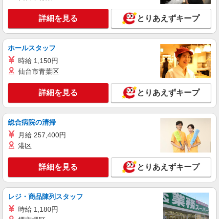
月・実績最高5.4カ月分） 未経験から入社半年で
愛知県稲沢市のsoftbankショップ
年収400万円以上への昇給実績あり ※残業代支給
詳細を見る
とりあえずキープ
★交通費別途支給（規定あり） ゜+゜・。○。・゜
詳細を見る
キープ
+゜・。○。・゜+゜ 入社祝い金10万円支給(規定
有) お友達を紹介頂くと, インセンティブ支給(規定
ホールスタッフ
有) ゜・。○。・゜+゜・。○。・゜+゜
派遣社員
時給 1,150円
株式会社シエロ
仙台市青葉区
【ソフトバンク】の店舗スタッフ
時給1500円〜1600円（経験・能力による） ※
詳細を見る
とりあえずキープ
残業代支給 ★交通費別途支給（規定あり） ゜
+゜・。○。・゜+゜・。○。・゜+゜ 入社祝い金10
愛知県稲沢市のsoftbankショップ
万円支給(規定有) お友達を紹介頂くと, インセンテ
総合病院の清掃
ィブ支給(規定有) ★月2回払い・週払い可能（規程
詳細を見る
キープ
有）★ ゜・。○。・゜+゜・。○。・゜+゜
月給 257,400円
港区
紹介予定派遣
株式会社シエロ
詳細を見る
とりあえずキープ
【ワイモバイル】の店舗スタッフ
時給1400〜1600円（経験・能力による） ※残
レジ・商品陳列スタッフ
業代支給 ★交通費別途支給（規定あり） ゜
+゜・。○。・゜+゜・。○。・゜+゜ 入社祝い金10
愛知県稲沢市のY!mobileショップ
時給 1,180円
万円支給(規定有) お友達を紹介頂くと, インセンテ