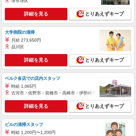
堺市堺区
ィブ支給(規定有) ★月2回払い・週払い可能（規程
詳細を見る
キープ
有）★ ゜・。○。・゜+゜・。○。・゜+゜
詳細を見る
とりあえずキープ
派遣社員
株式会社シエロ
大学病院の清掃
【ソフトバンク】の店舗スタッフ
月給 273,650円
月給220000円〜 別途：［1］資格手当（最
品川区
大13万） ［2］交通費 ［3］賞与あり ※残業代支
給 ★交通費別途支給（規定あり） ゜+゜・。
愛知県稲沢市のsoftbankショップ
○。・゜+゜・。○。・゜+゜ 入社祝い金10万円支
詳細を見る
とりあえずキープ
給(規定有) お友達を紹介頂くと, インセンティブ支
詳細を見る
キープ
給(規定有) ゜・。○。・゜+゜・。○。・゜+゜
ベルク各店での店内スタッフ
派遣社員
時給 1,065円
株式会社シエロ
古河市・佐野市・前橋市・高崎市・伊勢崎市・太田市・館林市・
【softbank】人気機種に詳しくなれる携帯販
売
詳細を見る
とりあえずキープ
時給1400〜1600円（経験・能力による） ※残
業代支給 ★交通費別途支給（規定あり） ゜
+゜・。○。・゜+゜・。○。・゜+゜ 入社祝い金10
愛知県稲沢市の携帯ショップ
ビルの清掃スタッフ
万円支給(規定有) お友達を紹介頂くと, インセンテ
ィブ支給(規定有) ★月2回払い・週払い可能（規程
時給 1,200円〜1,200円
詳細を見る
キープ
有）★ ゜・。○。・゜+゜・。○。・゜+゜