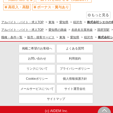
高収入・高額
ボーナス・賞与あり
もっと見る
アルバイト・バイト・求人TOP
東海
愛知県
稲沢市
株式会社シエロの
アルバイト・バイト・求人TOP
愛知県の路線
名鉄名古屋本線
国府宮駅
職種・条件一覧
販売・接客サービス
東海
愛知県
稲沢市
株式会社シ
掲載ご希望のお客様へ
よくある質問
お問い合わせ
利用規約
リンクについて
プライバシーポリシー
Cookieポリシー
個人情報保護方針
メールサービスについて
サイト運営会社
サイトマップ
(c) AIDEM Inc.