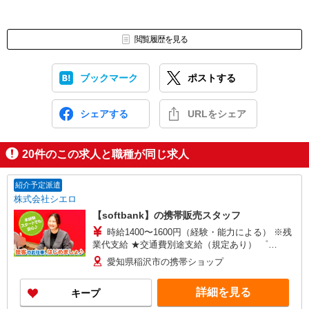
閲覧履歴を見る
ブックマーク
ポストする
シェアする
URLをシェア
20
件のこの求人と職種が同じ求人
紹介予定派遣
株式会社シエロ
【softbank】の携帯販売スタッフ
時給1400〜1600円（経験・能力による） ※残
業代支給 ★交通費別途支給（規定あり） ゜
+゜・。○。・゜+゜・。○。・゜+゜ 入社祝い金10
愛知県稲沢市の携帯ショップ
万円支給(規定有) お友達を紹介頂くと, インセンテ
ィブ支給(規定有) ★月2回払い・週払い可能（規程
詳細を見る
キープ
有）★ ゜・。○。・゜+゜・。○。・゜+゜