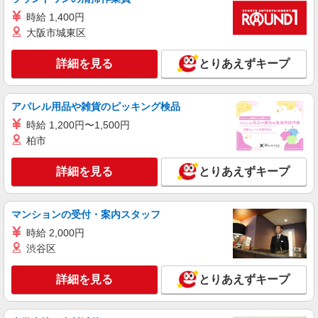
派遣社員
時給 1,400円
株式会社シエロ
大阪市城東区
【ソフトバンク】の店舗スタッフ
月給207900円〜260200円（経験・能力によ
詳細を見る
とりあえずキープ
る） 資格手当（1〜6万円）賞与年2回（6月・12
月・実績最高5.4カ月分） 未経験から入社半年で
愛知県稲沢市のsoftbankショップ
年収400万円以上への昇給実績あり ※残業代支給
アパレル用品や雑貨のピッキング検品
★交通費別途支給（規定あり） ゜+゜・。○。・゜
詳細を見る
キープ
+゜・。○。・゜+゜ 入社祝い金10万円支給(規定
時給 1,200円〜1,500円
有) お友達を紹介頂くと, インセンティブ支給(規定
柏市
有) ゜・。○。・゜+゜・。○。・゜+゜
紹介予定派遣
株式会社シエロ
詳細を見る
とりあえずキープ
【softbank】人気機種に詳しくなれる携帯販
売
マンションの受付・案内スタッフ
月給220000円〜 ※残業代支給 ★交通費別途支
給（規定あり） ゜+゜・。○。・゜+゜・。
時給 2,000円
○。・゜+゜ 入社祝い金10万円支給(規定有) お友達
愛知県稲沢市のsoftbankショップ
渋谷区
を紹介頂くと, インセンティブ支給(規定有) ゜・。
○。・゜+゜・。○。・゜+゜
詳細を見る
キープ
詳細を見る
とりあえずキープ
派遣社員