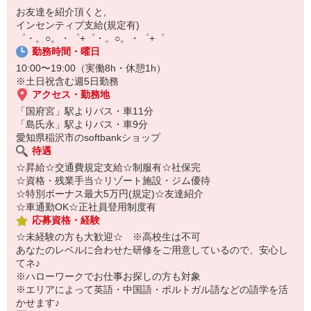
自宅に居ながらスマホでカンタン面接OK！
お友達を紹介頂くと,
オンライン面談なのでスピード対応。
インセンティブ支給(規定有)
即日登録もOK♪
゜・。○。・゜+゜・。○。・゜+゜
勤務時間・曜日
気になった方はお気軽にご相談ください！
10:00〜19:00（実働8h・休憩1h）
※土日祝含む週5日勤務
アクセス・勤務地
「国府宮」駅よりバス・車11分
「島氏永」駅よりバス・車9分
愛知県稲沢市のsoftbankショップ
待遇
☆昇給☆交通費規定支給☆制服有☆社保完
☆資格・残業手当☆リゾート施設・ジム優待
☆特別ボーナス最大5万円(規定)☆友達紹介
☆車通勤OK☆正社員登用制度有
応募資格・経験
☆未経験の方も大歓迎☆ ※高校生は不可
あなたのレベルに合わせた研修をご用意しているので、安心し
てネ♪
※ハローワークでお仕事お探しの方も対象
※エリアによって英語・中国語・ポルトガル語などの語学を活
かせます♪